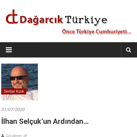
İçeriğe
geç
Dağarcık
Türkiye
Önce
Türkiye
Cumhuriyeti…
Serdar Kızık
01/07/2020
İlhan Selçuk’un Ardından…
Gönderen: dt