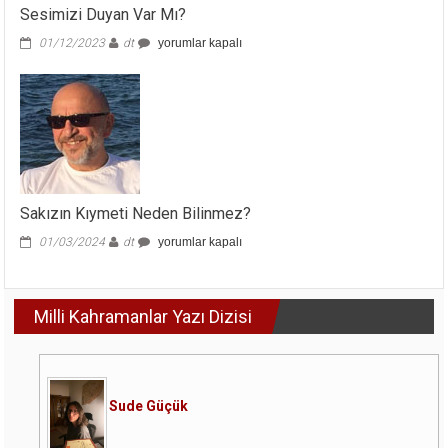
Sesimizi Duyan Var Mı?
Sesimizi
01/12/2023
dt
yorumlar kapalı
Duyan
Var
Mı?
için
Sakızın Kıymeti Neden Bilinmez?
Sakızın
01/03/2024
dt
yorumlar kapalı
Kıymeti
Neden
Bilinmez?
Milli Kahramanlar Yazı Dizisi
için
Sude Güçük