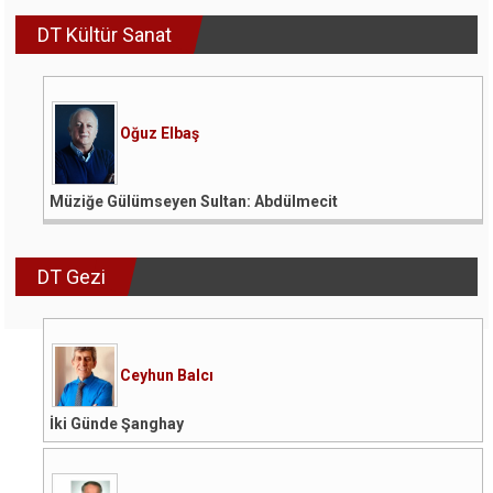
DT Kültür Sanat
Oğuz Elbaş
Müziğe Gülümseyen Sultan: Abdülmecit
DT Gezi
Ceyhun Balcı
İki Günde Şanghay