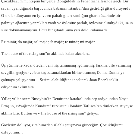
Çocukluğum muhteşem bir yerde, Zonguldak’ın Fener mahallesinde geçti. Bir
sabah uyandığımda başucumda babamın İstanbul’dan getirdiği gitar duruyordu.
O sıralar dünyanın en iyi ve en pahalı gitarı sandığım gitarın üzerinde bir
palmiye ağacının yaprakları vardı ve öylesine parlak, öylesine alımlıydı ki, uzun
süre dokunamamıştım. Ucuz bir gitardı, ama yeri doldurulamazdı.
Re minör, do majör, sol majör, fa majör, re minör, mi majör…
The house of the rising sun”ın aklımda kalan akorları..
Üç yüz metre kadar öteden beni hiç tanımamış, görmemiş, farkına bile varmamış
sevgilim geçiyor ve ben taş basamaklardan birine oturmuş Donna Donna’yı
çalmaya çalışıyorum… Sesimi alabildiğine incelterek Joan Baez’i taklit
ediyorum aklım sıra.
Yıllar, yıllar sonra Nusaybin’in Demirtepe karakolunda cep radyoundan Neşet
Ertaş’ın, «Ayağımda Kundura” türküsünü İbrahim Tatlıses’ten dinlerken, niyeyse
aklıma Eric Burton ve «The house of the rising sun” geliyor.
Gözlerim doluyor, zira birazdan silahlı çatışmaya gireceğim. Çocukluğumu
özlüyorum…