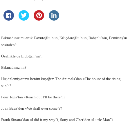
Bıkmadınız mı artık Davutoğlu’nun, Kılıçdaroğlu’nun, Bahçeli’nin, Demirtaş’ın
sesinden?
Özellikle de Erdoğan’ın?..
Bıkmadınız mı?
Hiç özlemiyor mu benim kuşağım The Animals’dan «The house of the rising
sun”ı?
Four Tops’tan «Reach out I’ll be there”i?
Joan Baez’den «We shall over come”ı?
Frank Sinatra’dan «I did it my way”i, Sony and Cher’den «Little Man”i…