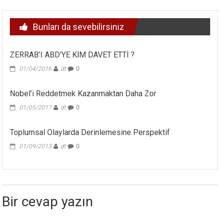
Bunları da sevebilirsiniz
ZERRAB’I ABD’YE KİM DAVET ETTİ ?
01/04/2016
dt
0
Nobel’i Reddetmek Kazanmaktan Daha Zor
01/05/2017
dt
0
Toplumsal Olaylarda Derinlemesine Perspektif
01/09/2013
dt
0
Bir cevap yazın