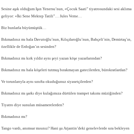
Sesine aşık olduğum Işın Yenersu’nun, «Çocuk Saati” tiyatrosundaki sesi aklıma
geliyor: «İki Sene Mektep Tatili”… Jules Verne…
Biz bunlarla büyümüştük…
Bıkmadınız mı hala Davutoğlu’nun, Kılıçdaroğlu’nun, Bahçeli’nin, Demirtaş’ın,
özellikle de Erdoğan’ın sesinden?
Bıkmadınız mı kırk yıldır aynı şeyi yazan köşe yazarlarından?
Bıkmadınız mı hala köşeleri tutmuş bırakmayan gatecilerden, bürokratlardan?
Ve torunlarıyla aynı sınıfta okuduğunuz siyasetçilerden?
Bıkmadınız mı şarkı diye kulağımıza dürtülen trampet takımı müziğinden?
Tiyatro diye sunulan müsamerelerden?
Bıkmadınız mı?
Tango vardı, anımsar mısınız? Hani şu Arjantin’deki genelevlerde sıra bekleyen