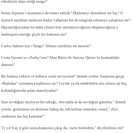
erkeklerin dans ettiği tango?
Sonra Arjantin’i kurtaran o devrimci müzik? Dinlemeyi denediniz mi hiç? O
üçüncü sayfaları süsleyen kadın vahşetini bir de tangoda izlemeye çalıştınız mı?
Hayranlığınızdan bir daha elinizi bile süremeyeceğinizi düşüneceğiniz o
muhteşem estetiğe şöyle bir baktınız mı?
Carlos Sahura’nın «Tango” filmini izlediniz mi mesela?
Costa Gavras’ın «Zorba”sını? Alan Bates ile Antony Quinn’in kumsaldaki
dansını?
Bir kadına yekten ve kabaca «seni seviyorum” demek yerine, karşısına geçip
«Kalinka” oynamaya kalktınız mı? Leylak ya da sümbülden söz ettiniz mi hiç,
kokladığınızda solan manolyadan?
Size sevdiğini söyleyen bir erkeğe, «bir takla at da sevdiğini görelim,” demek
yerine, gözlerinin en derinine bakıp da, tek kelime etmeden «nasıl,” diye
sordunuz mu hiç kadınlar?
51 yıl 9 ay 4 gün sonra karşısına çıkıp da, «seni bekledim,” diyebildiniz mi?