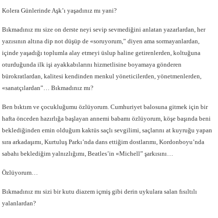
Kolera Günlerinde Aşk’ı yaşadınız mı yani?
Bıkmadınız mı size on derste neyi sevip sevmediğini anlatan yazarlardan, her
yazısının altına dip not düşüp de «soruyorum,” diyen ama sormayanlardan,
içinde yaşadığı toplumla alay etmeyi üslup haline getirenlerden, koltuğuna
oturduğunda ilk işi ayakkabılarını hizmetlisine boyamaya gönderen
bürokratlardan, kalitesi kendinden menkul yöneticilerden, yönetmenlerden,
«sanatçılardan”… Bıkmadınız mı?
Ben bıktım ve çocukluğumu özlüyorum. Cumhuriyet balosuna gitmek için bir
hafta önceden hazırlığa başlayan annemi babamı özlüyorum, köşe başında beni
beklediğinden emin olduğum kaktüs saçlı sevgilimi, saçlarını at kuyruğu yapan
sıra arkadaşımı, Kurtuluş Parkı’nda dans ettiğim dostlarımı, Kordonboyu’nda
sabahı beklediğim yalnızlığımı, Beatles’in «Michell” şarkısını…
Özlüyorum…
Bıkmadınız mı sizi bir kutu diazem içmiş gibi derin uykulara salan fısıltılı
yalanlardan?