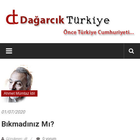
İçeriğe
geç
Dağarcık
Türkiye
Önce
Türkiye
Cumhuriyeti…
Ahmet Mümtaz İdil
01/07/2020
Bıkmadınız Mı?
Gönderen: dt
0 yorum