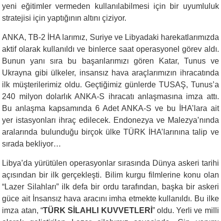
yeni eğitimler vermeden kullanılabilmesi için bir uyumluluk
stratejisi için yaptığının altını çiziyor.
ANKA, TB-2 İHA larımız, Suriye ve Libyadaki harekatlarımızda
aktif olarak kullanıldı ve binlerce saat operasyonel görev aldı.
Bunun yanı sıra bu başarılarımızı gören Katar, Tunus ve
Ukrayna gibi ülkeler, insansız hava araçlarımızın ihracatında
ilk müşterilerimiz oldu. Geçtiğimiz günlerde TUSAŞ, Tunus’a
240 milyon dolarlık ANKA-S ihracatı anlaşmasına imza attı.
Bu anlaşma kapsamında 6 Adet ANKA-S ve bu İHA’lara ait
yer istasyonları ihraç edilecek. Endonezya ve Malezya’nında
aralarında bulunduğu birçok ülke TÜRK İHA’larınına talip ve
sırada bekliyor…
Libya’
da
yürütülen operasyonlar sırasında Dünya askeri tarihi
açısından bir ilk gerçekleşti. Bilim kurgu filmlerine konu olan
“Lazer Silahları” ilk defa bir ordu tarafından, başka bir askeri
güce ait İnsansız hava aracını imha etmekte kullanıldı. Bu ilke
imza atan, “
TÜRK SİLAHLI KUVVETLERİ
” oldu. Yerli ve milli