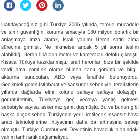
Hatırlayacağınız gibi
Türkiye 2006 yılında,
t
erörle mücadele
ve sınır güvenliğini koruma amacıyla
180 milyon dolarlık bir
anlaşmaya imza atarak, İsrail yapımı Heron satın alma
sürecine girmişti. Ne hikmetse ancak
5 yıl sonra teslim
alabildiği
Heron
IHAların motor ve kameraları defolu çıkmıştı.
Kısaca Türkiye kazıklanmıştı.
İsrail heronları bize
bir şekilde
verdi ama comlink olarak bilinen canlı görüntü ve bilgi
aktarma sunucuları, ABD veya İsrail’de bulunuyordu.
Gecik
meli gelen istihbarat
ve sansür
ler sebebiyle
,
teroristlerin
yıllarca dağlarda
elini kolunu sallaya sallaya
dolaştığı
görüntülerinin,
Türkiyeye geç
ve/veya yanlış gelmesi
sebebiyle sayısız askerimiz şehit düşmüştü
.
Bu ve bunun gibi
başka birçok sebep,
Türkiye
nin
yerli üret
ilecek insansız hava
aracı teknolojilerine ihtiyacı
nın
daha da
artmasına sebep
olmuştu
.
Türkiye Cumhuriyeti Devletinin havacılık alanındaki
vahim tarihi artık değişmeliydi.