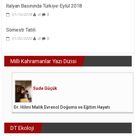
Biz;
İtalyan Basınında Türkiye-Eylül 2018
Bedenler
İktidar
01/10/2018
dt
0
ve
Kimlik
Haritalarıdır.”
Sömestr Tatili
Donna
01/02/2020
dt
0
Haraway.
için
Milli Kahramanlar Yazı Dizisi
Sude Güçük
Dr. Hilmi Malik Evrenol Doğumu ve Eğitim Hayatı
DT Ekoloji