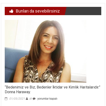
Bunları da sevebilirsiniz
“Bedenimiz ve Biz; Bedenler İktidar ve Kimlik Haritalarıdır.”
Donna Haraway.
“Bedenimiz
01/05/2021
dt
yorumlar kapalı
ve