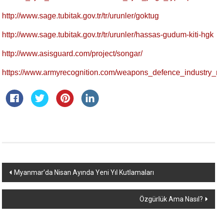
http://www.sage.tubitak.gov.tr/tr/urunler/goktug
http://www.sage.tubitak.gov.tr/tr/urunler/hassas-gudum-kiti-hgk
http://www.asisguard.com/project/songar/
https://www.armyrecognition.com/weapons_defence_industry
Yazı
Myanmar’da Nisan Ayında Yeni Yıl Kutlamaları
dolaşımı
Özgürlük Ama Nasıl?