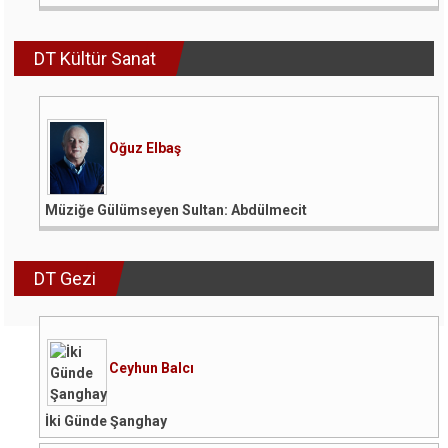
DT Kültür Sanat
Oğuz Elbaş
Müziğe Gülümseyen Sultan: Abdülmecit
DT Gezi
Ceyhun Balcı
İki Günde Şanghay