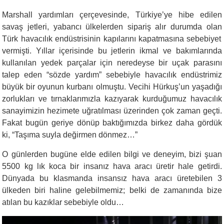
Marshall yardımları çerçevesinde, Türkiye’ye hibe edilen
savaş jetleri,
yabancı ülkelerden sipariş alır durumda olan
Türk havacılık endüstrisinin kapılarını kapatmasına sebebiyet
vermiş
ti. Yıllar içerisinde
bu jetlerin ikmal ve bakımlarında
kullanılan yedek parçalar için neredeyse bir uçak parasını
talep eden “sözde yardım” sebebiyle havacılık endüstrimiz
büyük bir oyunun kurbanı olmuştu.
Vecihi Hürkuş
’un yaşadığı
zorlukları ve tırnaklarımızla kazıyarak kurduğumuz havacılık
sanayimizin hezimete uğratılması üzerinden çok zaman geçti
.
Fakat bugün geriye dönüp baktığımızda birkez daha gördük
ki, “Taşıma suyla değirmen dönmez…”
O
günlerden bugüne elde edilen bilgi ve deneyim, bizi şuan
5500 kg lık koca bir insanız hava aracı üretir hale getirdi.
Dünyada bu klasmanda insansız hava aracı üretebilen 3
ülkeden biri haline gelebilmemiz; belki de zamanında bize
atılan bu kazıklar
sebebiyle
oldu…