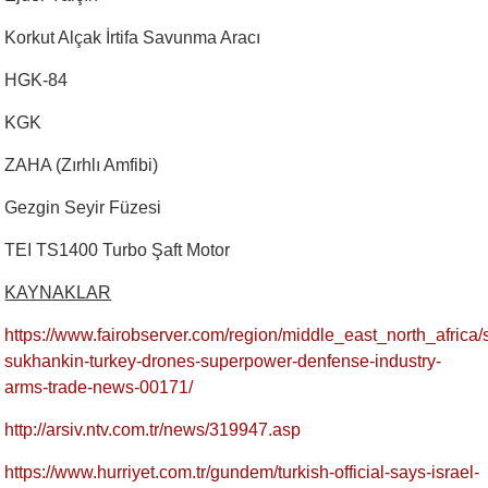
Korkut Alçak İrtifa Savunma Aracı
HGK-84
KGK
ZAHA (Zırhlı Amfibi)
Gezgin Seyir Füzesi
TEI TS1400 Turbo Şaft Motor
KAYNAKLAR
https://www.fairobserver.com/region/middle_east_north_africa/
sukhankin-turkey-drones-superpower-denfense-industry-
arms-trade-news-00171/
http://arsiv.ntv.com.tr/news/319947.asp
https://www.hurriyet.com.tr/gundem/turkish-official-says-israel-