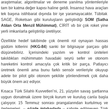
araştırmalar, algoritmalar ve deneme yanılma yöntemleriyle
tam bir katma değer kapısı haline geldi.
İnsansız hava a
raç
ları
tek başına istihbarat dışında bir işe yaramayacaktır. Tübitak
SAGE,
R
oketsan gibi kuruluşların geliştirdiği
SOM
(Satha
Atılan Orta Menzil Mühimmat)
,
CİRİT
vb bir çok roket yine
yerli imkanlarla geliştirilip üretiliyor.
Özellikle hedef takibinde çok önemli rol oynayan hassas
güdüm kitlerini
(
HKG-84
)
sanki bir bilgisayar parçası gibi
düşünebiliriz. İçerisindeki yazılım ve kontrol üniteleri
takıldıkları mühimmatın havadaki seyrü sefer ve otonom
hareketini kontrol amacıyla çok kritik bir parça. Patlayıcı
üretmek
önemli ama bunu farklı sensör verileriyle okuyup
adete bir pilot gibi otonom şekilde yönlendirmek çok daha
büyük önem arz ediyor.
Kısaca Türk Silahlı Kuvvetleri’ni, 21. yüzyılın savaş şartlarına
uygun donatmak üzere birçok kurum ve kuruluş canla başla
çalışıyor. 15 Temmuz sonrası prangalarından kurtulmuş ve
ilerlemeleri, –
sözde intaharlarla
– sabote edilmeyen Türk