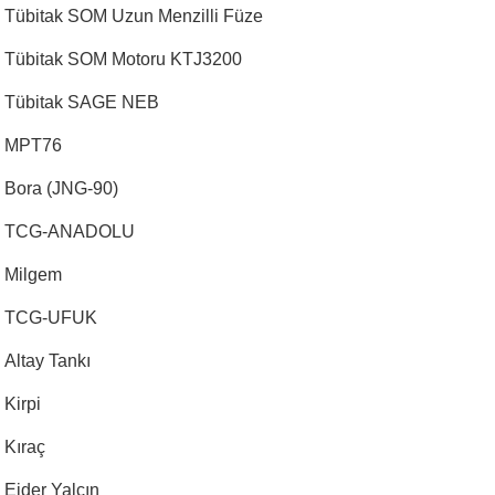
Tübitak SOM Uzun Menzilli Füze
Tübitak SOM Motoru KTJ3200
Tübitak SAGE NEB
MPT76
Bora (JNG-90)
TCG-ANADOLU
Milgem
TCG-UFUK
Altay Tankı
Kirpi
Kıraç
Ejder Yalçın