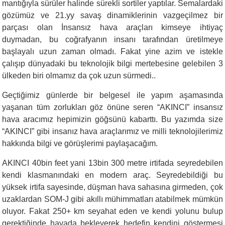
mantığıyla sürüler halinde sürekli sortiler yaptılar.
Semalardaki
gözümüz ve 21.yy savaş dinamiklerinin vazgeçilmez bir
parçası olan İnsansız hava araçları kimseye ihtiyaç
duymadan, bu coğrafyanın insanı tarafından üretilmeye
başlayalı uzun zaman olmadı. Fakat yine azim ve istekle
çalışıp dünyadaki bu teknolojik bilgi mertebesine gelebilen 3
ülkeden biri olmamız da çok uzun sürmedi..
Geçtiğimiz günlerde bir belgesel ile yapım aşamasında
yaşanan tüm zorlukları göz önüne seren “AKINCI” insansız
hava aracımız hepimizin göğsünü kabarttı.
Bu yazımda size
“AKINCI”
gibi
insanız hava araçları
mız
ve milli teknolojilerimiz
hakkında bilgi ve görüşlerimi paylaşacağım.
AKINCI 40bin feet yani 13bin 300 metre irtifada
seyredebilen
kendi klasmanındaki en modern araç
.
Seyredebildiği bu
yüksek irtifa
sayesinde,
düşman hava sahasına girmeden, çok
uzaklardan SOM-J gibi akıllı mühimmatları atabilmek mümkün
oluyor. Fakat 25
0+
km seyahat eden ve kendi yolunu bulup
gerektiğinde havada bekleyerek hedefin kendini göstermesi