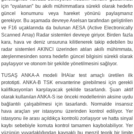
için “oyalanan”
bu akıllı mühimmatlara sürekli olarak hedefin
güncel konumunu veya hareket yönünü paylaşmanız
gerekiyor. Bu aşamada devreye Aselsan tarafından geliştirilen
ve F16 uçaklarında da bulunan AESA (Active Electronically
Scanned Array) Radar sistemleri devreye giriyor. Birden fazla
kara, hava ve deniz unsuruna kilitlenerek takip edebilen bu
radar sistemleri AKINCI
üzerinden atılan
akıllı mühimmata,
ateşlenmesinden sonra hedefin güncel bilgisini sürekli olarak
paylaşıyor
ve otonom bir şekilde yönetilmesini sağlıyor
.
TUSAŞ ANKA-A modeli İHAlar test amaçlı üretilen ilk
prototipti. ANKA-B TSK envanterine girebilmesi için gerekli
kalifikasyonları karşılayacak şekilde tasarlandı. Şuan aktif
olarak kullanılan ANKA-S ise önceki modellerinin aksine uydu
bağlantılı çalışabilmesi için tasarlandı. Normalde insansız
hava araçları yer istasyonu üzerinden kontrol ediliyor. Yer
istasyonu ile arası açıldıkça kontrolü zorlaşıyor ve hatta sinyal
kaybı sebebiyle komuta kontrol tamamen kaybolabiliyor. Yer
yüzünün yuvarlaklığından kaynaklı bu menzil teorik bir limite