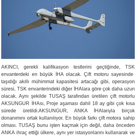
A
KINCI,
gerekli kalifikasyon testlerini geçtiğinde
,
TSK
envanterdeki en büyük İHA olacak. Çift motoru sayesinde
taşıdığı akıllı mühimmat kapasitesi
artacağı gibi,
operasyon
süresi,
TSK envanterindeki diğer İHAlara göre
çok daha uzun
olacak. Aynı şekilde TUSAŞ
tarafından üretilen
çift motorlu
AKSUNGUR
İHAsı, Proje aşaması dahil
18 ay gibi çok kısa
sürede üretildi.
AKSUNGUR,
ANKA İHAlarıyla birçok
donanım
ını
ortak kullanılıyor.
En büyük farkı çift motora sahip
olması.
TUSAŞ
bunu işten kaçmak için değil, daha önceden
ANKA ihraç ettiği ülkere, aynı yer istasyonlarını kullanarak ve