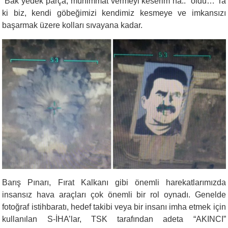
“Bak yedek parça, mühimmat vermeyi keserim ha..” oldu… Ta
ki biz, kendi göbeğimizi kendimiz kesmeye ve imkansızı
başarmak üzere kolları sıvayana kadar.
B
arış Pınarı,
Fırat
Kalkanı gibi önemli harekatlarımızda
insansız hava araçları çok önemli bir rol oynadı.
Genelde
fotoğraf istihbaratı,
hedef
taki
bi
veya bir insanı imha etmek için
kullanılan
S-İHA’lar
, TSK tarafından adeta “AKINCI”