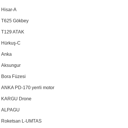
Hisar-A
T625 Gökbey
T129 ATAK
Hürkuş-C
Anka
Aksungur
Bora Füzesi
ANKA PD-170 yerrli motor
KARGU Drone
ALPAGU
Roketsan L-UMTAS