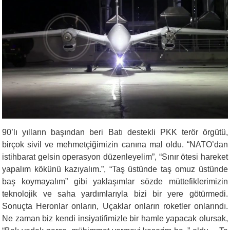
9
0’lı yılların başından beri Batı destekli PKK terör örgütü,
birçok sivil ve mehmetçiğimizin canına mal oldu. “NATO’dan
istihbarat gelsin operasyon düzenleyelim”, “Sınır ötesi hareket
yapalım kökünü kazıyalım.”, “Taş üstünde taş omuz üstünde
baş koymayalım” gibi yaklaşımlar sözde müttefiklerimizin
teknolojik ve saha yardımlarıyla bizi bir yere götürmedi.
Sonuçta Heronlar onların, Uçaklar onların roketler onlarındı.
Ne zaman biz kendi insiyatifimizle bir hamle yapacak olursak,