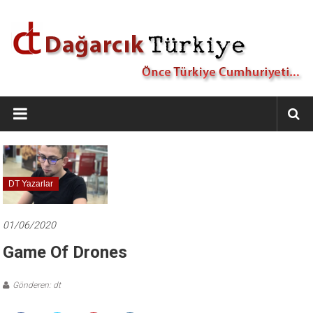
İçeriğe
geç
Dağarcık
Türkiye
Önce
Türkiye
Cumhuriyeti…
DT Yazarlar
01/06/2020
Game Of Drones
Gönderen: dt