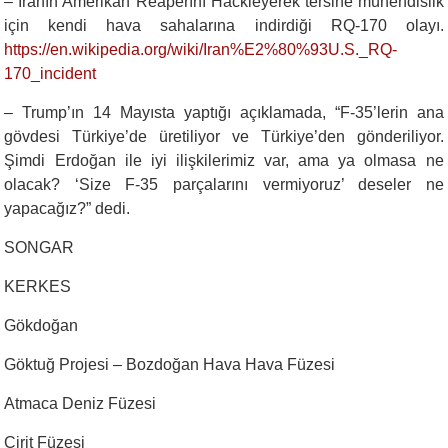
– İranın Amerikan Reaperını Hackleyerek tersine mühendislik
için kendi hava sahalarına indirdiği RQ-170 olayı.
https://en.wikipedia.org/wiki/Iran%E2%80%93U.S._RQ-
170_incident
– Trump’ın 14 Mayısta yaptığı açıklamada, “F-35’lerin ana
gövdesi Türkiye’de üretiliyor ve Türkiye’den gönderiliyor.
Şimdi Erdoğan ile iyi ilişkilerimiz var, ama ya olmasa ne
olacak? ‘Size F-35 parçalarını vermiyoruz’ deseler ne
yapacağız?” dedi.
SONGAR
KERKES
Gökdoğan
Göktuğ Projesi – Bozdoğan Hava Hava Füzesi
Atmaca Deniz Füzesi
Cirit Füzesi