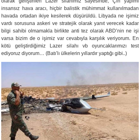
olarak geliştirilen Lazer silahımız sayesinde, Çin yapımı
insansız hava aracı, hiçbir balistik mühimmat kullanılmadan
havada ortadan ikiye kesilerek düşürüldü.
Libyada ne işimiz
var
dı
sorusuna askeri ve stratejik olarak yanıt verecek kadar
bilgi sahibi olmamakla birlikte anti tez olarak
ABD’nin
ne işi
varsa bizim de o işimiz var cevabıyla karşılık veriyorum.
En
kötü geliştirdiğimiz Lazer silahı vb oyuncaklarımızı test
ediyoruz diyorum…
(Batı’lı ülkelerin yıllardır yaptığı gibi..)