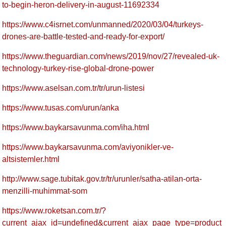
to-begin-heron-delivery-in-august-11692334
https://www.c4isrnet.com/unmanned/2020/03/04/turkeys-
drones-are-battle-tested-and-ready-for-export/
https://www.theguardian.com/news/2019/nov/27/revealed-uk-
technology-turkey-rise-global-drone-power
https://www.aselsan.com.tr/tr/urun-listesi
https://www.tusas.com/urun/anka
https://www.baykarsavunma.com/iha.html
https://www.baykarsavunma.com/aviyonikler-ve-
altsistemler.html
http://www.sage.tubitak.gov.tr/tr/urunler/satha-atilan-orta-
menzilli-muhimmat-som
https://www.roketsan.com.tr/?
current_ajax_id=undefined&current_ajax_page_type=product