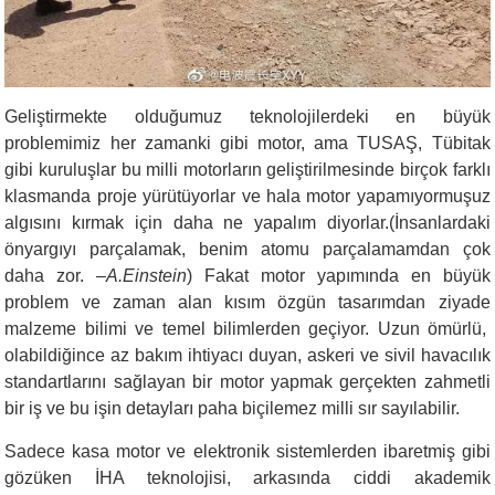
Geliştirmekte olduğumuz teknolojilerdeki e
n büyük
problemimiz
her zamanki gibi
motor, ama T
USAŞ
, Tübitak
gibi kuruluşlar bu
milli
motorların geliştirilmesinde birçok
farklı
klasmanda
proje
yürütüyorlar ve hala motor yapamıyormuşuz
algısını kırmak için daha ne yapalım diyorlar
.
(İnsanlardaki
önyargıyı parçalamak, benim atomu parçalamamdan çok
daha zor. –
A.Einstein
)
Fakat motor yapımında en büyük
problem
ve zaman alan kısım özgün tasarımdan ziyade
malzeme
bilimi
ve temel bilimler
den geçiyor. Uzun ömürlü,
olabildiğince az bakım ihtiyacı duyan, askeri ve sivil havacılık
standartlarını sağlayan bir motor yapmak gerçekten zahmetli
bir iş ve bu işin detayları paha biçilemez milli sır sayılabilir.
Sadece kasa motor ve elektronik sistemlerden ibaretmiş gibi
gözüken İHA teknolojisi, arkasında ciddi akademik