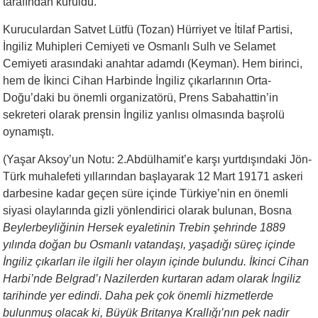
tarafından kuruldu.
Kuruculardan Satvet Lütfü (Tozan) Hürriyet ve İtilaf Partisi,
İngiliz Muhipleri Cemiyeti ve Osmanlı Sulh ve Selamet
Cemiyeti arasındaki anahtar adamdı (Keyman). Hem birinci,
hem de İkinci Cihan Harbinde İngiliz çıkarlarının Orta-
Doğu’daki bu önemli organizatörü, Prens Sabahattin’in
sekreteri olarak prensin İngiliz yanlısı olmasında başrolü
oynamıştı.
(Yaşar Aksoy’un Notu: 2.Abdülhamit’e karşı yurtdışındaki Jön-
Türk muhalefeti yıllarından başlayarak 12 Mart 19171 askeri
darbesine kadar geçen süre içinde Türkiye’nin en önemli
siyasi olaylarında gizli yönlendirici olarak bulunan, Bosna
Beylerbeyliğinin Hersek eyaletinin Trebin şehrinde 1889
yılında doğan bu Osmanlı vatandaşı, yaşadığı süreç içinde
İngiliz çıkarları ile ilgili her olayın içinde bulundu. İkinci Cihan
Harbi’nde Belgrad’ı Nazilerden kurtaran adam olarak İngiliz
tarihinde yer edindi. Daha pek çok önemli hizmetlerde
bulunmuş olacak ki, Büyük Britanya Krallığı’nın pek nadir