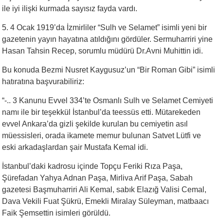
ile iyi ilişki kurmada sayısız fayda vardı.
5. 4 Ocak 1919’da İzmirliler “Sulh ve Selamet” isimli yeni bir
gazetenin yayın hayatına atıldığını gördüler. Sermuharriri yine
Hasan Tahsin Recep, sorumlu müdürü Dr.Avni Muhittin idi.
Bu konuda Bezmi Nusret Kaygusuz’un “Bir Roman Gibi” isimli
hatıratına başvurabiliriz:
“-.. 3 Kanunu Evvel 334’te Osmanlı Sulh ve Selamet Cemiyeti
namı ile bir teşekkül İstanbul’da teessüs etti. Mütarekeden
evvel Ankara’da gizli şekilde kurulan bu cemiyetin asıl
müessisleri, orada ikamete memur bulunan Satvet Lütfi ve
eski arkadaşlardan şair Mustafa Kemal idi.
İstanbul’daki kadrosu içinde Topçu Feriki Rıza Paşa,
Şürefadan Yahya Adnan Paşa, Mirliva Arif Paşa, Sabah
gazetesi Başmuharriri Ali Kemal, sabık Elazığ Valisi Cemal,
Dava Vekili Fuat Şükrü, Emekli Miralay Süleyman, matbaacı
Faik Şemsettin isimleri görüldü.