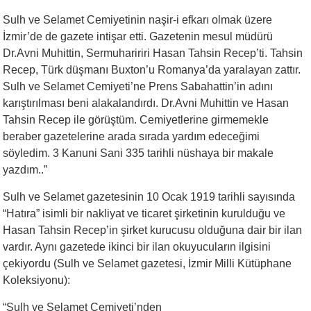
Sulh ve Selamet Cemiyetinin naşir-i efkarı olmak üzere
İzmir’de de gazete intişar etti. Gazetenin mesul müdürü
Dr.Avni Muhittin, Sermuhaririri Hasan Tahsin Recep’ti. Tahsin
Recep, Türk düşmanı Buxton’u Romanya’da yaralayan zattır.
Sulh ve Selamet Cemiyeti’ne Prens Sabahattin’in adını
karıştırılması beni alakalandırdı. Dr.Avni Muhittin ve Hasan
Tahsin Recep ile görüştüm. Cemiyetlerine girmemekle
beraber gazetelerine arada sırada yardım edeceğimi
söyledim. 3 Kanuni Sani 335 tarihli nüshaya bir makale
yazdım..”
Sulh ve Selamet gazetesinin 10 Ocak 1919 tarihli sayısında
“Hatıra” isimli bir nakliyat ve ticaret şirketinin kurulduğu ve
Hasan Tahsin Recep’in şirket kurucusu olduğuna dair bir ilan
vardır. Aynı gazetede ikinci bir ilan okuyucuların ilgisini
çekiyordu (Sulh ve Selamet gazetesi, İzmir Milli Kütüphane
Koleksiyonu):
“Sulh ve Selamet Cemiyeti’nden