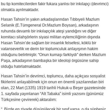
bu tip komitecilerden fakir fukara yanlısı bir inkılapçı (devrimci)
olmakla ayrılmaktadır.
Hasan Tahsin’in yakın arkadaşlarından Tıbbıyeli Mazlum
Selanik (E.Tümgeneral Dr.Mazlum Boysan), arkadaşının
ruhunda devamlı bir inkılapçılık ateşi yandığını ve diğer
komitacı silahşörlerin siyasi militan eylemciliğinin dışında
Hasan Tahsin’de sağlam bir insanlık felsefesi, köklü bir
vatanseverlik ve derin bir toplumculuk anlayışının hakim
olduğunu belirtmiştir. “Onun kumaşı farklıydı” derken Mazlum
Paşa, arkadaşının bambaşka bir ideoloji örgüsüne sahip
olduğu hatırlatmaktadır.
Hasan Tahsin’in devrimci, toplumcu, daha açıkçası sosyalist
fikirlerini anlayabilmek için onun en önemli yazılarından biri
olan, 22 Mart (1335) 1919 tarihli Hukuk-u Beşer gazetesinde
1. sayfada yayınlanan “Alt Tabaka” isimli yazısını (günümüz
Türkçesine çevirerek) aktaralım:
“..Bizde en ziyade düşünülecek bir sınıf varsa, o da şüphesiz