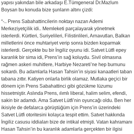
yapısı yakından bile arkadaşı E.Tümgeneral Dr.Mazlum
Boysan bu konuda bize şunların altını çizdi:
“-.. Prens Sabahattincilerin noktayı nazarı Ademi
Merkeziyetçilik idi.. Memleketi parçalayarak yönetmek
isterlerdi. Kürtleri, Suriyelileri, Filistinlileri, Arnavutları, Balkan
milletlerini önce muhtariyet verip sonra bizden koparmak
isterlerdi. Gerçekte bu bir İngiliz oyunu idi. Satvet Lütfi epey
karanlık bir sima idi, Prens’in sağ koluydu. Sivil olmasına
rağmen askeri muhitlere, Harbiye Nezareti’ne hep burnunu
sokardı. Bu adamlarla Hasan Tahsin’in siyasi kanaatleri taban
tabana zıttır. Katiyen onlarla birlik olamaz. Mutlaka geçici bir
dönem için Prens Sabahattinci gibi gözükme lüzumu
hissetmiştir. Aslında Prens, ılımlı liberal, halim selim, efendi,
sakin bir adamdı. Ama Satvet Lütfi’nin oyuncağı oldu. Ben her
ikisiyle de defalarca görüştüğüm için Prens’in üzerindeki
Satvet Lütfi otoritesini kolayca tespit ettim. Satvet hakkında
İngiliz casusu iddiaları bize de intikal etmişti. Vatan kahramanı
Hasan Tahsin’in bu karanlık adamlarla gerçekten bir ilgisi