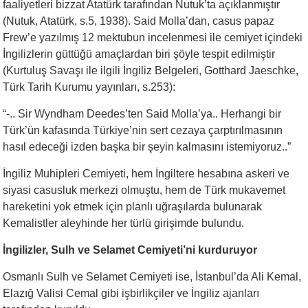
faaliyetleri bizzat Atatürk tarafından Nutuk’ta açıklanmıştır
(Nutuk, Atatürk, s.5, 1938). Said Molla’dan, casus papaz
Frew’e yazılmış 12 mektubun incelenmesi ile cemiyet içindeki
İngilizlerin güttüğü amaçlardan biri şöyle tespit edilmiştir
(Kurtuluş Savaşı ile ilgili İngiliz Belgeleri, Gotthard Jaeschke,
Türk Tarih Kurumu yayınları, s.253):
“-.. Sir Wyndham Deedes’ten Said Molla’ya.. Herhangi bir
Türk’ün kafasında Türkiye’nin sert cezaya çarptırılmasının
hasıl edeceği izden başka bir şeyin kalmasını istemiyoruz..”
İngiliz Muhipleri Cemiyeti, hem İngiltere hesabına askeri ve
siyasi casusluk merkezi olmuştu, hem de Türk mukavemet
hareketini yok etmek için planlı uğraşılarda bulunarak
Kemalistler aleyhinde her türlü girişimde bulundu.
İngilizler, Sulh ve Selamet Cemiyeti’ni kurduruyor
Osmanlı Sulh ve Selamet Cemiyeti ise, İstanbul’da Ali Kemal,
Elazığ Valisi Cemal gibi işbirlikçiler ve İngiliz ajanları