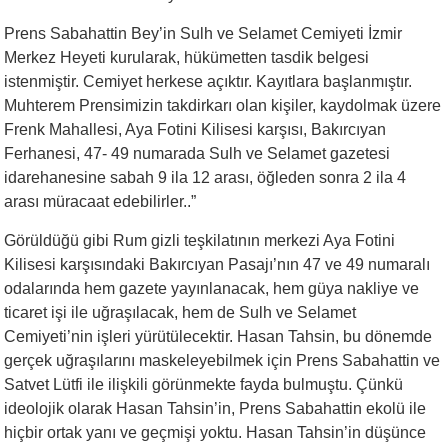
Prens Sabahattin Bey’in Sulh ve Selamet Cemiyeti İzmir
Merkez Heyeti kurularak, hükümetten tasdik belgesi
istenmiştir. Cemiyet herkese açıktır. Kayıtlara başlanmıştır.
Muhterem Prensimizin takdirkarı olan kişiler, kaydolmak üzere
Frenk Mahallesi, Aya Fotini Kilisesi karşısı, Bakırcıyan
Ferhanesi, 47- 49 numarada Sulh ve Selamet gazetesi
idarehanesine sabah 9 ila 12 arası, öğleden sonra 2 ila 4
arası müracaat edebilirler..”
Görüldüğü gibi Rum gizli teşkilatının merkezi Aya Fotini
Kilisesi karşısındaki Bakırcıyan Pasajı’nın 47 ve 49 numaralı
odalarında hem gazete yayınlanacak, hem güya nakliye ve
ticaret işi ile uğraşılacak, hem de Sulh ve Selamet
Cemiyeti’nin işleri yürütülecektir. Hasan Tahsin, bu dönemde
gerçek uğraşılarını maskeleyebilmek için Prens Sabahattin ve
Satvet Lütfi ile ilişkili görünmekte fayda bulmuştu. Çünkü
ideolojik olarak Hasan Tahsin’in, Prens Sabahattin ekolü ile
hiçbir ortak yanı ve geçmişi yoktu. Hasan Tahsin’in düşünce