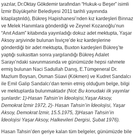
yazılar, Dr.Oktay Gökdemir tarafından “Hukuk-u Beşer” isimli
İzmir Büyükşehir Belediyesi 2011 tarihli yayınında
kitaplaştırıldı), Bükreş Hapishanesi’nden kız kardeşleri Binnaz
ve Melek Hanımlara gönderdiği ve Zeynel Kozanoğlu’nun
“Anıt Adam” kitabında yayınladığı dokuz adet mektupta, Yaşar
Aksoy arşivinde bulunan İsviçre’de kız kardeşlerine
gönderdiği bir adet mektupta, Buxton kardeşleri Bükreş’te
yaptığı suikasttan sonra yargılandığı Bükreş Adalet
Sarayı’ndaki savunmasında ve günümüzde hepsi rahmete
ermiş bulunan Naci Sadullah Danış, E.Tümgeneral Dr.
Mazlum Boysan, Osman Süavi (Kökmen) ve Kudret Sandalcı
ile Emil Galip Sandalcı’dan temin etmiş olduğum belge, bilgi
ve mektuplarda bulunmaktadır
(Not: Bu konudaki ilk yayınlar
şunlardır: 1)-Hasan Tahsin’in İdeolojisi,Yaşar Aksoy,
Demokrat İzmir 1972, 2)- Hasan Tahsin’in İdeolojisi, Yaşar
Aksoy, Demokrat İzmir, 15.5.1975, 3)Hasan Tahsin’in
İdeolojisi Yaşar Aksoy, Halkevileri Dergisi, Şubat 1976).
Hasan Tahsin’den geriye kalan tüm belgeler, günümüzde bile