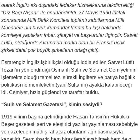
olarak İngiliz ırkı dışındaki fedakar hizmetkarına takdim ettiği
“Diz Bağı Nişanı” ile onurlandırıldı. 27 Mayıs 1960 İhtilali
sonrasında Milli Birlik Komitesi toplantı zabıtlarında Milli
Mücadele’nin büyük kumandanlarının bu kişi hakkında
komiteye yaptıkları ihbar, şikayet ve başvurular ilginçtir. Satvet
Lütfü, öldüğünde Avrupa’da marka olan bir Fransız uçak
şirketi dahil çok büyük şirketlerin ortağı çıktı).
Esrarengiz İngiliz işbirlikçisi olduğu iddia edilen Satvet Lütfü
Tozan’ın yönlendirdiği Osmanlı Sulh ve Selamet Cemiyeti’nin
işlemekte olduğu temel tez, sürekli İngiltere ve batıya bağlılık
politikası ile memleketin (yani Sultanın) ayakta kalabileceği
idi. Cemiyet, hızla güçlendi ve taraftar buldu.
“Sulh ve Selamet Gazetesi”, kimin sesiydi?
1919 yılının başına gelindiğinde Hasan Tahsin’in Hukuk-u
Beşer gazetesi, sert ve eleştirici yazılar yayınlaması sebebiyle
ve gazeteden müthiş rahatsız olanların ağır basmasıyla
kapatıldı. Sermuharrir, hem biraz ferahlayabilmek hem de o