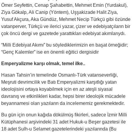
Ömer Seyfettin, Cenap Şahabettin, Mehmet Emin (Yurdakul),
Ziya Gökalp, Ali Canip (Yöntem), Uşşakizade Halit Ziya,
Yusuf Akçura, Aka Gündüz, Mehmet Necip Türkçü gibi özünde
vatanperver, Türkçü ve ilerici yazar, çizer ve edebiyatçıların bir
çok öncü dergi ve gazetede yarattıkları edebiyat akımlarıydı.
“Milli Edebiyat Akımı” bu söylediklerimizin en başat örneğidir;
“Genç Kalemler” ise en önemli eğitici dergisidir
Emperyalizme karşı olmak, temel ilke..
Hasan Tahsin’in temelinde Osmanlı-Türk vatanseverliği,
Meşruti devrimcilik ve Batı Emperyalizmi karşıtlığı yatan
ideolojisini ortaya koyabilmek için en az ateşli siyasal
davranış ve etkinlikleri kadar, hepsi birer ideolojik mücadele
beyannamesi olan yazıların da incelememiz gerekmektedir.
Bu gün için onun kağıda dökülmüş fikirleri, sadece İzmir Milli
Kütüphanesi arşivindeki 31 adet Hukuk-u Beşer gazetesi ile
18 adet Sulh-u Selamet gazetelerindeki yazılarında (Bu