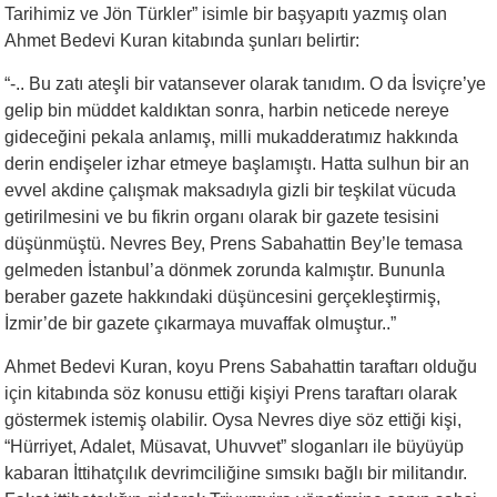
Tarihimiz ve Jön Türkler” isimle bir başyapıtı yazmış olan
Ahmet Bedevi Kuran kitabında şunları belirtir:
“-.. Bu zatı ateşli bir vatansever olarak tanıdım. O da İsviçre’ye
gelip bin müddet kaldıktan sonra, harbin neticede nereye
gideceğini pekala anlamış, milli mukadderatımız hakkında
derin endişeler izhar etmeye başlamıştı. Hatta sulhun bir an
evvel akdine çalışmak maksadıyla gizli bir teşkilat vücuda
getirilmesini ve bu fikrin organı olarak bir gazete tesisini
düşünmüştü. Nevres Bey, Prens Sabahattin Bey’le temasa
gelmeden İstanbul’a dönmek zorunda kalmıştır. Bununla
beraber gazete hakkındaki düşüncesini gerçekleştirmiş,
İzmir’de bir gazete çıkarmaya muvaffak olmuştur..”
Ahmet Bedevi Kuran, koyu Prens Sabahattin taraftarı olduğu
için kitabında söz konusu ettiği kişiyi Prens taraftarı olarak
göstermek istemiş olabilir. Oysa Nevres diye söz ettiği kişi,
“Hürriyet, Adalet, Müsavat, Uhuvvet” sloganları ile büyüyüp
kabaran İttihatçılık devrimciliğine sımsıkı bağlı bir militandır.