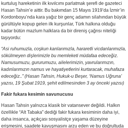
kurtuluş hareketinin ilk kıvılcımı parlatmak şerefi de gazeteci
Hasan Tahsin’e aittir. Bu bakımdan 15 Mayıs 1919’da İzmir’in
Kordonboyu’nda kara yağız bir genç adamın silahından büyük
gürültüyle kopup gelen ilk kurşunlar, Türk halkına olduğu
kadar bütün mazlum halklara da bir direniş çağrısı niteliği
taşıyordu:
“Asi ruhumuzla, coşkun kanlarımızla, hararetli vicdanlarımızla,
sökülmeyen dişlerimizle bu memleketi müdafaa edeceğiz.
Namusumuzu, gururumuzu, ailelerimizin, yavrularımızın,
kadınlarımızın namus ve hayatiyetlerini kurtaracak, muhafaza
edeceğiz..” (Hasan Tahsin, Hukuk-u Beşer, ‘Namus Uğruna’
yazısı, 19 Şubat 1919, şehit edilmesinden 3 ay önceki yazısı)
Fakir fukara kesimin savunucusu
Hasan Tahsin yalnızca klasik bir vatansever değildi. Halkın
özellikle “Alt Tabaka” dediği fakir fukara kesiminin daha iyi,
daha insanca, açıkçası sosyalistçe yaşama düzeyine
erişmesini, saadete kavuşmasını arzu eden ve bu doğrultuda