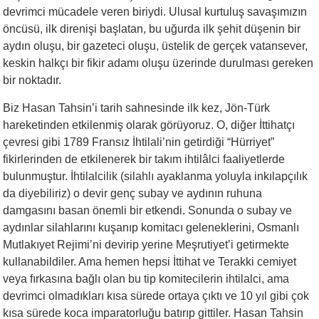
devrimci mücadele veren biriydi. Ulusal kurtuluş savaşımızın
öncüsü, ilk direnişi başlatan, bu uğurda ilk şehit düşenin bir
aydın oluşu, bir gazeteci oluşu, üstelik de gerçek vatansever,
keskin halkçı bir fikir adamı oluşu üzerinde durulması gereken
bir noktadır.
Biz Hasan Tahsin’i tarih sahnesinde ilk kez, Jön-Türk
hareketinden etkilenmiş olarak görüyoruz. O, diğer İttihatçı
çevresi gibi 1789 Fransız İhtilali’nin getirdiği “Hürriyet”
fikirlerinden de etkilenerek bir takım ihtilâlci faaliyetlerde
bulunmuştur. İhtilalcilik (silahlı ayaklanma yoluyla inkılapçılık
da diyebiliriz) o devir genç subay ve aydının ruhuna
damgasını basan önemli bir etkendi. Sonunda o subay ve
aydınlar silahlarını kuşanıp komitacı geleneklerini, Osmanlı
Mutlakıyet Rejimi’ni devirip yerine Meşrutiyet’i getirmekte
kullanabildiler. Ama hemen hepsi İttihat ve Terakki cemiyet
veya fırkasına bağlı olan bu tip komitecilerin ihtilalci, ama
devrimci olmadıkları kısa sürede ortaya çıktı ve 10 yıl gibi çok
kısa sürede koca imparatorluğu batırıp gittiler. Hasan Tahsin