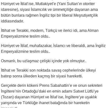
Hürriyet ve İtilaf ise, Mutlakiyet’e (Yani Sultan’ın otoriter
idaresine), siyasi İslamcılık ve ümmetçiliğe dayanan ama
bütün bunlara rağmen İngiliz tipi bir liberal Meşrutiyetçilik
iddiasındadır.
İttihat ve Terakki, modern, Türkçü ve ilerici idi, ama Alman
Emperyalizmine teslim oldu..
Hürriyet ve İtilaf, muhafazakar, İslamcı ve liberaldi, ama İngiliz
Emperyalizmine teslim oldu..
Osmanlı, bu uzlaşmaz çelişki içinde yok olmuştur..
İttihat ve Terakki son noktada savaş cephelerinde ülkeyi
batırıp sonra ülkeden kaçmış bir siyasi hareketti.
Gerçekte derin kökeni Prens Sabahattin’e ve onun sekreteri
İngiltere’nin Ortadoğu’daki en emin adamı Satvet Lütfü’ye
(Tozan) dayanan Hürriyet ve İtilaf ise, İngiltere’ye uşaklık
yarışında ve Türklüğe ihanet batağında bir hareketin