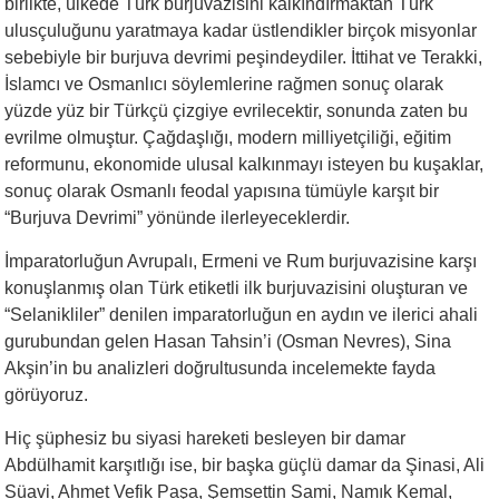
birlikte, ülkede Türk burjuvazisini kalkındırmaktan Türk
ulusçuluğunu yaratmaya kadar üstlendikler birçok misyonlar
sebebiyle bir burjuva devrimi peşindeydiler. İttihat ve Terakki,
İslamcı ve Osmanlıcı söylemlerine rağmen sonuç olarak
yüzde yüz bir Türkçü çizgiye evrilecektir, sonunda zaten bu
evrilme olmuştur. Çağdaşlığı, modern milliyetçiliği, eğitim
reformunu, ekonomide ulusal kalkınmayı isteyen bu kuşaklar,
sonuç olarak Osmanlı feodal yapısına tümüyle karşıt bir
“Burjuva Devrimi” yönünde ilerleyeceklerdir.
İmparatorluğun Avrupalı, Ermeni ve Rum burjuvazisine karşı
konuşlanmış olan Türk etiketli ilk burjuvazisini oluşturan ve
“Selanikliler” denilen imparatorluğun en aydın ve ilerici ahali
gurubundan gelen Hasan Tahsin’i (Osman Nevres), Sina
Akşin’in bu analizleri doğrultusunda incelemekte fayda
görüyoruz.
Hiç şüphesiz bu siyasi hareketi besleyen bir damar
Abdülhamit karşıtlığı ise, bir başka güçlü damar da Şinasi, Ali
Süavi, Ahmet Vefik Paşa, Şemsettin Sami, Namık Kemal,