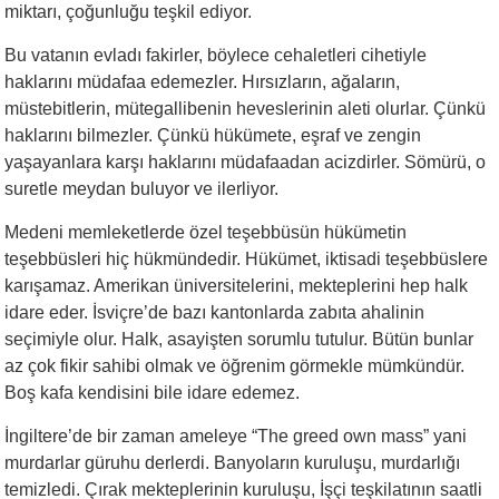
miktarı, çoğunluğu teşkil ediyor.
Bu vatanın evladı fakirler, böylece cehaletleri cihetiyle
haklarını müdafaa edemezler. Hırsızların, ağaların,
müstebitlerin, mütegallibenin heveslerinin aleti olurlar. Çünkü
haklarını bilmezler. Çünkü hükümete, eşraf ve zengin
yaşayanlara karşı haklarını müdafaadan acizdirler. Sömürü, o
suretle meydan buluyor ve ilerliyor.
Medeni memleketlerde özel teşebbüsün hükümetin
teşebbüsleri hiç hükmündedir. Hükümet, iktisadi teşebbüslere
karışamaz. Amerikan üniversitelerini, mekteplerini hep halk
idare eder. İsviçre’de bazı kantonlarda zabıta ahalinin
seçimiyle olur. Halk, asayişten sorumlu tutulur. Bütün bunlar
az çok fikir sahibi olmak ve öğrenim görmekle mümkündür.
Boş kafa kendisini bile idare edemez.
İngiltere’de bir zaman ameleye “The greed own mass” yani
murdarlar güruhu derlerdi. Banyoların kuruluşu, murdarlığı
temizledi. Çırak mekteplerinin kuruluşu, İşçi teşkilatının saatli