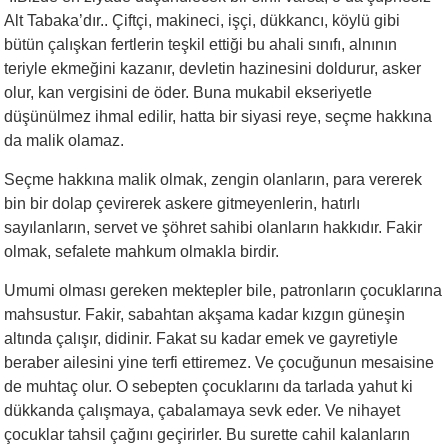
Alt Tabaka’dır.. Çiftçi, makineci, işçi, dükkancı, köylü gibi
bütün çalışkan fertlerin teşkil ettiği bu ahali sınıfı, alnının
teriyle ekmeğini kazanır, devletin hazinesini doldurur, asker
olur, kan vergisini de öder. Buna mukabil ekseriyetle
düşünülmez ihmal edilir, hatta bir siyasi reye, seçme hakkına
da malik olamaz.
Seçme hakkına malik olmak, zengin olanların, para vererek
bin bir dolap çevirerek askere gitmeyenlerin, hatırlı
sayılanların, servet ve şöhret sahibi olanların hakkıdır. Fakir
olmak, sefalete mahkum olmakla birdir.
Umumi olması gereken mektepler bile, patronların çocuklarına
mahsustur. Fakir, sabahtan akşama kadar kızgın güneşin
altında çalışır, didinir. Fakat su kadar emek ve gayretiyle
beraber ailesini yine terfi ettiremez. Ve çocuğunun mesaisine
de muhtaç olur. O sebepten çocuklarını da tarlada yahut ki
dükkanda çalışmaya, çabalamaya sevk eder. Ve nihayet
çocuklar tahsil çağını geçirirler. Bu surette cahil kalanların