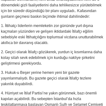
dönemdeki gizli faaliyetlerini daha tehlikesizce yürütebilmek
için bir süredir düşündüğü bir planı uyguladı.. Kafasından
şunların geçmesi baskın biçimde ihtimal dahilindedir:
1. İttihatçı liderlerin memleketin zor gününde yurt dışına
kaçmaları yüzünden ve gelişen iktidardaki İtilafçı eğilim
sebebiyle eski İttihatçılığını toplumsal vicdana unutturabilmek
akıllıca bir davranış olacaktı.
2. Geçici olarak İtilafçı gözükerek, yurdun iç kısımlarına daha
kolay silah sevk edebilmek için kurduğu nakliye şirketini
geliştirmesi gerekiyordu.
3. Hukuk-u Beşer yerine hemen yeni bir gazete
yayınlanmalıydı. Bu gazete geçici olarak İtilafçı tezlere
yakınlık duyabilirdi.
4. Hürriyet ve İtilaf Partisi’ne yakın görünmek, bazı önemli
kapıları açabilirdi. Bu sebepten İstanbul’da hızla
teşkilatlanmaya başlayan Osmanlı Sulh ve Selamet Cemiyeti