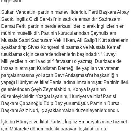
imgesiydi.
Sultan Vahdettin, partinin manevi lideridir. Parti Başkanı Albay
Sadık, İngiliz Gizli Servisi’nin sadık elemanıdır. Sadrazam
Damat Ferit, partinin perde arkası lideri olarak İngilizlerin en
mühim müttefikidir. Partinin kurucularından Şeyhülislam
Mustafa Sabri Sadrazam Vekili iken, Ali Galip’i Kürt aşiretlerini
ayaklandırıp Sivas Kongresi’ni basmak ve Mustafa Kemal’i
tutuklatmak için cesaretlendirenlerin başındadır. “Kuvayı
Milliyecilerin katli vaciptir” fetvasını o yazmış, Dürrizade de
imzasını atmıştır; Kürdistan Derneği ile yapılan ve vatanın
parçalanmasına yol açan Sevr Antlaşması’nı başkanlığın
yaptığı Hürriyet ve İtilaf Partisi adına imzalamıştır. Partinin ileri
gelenlerinden Şeyh Zeynelabidin, Konya isyanının
düzenleyicisidir. Yozgat isyanını, Hürriyet ve İtilaf Partisi
Başkanı Çapanoğlu Edip Bey yürütmüştür. Partinin Bursa
Başkanı Aziz Nuri, iç ayaklanmaları düzenleyenlerdendir.
İşte bu Hürriyet ve İtilaf Partisi, İngiliz Emperyalizmine hizmet
için Mütareke döneminde iki paravan teşkilat kurdu.