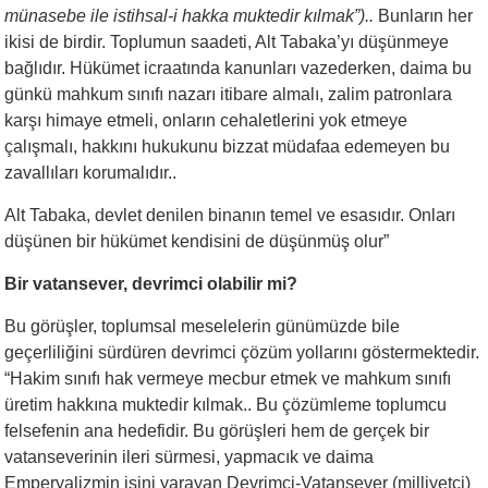
münasebe ile istihsal-i hakka muktedir kılmak”)..
Bunların her
ikisi de birdir. Toplumun saadeti, Alt Tabaka’yı düşünmeye
bağlıdır. Hükümet icraatında kanunları vazederken, daima bu
günkü mahkum sınıfı nazarı itibare almalı, zalim patronlara
karşı himaye etmeli, onların cehaletlerini yok etmeye
çalışmalı, hakkını hukukunu bizzat müdafaa edemeyen bu
zavallıları korumalıdır..
Alt Tabaka, devlet denilen binanın temel ve esasıdır. Onları
düşünen bir hükümet kendisini de düşünmüş olur”
Bir vatansever, devrimci olabilir mi?
Bu görüşler, toplumsal meselelerin günümüzde bile
geçerliliğini sürdüren devrimci çözüm yollarını göstermektedir.
“Hakim sınıfı hak vermeye mecbur etmek ve mahkum sınıfı
üretim hakkına muktedir kılmak.. Bu çözümleme toplumcu
felsefenin ana hedefidir. Bu görüşleri hem de gerçek bir
vatanseverinin ileri sürmesi, yapmacık ve daima
Emperyalizmin işini yarayan Devrimci-Vatansever (milliyetçi)