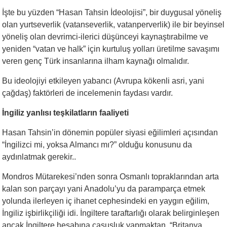
İşte bu yüzden “Hasan Tahsin İdeolojisi”, bir duygusal yöneliş
olan yurtseverlik (vatanseverlik, vatanperverlik) ile bir beyinsel
yöneliş olan devrimci-ilerici düşünceyi kaynaştırabilme ve
yeniden “vatan ve halk” için kurtuluş yolları üretilme savaşımı
veren genç Türk insanlarına ilham kaynağı olmalıdır.
Bu ideolojiyi etkileyen yabancı (Avrupa kökenli asri, yani
çağdaş) faktörleri de incelemenin faydası vardır.
İngiliz yanlısı teşkilatların faaliyeti
Hasan Tahsin’in dönemin popüler siyasi eğilimleri açısından
“İngilizci mi, yoksa Almancı mı?” olduğu konusunu da
aydınlatmak gerekir..
Mondros Mütarekesi’nden sonra Osmanlı topraklarından arta
kalan son parçayı yani Anadolu’yu da paramparça etmek
yolunda ilerleyen iç ihanet cephesindeki en yaygın eğilim,
İngiliz işbirlikçiliği idi. İngiltere taraftarlığı olarak belirginleşen
ancak İngiltere hesabına casusluk yapmaktan, “Britanya