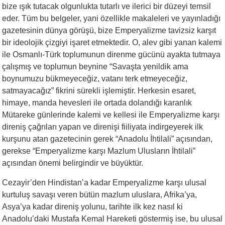
bize ışık tutacak olgunlukta tutarlı ve ilerici bir düzeyi temsil
eder. Tüm bu belgeler, yani özellikle makaleleri ve yayınladığı
gazetesinin dünya görüşü, bize Emperyalizme tavizsiz karşıt
bir ideolojik çizgiyi işaret etmektedir. O, alev gibi yanan kalemi
ile Osmanlı-Türk toplumunun direnme gücünü ayakta tutmaya
çalışmış ve toplumun beynine “Savaşta yenildik ama
boynumuzu bükmeyeceğiz, vatanı terk etmeyeceğiz,
satmayacağız” fikrini sürekli işlemiştir. Herkesin esaret,
himaye, manda hevesleri ile ortada dolandığı karanlık
Mütareke günlerinde kalemi ve kellesi ile Emperyalizme karşı
direniş çağrıları yapan ve direnişi fiiliyata indirgeyerek ilk
kurşunu atan gazetecinin gerek “Anadolu İhtilali” açısından,
gerekse “Emperyalizme karşı Mazlum Ulusların İhtilali”
açısından önemi belirgindir ve büyüktür.
Cezayir’den Hindistan’a kadar Emperyalizme karşı ulusal
kurtuluş savaşı veren bütün mazlum uluslara, Afrika’ya,
Asya’ya kadar direniş yolunu, tarihte ilk kez nasıl ki
Anadolu’daki Mustafa Kemal Hareketi göstermiş ise, bu ulusal