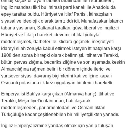
olmuş küçük bir aydın tabaka tarafından ileri sürülürken,
İngiliz mandası fikri bu ihtiraslı parti kanalı ile Anadolu’da
epey taraftar buldu. Hürriyet ve İtilaf Partisi, İttihatçıların
siyasal ve ideolojik olarak tam zıddı idi. Muhafazakar İslamcı
tabana yaslanan, Saltanat taraftarı, güya liberal ve İngilizci
Hürriyet ve İtilafçı hareket, devrimci ihtilal yoluyla
modernleşmek, darbeler ile iktidara geçmek, meşrutiyeti
idareyi silah zoruyla kabul ettirmek isteyen İttihatçılara karşı
1908’den sonra bir tepki olarak belirmişti. İttihat ve Terakki,
bütün pervasızlığına, beceriksizliğine ve son aşamada keskin
Almancılığına rağmen belirli bir dönem içinde ilerici ve
yurtsever siyasi davranış biçimlerini katı ve içine kapalı
Osmanlı potasında ilk kez uygulayan bir ilerici hareketti.
Emperyalist Batı’ya karşı çıkan (Almanya hariç) İttihat ve
Terakki, Meşrutiyet’in ilanından, batılılaşarak
modernleşmeden, parlamentodan, ve Osmanlılıktan
Türkçülüğe kadar çeşitlenebilen bir milliyetçilikten yanadır.
İngiliz Emperyalizmine yandaş olmak için yanıp tutuşan