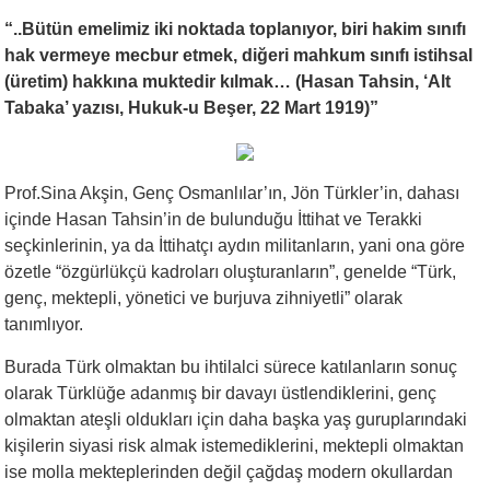
“..Bütün emelimiz iki noktada toplanıyor, biri hakim sınıfı
hak vermeye mecbur etmek, diğeri mahkum sınıfı istihsal
(üretim) hakkına muktedir kılmak… (Hasan Tahsin, ‘Alt
Tabaka’ yazısı, Hukuk-u Beşer, 22 Mart 1919)”
Prof.Sina Akşin, Genç Osmanlılar’ın, Jön Türkler’in, dahası
içinde Hasan Tahsin’in de bulunduğu İttihat ve Terakki
seçkinlerinin, ya da İttihatçı aydın militanların, yani ona göre
özetle “özgürlükçü kadroları oluşturanların”, genelde “Türk,
genç, mektepli, yönetici ve burjuva zihniyetli” olarak
tanımlıyor.
Burada Türk olmaktan bu ihtilalci sürece katılanların sonuç
olarak Türklüğe adanmış bir davayı üstlendiklerini, genç
olmaktan ateşli oldukları için daha başka yaş guruplarındaki
kişilerin siyasi risk almak istemediklerini, mektepli olmaktan
ise molla mekteplerinden değil çağdaş modern okullardan