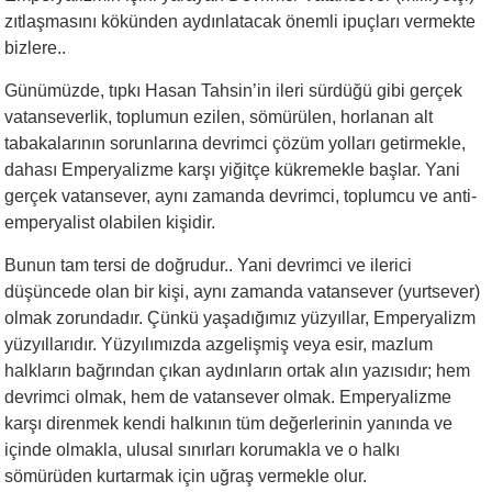
zıtlaşmasını kökünden aydınlatacak önemli ipuçları vermekte
bizlere..
Günümüzde, tıpkı Hasan Tahsin’in ileri sürdüğü gibi gerçek
vatanseverlik, toplumun ezilen, sömürülen, horlanan alt
tabakalarının sorunlarına devrimci çözüm yolları getirmekle,
dahası Emperyalizme karşı yiğitçe kükremekle başlar. Yani
gerçek vatansever, aynı zamanda devrimci, toplumcu ve anti-
emperyalist olabilen kişidir.
Bunun tam tersi de doğrudur.. Yani devrimci ve ilerici
düşüncede olan bir kişi, aynı zamanda vatansever (yurtsever)
olmak zorundadır. Çünkü yaşadığımız yüzyıllar, Emperyalizm
yüzyıllarıdır. Yüzyılımızda azgelişmiş veya esir, mazlum
halkların bağrından çıkan aydınların ortak alın yazısıdır; hem
devrimci olmak, hem de vatansever olmak. Emperyalizme
karşı direnmek kendi halkının tüm değerlerinin yanında ve
içinde olmakla, ulusal sınırları korumakla ve o halkı
sömürüden kurtarmak için uğraş vermekle olur.