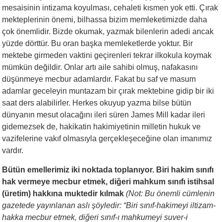
mesaisinin intizama koyulması, cehaleti kısmen yok etti. Çırak
mekteplerinin önemi, bilhassa bizim memleketimizde daha
çok önemlidir. Bizde okumak, yazmak bilenlerin adedi ancak
yüzde dörttür. Bu oran başka memleketlerde yoktur. Bir
mektebe girmeden vaktini geçirenleri tekrar ilkokula koymak
mümkün değildir. Onlar artı aile sahibi olmuş, nafakasını
düşünmeye mecbur adamlardır. Fakat bu saf ve masum
adamlar geceleyin muntazam bir çırak mektebine gidip bir iki
saat ders alabilirler. Herkes okuyup yazma bilse bütün
dünyanın mesut olacağını ileri süren James Mill kadar ileri
gidemezsek de, hakikatin hakimiyetinin milletin hukuk ve
vazifelerine vakıf olmasıyla gerçekleşeceğine olan imanımız
vardır.
Bütün emellerimiz iki noktada toplanıyor. Biri hakim sınıfı
hak vermeye mecbur etmek, diğeri mahkum sınıfı istihsal
(üretim) hakkına muktedir kılmak
(Not: Bu önemli cümlenin
gazetede yayınlanan aslı şöyledir: “Biri sınıf-hakimeyi iltizam-
hakka mecbur etmek, diğeri sınıf-ı mahkumeyi suver-i