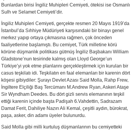
Bunlardan birisi İngiliz Muhipleri Cemiyeti, ötekisi ise Osmanlı
Sulh ve Selamet Cemiyeti’dir.
İngiliz Muhipleri Cemiyeti, gerçekte resmen 20 Mayıs 1919’da
İstanbul’da Sıhhiye Müdüriyeti karşısındaki bir binayı genel
merkez yapıp ortaya çıkmasına rağmen, çok önceden
faaliyetlerine başlamıştı. Bu cemiyet, Türk milletine körü
körüne düşmanlık politikası gütmüş İngiliz Başbakanı William
Gladstone’nun tesirinde kalmış olan Lloyd George’un
Türkiye’yi yok etme planlarını gerçekleştirmek için kurulan bir
casus teşkilatı idi. Teşkilatın en faal elemanları bir karenin dört
köşesi gibiydiler: Şurayı Devlet Azası Said Molla, Rahp Frew,
İngiltere Elçiliği Baş Tercümanı M.Andrew Ryan, Askeri Ataşe
Sir Wyndham Deedes. Bu dört gizli servis elemanının teşkil
ettiği karenin içinde başta Padişah 6.Vahdettin, Sadrazam
Damat Ferit, Dahiliye Nazırı Ali Kemal, çeşitli aydın, bürokrat,
paşa, asker, din adamı üyeler bulunurdu.
Said Molla gibi milli kurtuluş düşmanlarının bu cemiyetteki