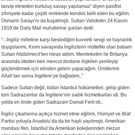
tasvip etmeden kurtuluş savaşı yapılamaz” diyen pasifist
zihniyete kadar çeşitli renklerde kendini belli eden bu eğilim,
Osmanlı Sarayı’nı da kuşatmıştı. Sultan Vahdettin 24 Kasım
1918’de Daily Mail muhabirine şunları dedi:
“-..İngiliz milletine karşı beslediğim kuvvetli sevgi ve hayranlık
duygularımı, Kırım savaşında İngilizlerin müttefiki olan babam
Sultan Abdülmecit’ten miras aldım. Memleketim ile Britanya
arasında öteden beri mevcut dostane ilişkileri yenileyip
güçlendirmek için elinden geleni yapacağım. Ümitlerimi
Allah’tan sonra İngiltere’ye bağladım..”
Sadece Sultan değil, bütün İstanbul hükümetleri, gelip giden
tüm Sadrazamlar da İngiltere’nin sadık hizmetkarları idi. Bu
yolda en önde giden Sadrazam Damat Ferit idi..
İngiliz çıkarlarına açıkça hizmet etme eğilimi, Hürriyet ve İtilaf
Partisi yoluyla Anadolu’da da bir hayli yayılmıştı. Amerikan
mandası fikri, İstanbul’da Amerikan kolejlerinden mezun