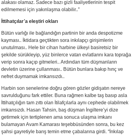
alakası olamaz. Sadece bazı gizli faaliyetlerinin tespit
edilmemesi için yakınlaşma olabilir..”
İttihatçılar’a eleştiri okları
Bütün varlığı ile bağlandığın partinin bir anda despotizme
kayması.. İktidara geçtikten sora inkılapçı girişimlerin
unutulması.. Hele bir cihan harbine ülkeyi basiretsiz bir
şekilde sürükleyip, yüz binlerce vatan evlatlarını kara toprağa
verip sonra kaçıp gitmeleri.. Ardından tüm düşmanların
devletin üzerine çullanması.. Bütün bunlara bakıp hınç ve
nefret duymamak imkansızdı..
Harbin son senelerine doğru gören gözler gidişatın nereye
savrulduğunu fark ettiler. Buna rağmen kalbe taş basıp asla
İttihatçılığın tam zıttı olan İtilafçılarla aynı cephede olabilmek
imkansızdı. Hasan Tahsin, baş düşman İngiltere’yi dize
getirmek için tertiplenen ama sonuca ulaşma imkanı
bulamayan Avam Kamarası teşebbüsünden sonra, bu kez
şahsi gayretiyle barış temin etme çabalarına girdi. “İnkılap