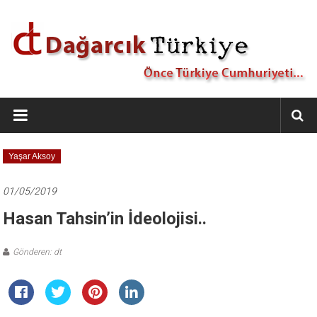
İçeriğe
geç
Dağarcık
Türkiye
Önce
Yaşar Aksoy
Türkiye
Cumhuriyeti…
01/05/2019
Hasan Tahsin’in İdeolojisi..
Gönderen: dt