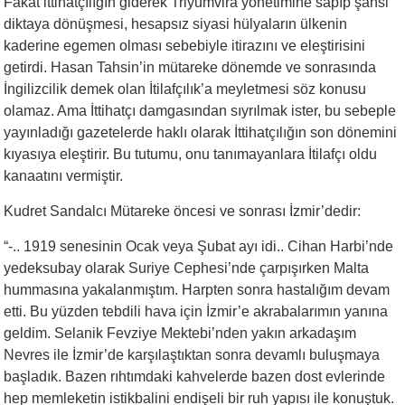
Fakat ittihatçılığın giderek Triyumvira yönetimine sapıp şahsi
diktaya dönüşmesi, hesapsız siyasi hülyaların ülkenin
kaderine egemen olması sebebiyle itirazını ve eleştirisini
getirdi. Hasan Tahsin’in mütareke dönemde ve sonrasında
İngilizcilik demek olan İtilafçılık’a meyletmesi söz konusu
olamaz. Ama İttihatçı damgasından sıyrılmak ister, bu sebeple
yayınladığı gazetelerde haklı olarak İttihatçılığın son dönemini
kıyasıya eleştirir. Bu tutumu, onu tanımayanlara İtilafçı oldu
kanaatını vermiştir.
Kudret Sandalcı Mütareke öncesi ve sonrası İzmir’dedir:
“-.. 1919 senesinin Ocak veya Şubat ayı idi.. Cihan Harbi’nde
yedeksubay olarak Suriye Cephesi’nde çarpışırken Malta
hummasına yakalanmıştım. Harpten sonra hastalığım devam
etti. Bu yüzden tebdili hava için İzmir’e akrabalarımın yanına
geldim. Selanik Fevziye Mektebi’nden yakın arkadaşım
Nevres ile İzmir’de karşılaştıktan sonra devamlı buluşmaya
başladık. Bazen rıhtımdaki kahvelerde bazen dost evlerinde
hep memleketin istikbalini endişeli bir ruh yapısı ile konuştuk.