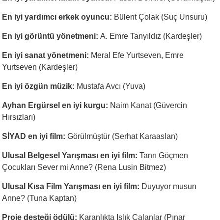
En iyi yardımcı erkek oyuncu:
Bülent Çolak (Suç Unsuru)
En iyi görüntü yönetmeni:
A. Emre Tanyıldız (Kardeşler)
En iyi sanat yönetmeni:
Meral Efe Yurtseven, Emre
Yurtseven (Kardeşler)
En iyi özgün müzik:
Mustafa Avcı (Yuva)
Ayhan Ergürsel en iyi kurgu:
Naim Kanat (Güvercin
Hırsızları)
SİYAD en iyi film:
Görülmüştür (Serhat Karaaslan)
Ulusal Belgesel Yarışması en iyi film:
Tanrı Göçmen
Çocukları Sever mi Anne? (Rena Lusin Bitmez)
Ulusal Kısa Film Yarışması en iyi film:
Duyuyor musun
Anne? (Tuna Kaptan)
Proje desteği ödülü:
Karanlıkta Islık Çalanlar (Pınar