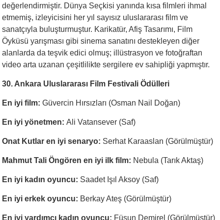
değerlendirmiştir. Dünya Seçkisi yanında kısa filmleri ihmal
etmemiş, izleyicisini her yıl sayısız uluslararası film ve
sanatçıyla buluşturmuştur. Karikatür, Afiş Tasarımı, Film
Öyküsü yarışması gibi sinema sanatını destekleyen diğer
alanlarda da teşvik edici olmuş; illüstrasyon ve fotoğraftan
video arta uzanan çeşitlilikte sergilere ev sahipliği yapmıştır.
30. Ankara Uluslararası Film Festivali Ödülleri
En iyi film:
Güvercin Hırsızları (Osman Nail Doğan)
En iyi yönetmen:
Ali Vatansever (Saf)
Onat Kutlar en iyi senaryo:
Serhat Karaaslan (Görülmüştür)
Mahmut Tali Öngören en iyi ilk film:
Nebula (Tarık Aktaş)
En iyi kadın oyuncu:
Saadet Işıl Aksoy (Saf)
En iyi erkek oyuncu:
Berkay Ateş (Görülmüştür)
En iyi yardımcı kadın oyuncu:
Füsun Demirel (Görülmüştür)