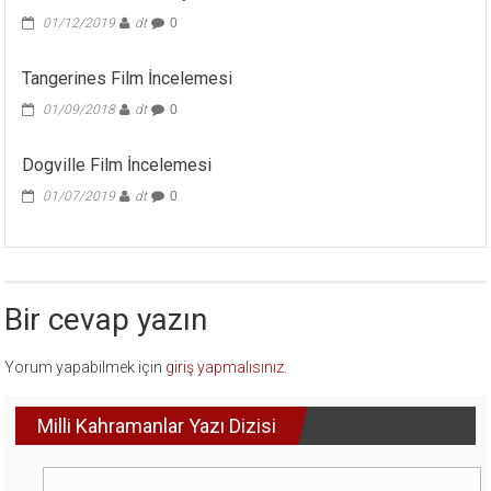
01/12/2019
dt
0
Tangerines Film İncelemesi
01/09/2018
dt
0
Dogville Film İncelemesi
01/07/2019
dt
0
Bir cevap yazın
Yorum yapabilmek için
giriş yapmalısınız
.
Milli Kahramanlar Yazı Dizisi