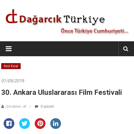
İçeriğe
geç
Dağarcık
Türkiye
Önce
Anıl Kıral
Türkiye
Cumhuriyeti…
01/05/2019
30. Ankara Uluslararası Film Festivali
Gönderen: dt
0 yorum