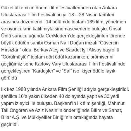
Güzel ülkemizin önemli film festivallerinden olan Ankara
Uluslararası Film Festivali bu yıl 18 – 28 Nisan tarihleri
arasında düzenlendi. 14 bölümde toplam 135 film, yönetmen
ve oyuncuların katılımıyla sinemaseverlerle buluştu. Ünsal
Ünlü sunuculuğunda CerModern’de gerçekleştirilen törende
büyük ödülün sahibi Osman Nail Doğan imzalı “Güvercin
Hırsızları” oldu. Berkay Ateş ve Saadet Işıl Aksoy başrollü
“Görülmüştür” toplam dört ödül kazanırken, prömiyerini
geçtiğimiz sene Karlovy Vary Uluslararası Film Festivali’nde
gerçekleştiren “Kardeşler” ve “Saf” ise ikişer ödüle layık
görüldü
ilk kez 1988 yılında Ankara Film Şenliği adıyla gerçekleştirildi.
şenlikte 10’a yakın ülkeden 40 dolayında yapıt ve 30 yerli
yapım izleyici ile buluştu. Başkent’in ilk film şenliği, Mahmut
Tali Öngören ve Aziz Nesin’in önderliğinde Bilim ve Sanat,
Bilar A.Ş. ve Mülkiyeliler Birliği’nin ortaklığında hayata
geçirildi.