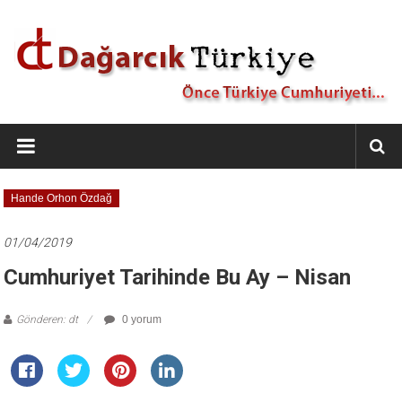
İçeriğe
geç
Dağarcık
Türkiye
Önce
Hande Orhon Özdağ
Türkiye
Cumhuriyeti…
01/04/2019
Cumhuriyet Tarihinde Bu Ay – Nisan
Gönderen: dt
0 yorum