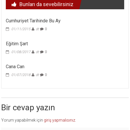
Bunları da sevebilirsiniz
Cumhuriyet Tarihinde Bu Ay
01/11/2015
dt
0
Eğitim Şart
01/08/2017
dt
0
Cana Can
01/07/2018
dt
0
Bir cevap yazın
Yorum yapabilmek için
giriş yapmalısınız
.