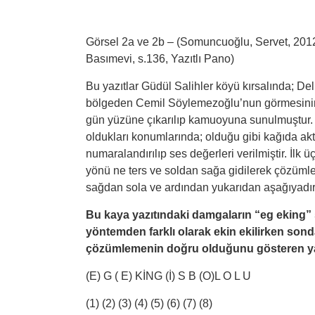
Görsel 2a ve 2b – (Somuncuoğlu, Servet, 2012
Basımevi, s.136, Yazıtlı Pano)
Bu yazıtlar Güdül Salihler köyü kırsalında; De
bölgeden Cemil Söylemezoğlu’nun görmesinin
gün yüzüne çıkarılıp kamuoyuna sunulmuştur. 
oldukları konumlarında; olduğu gibi kağıda ak
numaralandırılıp ses değerleri verilmiştir. İl
yönü ne ters ve soldan sağa gidilerek çözümle
sağdan sola ve ardından yukarıdan aşağıyadır
Bu kaya yazıtındaki damgaların “eg eking
yöntemden farklı olarak ekin ekilirken son
çözümlemenin doğru olduğunu gösteren ya 
(E) G ( E) KİNG (İ) S B (O)L O L U
(1) (2) (3) (4) (5) (6) (7) (8)