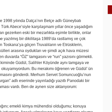
ğe 1998 yılında Datça’nın Betçe adlı Güneybatı
k Türk Abece’siyle karşılaşmam yıllar önce yaşadığım
rı gezerken eski bir mezarlıkta eşimle birlikte, onlar
ime yazılmış bir dikilitaşa 1989’da rastlamış ve çok
 Toskana’ya göçen Truvalıların ve Etrüsklerin,
külleri arasına oydukları ve şimdi açık hava müzesi
ren duvarda “ÖZ” tamgasını ve “run” yazısını görmekti.
 Ekiminde Güdül, Salihler Köyünde aynı tamgaya ve
 ki okuyamıyordum. Bu merakımı öğrenen ve Güdül’ ün
lışmasını gönderdi. Merhum Servet Somuncuoğlu’nun
rgan” adlı eserinde yayınladığı yazıtlı Panodaki bir
aması vardı. Ben de aynen size aktarıyorum:
dığını; emekli kimya mühendisi olduğumu; konuya