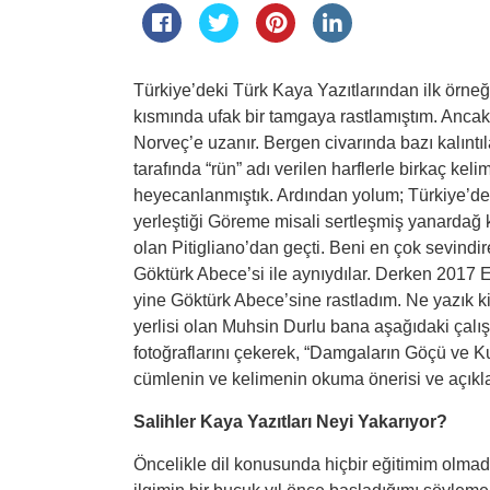
Türkiye’deki Türk Kaya Yazıtlarından ilk örne
kısmında ufak bir tamgaya rastlamıştım. Anca
Norveç’e uzanır. Bergen civarında bazı kalıntıla
tarafında “rün” adı verilen harflerle birkaç kel
heyecanlanmıştık. Ardından yolum; Türkiye’den
yerleştiği Göreme misali sertleşmiş yanardağ 
olan Pitigliano’dan geçti. Beni en çok sevindi
Göktürk Abece’si ile aynıydılar. Derken 2017
yine Göktürk Abece’sine rastladım. Ne yazık
yerlisi olan Muhsin Durlu bana aşağıdaki ça
fotoğraflarını çekerek, “Damgaların Göçü ve Ku
cümlenin ve kelimenin okuma önerisi ve açıkl
Salihler Kaya Yazıtları Neyi Yakarıyor?
Öncelikle dil konusunda hiçbir eğitimim olma