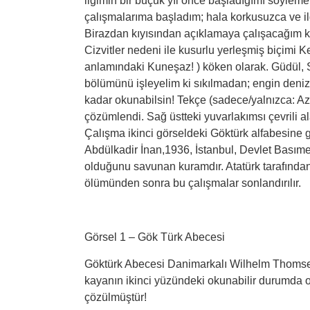
ilgimin bir buçuk yıl önce başladığımı söyleme
çalışmalarıma başladım; hala korkusuzca ve il
Birazdan kıyısından açıklamaya çalışacağım ka
Cizvitler nedeni ile kusurlu yerleşmiş biçimi
anlamındaki Kuneşaz! ) köken olarak. Güdül, S
bölümünü işleyelim ki sıkılmadan; engin deniz
kadar okunabilsin! Tekçe (sadece/yalnızca: Az
çözümlendi. Sağ üstteki yuvarlakımsı çevrili a
Çalışma ikinci görseldeki Göktürk alfabesine gör
Abdülkadir İnan,1936, İstanbul, Devlet Basımevi
olduğunu savunan kuramdır. Atatürk tarafından 
ölümünden sonra bu çalışmalar sonlandırılır.
Görsel 1 – Gök Türk Abecesi
Göktürk Abecesi Danimarkalı Wilhelm Thomsen t
kayanın ikinci yüzündeki okunabilir durumda o
çözülmüştür!