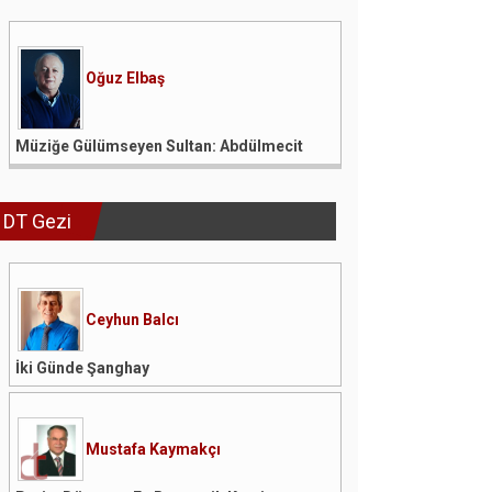
Oğuz Elbaş
Müziğe Gülümseyen Sultan: Abdülmecit
DT Gezi
Ceyhun Balcı
İki Günde Şanghay
Mustafa Kaymakçı