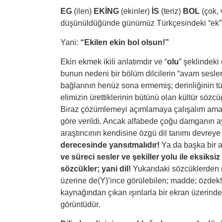
EG
(ilen)
EKİNG
(ekinler)
İS
(teriz)
BOL
(çok, 
düşünüldüğünde günümüz Türkçesindeki “ek” y
Yani:
“Ekilen ekin bol olsun!”
Ekin ekmek ikili anlatımdır ve “
olu
” şeklindeki
bunun nedeni bir bölüm dilcilerin “avam sesleri 
bağlarının henüz sona ermemiş; derinliğinin tü
elimizin ürettiklerinin bütünü olan kültür sözc
Biraz çözümlemeyi açımlamaya çalışalım amat
göre verildi. Ancak alfabede çoğu damganın ay
araştırıcının kendisine özgü dil tanımı devreye
derecesinde yansıtmalıdır!
Ya da başka bir a
ve süreci sesler ve şekiller yolu ile eksiksi
sözcükler; yani dil!
Yukarıdaki sözcüklerden n
üzerine de(Y)’ince görülebilen; madde; özdek! “ 
kaynağından çıkan ışınlarla bir ekran üzerind
görüntüdür.