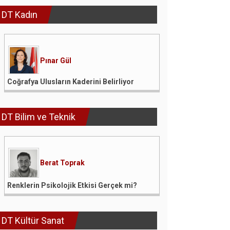
DT Kadın
Pınar Gül
Coğrafya Ulusların Kaderini Belirliyor
DT Bilim ve Teknik
Berat Toprak
Renklerin Psikolojik Etkisi Gerçek mi?
DT Kültür Sanat