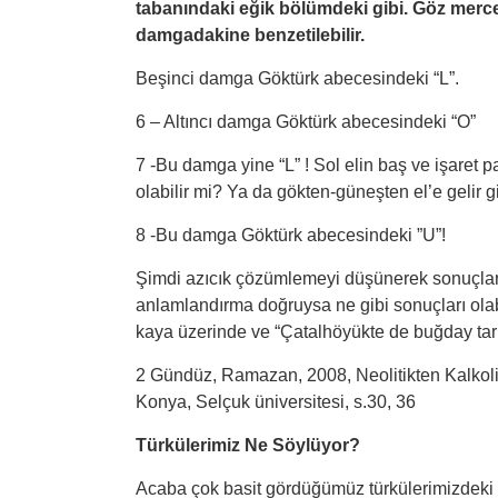
tabanındaki eğik bölümdeki gibi. Göz merc
damgadakine benzetilebilir.
Beşinci damga Göktürk abecesindeki “L”.
6 – Altıncı damga Göktürk abecesindeki “O”
7 -Bu damga yine “L” ! Sol elin baş ve işaret p
olabilir mi? Ya da gökten-güneşten el’e gelir gi
8 -Bu damga Göktürk abecesindeki ”U”!
Şimdi azıcık çözümlemeyi düşünerek sonuçlar
anlamlandırma doğruysa ne gibi sonuçları olabi
kaya üzerinde ve “Çatalhöyükte de buğday tar
2 Gündüz, Ramazan, 2008, Neolitikten Kalkoli
Konya, Selçuk üniversitesi, s.30, 36
Türkülerimiz Ne Söylüyor?
Acaba çok basit gördüğümüz türkülerimizdeki an