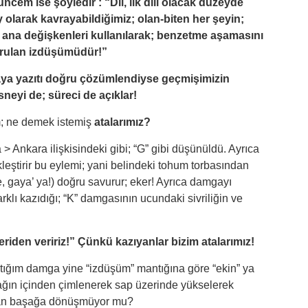
em ise şöyledir : “Dil, ilk dili olacak düzeyde
 olarak kavrayabildiğimiz; olan-biten her şeyin;
 ana değişkenleri kullanılarak; benzetme aşamasını
turulan izdüşümüdür!”
kaya yazıtı doğru çözümlendiyse geçmişimizin
sneyi de; süreci de açıklar!
ım; ne demek istemiş
atalarımız?
> Ankara ilişkisindeki gibi; “G” gibi düşünüldü. Ayrıca
kleştirir bu eylemi; yani belindeki tohum torbasından
e, gaya’ ya!) doğru savurur; eker! Ayrıca damgayı
lı kazıdığı; “K” damgasının ucundaki sivriliğin ve
riden veririz!” Çünkü kazıyanlar bizim atalarımız!
tığım damga yine “izdüşüm” mantığına göre “ekin” ya
ağın içinden çimlenerek sap üzerinde yükselerek
uşan başağa dönüşmüyor mu?