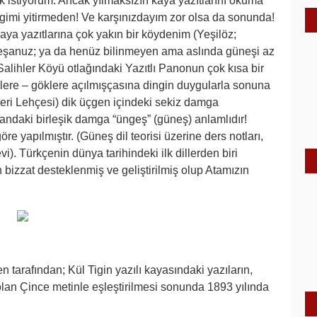
k istiyorum. Ancak yılmaksızın kaya yazıtlarını okuma
gimi yitirmeden! Ve karşınızdayım zor olsa da sonunda!
ya yazıtlarına çok yakın bir köydenim (Yeşilöz;
 Keşanuz; ya da henüz bilinmeyen ama aslında güneşi az
alihler Köyü otlağındaki Yazıtlı Panonun çok kısa bir
lere – göklere açılmışçasına dingin duygularla sonuna
eri Lehçesi) dik üçgen içindeki sekiz damga
landaki birleşik damga “üngeş” (güneş) anlamlıdır!
e yapılmıştır. (Güneş dil teorisi üzerine ders notları,
). Türkçenin dünya tarihindeki ilk dillerden biri
bizzat desteklenmiş ve geliştirilmiş olup Atamızın
arafından; Kül Tigin yazılı kayasındaki yazıların,
lan Çince metinle eşleştirilmesi sonunda 1893 yılında