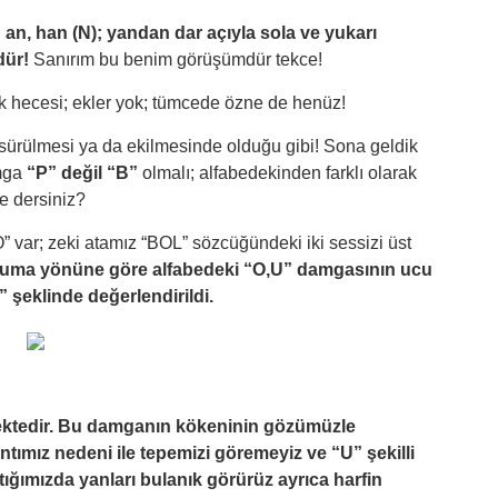
an, han (N); yandan dar açıyla sola ve yukarı
dür!
Sanırım bu benim görüşümdür tekce!
hecesi; ekler yok; tümcede özne de henüz!
la sürülmesi ya da ekilmesinde olduğu gibi! Sona geldik
mga
“P” değil “B”
olmalı; alfabedekinden farklı olarak
Ne dersiniz?
O” var; zeki atamız “BOL” sözcüğündeki iki sessizi üst
uma yönüne göre alfabedeki “O,U” damgasının ucu
 şeklinde değerlendirildi.
ektedir. Bu damganın kökeninin gözümüzle
tımız nedeni ile tepemizi göremeyiz ve “U” şekilli
ığımızda yanları bulanık görürüz ayrıca harfin