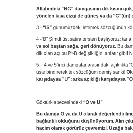
Alfabedeki “NG” damgasının dik kısmı gök; 
yönelen kısa çizgi de güneş ya da “G”(ün) 
3 –
“İS”
günümüzdeki istemek sözcüğünün kök 
4 -“B” Şimdi üst satıra tersten başlıyoruz; tar
ve
sol baştan sağa, geri dönüyoruz.
Bu da
dik olan açı bu P>B değişikliğini anlatır gibi! 
5 – 4 ve 5’inci damgalar arasındaki açıklıkta “
üste bindirerek tek sözcüğüm demiş sanki!
Ok
karşıdaysa “U”; arka açıklığı karşıdaysa “O”
Göktürk abecesindeki
“O ve U”
Bu damga O ya da U olarak değerlendirilm
bağlantılı olduğunu düşünüyorum. Alın çıkın
hacim olarak görürüz çevremizi. Uzağa bakt