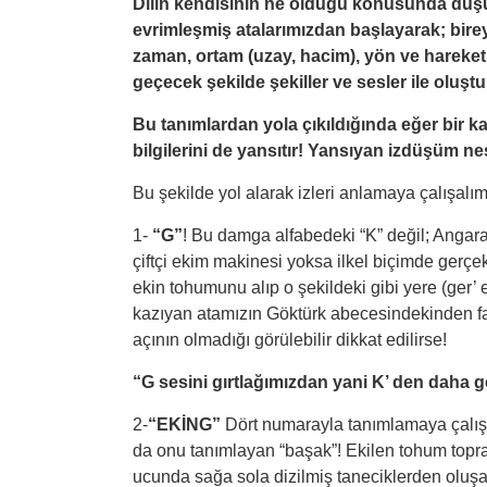
Dilin kendisinin ne olduğu konusunda düşünc
evrimleşmiş atalarımızdan başlayarak; birey
zaman, ortam (uzay, hacim), yön ve hareket
geçecek şekilde şekiller ve sesler ile oluş
Bu tanımlardan yola çıkıldığında eğer bir 
bilgilerini de yansıtır! Yansıyan izdüşüm ne
Bu şekilde yol alarak izleri anlamaya çalışal
1-
“G”
! Bu damga alfabedeki “K” değil; Angara 
çiftçi ekim makinesi yoksa ilkel biçimde gerçe
ekin tohumunu alıp o şekildeki gibi yere (ger’ 
kazıyan atamızın Göktürk abecesindekinden fark
açının olmadığı görülebilir dikkat edilirse!
“G sesini gırtlağımızdan yani K’ den daha ge
2-
“EKİNG”
Dört numarayla tanımlamaya çalış
da onu tanımlayan “başak”! Ekilen tohum topr
ucunda sağa sola dizilmiş taneciklerden ol