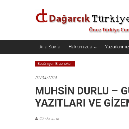
İçeriğe
Dağarcık
geç
Türkiye
Önce
Türkiye
Cumhuriyeti…
Ana Sayfa
Hakkımızda
Yazarlarımı
Begümşen Ergenekon
01/04/2018
MUHSİN DURLU – G
YAZITLARI VE GİZE
Gönderen: dt