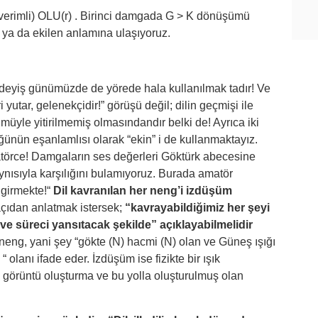
verimli) OLU(r) . Birinci damgada G > K dönüşümü
a da ekilen anlamına ulaşıyoruz.
 deyiş günümüzde de yörede hala kullanılmak tadır! Ve
yutar, gelenekçidir!” görüşü değil; dilin geçmişi ile
müyle yitirilmemiş olmasındandır belki de! Ayrıca iki
üğünün eşanlamlısı olarak “ekin” i de kullanmaktayız.
örce! Damgaların ses değerleri Göktürk abecesine
nısıyla karşılığını bulamıyoruz. Burada amatör
 girmekte!“
Dil kavranılan her neng’i izdüşüm
çıdan anlatmak istersek;
“kavrayabildiğimiz her şeyi
z ve süreci yansıtacak şekilde” açıklayabilmelidir
eng, yani şey “gökte (N) hacmi (N) olan ve Güneş ışığı
olanı ifade eder. İzdüşüm ise fizikte bir ışık
e görüntü oluşturma ve bu yolla oluşturulmuş olan