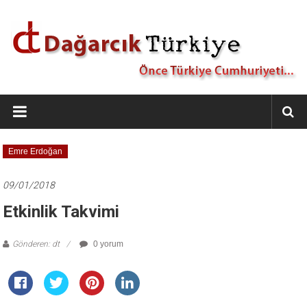
İçeriğe
geç
Dağarcık
Türkiye
Önce
Emre Erdoğan
Türkiye
Cumhuriyeti…
09/01/2018
Etkinlik Takvimi
Gönderen: dt
0 yorum