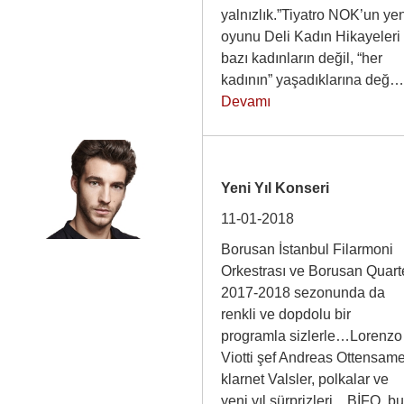
yalnızlık.”Tiyatro NOK’un ye
oyunu Deli Kadın Hikayeleri
bazı kadınların değil, “her
kadının” yaşadıklarına de
Devamı
Yeni Yıl Konseri
11-01-2018
Borusan İstanbul Filarmoni
Orkestrası ve Borusan Quart
2017-2018 sezonunda da
renkli ve dopdolu bir
programla sizlerle…Lorenzo
Viotti şef Andreas Ottensam
klarnet Valsler, polkalar ve
yeni yıl sürprizleri…BİFO, b