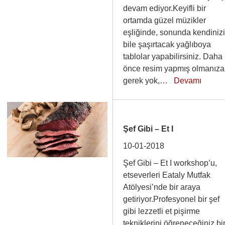
devam ediyor.Keyifli bir
ortamda güzel müzikler
eşliğinde, sonunda kendiniz
bile şaşırtacak yağlıboya
tablolar yapabilirsiniz. Daha
önce resim yapmış olmanıza
gerek yok,…
Devamı
Şef Gibi – Et I
10-01-2018
Şef Gibi – Et I workshop’u,
etseverleri Eataly Mutfak
Atölyesi’nde bir araya
getiriyor.Profesyonel bir şef
gibi lezzetli et pişirme
tekniklerini öğreneceğiniz bi