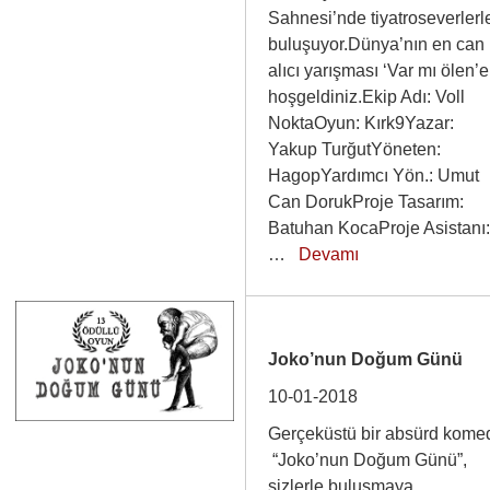
Sahnesi’nde tiyatroseverlerl
buluşuyor.Dünya’nın en can
alıcı yarışması ‘Var mı ölen’e
hoşgeldiniz.Ekip Adı: Voll
NoktaOyun: Kırk9Yazar:
Yakup TurğutYöneten:
HagopYardımcı Yön.: Umut
Can DorukProje Tasarım:
Batuhan KocaProje Asistanı
…
Devamı
Joko’nun Doğum Günü
10-01-2018
Gerçeküstü bir absürd kome
“Joko’nun Doğum Günü”,
sizlerle buluşmaya