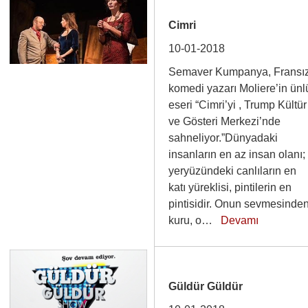
Cimri
10-01-2018
Semaver Kumpanya, Fransı
komedi yazarı Moliere’in ünl
eseri “Cimri’yi , Trump Kültür
ve Gösteri Merkezi’nde
sahneliyor.”Dünyadaki
insanların en az insan olanı;
yeryüzündeki canlıların en
katı yüreklisi, pintilerin en
pintisidir. Onun sevmesinde
kuru, o…
Devamı
Güldür Güldür