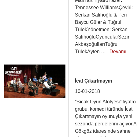
Mam’art TiyatroYazar:
Tennessee WilliamsÇeviri:
Serkan Salihoğlu & Feri
Baycu Güler & Tuğrul
TülekYönetmen: Serkan
SalihoğluOyuncularSezin
AkbaşoğullarıTuğrul
TülekAyten …
Devamı
İcat Çıkartmayın
10-01-2018
“Sıcak Oyun Atölyesi” tiyatro
grubu, komedi türünde İcat
Çıkartmayın oyunuyla yeni
sezonda perdelerini açıyor.A
Gökgöz idaresinde sahne