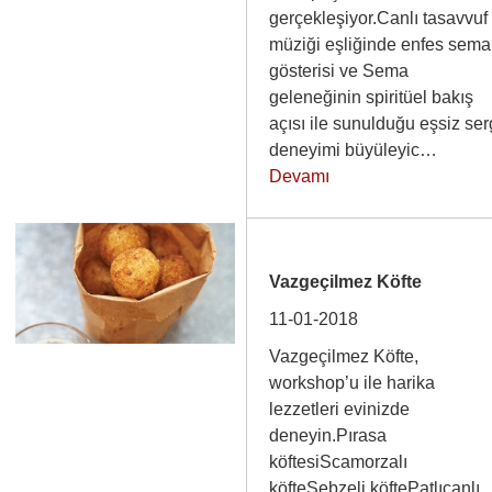
gerçekleşiyor.Canlı tasavvuf
müziği eşliğinde enfes sema
gösterisi ve Sema
geleneğinin spiritüel bakış
açısı ile sunulduğu eşsiz ser
deneyimi büyüleyic…
Devamı
Vazgeçilmez Köfte
11-01-2018
Vazgeçilmez Köfte,
workshop’u ile harika
lezzetleri evinizde
deneyin.Pırasa
köftesiScamorzalı
köfteSebzeli köftePatlıcanlı