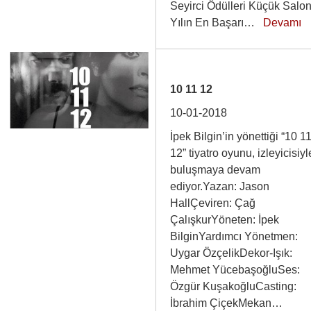
Seyirci Ödülleri Küçük Salo
Yılın En Başarı…
Devamı
10 11 12
10-01-2018
İpek Bilgin’in yönettiği “10 1
12” tiyatro oyunu, izleyicisiyl
buluşmaya devam
ediyor.Yazan: Jason
HallÇeviren: Çağ
ÇalışkurYöneten: İpek
BilginYardımcı Yönetmen:
Uygar ÖzçelikDekor-Işık:
Mehmet YücebaşoğluSes:
Özgür KuşakoğluCasting:
İbrahim ÇiçekMekan…