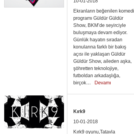
10-01-2018
Ekranların beğenilen komed
programı Güldür Güldür
Show, BKM’de seyirciyle
buluşmaya devam ediyor.
Günlük hayatın sıradan
konularına farklı bir bakış
açısı ile yaklaşan Güldür
Güldür Show, aileden aşka,
şöhretten teknolojiye,
futboldan arkadaşlığa,
birçok…
Devamı
Kırk9
10-01-2018
Kırk9 oyunu,Tatavla