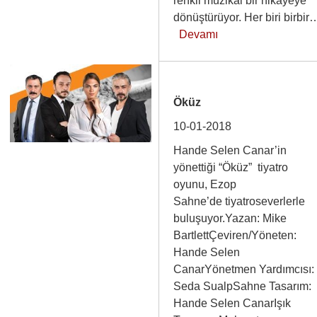
renkli müzikal bir hikayeye
dönüştürüyor. Her biri birbir
Devamı
Öküz
10-01-2018
Hande Selen Canar’in
yönettiği “Öküz” tiyatro
oyunu, Ezop
Sahne’de tiyatroseverlerle
buluşuyor.Yazan: Mike
BartlettÇeviren/Yöneten:
Hande Selen
CanarYönetmen Yardımcısı:
Seda SualpSahne Tasarım:
Hande Selen CanarIşık