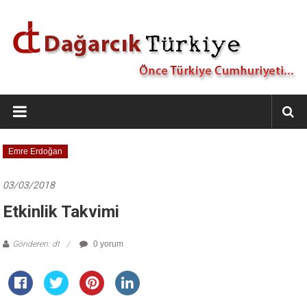
İçeriğe
geç
Dağarcık
Türkiye
Önce
Emre Erdoğan
Türkiye
Cumhuriyeti…
03/03/2018
Etkinlik Takvimi
Gönderen: dt
0 yorum