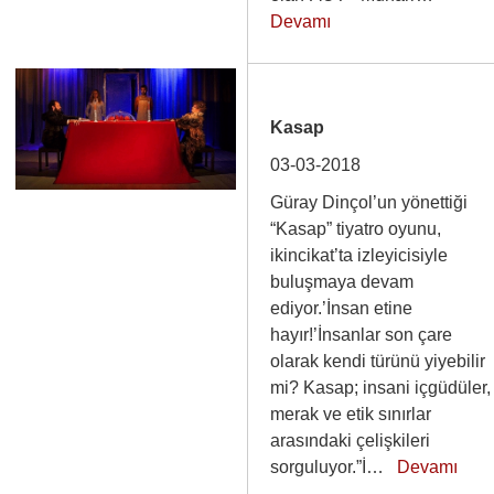
Devamı
Kasap
03-03-2018
Güray Dinçol’un yönettiği
“Kasap” tiyatro oyunu,
ikincikat’ta izleyicisiyle
buluşmaya devam
ediyor.’İnsan etine
hayır!’İnsanlar son çare
olarak kendi türünü yiyebilir
mi? Kasap; insani içgüdüler,
merak ve etik sınırlar
arasındaki çelişkileri
sorguluyor.”İ…
Devamı