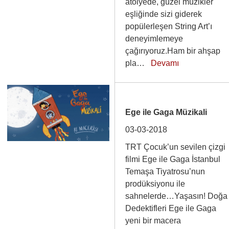
atölyede, güzel müzikler
eşliğinde sizi giderek
popülerleşen String Art’ı
deneyimlemeye
çağırıyoruz.Ham bir ahşap
pla…
Devamı
Ege ile Gaga Müzikali
03-03-2018
TRT Çocuk’un sevilen çizgi
filmi Ege ile Gaga İstanbul
Temaşa Tiyatrosu’nun
prodüksiyonu ile
sahnelerde…Yaşasın! Doğa
Dedektifleri Ege ile Gaga
yeni bir macera