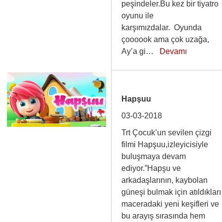
peşindeler.Bu kez bir tiyatro
oyunu ile
karşımızdalar. Oyunda
çoooook ama çok uzağa,
Ay’a gi…
Devamı
Hapşuu
03-03-2018
Trt Çocuk’un sevilen çizgi
filmi Hapşuu,izleyicisiyle
buluşmaya devam
ediyor.”Hapşu ve
arkadaşlarının, kaybolan
güneşi bulmak için atıldıkları
maceradaki yeni keşifleri ve
bu arayış sırasında hem