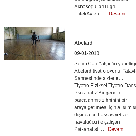
AkbaşoğullarıTuğrul
TülekAyten …
Devamı
Abelard
09-01-2018
Selim Can Yalçın’ın yönettiğ
Abelard tiyatro oyunu, Tatav
Sahnesi’nde sizlerle…
Tiyatro-Fiziksel Tiyatro-Dans
Psikanaliz”Bir gencin
parçalanmış zihninini bir
araya getirmesi için alışılmış
dışında bir hassasiyet ve
hayalgücü ile çalışan
Psikanalist …
Devamı