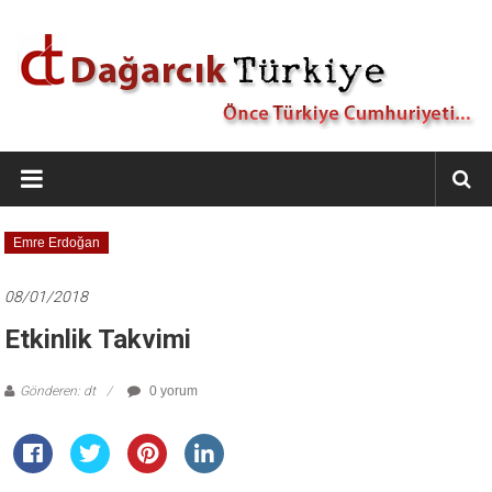
İçeriğe
geç
Dağarcık
Türkiye
Önce
Emre Erdoğan
Türkiye
Cumhuriyeti…
08/01/2018
Etkinlik Takvimi
Gönderen: dt
0 yorum