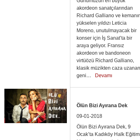
Günümüzün en büyük
akordeon sanatçılarından
Richard Galliano ve kemanı
yükselen yıldızı Leticia
Moreno, unutulmayacak bir
konser için İş Sanat’ta bir
araya geliyor. Fransız
akordeon ve bandoneon
virtüözü Richard Galliano,
klasik müzikten caza uzana
geni…
Devamı
Ölün Bizi Ayırana Dek
09-01-2018
Ölün Bizi Ayırana Dek, 9
Ocak’ta Kadıköy Halk Eğitim