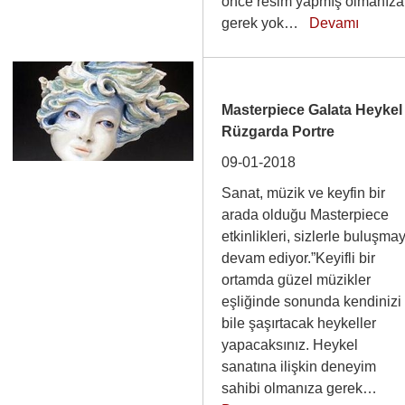
önce resim yapmış olmanıza
gerek yok…
Devamı
Masterpiece Galata Heykel 
Rüzgarda Portre
09-01-2018
Sanat, müzik ve keyfin bir
arada olduğu Masterpiece
etkinlikleri, sizlerle buluşma
devam ediyor.”Keyifli bir
ortamda güzel müzikler
eşliğinde sonunda kendinizi
bile şaşırtacak heykeller
yapacaksınız. Heykel
sanatına ilişkin deneyim
sahibi olmanıza gerek…