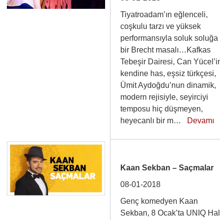
Tiyatroadam’ın eğlenceli,
coşkulu tarzı ve yüksek
performansıyla soluk soluğa
bir Brecht masalı…Kafkas
Tebeşir Dairesi, Can Yücel’i
kendine has, eşsiz türkçesi,
Ümit Aydoğdu’nun dinamik,
modern rejisiyle, seyirciyi
temposu hiç düşmeyen,
heyecanlı bir m…
Devamı
Kaan Sekban – Saçmalar
08-01-2018
Genç komedyen Kaan
Sekban, 8 Ocak’ta UNIQ Hal