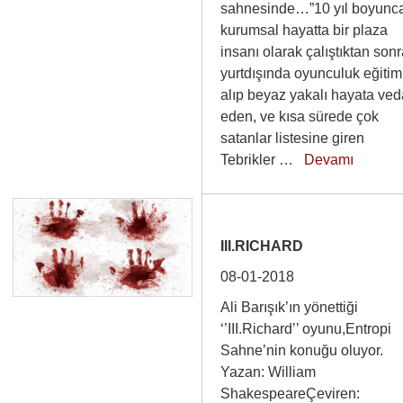
sahnesinde…”10 yıl boyunc
kurumsal hayatta bir plaza
insanı olarak çalıştıktan son
yurtdışında oyunculuk eğitim
alıp beyaz yakalı hayata ve
eden, ve kısa sürede çok
satanlar listesine giren
Tebrikler …
Devamı
III.RICHARD
08-01-2018
Ali Barışık’ın yönettiği
‘’III.Richard’’ oyunu,Entropi
Sahne’nin konuğu oluyor.
Yazan: William
ShakespeareÇeviren: