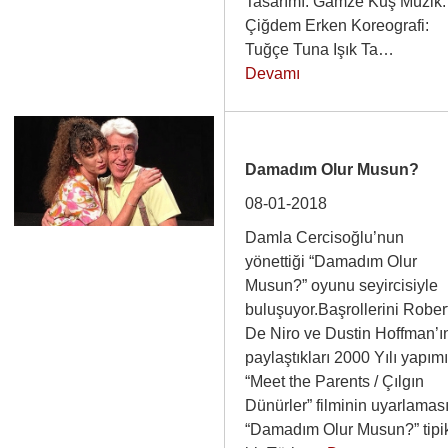
Tasarımı: Gamze Kuş Müzik:
Çiğdem Erken Koreografi:
Tuğçe Tuna Işık Ta…
Devamı
Damadım Olur Musun?
08-01-2018
Damla Cercisoğlu’nun
yönettiği “Damadım Olur
Musun?” oyunu seyircisiyle
buluşuyor.Başrollerini Rober
De Niro ve Dustin Hoffman’ı
paylaştıkları 2000 Yılı yapım
“Meet the Parents / Çılgın
Dünürler” filminin uyarlamas
“Damadım Olur Musun?” tipi