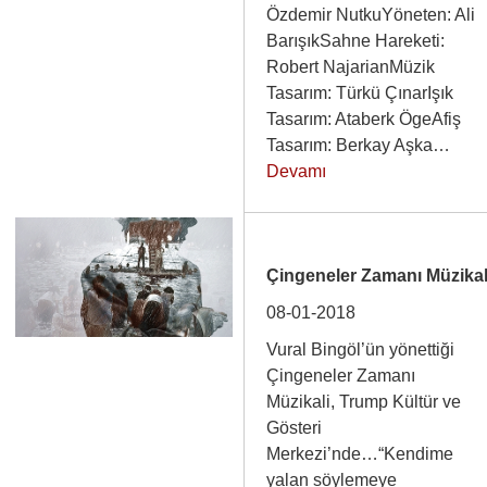
Özdemir NutkuYöneten: Ali
BarışıkSahne Hareketi:
Robert NajarianMüzik
Tasarım: Türkü ÇınarIşık
Tasarım: Ataberk ÖgeAfiş
Tasarım: Berkay Aşka…
Devamı
Çingeneler Zamanı Müzikal
08-01-2018
Vural Bingöl’ün yönettiği
Çingeneler Zamanı
Müzikali, Trump Kültür ve
Gösteri
Merkezi’nde…“Kendime
yalan söylemeye