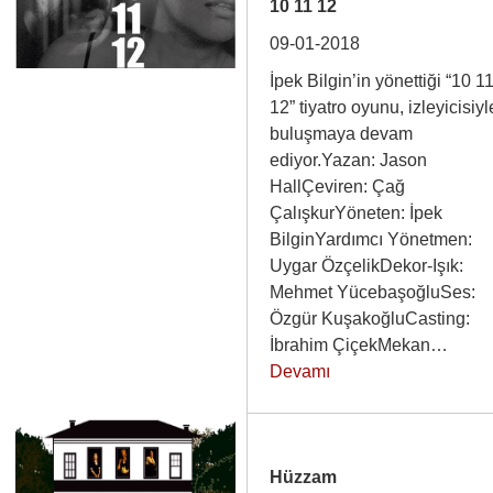
10 11 12
09-01-2018
İpek Bilgin’in yönettiği “10 1
12” tiyatro oyunu, izleyicisiyl
buluşmaya devam
ediyor.Yazan: Jason
HallÇeviren: Çağ
ÇalışkurYöneten: İpek
BilginYardımcı Yönetmen:
Uygar ÖzçelikDekor-Işık:
Mehmet YücebaşoğluSes:
Özgür KuşakoğluCasting:
İbrahim ÇiçekMekan…
Devamı
Hüzzam