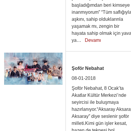
başladığımdan beri kimseye
inanmıyorum” “Tüm saflığıyl
aşkını, sahip olduklarınla
yaşamak mı, zengin bir
hayata sahip olmak için yav
ya…
Devamı
Şoför Nebahat
08-01-2018
Şoför Nebahat, 8 Ocak’ta
Akatlar Kültür Merkezi’nde
seyircisi ile buluşmaya
hazırlanıyor.“Aksaray Aksar
Aksaray” diye seslenir şoför
milleti.Kimi gün işler kesat,
bazen de teknesi bol