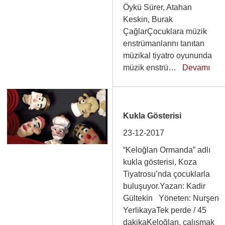
Öykü Sürer, Atahan
Keskin, Burak
ÇağlarÇocuklara müzik
enstrümanlarını tanıtan
müzikal tiyatro oyununda
müzik enstrü…
Devamı
Kukla Gösterisi
23-12-2017
“Keloğlan Ormanda” adlı
kukla gösterisi, Koza
Tiyatrosu’nda çocuklarla
buluşuyor.Yazan: Kadir
Gültekin Yöneten: Nurşen
YerlikayaTek perde / 45
dakikaKeloğlan, çalışmak