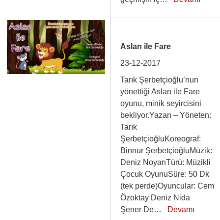
Aslan ile Fare
23-12-2017
Tarık Şerbetçioğlu’nun
yönettiği Aslan ile Fare
oyunu, minik seyircisini
bekliyor.Yazan – Yöneten:
Tarık
ŞerbetçioğluKoreograf:
Binnur ŞerbetçioğluMüzik:
Deniz NoyanTürü: Müzikli
Çocuk OyunuSüre: 50 Dk
(tek perde)Oyuncular: Cem
Özoktay Deniz Nida
Şener De…
Devamı