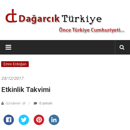
İçeriğe
geç
Dağarcık
Türkiye
Önce
Emre Erdoğan
Türkiye
Cumhuriyeti…
23/12/2017
Etkinlik Takvimi
Gönderen: dt
0 yorum