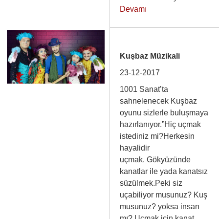
Devamı
Kuşbaz Müzikali
23-12-2017
1001 Sanat’ta
sahnelenecek Kuşbaz
oyunu sizlerle buluşmaya
hazırlanıyor.”Hiç uçmak
istediniz mi?Herkesin
hayalidir
uçmak. Gökyüzünde
kanatlar ile yada kanatsız
süzülmek.Peki siz
uçabiliyor musunuz? Kuş
musunuz? yoksa insan
mı? Uçmak için kanat