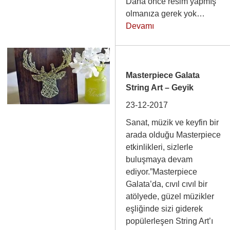
Daha önce resim yapmış
olmanıza gerek yok…
Devamı
Masterpiece Galata
String Art – Geyik
23-12-2017
Sanat, müzik ve keyfin bir
arada olduğu Masterpiece
etkinlikleri, sizlerle
buluşmaya devam
ediyor.”Masterpiece
Galata’da, cıvıl cıvıl bir
atölyede, güzel müzikler
eşliğinde sizi giderek
popülerleşen String Art’ı