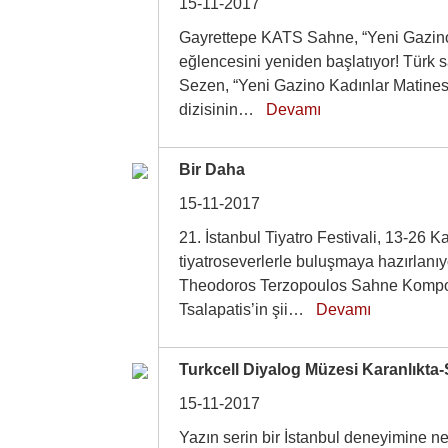
15-11-2017
Gayrettepe KATS Sahne, “Yeni Gazino 
eğlencesini yeniden başlatıyor! Türk 
Sezen, “Yeni Gazino Kadınlar Matines
dizisinin…
Devamı
Bir Daha
15-11-2017
21. İstanbul Tiyatro Festivali, 13-26 K
tiyatroseverlerle buluşmaya hazırlanı
Theodoros Terzopoulos Sahne Kompo
Tsalapatis’in şii…
Devamı
Turkcell Diyalog Müzesi Karanlıkta-
15-11-2017
Yazın serin bir İstanbul deneyimine n