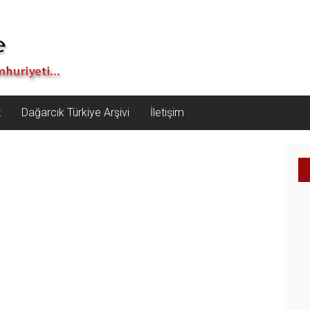
z
Dağarcık Türkiye Arşivi
İletişim