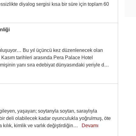
sizlikte diyalog sergisi kısa bir süre için toplam 60
nliği
 buluşuyor… Bu yıl üçüncü kez düzenlenecek olan
8 Kasım tarihleri arasında Pera Palace Hotel
mişinin yanı sıra edebiyat dünyasındaki yeriyle d…
leyen, yaşayan; soytarıyla soytarı, saraylıyla
uz bir deli olabilecek kadar oyunculukla yoğrulmuş, öte
kılık, kimlik ve varlık değiştirdiğin…
Devamı