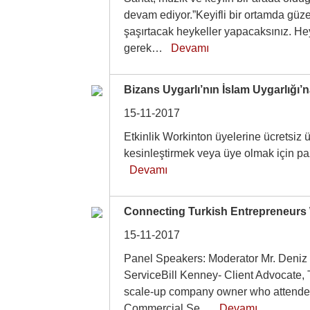
devam ediyor.”Keyifli bir ortamda güze
şaşırtacak heykeller yapacaksınız. He
gerek…
Devamı
Bizans Uygarlı’nın İslam Uygarlığı’n
15-11-2017
Etkinlik Workinton üyelerine ücretsiz 
kesinleştirmek veya üye olmak için p
Devamı
Connecting Turkish Entrepreneurs 
15-11-2017
Panel Speakers: Moderator Mr. Deniz
ServiceBill Kenney- Client Advocate, T
scale-up company owner who attende
Commercial Se…
Devamı