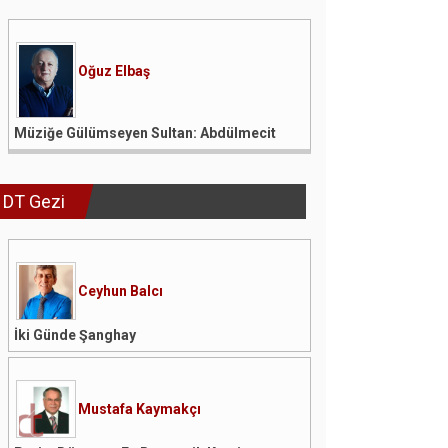
Oğuz Elbaş
Müziğe Gülümseyen Sultan: Abdülmecit
DT Gezi
Ceyhun Balcı
İki Günde Şanghay
Mustafa Kaymakçı