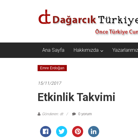
İçeriğe
Dağarcık
geç
Türkiye
Önce
Türkiye
Cumhuriyeti…
Ana Sayfa
Hakkımızda
Yazarlarımı
Emre Erdoğan
15/11/2017
Etkinlik Takvimi
Gönderen: dt
0 yorum