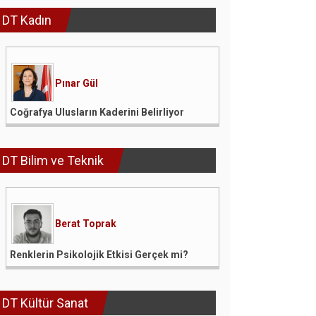
DT Kadın
Pınar Gül
Coğrafya Ulusların Kaderini Belirliyor
DT Bilim ve Teknik
Berat Toprak
Renklerin Psikolojik Etkisi Gerçek mi?
DT Kültür Sanat