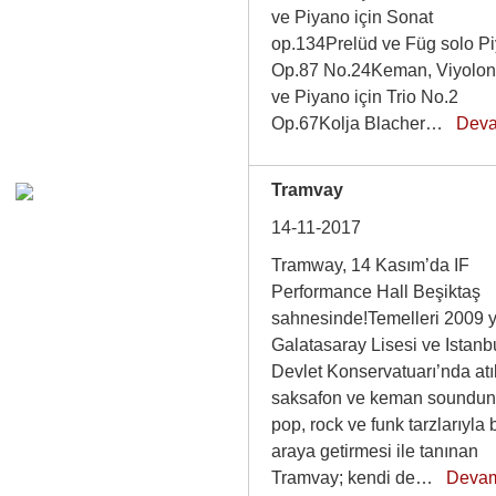
ve Piyano için Sonat
op.134Prelüd ve Füg solo P
Op.87 No.24Keman, Viyolon
ve Piyano için Trio No.2
Op.67Kolja Blacher…
Dev
Tramvay
14-11-2017
Tramway, 14 Kasım’da IF
Performance Hall Beşiktaş
sahnesinde!Temelleri 2009 y
Galatasaray Lisesi ve Istanb
Devlet Konservatuarı’nda atı
saksafon ve keman soundun
pop, rock ve funk tarzlarıyla b
araya getirmesi ile tanınan
Tramvay; kendi de…
Deva