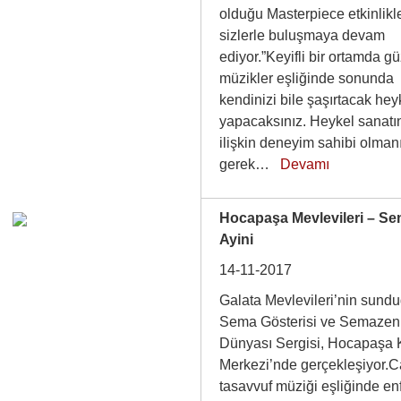
olduğu Masterpiece etkinlikle
sizlerle buluşmaya devam
ediyor.”Keyifli bir ortamda g
müzikler eşliğinde sonunda
kendinizi bile şaşırtacak hey
yapacaksınız. Heykel sanatı
ilişkin deneyim sahibi olman
gerek…
Devamı
Hocapaşa Mevlevileri – S
Ayini
14-11-2017
Galata Mevlevileri’nin sund
Sema Gösterisi ve Semazen
Dünyası Sergisi, Hocapaşa K
Merkezi’nde gerçekleşiyor.C
tasavvuf müziği eşliğinde en