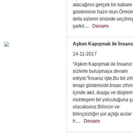
atacağınız gerçek bir kabare
gösterisine hazır olun.Ömrün
defa sizlerin önünde seçilmi
şarkıl…
Devamı
Aşkım Kapışmak ile İnsanız
14-11-2017
“Aşkım Kapışmak ile İnsanız 
sizlerle buluşmaya devam
ediyor.”İnsanız işte.Bu bir zi
terapi gösterisidir.İnsan zihn
içinde akıl, duygu ve düşleri
muhteşem bir yolculuğuna şa
olacaksınız.Bilincin ve
bilinçsizliğin yol açtığı acılar
h…
Devamı