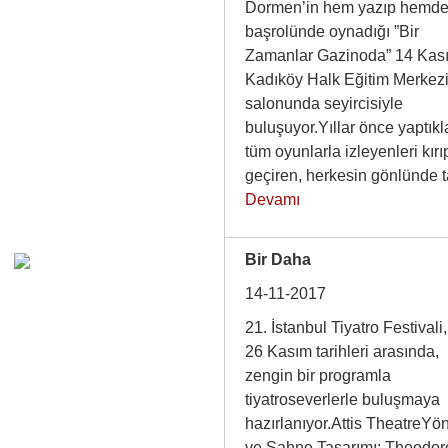
Dormen’in hem yazıp hemd
başrolünde oynadığı ”Bir
Zamanlar Gazinoda” 14 Kas
Kadıköy Halk Eğitim Merkez
salonunda seyircisiyle
buluşuyor.Yıllar önce yaptıkl
tüm oyunlarla izleyenleri kırı
geçiren, herkesin gönlünd
Devamı
Bir Daha
14-11-2017
21. İstanbul Tiyatro Festivali
26 Kasım tarihleri arasında,
zengin bir programla
tiyatroseverlerle buluşmaya
hazırlanıyor.Attis TheatreYö
ve Sahne Tasarımı: Theodor