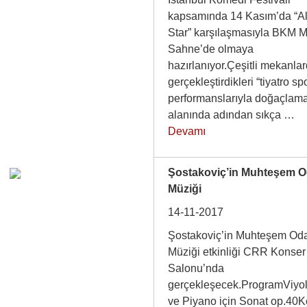
kapsamında 14 Kasım’da “Al
Star” karşılaşmasıyla BKM M
Sahne’de olmaya
hazırlanıyor.Çeşitli mekanla
gerçekleştirdikleri “tiyatro sp
performanslarıyla doğaçlam
alanında adından sıkça …
Devamı
Şostakoviç’in Muhteşem 
Müziği
14-11-2017
Şostakoviç’in Muhteşem Od
Müziği etkinliği CRR Konser
Salonu’nda
gerçekleşecek.ProgramViyo
ve Piyano için Sonat op.40