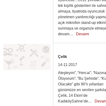
tek kişilik gösterileri ile sahn
almaya, tiyatroda oyunculuk
yönetmen yardımcılığı yapm
açık mikrofon stand-up etkinli
sunmaya ve organize etmey
devam…
Devamı
Çelik
14-11-2017
Ateşteyim”, “Hercai”, “Nazın
Ölüyorum”, “Bu Şehirde”, “Kı
Olacaktı” gibi 90’lı yıllardan
günümüze en sevilen şarkıla
Çelik, 14 Ekim’de
KadıköySahne’de…
Devam