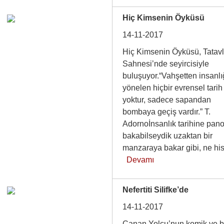
Hiç Kimsenin Öyküsü
14-11-2017
Hiç Kimsenin Öyküsü, Tatav
Sahnesi’nde seyircisiyle
buluşuyor.“Vahşetten insanl
yönelen hiçbir evrensel tarih
yoktur, sadece sapandan
bombaya geçiş vardır.” T.
Adornoİnsanlık tarihine pan
bakabilseydik uzaktan bir
manzaraya bakar gibi, ne h
Devamı
Nefertiti Silifke’de
14-11-2017
Canan Yolcu’nun komik ve bi