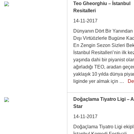
Teo Gheorghiu – İstanbul
Resitalleri
14-11-2017
Dünyanın Dört Bir Yanından 
Dışı Virtüözlerle Bugüne Ka
En Zengin Sezon Sizleri Bek
İstanbul Resitalleri’nin ilk k
yaşında dahi bir piyanist ola
ağırladığı TEO, aradan geçe
yaklaşık 10 yılda dünya piyan
liginde yer almak için …
De
Doğaçlama Tiyatro Ligi – A
Star
14-11-2017
Doğaçlama Tiyatro Ligi ekipl
İstanbul Komedi Festivali