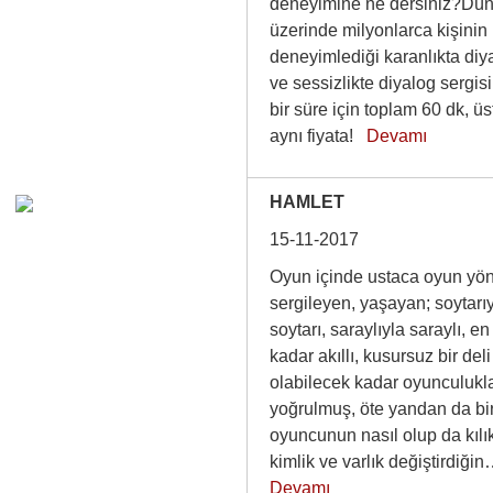
deneyimine ne dersiniz?Dü
üzerinde milyonlarca kişinin
deneyimlediği karanlıkta diy
ve sessizlikte diyalog sergisi
bir süre için toplam 60 dk, üs
aynı fiyata!
Devamı
HAMLET
15-11-2017
Oyun içinde ustaca oyun yön
sergileyen, yaşayan; soytarı
soytarı, saraylıyla saraylı, en 
kadar akıllı, kusursuz bir deli
olabilecek kadar oyunculukl
yoğrulmuş, öte yandan da bi
oyuncunun nasıl olup da kılı
kimlik ve varlık değiştirdiğ
Devamı