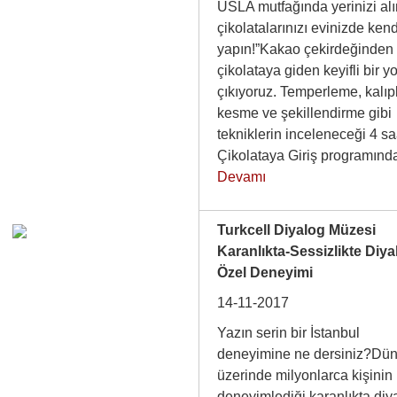
USLA mutfağında yerinizi alı
çikolatalarınızı evinizde ken
yapın!”Kakao çekirdeğinden
çikolataya giden keyifli bir y
çıkıyoruz. Temperleme, kalı
kesme ve şekillendirme gibi
tekniklerin inceleneceği 4 sa
Çikolataya Giriş programı
Devamı
Turkcell Diyalog Müzesi
Karanlıkta-Sessizlikte Diya
Özel Deneyimi
14-11-2017
Yazın serin bir İstanbul
deneyimine ne dersiniz?Dü
üzerinde milyonlarca kişinin
deneyimlediği karanlıkta diy