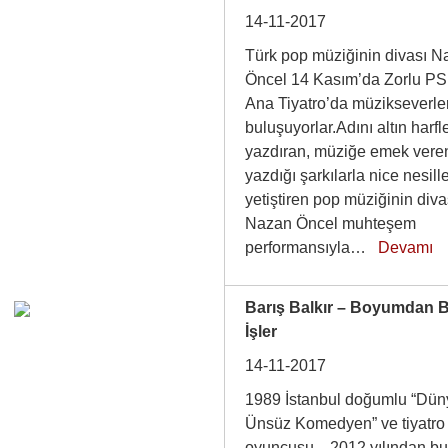
14-11-2017
Türk pop müziğinin divası 
Öncel 14 Kasım’da Zorlu P
Ana Tiyatro’da müzikseverle
buluşuyorlar.Adını altın harfl
yazdıran, müziğe emek vere
yazdığı şarkılarla nice nesill
yetiştiren pop müziğinin diva
Nazan Öncel muhteşem
performansıyla…
Devamı
Barış Balkır – Boyumdan 
İşler
14-11-2017
1989 İstanbul doğumlu “Dü
Ünsüz Komedyen” ve tiyatro
oyuncusu…2012 yılından bu