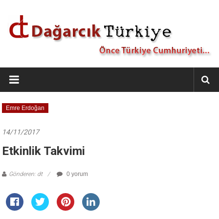
İçeriğe
geç
Dağarcık
Türkiye
Önce
Emre Erdoğan
Türkiye
Cumhuriyeti…
14/11/2017
Etkinlik Takvimi
Gönderen: dt
0 yorum