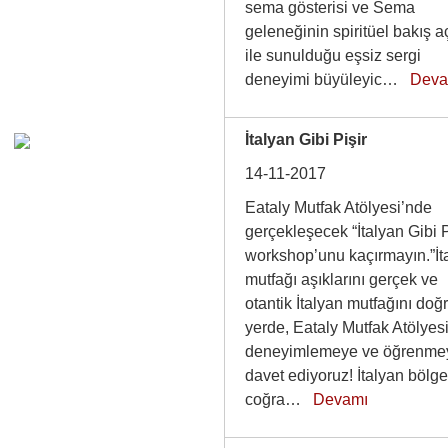
sema gösterisi ve Sema
geleneğinin spiritüel bakış a
ile sunulduğu eşsiz sergi
deneyimi büyüleyic…
Deva
İtalyan Gibi Pişir
14-11-2017
Eataly Mutfak Atölyesi’nde
gerçekleşecek “İtalyan Gibi P
workshop’unu kaçırmayın.”İt
mutfağı aşıklarını gerçek ve
otantik İtalyan mutfağını doğ
yerde, Eataly Mutfak Atölyes
deneyimlemeye ve öğrenme
davet ediyoruz! İtalyan bölg
coğra…
Devamı