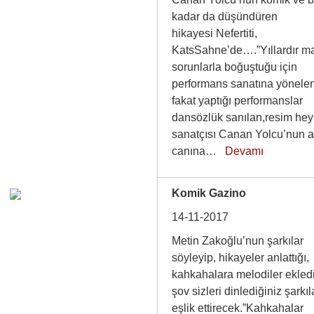
kadar da düşündüren
hikayesi Nefertiti,
KatsSahne’de….”Yıllardır m
sorunlarla boğuştuğu için
performans sanatına yönele
fakat yaptığı performanslar
dansözlük sanılan,resim hey
sanatçısı Canan Yolcu’nun ar
canına…
Devamı
Komik Gazino
14-11-2017
Metin Zakoğlu’nun şarkılar
söyleyip, hikayeler anlattığı,
kahkahalara melodiler ekled
şov sizleri dinlediğiniz şarkıl
eşlik ettirecek.”Kahkahalar