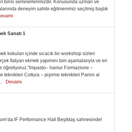
den birisi seminerlerimizdir. Konusunda uzman ve
 alanında deneyim sahibi eğitmenimiz seçilmiş başlık
evamı
mek Sanatı 1
ek kokuları içinde sıcacık bir workshop sizleri
erçek İtalyan ekmek yapımını tüm aşamalarıyla ve en
iyle öğretiyoruz.”Impasto– hamur Formazione –
e teknikleri Cottura – pişirme teknikleri Panini al
ey…
Devamı
sım’da IF Performance Hall Beşiktaş sahnesinde!