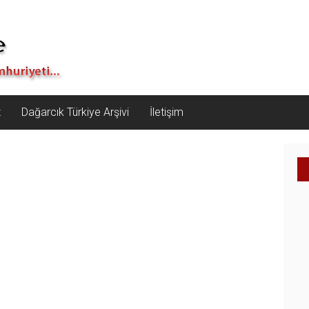
z
Dağarcık Türkiye Arşivi
İletişim