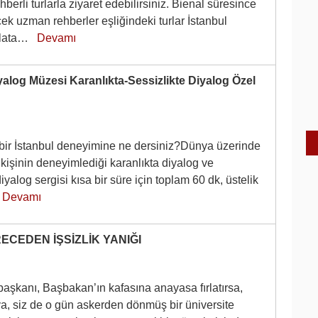
ehberli turlarla ziyaret edebilirsiniz. Bienal süresince
k uzman rehberler eşliğindeki turlar İstanbul
alata…
Devamı
yalog Müzesi Karanlıkta-Sessizlikte Diyalog Özel
 bir İstanbul deneyimine ne dersiniz?Dünya üzerinde
kişinin deneyimlediği karanlıkta diyalog ve
diyalog sergisi kısa bir süre için toplam 60 dk, üstelik
!
Devamı
RECEDEN İŞSİZLİK YANIĞI
aşkanı, Başbakan’ın kafasına anayasa fırlatırsa,
ya, siz de o gün askerden dönmüş bir üniversite