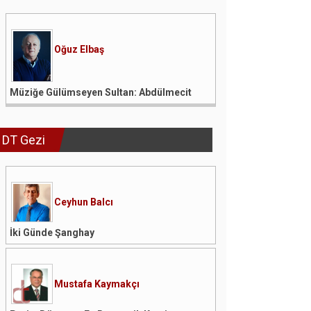
Oğuz Elbaş
Müziğe Gülümseyen Sultan: Abdülmecit
DT Gezi
Ceyhun Balcı
İki Günde Şanghay
Mustafa Kaymakçı