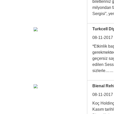
biletleriniz
milyondan f
Sergisi”, 
Turkcell Di
08-11-2017
*Etkinlik 
gerekmektedi
geçersiz say
edilen Sessi
sizlerle
Bienal Rehb
08-11-2017
Koç Holding
Kasım tarihl