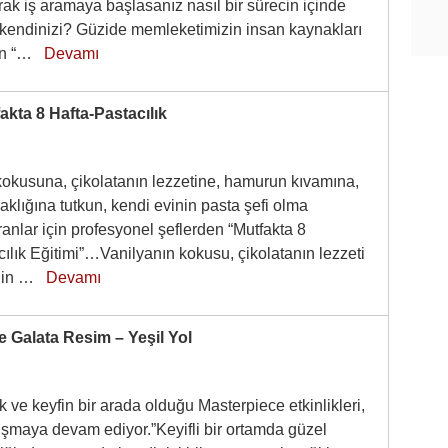
ak iş aramaya başlasanız nasıl bir sürecin içinde
kendinizi? Güzide memleketimizin insan kaynakları
nın “…
Devamı
kta 8 Hafta-Pastacılık
kokusuna, çikolatanın lezzetine, hamurun kıvamına,
klığına tutkun, kendi evinin pasta şefi olma
ranlar için profesyonel şeflerden “Mutfakta 8
ılık Eğitimi”…Vanilyanın kokusu, çikolatanın lezzeti
ğin …
Devamı
 Galata Resim – Yeşil Yol
 ve keyfin bir arada olduğu Masterpiece etkinlikleri,
luşmaya devam ediyor.”Keyifli bir ortamda güzel