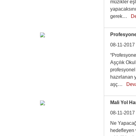
müzikler eşl
yapacaksını
gerek…
D
Profesyonel
08-11-2017
“Profesyonel
Aşçılık Oku
profesyonel 
hazırlanan y
aşç…
Dev
Mali Yol Ha
08-11-2017
Ne Yapacağı
hedefleyen v