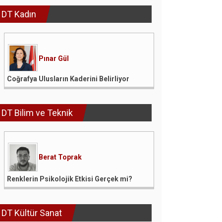
DT Kadın
Pınar Gül
Coğrafya Ulusların Kaderini Belirliyor
DT Bilim ve Teknik
Berat Toprak
Renklerin Psikolojik Etkisi Gerçek mi?
DT Kültür Sanat