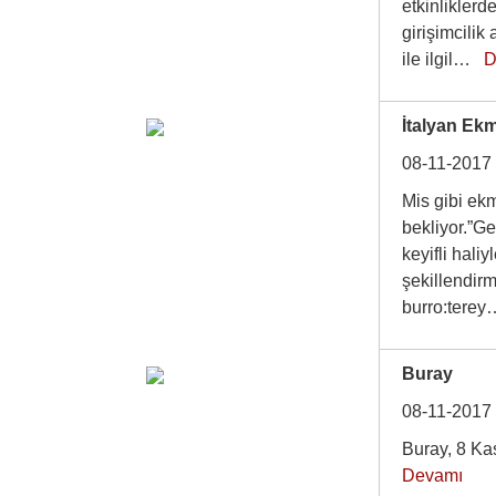
etkinlikler
girişimcilik
ile ilgil…
D
İtalyan Ek
08-11-2017
Mis gibi ekm
bekliyor.”G
keyifli hal
şekillendirm
burro:ter
Buray
08-11-2017
Buray, 8 Ka
Devamı