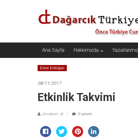
İçeriğe
Dağarcık
geç
Türkiye
Önce
Türkiye
Cumhuriyeti…
Ana Sayfa
Hakkımızda
Yazarlarımı
Emre Erdoğan
08/11/2017
Etkinlik Takvimi
Gönderen: dt
0 yorum