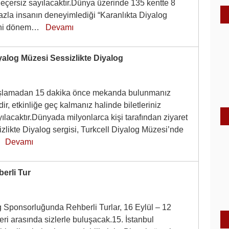
 geçersiz sayılacaktır.Dünya üzerinde 135 kentte 8
azla insanın deneyimlediği “Karanlıkta Diyalog
yeni dönem…
Devamı
yalog Müzesi Sessizlikte Diyalog
başlamadan 15 dakika önce mekanda bulunmanız
r, etkinliğe geç kalmanız halinde biletleriniz
ılacaktır.Dünyada milyonlarca kişi tarafından ziyaret
zlikte Diyalog sergisi, Turkcell Diyalog Müzesi’nde
……
Devamı
erli Tur
 Sponsorluğunda Rehberli Turlar, 16 Eylül – 12
eri arasında sizlerle buluşacak.15. İstanbul