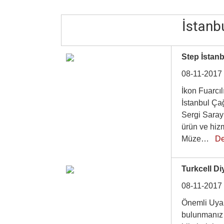
İstanbu
Step İstan
08-11-2017
İkon Fuarcıl
İstanbul Ça
Sergi Sarayı
ürün ve hiz
Müze…
D
Turkcell Di
08-11-2017
Önemli Uyar
bulunmanız 