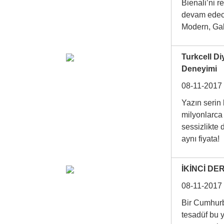
Bienali’ni r
devam edece
Modern, G
Turkcell Di
Deneyimi
08-11-2017
Yazın serin
milyonlarca 
sessizlikte 
aynı fiyata
İKİNCİ DE
08-11-2017
Bir Cumhurb
tesadüf bu 