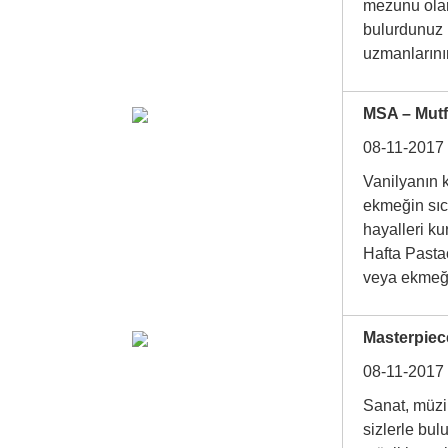
mezunu olar
bulurdunuz 
uzmanları
MSA – Mutfa
08-11-2017
Vanilyanın 
ekmeğin sıca
hayalleri ku
Hafta Pastac
veya ekme
Masterpiece
08-11-2017
Sanat, müzik
sizlerle bu