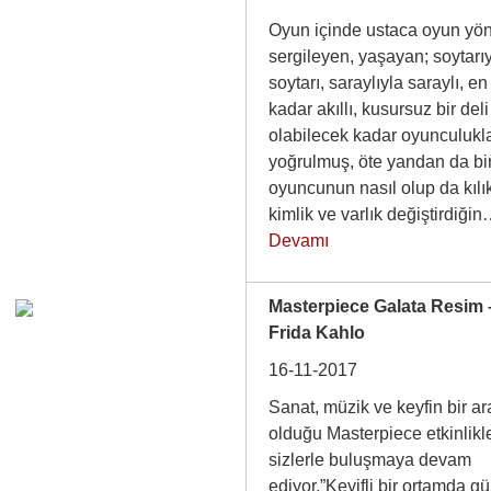
Oyun içinde ustaca oyun yön
sergileyen, yaşayan; soytarı
soytarı, saraylıyla saraylı, en 
kadar akıllı, kusursuz bir deli
olabilecek kadar oyunculukl
yoğrulmuş, öte yandan da bi
oyuncunun nasıl olup da kılı
kimlik ve varlık değiştirdiğ
Devamı
Masterpiece Galata Resim 
Frida Kahlo
16-11-2017
Sanat, müzik ve keyfin bir a
olduğu Masterpiece etkinlikle
sizlerle buluşmaya devam
ediyor.”Keyifli bir ortamda g