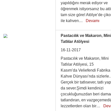
yapıldığını merak ediyor ve
öğrenmek istiyorsanız bu atö
tam size göre! Atölye’de çiko
ile kahven…
Devamı
Pastacılık ve Makaron, Min
Tatlılar Atölyesi
16-11-2017
Pastacılık ve Makaron, Mini
Tatlılar Atölyesi, 15
Kasım’da Veliefendi Fabrika
Kahve Dünyası’nda sizlerl
Gerçek bir tatlısever, tatlı y
da sever.Şimdi kendinizi
çocukluğunuzdan beri damağ
tatlandıran, en vazgeçemedi
lezzetlerden olan bir…
Dev