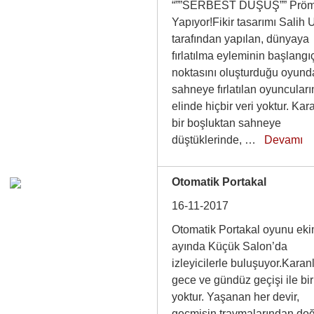
“””SERBEST DÜŞÜŞ”” Pröm
Yapıyor!Fikir tasarımı Salih 
tarafından yapılan, dünyaya
fırlatılma eyleminin başlangı
noktasını oluşturduğu oyund
sahneye fırlatılan oyuncuları
elinde hiçbir veri yoktur. Kar
bir boşluktan sahneye
düştüklerinde, …
Devamı
Otomatik Portakal
16-11-2017
Otomatik Portakal oyunu ek
ayında Küçük Salon’da
izleyicilerle buluşuyor.Karan
gece ve gündüz geçişi ile bir 
yoktur. Yaşanan her devir,
geçmişin travmalarından do