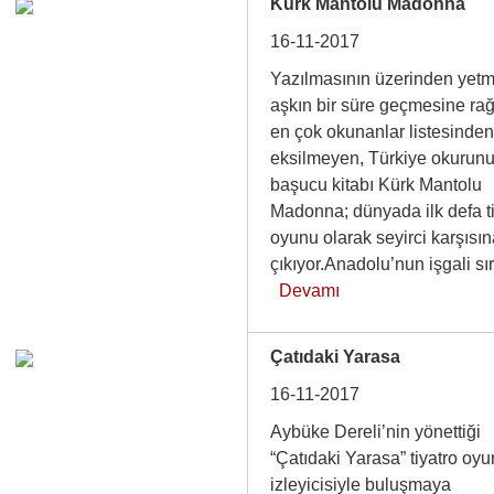
Kürk Mantolu Madonna
16-11-2017
Yazılmasının üzerinden yetmi
aşkın bir süre geçmesine ra
en çok okunanlar listesinden
eksilmeyen, Türkiye okurun
başucu kitabı Kürk Mantolu
Madonna; dünyada ilk defa t
oyunu olarak seyirci karşısı
çıkıyor.Anadolu’nun işgali s
Devamı
Çatıdaki Yarasa
16-11-2017
Aybüke Dereli’nin yönettiği
“Çatıdaki Yarasa” tiyatro oyu
izleyicisiyle buluşmaya