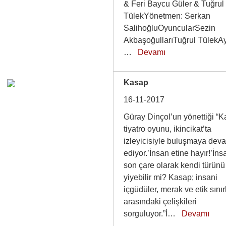
& Feri Baycu Güler & Tuğrul
TülekYönetmen: Serkan
SalihoğluOyuncularSezin
AkbaşoğullarıTuğrul TülekA
…
Devamı
Kasap
16-11-2017
Güray Dinçol’un yönettiği “
tiyatro oyunu, ikincikat’ta
izleyicisiyle buluşmaya dev
ediyor.’İnsan etine hayır!’İns
son çare olarak kendi türünü
yiyebilir mi? Kasap; insani
içgüdüler, merak ve etik sınır
arasındaki çelişkileri
sorguluyor.”İ…
Devamı