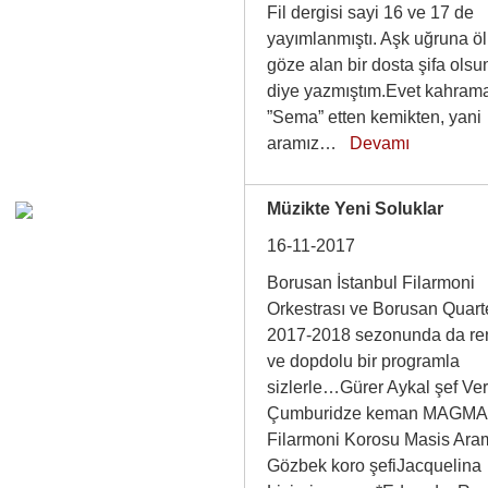
Fil dergisi sayi 16 ve 17 de
yayımlanmıştı. Aşk uğruna ö
göze alan bir dosta şifa olsu
diye yazmıştım.Evet kahram
”Sema” etten kemikten, yani
aramız…
Devamı
Müzikte Yeni Soluklar
16-11-2017
Borusan İstanbul Filarmoni
Orkestrası ve Borusan Quart
2017-2018 sezonunda da ren
ve dopdolu bir programla
sizlerle…Gürer Aykal şef Ver
Çumburidze keman MAGMA
Filarmoni Korosu Masis Ara
Gözbek koro şefiJacquelina