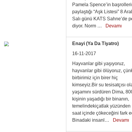
Pamela Spence’in başrolleri
paylaştığı “Aşk Listesi” 8 Ara
Salı günü KATS Sahne’de p
diyor. Norm …
Devamı
Enayi (Ya Da Tiyatro)
16-11-2017
Hayvanlar gibi yaşıyoruz,
hayvanlar gibi ölüyoruz, çün
birbirimiz için birer hiç
kimseyiz.Bir su tesisatçısı ol
yaşamını sürdüren Dima, 80
kişinin yaşadığı bir binanın,
temelindekiçatlak yüzünden
saat içinde çökeceğini fark e
Binadaki insanl…
Devamı