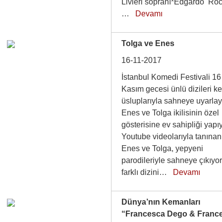
Livieri sopranı*Edgardo Ro
…
Devamı
Tolga ve Enes
16-11-2017
İstanbul Komedi Festivali 16
Kasım gecesi ünlü dizileri k
üsluplarıyla sahneye uyarla
Enes ve Tolga ikilisinin özel
gösterisine ev sahipliği yap
Youtube videolarıyla tanınan
Enes ve Tolga, yepyeni
parodileriyle sahneye çıkıyor
farklı dizini…
Devamı
Dünya’nın Kemanları
“Francesca Dego & Franc