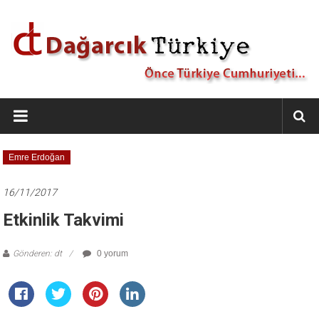
İçeriğe
geç
Dağarcık
Türkiye
Önce
Emre Erdoğan
Türkiye
Cumhuriyeti…
16/11/2017
Etkinlik Takvimi
Gönderen: dt
0 yorum