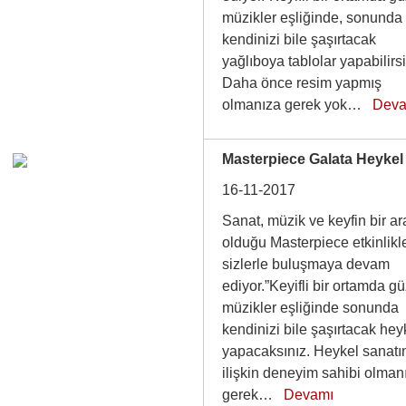
müzikler eşliğinde, sonunda
kendinizi bile şaşırtacak
yağlıboya tablolar yapabilirsi
Daha önce resim yapmış
olmanıza gerek yok…
Dev
Masterpiece Galata Heykel 
16-11-2017
Sanat, müzik ve keyfin bir a
olduğu Masterpiece etkinlikle
sizlerle buluşmaya devam
ediyor.”Keyifli bir ortamda g
müzikler eşliğinde sonunda
kendinizi bile şaşırtacak hey
yapacaksınız. Heykel sanatı
ilişkin deneyim sahibi olman
gerek…
Devamı