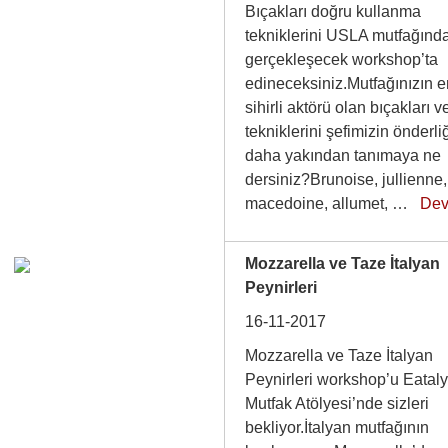
Bıçakları doğru kullanma
tekniklerini USLA mutfağınd
gerçekleşecek workshop’ta
edineceksiniz.Mutfağınızın 
sihirli aktörü olan bıçakları v
tekniklerini şefimizin önderl
daha yakından tanımaya ne
dersiniz?Brunoise, jullienne,
macedoine, allumet, …
Dev
Mozzarella ve Taze İtalyan
Peynirleri
16-11-2017
Mozzarella ve Taze İtalyan
Peynirleri workshop’u Eatal
Mutfak Atölyesi’nde sizleri
bekliyor.İtalyan mutfağının