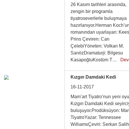
26 Kasım tarihleri arasında,
zengin bir programla
tiyatroseverlerle buluşmaya
hazırlanıyor.Herman Koch’u
romanından uyarlayan: Kee
Prins Çeviren: Can
ÇelebiYöneten: Volkan M.
SarıözDramaturji: Bilgesu
KasapoğluKostüm T…
Dev
Kızgın Damdaki Kedi
16-11-2017
Mam’art Tiyatro’nun yeni oy
Kızgın Damdaki Kedi seyirci
buluşuyor.Prodüksüyon: Mam
TiyatroYazar: Tennessee
WıllıamsÇeviri: Serkan Sali