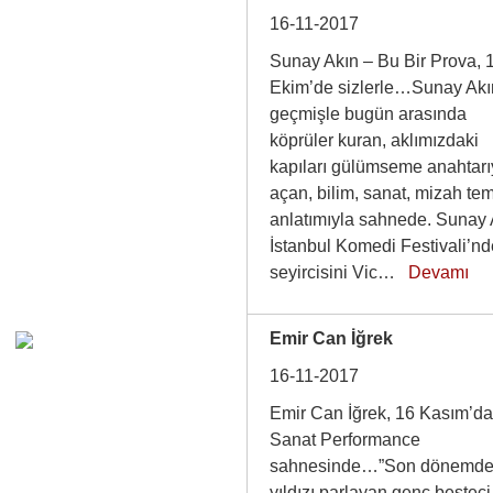
16-11-2017
Sunay Akın – Bu Bir Prova, 
Ekim’de sizlerle…Sunay Akı
geçmişle bugün arasında
köprüler kuran, aklımızdaki
kapıları gülümseme anahtarı
açan, bilim, sanat, mizah tem
anlatımıyla sahnede. Sunay 
İstanbul Komedi Festivali’n
seyircisini Vic…
Devamı
Emir Can İğrek
16-11-2017
Emir Can İğrek, 16 Kasım’d
Sanat Performance
sahnesinde…”Son dönemd
yıldızı parlayan genç besteci