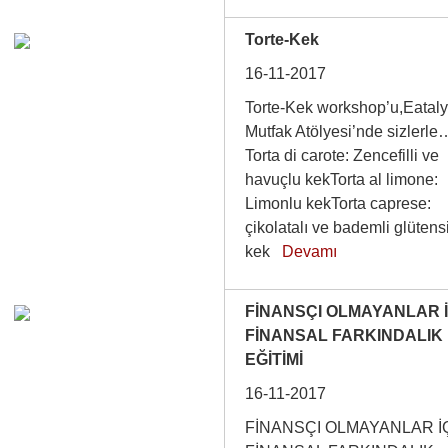
Torte-Kek
16-11-2017
Torte-Kek workshop’u,Eatal
Mutfak Atölyesi’nde sizlerle
Torta di carote: Zencefilli ve
havuçlu kekTorta al limone:
Limonlu kekTorta caprese:
çikolatalı ve bademli glütens
kek
Devamı
FİNANSÇI OLMAYANLAR İ
FİNANSAL FARKINDALIK
EĞİTİMİ
16-11-2017
FİNANSÇI OLMAYANLAR İ