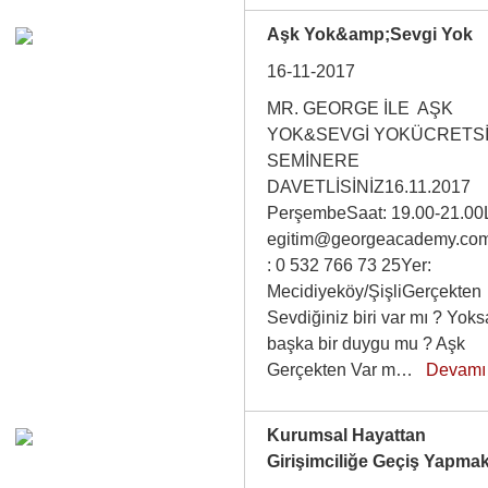
Aşk Yok&amp;Sevgi Yok
16-11-2017
MR. GEORGE İLE AŞK
YOK&SEVGİ YOKÜCRETS
SEMİNERE
DAVETLİSİNİZ16.11.2017
PerşembeSaat: 19.00-21.00
egitim@georgeacademy.c
: 0 532 766 73 25Yer:
Mecidiyeköy/ŞişliGerçekten
Sevdiğiniz biri var mı ? Yok
başka bir duygu mu ? Aşk
Gerçekten Var m…
Devamı
Kurumsal Hayattan
Girişimciliğe Geçiş Yapma