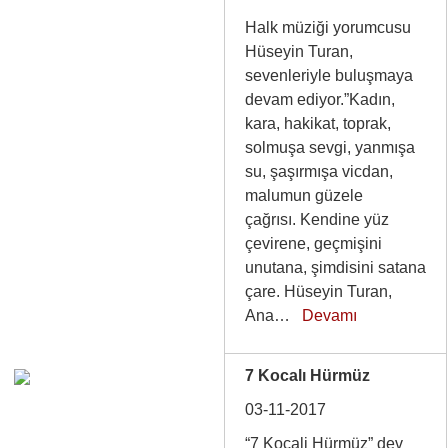
Halk müziği yorumcusu
Hüseyin Turan,
sevenleriyle buluşmaya
devam ediyor.”Kadın,
kara, hakikat, toprak,
solmuşa sevgi, yanmışa
su, şaşırmışa vicdan,
malumun güzele
çağrısı. Kendine yüz
çevirene, geçmişini
unutana, şimdisini satana
çare. Hüseyin Turan,
Ana…
Devamı
7 Kocalı Hürmüz
03-11-2017
“7 Kocali Hürmüz” dev