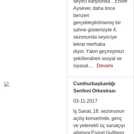
seyirci karşısında…Enver
Aysever, daha önce
benzeri
gerçekleştirilmemiş bir
sahne gösterisiyle 4.
sezonunda seyirciye
tekrar merhaba
diyor. Yakın geçmişimizi
şekillendiren sosyal ve
siyasal…
Devamı
Cumhurbaşkanlığı
Senfoni Orkestrası
03-11-2017
İş Sanat, 18. sezonunun
açılış konserinde, genç
ve yetenekli üç sanatçıyı
ağırlıyor.Eivind Gullberg