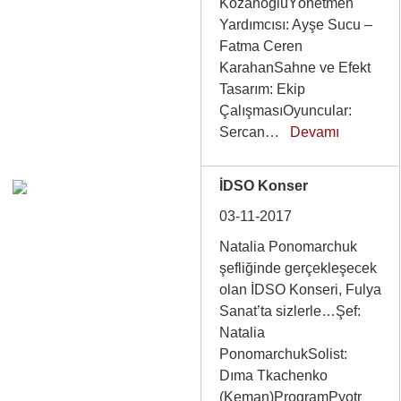
KozanoğluYönetmen
Yardımcısı: Ayşe Sucu –
Fatma Ceren
KarahanSahne ve Efekt
Tasarım: Ekip
ÇalışmasıOyuncular:
Sercan…
Devamı
İDSO Konser
03-11-2017
Natalia Ponomarchuk
şefliğinde gerçekleşecek
olan İDSO Konseri, Fulya
Sanat’ta sizlerle…Şef:
Natalia
PonomarchukSolist:
Dıma Tkachenko
(Keman)ProgramPyotr