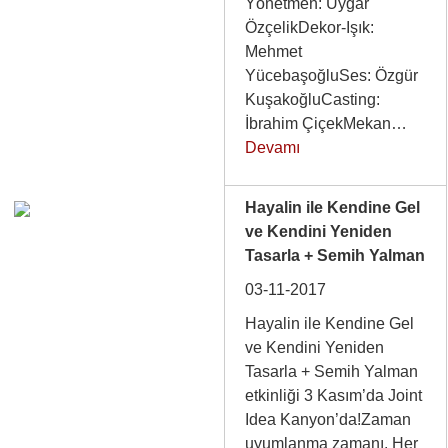
Yönetmen: Uygar
ÖzçelikDekor-Işık:
Mehmet
YücebaşoğluSes: Özgür
KuşakoğluCasting:
İbrahim ÇiçekMekan…
Devamı
Hayalin ile Kendine Gel
ve Kendini Yeniden
Tasarla + Semih Yalman
03-11-2017
Hayalin ile Kendine Gel
ve Kendini Yeniden
Tasarla + Semih Yalman
etkinliği 3 Kasım’da Joint
Idea Kanyon’da!Zaman
uyumlanma zamanı. Her