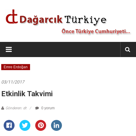
İçeriğe
geç
Dağarcık
Türkiye
Önce
Emre Erdoğan
Türkiye
Cumhuriyeti…
03/11/2017
Etkinlik Takvimi
Gönderen: dt
0 yorum