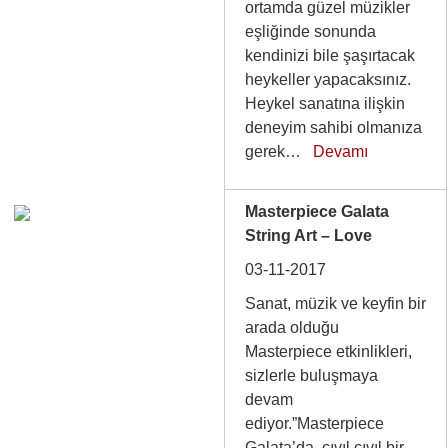
ortamda güzel müzikler
eşliğinde sonunda
kendinizi bile şaşırtacak
heykeller yapacaksınız.
Heykel sanatına ilişkin
deneyim sahibi olmanıza
gerek…
Devamı
Masterpiece Galata
String Art – Love
03-11-2017
Sanat, müzik ve keyfin bir
arada olduğu
Masterpiece etkinlikleri,
sizlerle buluşmaya
devam
ediyor.”Masterpiece
Galata’da, cıvıl cıvıl bir