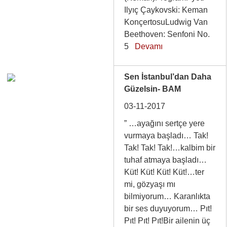
Ilyıç Çaykovski: Keman
KonçertosuLudwig Van
Beethoven: Senfoni No.
5
Devamı
Sen İstanbul’dan Daha
Güzelsin- BAM
03-11-2017
” …ayağını sertçe yere
vurmaya başladı… Tak!
Tak! Tak! Tak!…kalbim bir
tuhaf atmaya başladı…
Küt! Küt! Küt! Küt!…ter
mi, gözyaşı mı
bilmiyorum… Karanlıkta
bir ses duyuyorum… Pıt!
Pıt! Pıt! Pıt!Bir ailenin üç