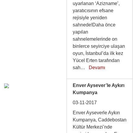
uyarlanan ‘Azizname’,
yaratıcısının efsane
rejisiyle yeniden
sahnede!Daha önce
yapılan
sahnelemelerinde on
binlerce seyirciye ulaşan
oyun, İstanbul’da ilk kez
Yücel Erten tarafından
sah…
Devamı
Enver Aysever’le Aykırı
Kumpanya
03-11-2017
Enver Ayseverle Aykırı
Kumpanya, Caddebostan
Kültür Merkezi’nde