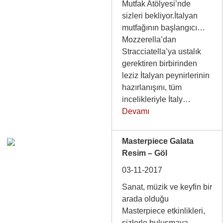
Mutfak Atölyesi’nde
sizleri bekliyor.İtalyan
mutfağının başlangıcı…
Mozzerella’dan
Stracciatella’ya ustalık
gerektiren birbirinden
leziz İtalyan peynirlerinin
hazırlanışını, tüm
incelikleriyle İtaly…
Devamı
Masterpiece Galata
Resim – Göl
03-11-2017
Sanat, müzik ve keyfin bir
arada olduğu
Masterpiece etkinlikleri,
sizlerle buluşmaya