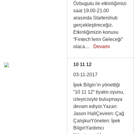
Özbugutu ile etkinliğimizi
saat 19.00-21.00
arasında Startershub
gerçekleştireceğiz.
Etkinliğimizin konusu
“Fintech’lerin Geleceği”
olaca…
Devamı
10 11 12
03-11-2017
İpek Bilgin’in yönettiği
“10 11 12” tiyatro oyunu,
izleyicisiyle buluşmaya
devam ediyor.Yazan:
Jason HallÇeviren: Çağ
ÇalışkurYöneten: İpek
BilginYardımcı