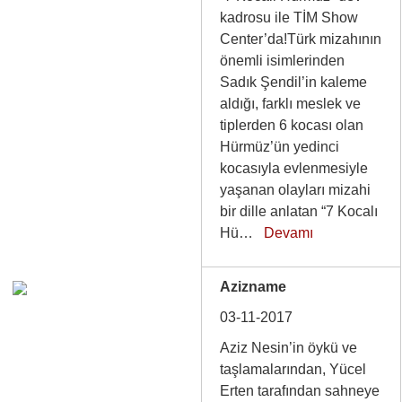
kadrosu ile TİM Show
Center’da!Türk mizahının
önemli isimlerinden
Sadık Şendil’in kaleme
aldığı, farklı meslek ve
tiplerden 6 kocası olan
Hürmüz’ün yedinci
kocasıyla evlenmesiyle
yaşanan olayları mizahi
bir dille anlatan “7 Kocalı
Hü…
Devamı
Azizname
03-11-2017
Aziz Nesin’in öykü ve
taşlamalarından, Yücel
Erten tarafından sahneye