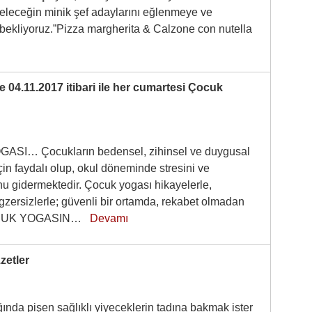
eleceğin minik şef adaylarını eğlenmeye ve
ekliyoruz.”Pizza margherita & Calzone con nutella
ile 04.11.2017 itibari ile her cumartesi Çocuk
SI… Çocukların bedensel, zihinsel ve duygusal
için faydalı olup, okul döneminde stresini ve
u gidermektedir. Çocuk yogası hikayelerle,
gzersizlerle; güvenli bir ortamda, rekabet olmadan
ÇOCUK YOGASIN…
Devamı
zetler
ında pişen sağlıklı yiyeceklerin tadına bakmak ister