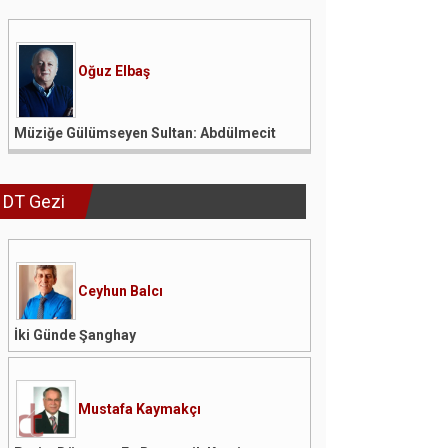
Oğuz Elbaş
Müziğe Gülümseyen Sultan: Abdülmecit
DT Gezi
Ceyhun Balcı
İki Günde Şanghay
Mustafa Kaymakçı