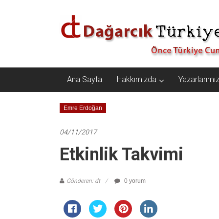
İçeriğe
Dağarcık
geç
Türkiye
Önce
Türkiye
Cumhuriyeti…
Ana Sayfa
Hakkımızda
Yazarlarımı
Emre Erdoğan
04/11/2017
Etkinlik Takvimi
Gönderen: dt
0 yorum