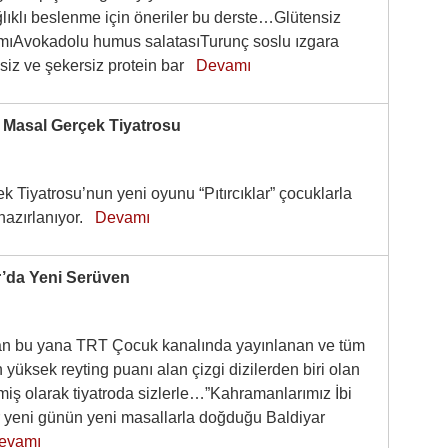
lıklı beslenme için öneriler bu derste…Glütensiz
ıAvokadolu humus salatasıTurunç soslu ızgara
siz ve şekersiz protein bar
Devamı
 – Masal Gerçek Tiyatrosu
 Tiyatrosu’nun yeni oyunu “Pıtırcıklar” çocuklarla
hazırlanıyor.
Devamı
r’da Yeni Serüven
an bu yana TRT Çocuk kanalında yayınlanan ve tüm
 yüksek reyting puanı alan çizgi dizilerden biri olan
miş olarak tiyatroda sizlerle…”Kahramanlarımız İbi
er yeni günün yeni masallarla doğduğu Baldiyar
evamı