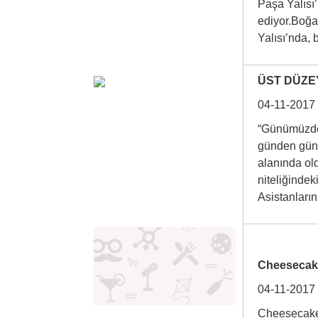
Paşa Yalısı
ediyor.Boğa
Yalısı’nda
ÜST DÜZEY
04-11-2017
“Günümüzde 
günden güne
alanında ol
niteliğindek
Asistanlar
Cheesecake
04-11-2017
Cheesecake 