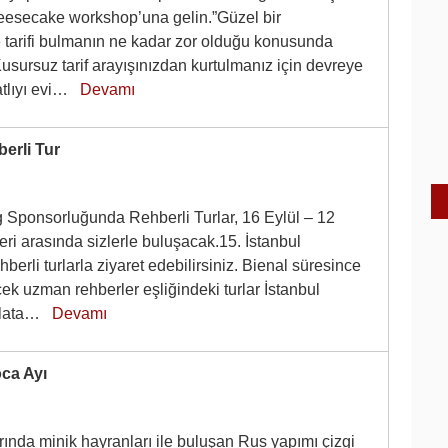
esecake workshop’una gelin.”Güzel bir
tarifi bulmanın ne kadar zor olduğu konusunda
Kusursuz tarif arayışınızdan kurtulmanız için devreye
tatlıyı evi…
Devamı
erli Tur
 Sponsorluğunda Rehberli Turlar, 16 Eylül – 12
eri arasında sizlerle buluşacak.15. İstanbul
ehberli turlarla ziyaret edebilirsiniz. Bienal süresince
k uzman rehberler eşliğindeki turlar İstanbul
alata…
Devamı
oca Ayı
rında minik hayranları ile buluşan Rus yapımı çizgi