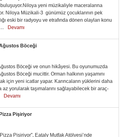
e buluşuyor.Niloya yeni müzikaliyle maceralarına
r. Niloya Müzikali-3 günümüz çocuklarının pek
ğı eski bir radyoyu ve etrafında dönen olayları konu
bir…
Devamı
Ağustos Böceği
ğustos Böceği ve onun hikâyesi. Bu oyunumuzda
ustos Böceği mucittir. Orman halkının yaşamını
ak için yeni icatlar yapar. Karıncaların yüklerini daha
a az yorularak taşımalarını sağlayabilecek bir araç-
b…
Devamı
Pizza Pişiriyor
 Pizza Pişiriyor”, Eataly Mutfak Atölyesi’nde