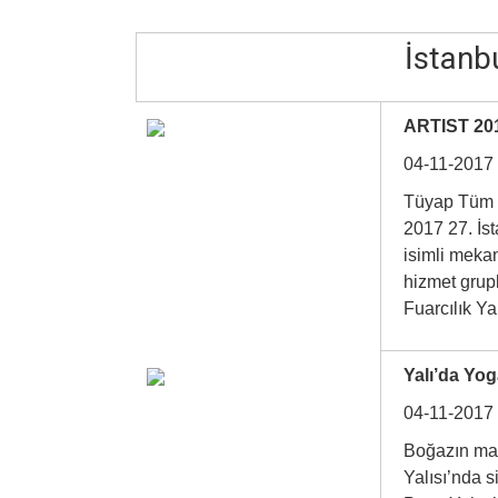
İstanbu
ARTIST 201
04-11-2017
Tüyap Tüm F
2017 27. İs
isimli mekan
hizmet grup
Fuarcılık
Yalı’da Yo
04-11-2017
Boğazın mav
Yalısı’nda 