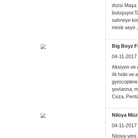
dizisi Maşa 
buluşuyor.Ta
sahneye koy
minik sey
Big Boyz F
04-11-2017
Aksiyon ve 
ilk hobi ve 
gyrocoptere
şovlarına, m
Ceza, Pe
Niloya Müzi
04-11-2017
Niloya yeni