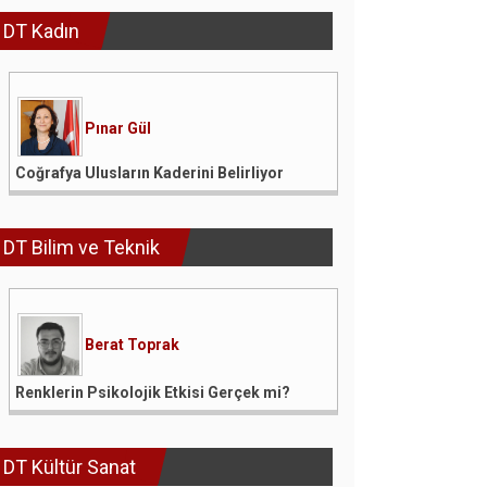
DT Kadın
Pınar Gül
Coğrafya Ulusların Kaderini Belirliyor
DT Bilim ve Teknik
Berat Toprak
Renklerin Psikolojik Etkisi Gerçek mi?
DT Kültür Sanat