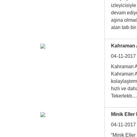
izleyicisiyl
devam ediyo
aşina olmadı
alan tatlı 
Kahraman 
04-11-2017
Kahraman A
Kahraman Ağ
kolaylaştırm
hızlı ve dah
Tekerlek
Minik Eller 
04-11-2017
“Minik Eller