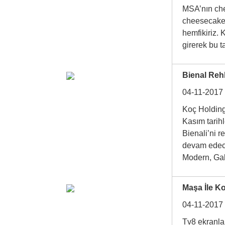
MSA’nın che
cheesecake 
hemfikiriz. 
girerek bu 
Bienal Rehb
04-11-2017
Koç Holding
Kasım tarihl
Bienali’ni r
devam edece
Modern, G
Maşa İle K
04-11-2017
Tv8 ekranla