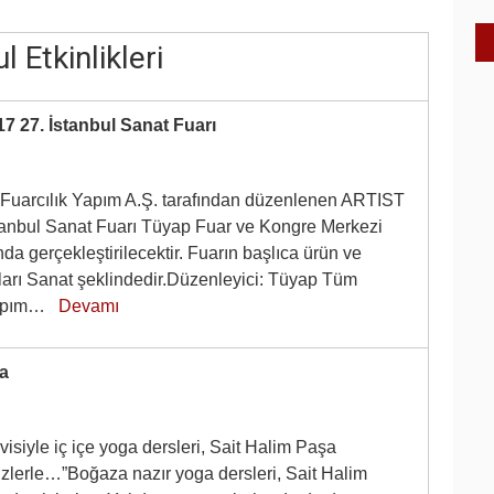
l Etkinlikleri
7 27. İstanbul Sanat Fuarı
uarcılık Yapım A.Ş. tarafından düzenlenen ARTIST
tanbul Sanat Fuarı Tüyap Fuar ve Kongre Merkezi
da gerçekleştirilecektir. Fuarın başlıca ürün ve
ları Sanat şeklindedir.Düzenleyici: Tüyap Tüm
 Yapım…
Devamı
ga
isiyle iç içe yoga dersleri, Sait Halim Paşa
sizlerle…”Boğaza nazır yoga dersleri, Sait Halim