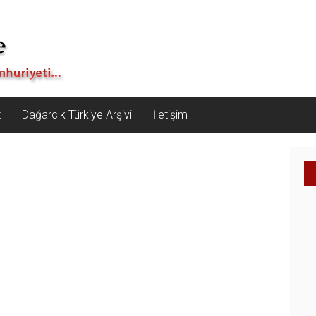
z
Dağarcık Türkiye Arşivi
İletişim