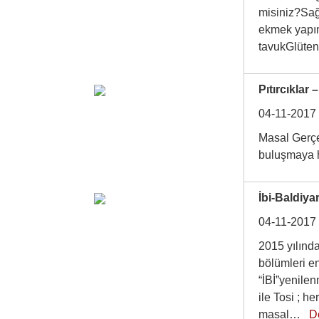
misiniz?Sağ
ekmek yapım
tavukGlüten
Pıtırcıklar
04-11-2017
Masal Gerçek
buluşmaya 
İbi-Baldiya
04-11-2017
2015 yılınd
bölümleri en
“İBİ”yenilen
ile Tosi ; h
masal…
D