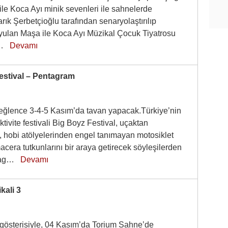
ile Koca Ayı minik sevenleri ile sahnelerde
rık Şerbetçioğlu tarafından senaryolaştırılıp
ulan Maşa ile Koca Ayı Müzikal Çocuk Tiyatrosu
ir…
Devamı
estival – Pentagram
eğlence 3-4-5 Kasım’da tavan yapacak.Türkiye’nin
aktivite festivali Big Boyz Festival, uçaktan
, hobi atölyelerinden engel tanımayan motosiklet
acera tutkunlarını bir araya getirecek söyleşilerden
ntag…
Devamı
kali 3
 gösterisiyle, 04 Kasım’da Torium Sahne’de