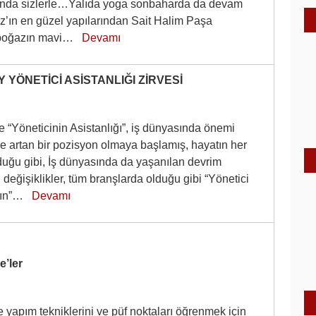
’nda sizlerle…Yalıda yoga sonbaharda da devam
z’ın en güzel yapılarından Sait Halim Paşa
, boğazın mavi…
Devamı
 YÖNETİCİ ASİSTANLIĞI ZİRVESİ
“Yöneticinin Asistanlığı”, iş dünyasında önemi
 artan bir pozisyon olmaya başlamış, hayatın her
duğu gibi, İş dünyasında da yaşanılan devrim
i değişiklikler, tüm branşlarda olduğu gibi “Yönetici
ının”…
Devamı
’ler
yapım tekniklerini ve püf noktaları öğrenmek için