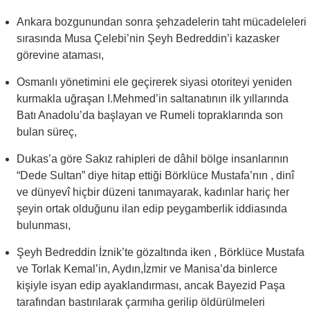
Ankara bozgunundan sonra şehzadelerin taht mücadeleleri
sırasında Musa Çelebi’nin Şeyh Bedreddin’i kazasker
görevine ataması,
Osmanlı yönetimini ele geçirerek siyasi otoriteyi yeniden
kurmakla uğraşan I.Mehmed’in saltanatının ilk yıllarında
Batı Anadolu’da başlayan ve Rumeli topraklarında son
bulan süreç,
Dukas’a göre Sakız rahipleri de dâhil bölge insanlarının
“Dede Sultan” diye hitap ettiği Börklüce Mustafa’nın , dinî
ve dünyevî hiçbir düzeni tanımayarak, kadınlar hariç her
şeyin ortak olduğunu ilan edip peygamberlik iddiasında
bulunması,
Şeyh Bedreddin İznik’te gözaltında iken , Börklüce Mustafa
ve Torlak Kemal’in, Aydın,İzmir ve Manisa’da binlerce
kişiyle isyan edip ayaklandırması, ancak Bayezid Paşa
tarafından bastırılarak çarmıha gerilip öldürülmeleri