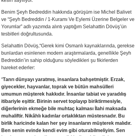
kesin sayılıyor.”
Benim Şeyh Bedreddin hakkında görüşüm ise Michel Balivet
ve “Şeyh Bedreddin / 1-Kuramı Ve Eylemi Üzerine Belgeler ve
Yorumlar” adlı yazımda alıntı yaptığım Selahattin Dövüş’ün
tesbitleri doğrultusunda.
Selahattin Dövüş,“Gerek kimi Osmanlı kaynaklarında, gerekse
bunlardan esinlenen modern araştırmalarda, genellikle Şeyh
Bedreddin’in sahip olduğunu söyledikleri şu fikirlerden
hareket ederler:
“
Tanrı dünyayı yaratmış, insanlara bahşetmiştir. Erzak,
giyecekler, hayvanlar, toprak ve bütün mahsülleri
umumun müşterek hakkıdır. İnsanlar tabiat ve yaradılış
itibariyle eşittir. Birinin servet toplayıp biriktirmesiyle,
diğerlerinin ekmeğe bile muhtaç kalması İlahi maksada
muhaliftir. Nikâhlı kadınlar ortaklıktan müstesnadır. Bu
birlik haricinde kalan her şey insanların müşterek malıdır.
Ben senin evinde kendi evim gibi oturabilmeliyim. Sen