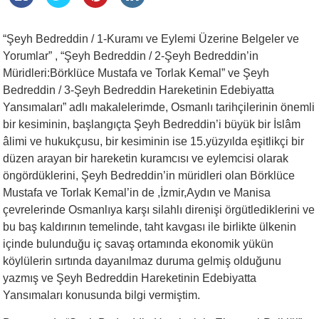
“Şeyh Bedreddin / 1-Kuramı ve Eylemi Üzerine Belgeler ve
Yorumlar” , “Şeyh Bedreddin / 2-Şeyh Bedreddin’in
Müridleri:Börklüce Mustafa ve Torlak Kemal” ve Şeyh
Bedreddin / 3-Şeyh Bedreddin Hareketinin Edebiyatta
Yansımaları” adlı makalelerimde, Osmanlı tarihçilerinin önemli
bir kesiminin, başlangıçta Şeyh Bedreddin’i büyük bir İslâm
âlimi ve hukukçusu, bir kesiminin ise 15.yüzyılda eşitlikçi bir
düzen arayan bir hareketin kuramcısı ve eylemcisi olarak
öngördüklerini, Şeyh Bedreddin’in müridleri olan Börklüce
Mustafa ve Torlak Kemal’in de ,İzmir,Aydın ve Manisa
çevrelerinde Osmanlıya karşı silahlı direnişi örgütlediklerini ve
bu baş kaldırının temelinde, taht kavgası ile birlikte ülkenin
içinde bulunduğu iç savaş ortamında ekonomik yükün
köylülerin sırtında dayanılmaz duruma gelmiş olduğunu
yazmış ve Şeyh Bedreddin Hareketinin Edebiyatta
Yansımaları konusunda bilgi vermiştim.