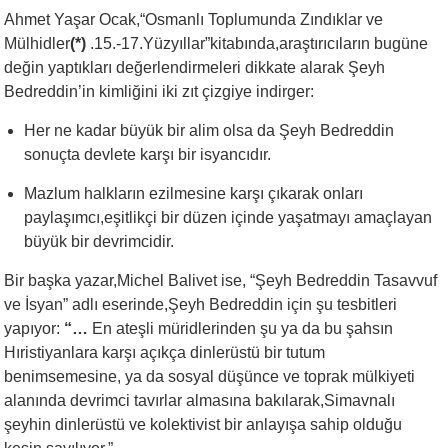
Ahmet Yaşar Ocak,“Osmanlı Toplumunda Zındıklar ve
Mülhidler
(*)
.15.-17.Yüzyıllar”kitabında,araştırıcıların bugüne
değin yaptıkları değerlendirmeleri dikkate alarak Şeyh
Bedreddin’in kimliğini iki zıt çizgiye indirger:
Her ne kadar büyük bir alim olsa da Şeyh Bedreddin
sonuçta devlete karşı bir isyancıdır.
Mazlum halkların ezilmesine karşı çıkarak onları
paylaşımcı,eşitlikçi bir düzen içinde yaşatmayı amaçlayan
büyük bir devrimcidir.
Bir başka yazar,Michel Balivet ise, “Şeyh Bedreddin Tasavvuf
ve İsyan” adlı eserinde,Şeyh Bedreddin için şu tesbitleri
yapıyor:
“…
En ateşli müridlerinden şu ya da bu şahsın
Hıristiyanlara karşı açıkça dinlerüstü bir tutum
benimsemesine, ya da sosyal düşünce ve toprak mülkiyeti
alanında devrimci tavırlar almasına bakılarak,Simavnalı
şeyhin dinlerüstü ve kolektivist bir anlayışa sahip olduğu