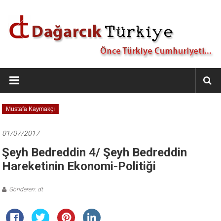
İçeriğe
geç
Dağarcık
Türkiye
Önce
Mustafa Kaymakçı
Türkiye
Cumhuriyeti…
01/07/2017
Şeyh Bedreddin 4/ Şeyh Bedreddin
Hareketinin Ekonomi-Politiği
Gönderen: dt