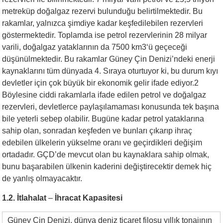
metreküp doğalgaz rezervi bulunduğu belirtilmektedir. Bu
rakamlar, yalnızca şimdiye kadar keşfedilebilen rezervleri
göstermektedir. Toplamda ise petrol rezervlerinin 28 milyar
varili, doğalgaz yataklarının da 7500 km3‘ü geçeceği
düşünülmektedir. Bu rakamlar Güney Çin Denizi’ndeki enerji
kaynaklarını tüm dünyada 4. Sıraya oturtuyor ki, bu durum kıyı
devletler için çok büyük bir ekonomik gelir ifade ediyor.2
Böylesine ciddi rakamlarla ifade edilen petrol ve doğalgaz
rezervleri, devletlerce paylaşılamaması konusunda tek başına
bile yeterli sebep olabilir. Bugüne kadar petrol yataklarına
sahip olan, sonradan keşfeden ve bunları çıkarıp ihraç
edebilen ülkelerin yükselme oranı ve geçirdikleri değişim
ortadadır. GÇD’de mevcut olan bu kaynaklara sahip olmak,
bunu başarabilen ülkenin kaderini değiştirecektir demek hiç
de yanlış olmayacaktır.
1.2. İtlahalat
–
İhracat Kapasitesi
Güney Çin Denizi, dünya deniz ticaret filosu yıllık tonajının