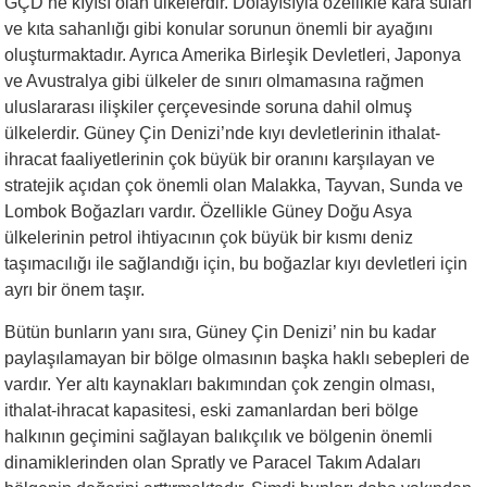
GÇD’ne kıyısı olan ülkelerdir. Dolayısıyla özellikle kara suları
ve kıta sahanlığı gibi konular sorunun önemli bir ayağını
oluşturmaktadır. Ayrıca Amerika Birleşik Devletleri, Japonya
ve Avustralya gibi ülkeler de sınırı olmamasına rağmen
uluslararası ilişkiler çerçevesinde soruna dahil olmuş
ülkelerdir. Güney Çin Denizi’nde kıyı devletlerinin ithalat-
ihracat faaliyetlerinin çok büyük bir oranını karşılayan ve
stratejik açıdan çok önemli olan Malakka, Tayvan, Sunda ve
Lombok Boğazları vardır. Özellikle Güney Doğu Asya
ülkelerinin petrol ihtiyacının çok büyük bir kısmı deniz
taşımacılığı ile sağlandığı için, bu boğazlar kıyı devletleri için
ayrı bir önem taşır.
Bütün bunların yanı sıra, Güney Çin Denizi’ nin bu kadar
paylaşılamayan bir bölge olmasının başka haklı sebepleri de
vardır. Yer altı kaynakları bakımından çok zengin olması,
ithalat-ihracat kapasitesi, eski zamanlardan beri bölge
halkının geçimini sağlayan balıkçılık ve bölgenin önemli
dinamiklerinden olan Spratly ve Paracel Takım Adaları