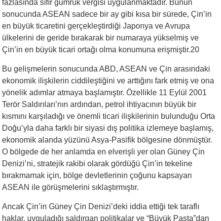
fazlasında sıfır gümrük vergisi uygulanmaktadır. Bunun
sonucunda ASEAN sadece bir ay gibi kısa bir sürede, Çin’in
en büyük ticaretini gerçekleştirdiği Japonya ve Avrupa
ülkelerini de geride bırakarak bir numaraya yükselmiş ve
Çin’in en büyük ticari ortağı olma konumuna erişmiştir.20
Bu gelişmelerin sonucunda ABD, ASEAN ve Çin arasındaki
ekonomik ilişkilerin ciddileştiğini ve arttığını fark etmiş ve ona
yönelik adımlar atmaya başlamıştır. Özellikle 11 Eylül 2001
Terör Saldırıları’nın ardından, petrol ihtiyacının büyük bir
kısmını karşıladığı ve önemli ticari ilişkilerinin bulunduğu Orta
Doğu’yla daha farklı bir siyasi dış politika izlemeye başlamış,
ekonomik alanda yüzünü Asya-Pasifik bölgesine dönmüştür.
O bölgede de her anlamda en elverişli yer olan Güney Çin
Denizi’ni, stratejik rakibi olarak gördüğü Çin’in tekeline
bırakmamak için, bölge devletlerinin çoğunu kapsayan
ASEAN ile görüşmelerini sıklaştırmıştır.
Ancak Çin’in Güney Çin Denizi’deki iddia ettiği tek taraflı
haklar, uyguladığı saldırgan politikalar ve “Büyük Pasta”dan