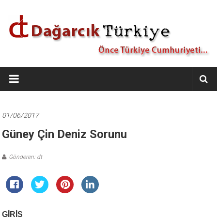
İçeriğe
geç
Dağarcık
Türkiye
Önce
Türkiye
01/06/2017
Cumhuriyeti…
Güney Çin Deniz Sorunu
Gönderen: dt
GİRİŞ