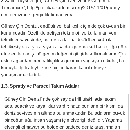
3 Salih Tüysüzoğlu, “Güney Çin Denizi’nde Gerginlik
Tırmanıyor”, http://politikaakademisi.org/2015/11/01/guney-
cin- denizinde-gerginlik-tirmaniyor/
Güney Çin Denizi, endüstriyel balıkçılık için de çok uygun bir
konumdadır. Özellikle gelişen teknoloji ve kullanılan yeni
teknikler sayesinde, her ne kadar balık sürüleri yok ola
tehlikesiyle karşı karşıya kalsa da, geleneksel balıkçılığa göre
elde edilen artış, bölgenin değerini git gide arttırmaktadır. Çok
eski çağlardan beri balıkçılıkla geçimini sağlayan ülkeler, bu
konuyla ilgili aleyhlerine hiç bir kararı kabul etmeye
yanaşmamaktadırlar.
1.3. Spratly ve Paracel Takım Adaları
Güney Çin Denizi’ nde çok sayıda irili ufaklı ada, takım
ada, adacık ve kayalıklar vardır; hatta bunların bir kısmı da
deniz seviyesinin altında bulunmaktadır. Bu adaların büyük
bir çoğunluğu insan yaşamı için elverişli değildir. Yaşama
elverişli olmayan bu bölgeler, sadece deniz araştırmaları