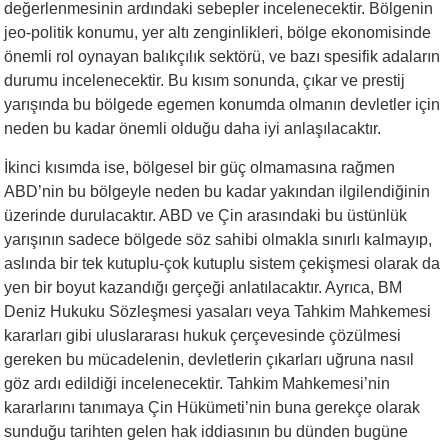
değerlenmesinin ardındaki sebepler incelenecektir. Bölgenin
jeo-politik konumu, yer altı zenginlikleri, bölge ekonomisinde
önemli rol oynayan balıkçılık sektörü, ve bazı spesifik adaların
durumu incelenecektir. Bu kısım sonunda, çıkar ve prestij
yarışında bu bölgede egemen konumda olmanın devletler için
neden bu kadar önemli olduğu daha iyi anlaşılacaktır.
İkinci kısımda ise, bölgesel bir güç olmamasına rağmen
ABD’nin bu bölgeyle neden bu kadar yakından ilgilendiğinin
üzerinde durulacaktır. ABD ve Çin arasındaki bu üstünlük
yarışının sadece bölgede söz sahibi olmakla sınırlı kalmayıp,
aslında bir tek kutuplu-çok kutuplu sistem çekişmesi olarak da
yen bir boyut kazandığı gerçeği anlatılacaktır. Ayrıca, BM
Deniz Hukuku Sözleşmesi yasaları veya Tahkim Mahkemesi
kararları gibi uluslararası hukuk çerçevesinde çözülmesi
gereken bu mücadelenin, devletlerin çıkarları uğruna nasıl
göz ardı edildiği incelenecektir. Tahkim Mahkemesi’nin
kararlarını tanımaya Çin Hükümeti’nin buna gerekçe olarak
sunduğu tarihten gelen hak iddiasının bu dünden bugüne