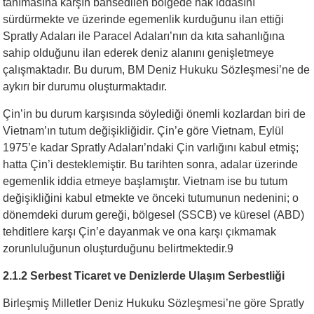
tanımasına karşın bahsedilen bölgede hak iddasını
sürdürmekte ve üzerinde egemenlik kurduğunu ilan ettiği
Spratly Adaları ile Paracel Adaları’nın da kıta sahanlığına
sahip olduğunu ilan ederek deniz alanını genişletmeye
çalışmaktadır. Bu durum, BM Deniz Hukuku Sözleşmesi’ne de
aykırı bir durumu oluşturmaktadır.
Çin’in bu durum karşısında söylediği önemli kozlardan biri de
Vietnam’ın tutum değişikliğidir. Çin’e göre Vietnam, Eylül
1975’e kadar Spratly Adaları’ndaki Çin varlığını kabul etmiş;
hatta Çin’i desteklemiştir. Bu tarihten sonra, adalar üzerinde
egemenlik iddia etmeye başlamıştır. Vietnam ise bu tutum
değişikliğini kabul etmekte ve önceki tutumunun nedenini; o
dönemdeki durum gereği, bölgesel (SSCB) ve küresel (ABD)
tehditlere karşı Çin’e dayanmak ve ona karşı çıkmamak
zorunluluğunun oluşturduğunu belirtmektedir.9
2.1.2 Serbest Ticaret ve Denizlerde Ulaşım Serbestliği
Birleşmiş Milletler Deniz Hukuku Sözleşmesi’ne göre Spratly