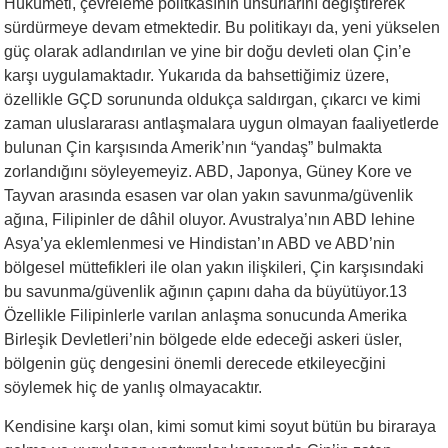
Hükümeti, çevreleme politkasının unsurlarını değiştirerek
sürdürmeye devam etmektedir. Bu politikayı da, yeni yükselen
güç olarak adlandırılan ve yine bir doğu devleti olan Çin’e
karşı uygulamaktadır. Yukarıda da bahsettiğimiz üzere,
özellikle GÇD sorununda oldukça saldırgan, çıkarcı ve kimi
zaman uluslararası antlaşmalara uygun olmayan faaliyetlerde
bulunan Çin karşısında Amerik’nın “yandaş” bulmakta
zorlandığını söyleyemeyiz. ABD, Japonya, Güney Kore ve
Tayvan arasında esasen var olan yakın savunma/güvenlik
ağına, Filipinler de dâhil oluyor. Avustralya’nın ABD lehine
Asya’ya eklemlenmesi ve Hindistan’ın ABD ve ABD’nin
bölgesel müttefikleri ile olan yakın ilişkileri, Çin karşısındaki
bu savunma/güvenlik ağının çapını daha da büyütüyor.13
Özellikle Filipinlerle varılan anlaşma sonucunda Amerika
Birleşik Devletleri’nin bölgede elde edeceği askeri üsler,
bölgenin güç dengesini önemli derecede etkileyecğini
söylemek hiç de yanlış olmayacaktır.
Kendisine karşı olan, kimi somut kimi soyut bütün bu biraraya