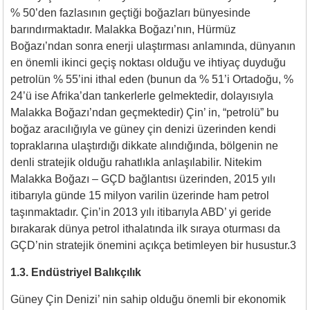
% 50’den fazlasının geçtiği boğazları bünyesinde
barındırmaktadır. Malakka Boğazı’nın, Hürmüz
Boğazı’ndan sonra enerji ulaştırması anlamında, dünyanın
en önemli ikinci geçiş noktası olduğu ve ihtiyaç duyduğu
petrolün % 55’ini ithal eden (bunun da % 51’i Ortadoğu, %
24’ü ise Afrika’dan tankerlerle gelmektedir, dolayısıyla
Malakka Boğazı’ndan geçmektedir) Çin’ in, “petrolü” bu
boğaz aracılığıyla ve güney çin denizi üzerinden kendi
topraklarına ulaştırdığı dikkate alındığında, bölgenin ne
denli stratejik olduğu rahatlıkla anlaşılabilir. Nitekim
Malakka Boğazı – GÇD bağlantısı üzerinden, 2015 yılı
itibarıyla günde 15 milyon varilin üzerinde ham petrol
taşınmaktadır. Çin’in 2013 yılı itibarıyla ABD’ yi geride
bırakarak dünya petrol ithalatında ilk sıraya oturması da
GÇD’nin stratejik önemini açıkça betimleyen bir husustur.3
1.3. Endüstriyel Balıkçılık
Güney Çin Denizi’ nin sahip olduğu önemli bir ekonomik