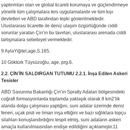
yaptırımları olan ve global ticareti korumaya ve güçlendirmeye
yönelik tüm çalışmalara ters uygulamalardır ve tüm kıyı
devletleri ve ABD tarafından tepki gösterilmektedir.
Uluslararası ticarette ile deniz ulaşım özgürlüğünde ciddi
sorunlar yaratan Çin’in bu tavırları, uluslararası arenada ciddi
tartışmalara sebebiyet vermektedir.
9 AylaYiğitel,age,S.165.
10 Göktürk Tüysüzoğlu, age, prg.6.
2.2. ÇİN’İN SALDIRGAN TUTUMU 2.2.1. İnşa Edilen Askeri
Tesisler
ABD Savunma Bakanlığı Çin’in Spratly Adaları bölgesindeki
coğrafi formasyonlarda toplamda yaklaşık olarak 8 km2’lik
alanda dolgu çalışması yaptığını, suni adalar üzerinde deniz
feneri, uçak pisti ve liman inşa ettiğini ve bazı sığlıklara topçu
silahları konuşlandırdığını tespit etmiş, suni adaların askeri
amaçla kullanılmaısndan endişe edildiğini açıklamıştır.11