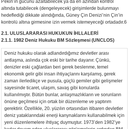
Pekin’in gücünü azaltabilecek ya da en azından kontrol
altında tutabilecek (dengeleyecek) girişimlerde bulunmayı
hedeflediği dikkate alındığında, Güney Çin Denizi’nin Çin’in
kontrolü altına girmesine izin vermek istemeyeceği ortadadır.6
2.1.
ULUSLARARASI HUKUKUN İHLLALERİ
2.1.1.
1982 Deniz Hukuku BM Sözleşmesi (UNCLOS)
Deniz hukuku olarak adlandırdığımız devletler arası
antlaşma, aslında çok eski bir tarihe dayanır. Çünkü,
denizler eski çağlardan beri gerek beslenme, temel
ekonomik gelir gibi insan ihtiyaçlarını karşılamış, gerek
zaman ilerledikçe ve pusula, güçlü gemiler gibi gelişmeler
sayesinde ticaret, ulaşım, savaş gibi konularda
kullanılmıştır. Bütün bunlar, anlaşmazlıkların ve sorunların
önüne geçilmesi için ortak bir düzenleme ve yaptırım
gerektirir. Özellikle, 20. yüzılın ortasından itibaren devletler
deniz yataklarındaki enerji kanynaklarını kullanabilmek için
yeni düzenlemelere ihtiyaç duymuştur. 1973’den 1982’ye