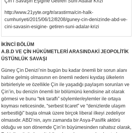
Çin’i Savaşın Eşiğine Getiren Suni Adalar Krizi ”
http://www.21yyte.org/tr/arastirma/cin-halk-
cumhuriyeti/2015/06/12/8208/guney-cin-denizinde-abd-ve-
cini-savasin-esigine- getiren-suni-adalar-krizi
İKİNCİ BÖLÜM
A.B.D VE ÇİN HÜKÜMETLERİ ARASINDAKİ JEOPOLİTİK
ÜSTÜNLÜK SAVAŞI
Güney Çin Denizi’nin bugün bu kadar önemli bir sorun alanı
haline gelmiş olmasının en önemli nedeni kıyıdaş ülkelerin
birbirleriyle ve özellikle Çin ile yaşadığı paylaşım sorunları ve
Çin’in, bu denizin önemli bir bölümünü kendisine ait olarak
görmesi ve bunu “tek taraflı” söylemler/eylemler ile ortaya
koyması neticesinde, “serbest ticaret” ve “denizlerde ulaşım
serbestliği” başta olmak üzere birçok liberal ilkeyi zedeliyor
olmasıdır. ABD’nin, aynı zamanda bir Asya-Pasifik aktörü
olduğu ve son dönemde Çin’in büyümesinden rahatsız olarak,