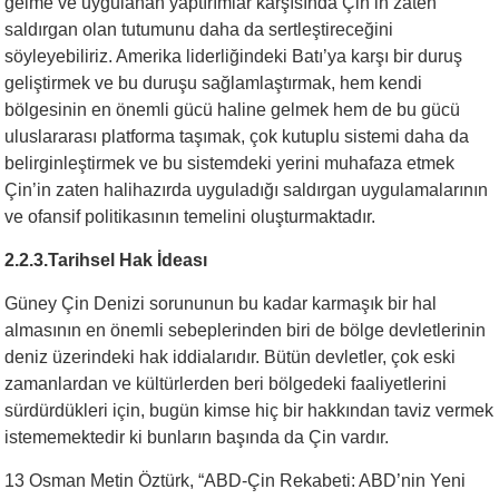
gelme ve uygulanan yaptırımlar karşısında Çin’in zaten
saldırgan olan tutumunu daha da sertleştireceğini
söyleyebiliriz. Amerika liderliğindeki Batı’ya karşı bir duruş
geliştirmek ve bu duruşu sağlamlaştırmak, hem kendi
bölgesinin en önemli gücü haline gelmek hem de bu gücü
uluslararası platforma taşımak, çok kutuplu sistemi daha da
belirginleştirmek ve bu sistemdeki yerini muhafaza etmek
Çin’in zaten halihazırda uyguladığı saldırgan uygulamalarının
ve ofansif politikasının temelini oluşturmaktadır.
2.2.3.Tarihsel Hak İdeası
Güney Çin Denizi sorununun bu kadar karmaşık bir hal
almasının en önemli sebeplerinden biri de bölge devletlerinin
deniz üzerindeki hak iddialarıdır. Bütün devletler, çok eski
zamanlardan ve kültürlerden beri bölgedeki faaliyetlerini
sürdürdükleri için, bugün kimse hiç bir hakkından taviz vermek
istememektedir ki bunların başında da Çin vardır.
13 Osman Metin Öztürk, “ABD-Çin Rekabeti: ABD’nin Yeni