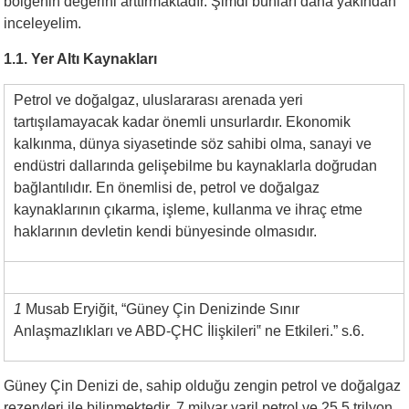
bölgenin değerini arttırmaktadır. Şimdi bunları daha yakından
inceleyelim.
1.1. Yer Altı Kaynakları
Petrol ve doğalgaz, uluslararası arenada yeri
tartışılamayacak kadar önemli unsurlardır. Ekonomik
kalkınma, dünya siyasetinde söz sahibi olma, sanayi ve
endüstri dallarında gelişebilme bu kaynaklarla doğrudan
bağlantılıdır. En önemlisi de, petrol ve doğalgaz
kaynaklarının çıkarma, işleme, kullanma ve ihraç etme
haklarının devletin kendi bünyesinde olmasıdır.
1
Musab Eryiğit, “Güney Çin Denizinde Sınır
Anlaşmazlıkları ve ABD-ÇHC İlişkileri‟ ne Etkileri.” s.6.
Güney Çin Denizi de, sahip olduğu zengin petrol ve doğalgaz
rezervleri ile bilinmektedir. 7 milyar varil petrol ve 25,5 trilyon