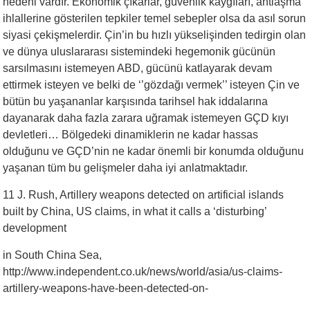
nedeni vardır. Ekonomik çıkarlar, güvenlik kaygıları, antlaşma
ihlallerine gösterilen tepkiler temel sebepler olsa da asıl sorun
siyasi çekişmelerdir. Çin’in bu hızlı yükselişinden tedirgin olan
ve dünya uluslararası sistemindeki hegemonik gücünün
sarsılmasını istemeyen ABD, gücünü katlayarak devam
ettirmek isteyen ve belki de ‘’gözdağı vermek’’ isteyen Çin ve
bütün bu yaşananlar karşısında tarihsel hak iddalarına
dayanarak daha fazla zarara uğramak istemeyen GÇD kıyı
devletleri… Bölgedeki dinamiklerin ne kadar hassas
olduğunu ve GÇD’nin ne kadar önemli bir konumda olduğunu
yaşanan tüm bu gelişmeler daha iyi anlatmaktadır.
11 J. Rush, Artillery weapons detected on artificial islands
built by China, US claims, in what it calls a ‘disturbing’
development
in South China Sea,
http://www.independent.co.uk/news/world/asia/us-claims-
artillery-weapons-have-been-detected-on-