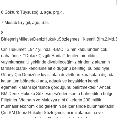
6 Göktürk Tüysüzoğlu, age, prg.4.
7 Musab Eryiğit, age, S.8.
8
BirleşmişMilletlerDenizHukukuSözleşmesi’’KısımII,Blm.2,Md.
Çin Hükümeti 1947 yılında, -BMDHS’nin kabülünden çok
daha önce- ’’Dokuz Çizgili Harita’’ denilen bir bildiri
yayınlamıştır. U şeklinde diyebileceğimiz bir deniz alanının
tarihsel olarak kendisine ait olduğunu belirttiği bu bildiriyle,
Güney Çin Denizi’ne kıyısı olan devletlerin karasuları dışında
kalan tüm bölgedeki ada, adacık ve kayalıkları kendi
egemenlik alanı içerisinde gördüğünü belirtmektedir. Ancak
BM Deniz Hukuku Sözleşmesi’nden sonra bahsedilen bölge;
Filipinler, Vietnam ve Malezya gibi ülkelerin 200 millik
münhasır ekonomik bölgelerinin de içerisinde bulunmaktadır.
Çin BM Deniz Hukuku Sözleşmesi’ni imzalamasına ve