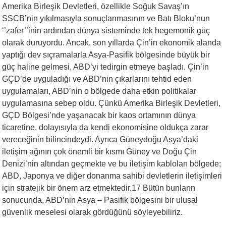
Amerika Birleşik Devletleri, özellikle Soğuk Savaş’ın
SSCB’nin yıkılmasıyla sonuçlanmasının ve Batı Bloku’nun
‘’zafer’’inin ardından dünya sisteminde tek hegemonik güç
olarak duruyordu. Ancak, son yıllarda Çin’in ekonomik alanda
yaptığı dev sıçramalarla Asya-Pasifik bölgesinde büyük bir
güç haline gelmesi, ABD’yi tedirgin etmeye başladı. Çin’in
GÇD’de uyguladığı ve ABD’nin çıkarlarını tehtid eden
uygulamaları, ABD’nin o bölgede daha etkin politikalar
uygulamasına sebep oldu. Çünkü Amerika Birleşik Devletleri,
GÇD Bölgesi’nde yaşanacak bir kaos ortamının dünya
ticaretine, dolayısıyla da kendi ekonomisine oldukça zarar
vereceğinin bilincindeydi. Ayrıca Güneydoğu Asya’daki
iletişim ağının çok önemli bir kısmı Güney ve Doğu Çin
Denizi’nin altından geçmekte ve bu iletişim kabloları bölgede;
ABD, Japonya ve diğer donanma sahibi devletlerin iletişimleri
için stratejik bir önem arz etmektedir.17 Bütün bunların
sonucunda, ABD’nin Asya – Pasifik bölgesini bir ulusal
güvenlik meselesi olarak gördüğünü söyleyebiliriz.