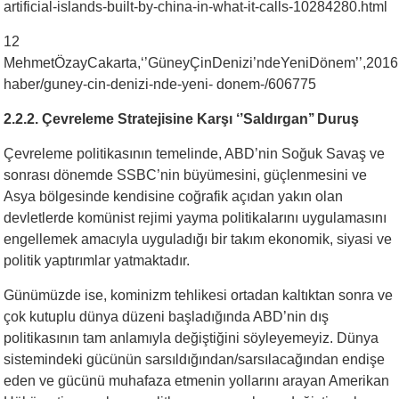
artificial-islands-built-by-china-in-what-it-calls-10284280.html
12
MehmetÖzayCakarta,‘’GüneyÇinDenizi’ndeYeniDönem’’,2016http
haber/guney-cin-denizi-nde-yeni- donem-/606775
2.2.2.
Çevreleme Stratejisine Karşı ‘’Saldırgan’’ Duruş
Çevreleme politikasının temelinde, ABD’nin Soğuk Savaş ve
sonrası dönemde SSBC’nin büyümesini, güçlenmesini ve
Asya bölgesinde kendisine coğrafik açıdan yakın olan
devletlerde komünist rejimi yayma politikalarını uygulamasını
engellemek amacıyla uyguladığı bir takım ekonomik, siyasi ve
politik yaptırımlar yatmaktadır.
Günümüzde ise, kominizm tehlikesi ortadan kaltıktan sonra ve
çok kutuplu dünya düzeni başladığında ABD’nin dış
politikasının tam anlamıyla değiştiğini söyleyemeyiz. Dünya
sistemindeki gücünün sarsıldığından/sarsılacağından endişe
eden ve gücünü muhafaza etmenin yollarını arayan Amerikan