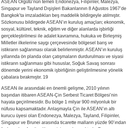
ASEAN Örgütü’nün temeli Endonezya, Filipinler, Malezya,
Singapur ve Tayland Dışişleri Bakanlarının 8 Ağustos 1967’de
Bangkok’ta imzaladıkları beş maddelik bildirgeyle atılmıştır.
Sözkonusu bildirgede ASEAN’ın kuruluş amaçları; ekonomik,
sosyal, kültürel, teknik, eğitim ve diğer alanlarda işbirliği
gerçekleştirilmesi ile adalet kavramına, hukuka ve Birleşmiş
Milletler ilkelerine saygı çerçevesinde bölgesel barış ve
istikrarın sağlanması olarak belirlenmiştir. ASEAN’ın kuruluş
yıllarında ön planda olan çatışmaların durdurulması ve siyasi
istikrarın sağlanması gibi hususlar, Soğuk Savaş sonrası
dönemde yerini ekonomik işbirliğinin geliştirilmesine yönelik
çabalara bırakmıştır. 19
ASEAN ile arasındaki en önemli gelişme, 2010 yılının
başından itibaren ASEAN-Çin Serbest Ticaret Bölgesi’nin
hayata geçirilmesidir. Bu bölge 1 milyar 900 milyonluk bir
nüfusu kapsamaktadır. Anlaşmayla Çin ile ASEAN’ın altı
kurucu üyesi olan Endonezya, Malezya, Tayland, Filipinler,
Singapur ve Brunei arasında ticarette malların yüzde 90’ından