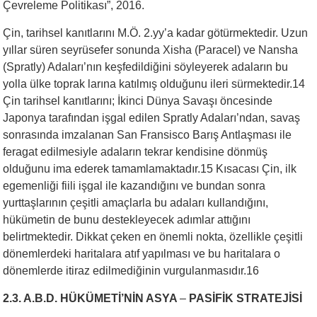
Çevreleme Politikası”, 2016.
Çin, tarihsel kanıtlarını M.Ö. 2.yy’a kadar götürmektedir. Uzun
yıllar süren seyrüsefer sonunda Xisha (Paracel) ve Nansha
(Spratly) Adaları’nın keşfedildiğini söyleyerek adaların bu
yolla ülke toprak larına katılmış olduğunu ileri sürmektedir.14
Çin tarihsel kanıtlarını; İkinci Dünya Savaşı öncesinde
Japonya tarafından işgal edilen Spratly Adaları’ndan, savaş
sonrasında imzalanan San Fransisco Barış Antlaşması ile
feragat edilmesiyle adaların tekrar kendisine dönmüş
olduğunu ima ederek tamamlamaktadır.15 Kısacası Çin, ilk
egemenliği fiili işgal ile kazandığını ve bundan sonra
yurttaşlarının çeşitli amaçlarla bu adaları kullandığını,
hükümetin de bunu destekleyecek adımlar attığını
belirtmektedir. Dikkat çeken en önemli nokta, özellikle çeşitli
dönemlerdeki haritalara atıf yapılması ve bu haritalara o
dönemlerde itiraz edilmediğinin vurgulanmasıdır.16
2.3. A.B.D. HÜKÜMETİ’NİN ASYA
–
PASİFİK STRATEJİSİ