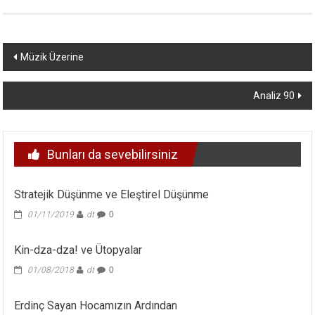
Yazı
Müzik Üzerine
dolaşımı
Analiz 90
Bunları da sevebilirsiniz
Stratejik Düşünme ve Eleştirel Düşünme
01/11/2019
dt
0
Kin-dza-dza! ve Ütopyalar
01/08/2018
dt
0
Erdinç Sayan Hocamızın Ardından