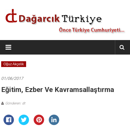
İçeriğe
geç
Dağarcık
Türkiye
Önce
Oğuz Akçelik
Türkiye
Cumhuriyeti…
01/06/2017
Eğitim, Ezber Ve Kavramsallaştırma
Gönderen: dt