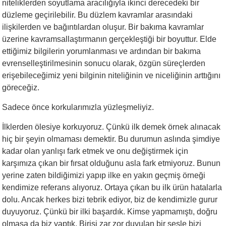
niteliklerden soyutlama aracılığıyla ikinci derecedeki bir
düzleme geçirilebilir. Bu düzlem kavramlar arasındaki
ilişkilerden ve bağıntılardan oluşur. Bir bakıma kavramlar
üzerine kavramsallaştırmanın gerçekleştiği bir boyuttur. Elde
ettiğimiz bilgilerin yorumlanması ve ardından bir bakıma
evrenselleştirilmesinin sonucu olarak, özgün süreçlerden
erişebileceğimiz yeni bilginin niteliğinin ve niceliğinin arttığını
göreceğiz.
Sadece önce korkularımızla yüzleşmeliyiz.
İlklerden ölesiye korkuyoruz. Çünkü ilk demek örnek alınacak
hiç bir şeyin olmaması demektir. Bu durumun aslında şimdiye
kadar olan yanlışı fark etmek ve onu değiştirmek için
karşımıza çıkan bir fırsat olduğunu asla fark etmiyoruz. Bunun
yerine zaten bildiğimizi yapıp ilke en yakın geçmiş örneği
kendimize referans alıyoruz. Ortaya çıkan bu ilk ürün hatalarla
dolu. Ancak herkes bizi tebrik ediyor, biz de kendimizle gurur
duyuyoruz. Çünkü bir ilki başardık. Kimse yapmamıştı, doğru
olmasa da biz yaptık. Birisi zar zor duyulan bir sesle bizi