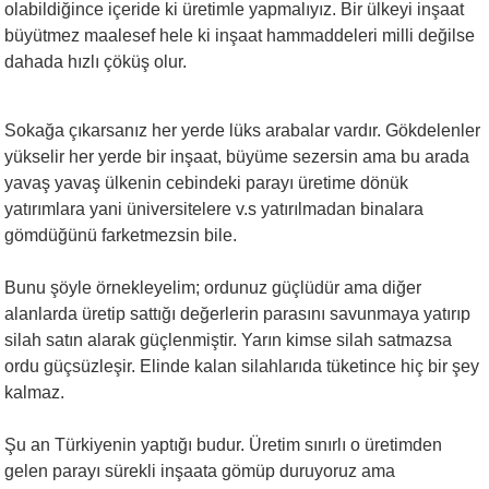
olabildiğince içeride ki üretimle yapmalıyız. Bir ülkeyi inşaat
büyütmez maalesef hele ki inşaat hammaddeleri milli değilse
dahada hızlı çöküş olur.
Sokağa çıkarsanız her yerde lüks arabalar vardır. Gökdelenler
yükselir her yerde bir inşaat, büyüme sezersin ama bu arada
yavaş yavaş ülkenin cebindeki parayı üretime dönük
yatırımlara yani üniversitelere v.s yatırılmadan binalara
gömdüğünü farketmezsin bile.
Bunu şöyle örnekleyelim; ordunuz güçlüdür ama diğer
alanlarda üretip sattığı değerlerin parasını savunmaya yatırıp
silah satın alarak güçlenmiştir. Yarın kimse silah satmazsa
ordu güçsüzleşir. Elinde kalan silahlarıda tüketince hiç bir şey
kalmaz.
Şu an Türkiyenin yaptığı budur. Üretim sınırlı o üretimden
gelen parayı sürekli inşaata gömüp duruyoruz ama