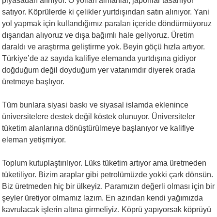
piyasadan alınıyor. O yolları almanlar, japonlar tasarlıyor
satıyor. Köprülerde ki çelikler yurtdışından satın alınıyor. Yani
yol yapmak için kullandığımız paraları içeride döndürmüyoruz
dışarıdan alıyoruz ve dışa bağımlı hale geliyoruz. Üretim
daraldı ve araştırma geliştirme yok. Beyin göçü hızla artıyor.
Türkiye’de az sayıda kalifiye elemanda yurtdışına gidiyor
doğduğum değil doyduğum yer vatanımdır diyerek orada
üretmeye başlıyor.
Tüm bunlara siyasi baskı ve siyasal islamda eklenince
üniversitelere destek değil köstek olunuyor. Üniversiteler
tüketim alanlarına dönüştürülmeye başlanıyor ve kalifiye
eleman yetişmiyor.
Toplum kutuplaştırılıyor. Lüks tüketim artıyor ama üretmeden
tüketiliyor. Bizim araplar gibi petrolümüzde yokki çark dönsün.
Biz üretmeden hiç bir ülkeyiz. Paramızın değerli olması için bir
şeyler üretiyor olmamız lazım. En azından kendi yağımızda
kavrulacak işlerin altına girmeliyiz. Köprü yapıyorsak köprüyü