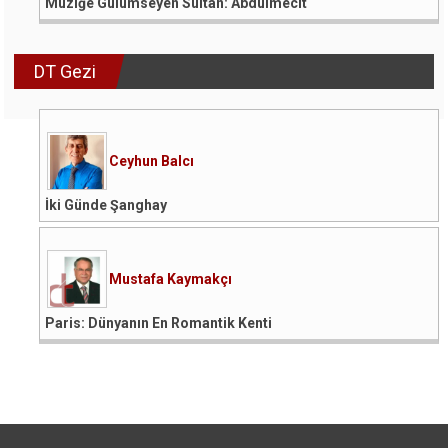
Müziğe Gülümseyen Sultan: Abdülmecit
DT Gezi
Ceyhun Balcı
İki Günde Şanghay
Mustafa Kaymakçı
Paris: Dünyanın En Romantik Kenti