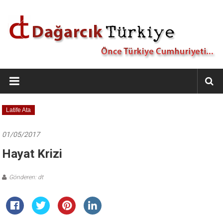
İçeriğe
geç
Dağarcık
Türkiye
Önce
Latife Ata
Türkiye
Cumhuriyeti…
01/05/2017
Hayat Krizi
Gönderen: dt