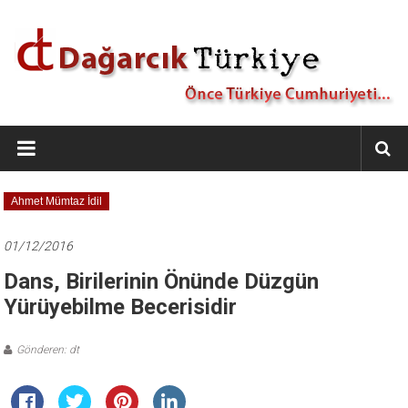
İçeriğe
geç
Dağarcık
Türkiye
Önce
Ahmet Mümtaz İdil
Türkiye
Cumhuriyeti…
01/12/2016
Dans, Birilerinin Önünde Düzgün
Yürüyebilme Becerisidir
Gönderen: dt