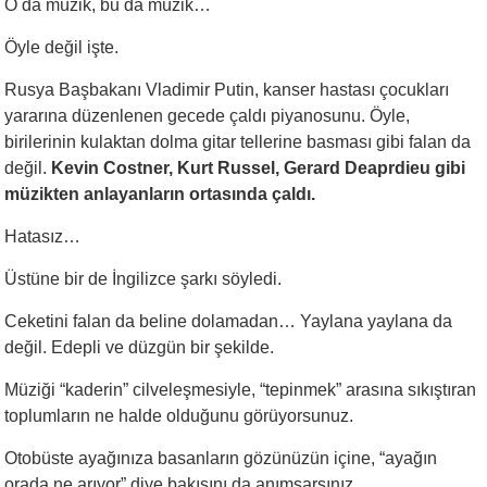
O da müzik, bu da müzik…
Öyle değil işte.
Rusya Başbakanı Vladimir Putin, kanser hastası çocukları
yararına düzenlenen gecede çaldı piyanosunu. Öyle,
birilerinin kulaktan dolma gitar tellerine basması gibi falan da
değil.
Kevin Costner, Kurt Russel, Gerard Deaprdieu gibi
müzikten anlayanların ortasında çaldı.
Hatasız…
Üstüne bir de İngilizce şarkı söyledi.
Ceketini falan da beline dolamadan… Yaylana yaylana da
değil. Edepli ve düzgün bir şekilde.
Müziği “kaderin” cilveleşmesiyle, “tepinmek” arasına sıkıştıran
toplumların ne halde olduğunu görüyorsunuz.
Otobüste ayağınıza basanların gözünüzün içine, “ayağın
orada ne arıyor” diye bakışını da anımsarsınız.