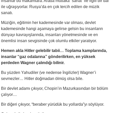
insanlar bu makamlara. Arada mutlaka “sanat” ile ilgili bir dal
ile uğraşıyorlar. Rusya’da en çok tercih edilen de müzik
sanatı.
Müziğin, eğitimin her kademesinde var olması, devlet
kademesinde hangi aşamaya gelirse gelsin bu insanların
dünyayı kavrayışlarında, insanları yönetmesinde ve en
önemlisi insan sevgisinde çok olumlu etkiler yaratıyor.
Hemen akla Hitler gelebilir tabii… Toplama kamplarında,
insanlar “gaz odalarına” gönderilirken, en yüksek
perdeden Wagner çalındığı bilinir.
Bu yüzden Yahudiler (ve nedense İngilizler) Wagner’i
sevmezler… Hitler doğmadan ölmüş olsa bile.
Bir devlet adamı çıkıyor, Chopin’in Mazurkasından bir bölüm
çalıyor…
Bir diğeri çıkıyor, “beraber yürüdük bu yollarda”yı söylüyor.