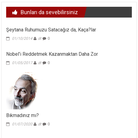
Bunları da sevebilirsiniz
Şeytana Ruhumuzu Satacağız da, Kaça?lar
01/10/2014
dt
0
Nobel’i Reddetmek Kazanmaktan Daha Zor
01/05/2017
dt
0
Bıkmadınız mı?
01/07/2020
dt
0