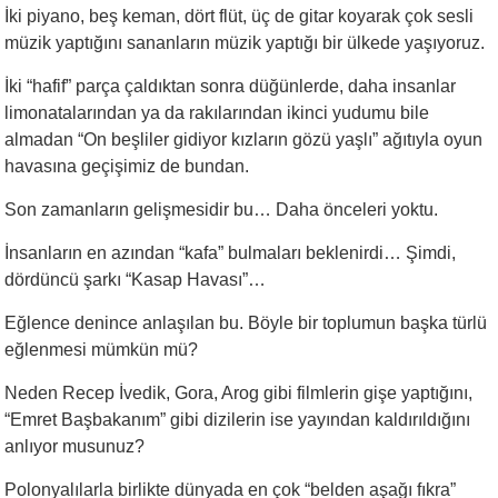
İki piyano, beş keman, dört flüt, üç de gitar koyarak çok sesli
müzik yaptığını sananların müzik yaptığı bir ülkede yaşıyoruz.
İki “hafif” parça çaldıktan sonra düğünlerde, daha insanlar
limonatalarından ya da rakılarından ikinci yudumu bile
almadan “On beşliler gidiyor kızların gözü yaşlı” ağıtıyla oyun
havasına geçişimiz de bundan.
Son zamanların gelişmesidir bu… Daha önceleri yoktu.
İnsanların en azından “kafa” bulmaları beklenirdi… Şimdi,
dördüncü şarkı “Kasap Havası”…
Eğlence denince anlaşılan bu. Böyle bir toplumun başka türlü
eğlenmesi mümkün mü?
Neden Recep İvedik, Gora, Arog gibi filmlerin gişe yaptığını,
“Emret Başbakanım” gibi dizilerin ise yayından kaldırıldığını
anlıyor musunuz?
Polonyalılarla birlikte dünyada en çok “belden aşağı fıkra”