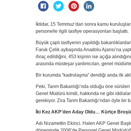
İktidar, 15 Temmuz’dan sonra kamu kuruluşlar
personelle ilgili tasfiye operasyonları başlattı.
Büyük çaplı tasfiyenin yapıldığı bakanlıklarda
Faruk Çelik aybaşında Anadolu Ajansı’na yapt
ihraç edildiğini, 453 kişinin ise açığa alındığı
arasında müsteşar yardımcıları, genel müdürler
Bir kurumda “kadrolaşma” dendiği anda ilk ak
Peki, Tarım Bakanlığı’nda olduğu öne sürüle
Genel Müdürü kimdi, hakkında ne gibi iddialar
gerekiyor. Zira Tarım Bakanlığı’ndan öyle bir ba
İki Kez AKP’den Aday Oldu… Kürtçe Broşür
Adı Nizamettin Ekinci. Halen AKP Genel Başka
döneminde 2008’de Personel Genel Müdürlüğü