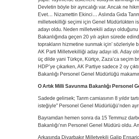
Devletin böyle bir ayrıcalığı var. Ancak ne hi
Evet… Nizamettin Ekinci… Aslında Gıda Tarım v
milletvekilliği seçimi için Genel Müdürlükten ist
adayı oldu. Neden milletvekili adayı olduğunu
Bakanlığında geçen 20 yılı aşkın sürede edind
toprakların hizmetine sunmak için’ sözleriyle 
AK Parti Milletvekilliği aday adayı idi. Aday o
üç dilde yani Türkçe, Kürtçe, Zaza’ca seçim 
HDP’ye çıkarken, AK Partiye sadece 2 oy çıktı.
Bakanlığı Personel Genel Müdürlüğü makamın
O Artık Milli Savunma Bakanlığı Personel 
Sadede gelirsek; Tarım camiasının 8 yıldır tar
isteğiyle” Personel Genel Müdürlüğü’nden ayrı
Bayramdan hemen sonra da 15 Temmuz darbesi v
Bakanlığı’nın Personel Genel Müdürü oldu. Am
Arkasında Diyarbakır Milletvekili Galip Ensar