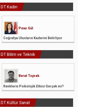
DT Kadın
Pınar Gül
Coğrafya Ulusların Kaderini Belirliyor
DT Bilim ve Teknik
Berat Toprak
Renklerin Psikolojik Etkisi Gerçek mi?
DT Kültür Sanat