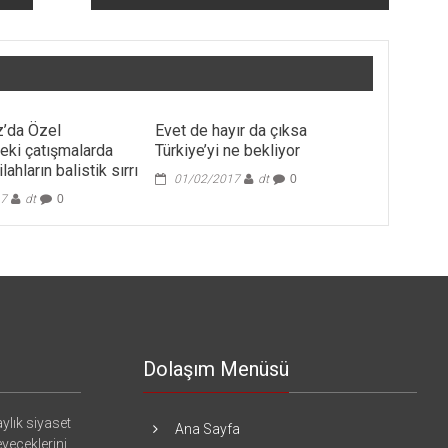
’da Özel
Evet de hayır da çıksa
deki çatışmalarda
Türkiye’yi ne bekliyor
ilahların balistik sırrı
01/02/2017
dt
0
17
dt
0
Dolaşım Menüsü
ylık siyaset
Ana Sayfa
eyeceklerini