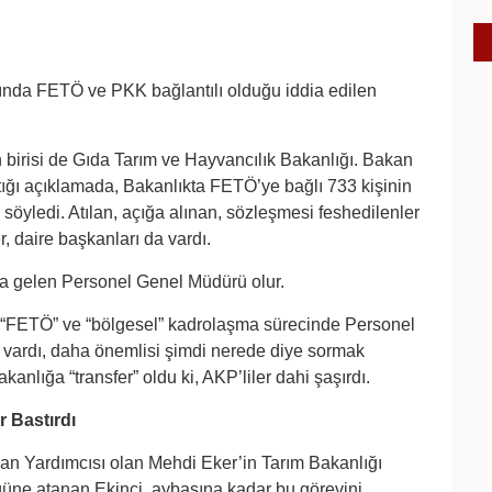
ında FETÖ ve PKK bağlantılı olduğu iddia edilen
n birisi de Gıda Tarım ve Hayvancılık Bakanlığı. Bakan
ığı açıklamada, Bakanlıkta FETÖ’ye bağlı 733 kişinin
nı söyledi. Atılan, açığa alınan, sözleşmesi feshedilenler
, daire başkanları da vardı.
la gelen Personel Genel Müdürü olur.
n “FETÖ” ve “bölgesel” kadrolaşma sürecinde Personel
 vardı, daha önemlisi şimdi nerede diye sormak
kanlığa “transfer” oldu ki, AKP’liler dahi şaşırdı.
 Bastırdı
n Yardımcısı olan Mehdi Eker’in Tarım Bakanlığı
ne atanan Ekinci, aybaşına kadar bu görevini