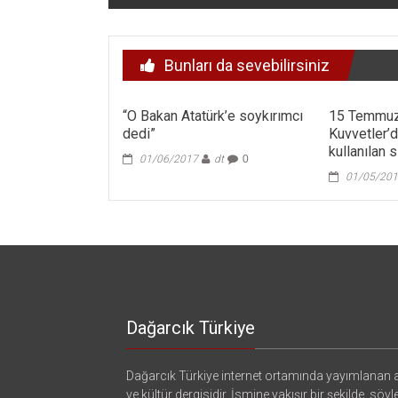
dolaşımı
Bunları da sevebilirsiniz
“O Bakan Atatürk’e soykırımcı
15 Temmuz
dedi”
Kuvvetler’
kullanılan s
01/06/2017
dt
0
01/05/20
Dağarcık Türkiye
Dağarcık Türkiye internet ortamında yayımlanan a
ve kültür dergisidir. İsmine yakışır bir şekilde, söyl