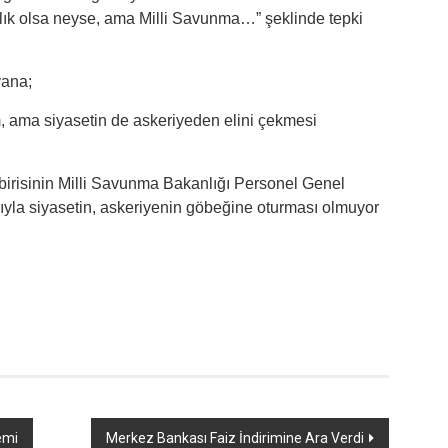
ık olsa neyse, ama Milli Savunma…” şeklinde tepki
yana;
m, ama siyasetin de askeriyeden elini çekmesi
 birisinin Milli Savunma Bakanlığı Personel Genel
ıyla siyasetin, askeriyenin göbeğine oturması olmuyor
emi
Merkez Bankası Faiz İndirimine Ara Verdi