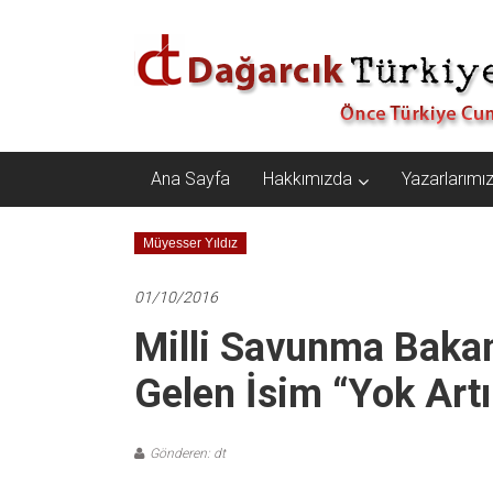
İçeriğe
Dağarcık
geç
Türkiye
Önce
Türkiye
Cumhuriyeti…
Ana Sayfa
Hakkımızda
Yazarlarımı
Müyesser Yıldız
01/10/2016
Milli Savunma Bakan
Gelen İsim “Yok Artı
Gönderen: dt