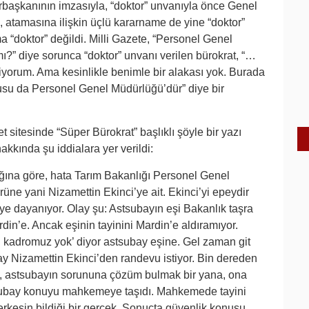
başkanının imzasıyla, “doktor” unvanıyla önce Genel
 atamasına ilişkin üçlü kararname de yine “doktor”
“doktor” değildi. Milli Gazete, “Personel Genel
mı?” diye sorunca “doktor” unvanı verilen bürokrat, “…
miyorum. Ama kesinlikle benimle bir alakası yok. Burada
usu da Personel Genel Müdürlüğü’dür” diye bir
t sitesinde “Süper Bürokrat” başlıklı şöyle bir yazı
kkında şu iddialara yer verildi:
dığına göre, hata Tarım Bakanlığı Personel Genel
ne yani Nizamettin Ekinci’ye ait. Ekinci’yi epeydir
iye dayanıyor. Olay şu: Astsubayın eşi Bakanlık taşra
ardin’e. Ancak eşinin tayinini Mardin’e aldıramıyor.
kadromuz yok’ diyor astsubay eşine. Gel zaman git
 Nizamettin Ekinci’den randevu istiyor. Bin dereden
nci, astsubayın sorununa çözüm bulmak bir yana, ona
tsubay konuyu mahkemeye taşıdı. Mahkemede tayini
herkesin bildiği bir gerçek. Sonuçta güvenlik konusu.