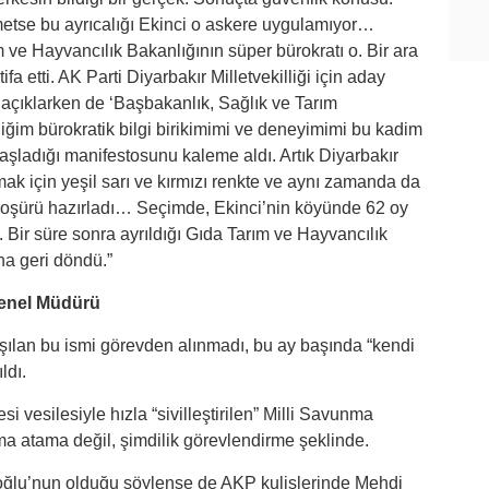
kmetse bu ayrıcalığı Ekinci o askere uygulamıyor…
e Hayvancılık Bakanlığının süper bürokratı o. Bir ara
ifa etti. AK Parti Diyarbakır Milletvekilliği için aday
 açıklarken de ‘Başbakanlık, Sağlık ve Tarım
iğim bürokratik bilgi birikimimi ve deneyimimi bu kadim
başladığı manifestosunu kaleme aldı. Artık Diyarbakır
lmak için yeşil sarı ve kırmızı renkte ve aynı zamanda da
broşürü hazırladı… Seçimde, Ekinci’nin köyünde 62 oy
 Bir süre sonra ayrıldığı Gıda Tarım ve Hayvancılık
a geri döndü.”
Genel Müdürü
tışılan bu ismi görevden alınmadı, bu ay başında “kendi
ldı.
esilesiyle hızla “sivilleştirilen” Milli Savunma
a atama değil, şimdilik görevlendirme şeklinde.
ioğlu’nun olduğu söylense de AKP kulislerinde Mehdi