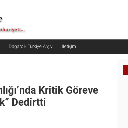
z
Dağarcık Türkiye Arşivi
İletişim
lığı’nda Kritik Göreve
k” Dedirtti