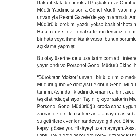
Bakanlıktaki bir bürokrat Başbakan ve Cumhur
Müdür Yardımcısı sonra Genel Müdür yapılmış,
unvanıyla Resmi Gazete’de yayımlanmıştı. Ama 
Müdürü bilerek mi yazdı, yoksa basit bir hata 
Hata mı dersiniz, ihmalkârlık mı dersiniz bile
bir hata veya ihmalkârlık varsa, bunun soruml
açıklama yapmıştı.
Bu olay üzerine de ulusaltarim.com adlı interne
yayınlandı ve Personel Genel Müdürü Ekinci ha
“
Bürokratın ‘doktor’ unvanlı bir bildirimi olma
Müdürlüğüne ve dolayısı ile onun Genel Müdürü
tanırım. Aslında ilk adını duymam da bir trajed
teşkilatında çalışıyor. Tayini çıkıyor askerin M
Personel Genel Müdürlüğü ‘orada sana uygun 
zaman derdini kimselere anlatamayan astsubay
su getirilerek verilen randevuya gidiyor. Eki
kapıyı gösteriyor. Hikâyeyi uzatmayayım. As
yaptı. Tayinlerde askerlere kolaylık tanındığı 