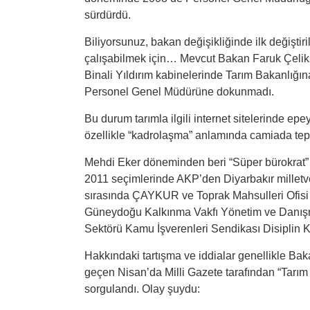
sürdürdü.
Biliyorsunuz, bakan değişikliğinde ilk değişti
çalışabilmek için… Mevcut Bakan Faruk Çelik
Binali Yıldırım kabinelerinde Tarım Bakanlığına 
Personel Genel Müdürüne dokunmadı.
Bu durum tarımla ilgili internet sitelerinde ep
özellikle “kadrolaşma” anlamında camiada tepki
Mehdi Eker döneminden beri “Süper bürokrat” 
2011 seçimlerinde AKP’den Diyarbakır millet
sırasında ÇAYKUR ve Toprak Mahsulleri Ofisi 
Güneydoğu Kalkınma Vakfı Yönetim ve Danışma
Sektörü Kamu İşverenleri Sendikası Disiplin 
Hakkındaki tartışma ve iddialar genellikle Baka
geçen Nisan’da Milli Gazete tarafından “Tarım 
sorgulandı. Olay şuydu: