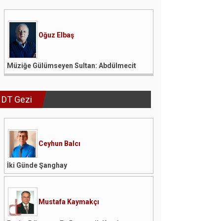
Oğuz Elbaş
Müziğe Gülümseyen Sultan: Abdülmecit
DT Gezi
Ceyhun Balcı
İki Günde Şanghay
Mustafa Kaymakçı