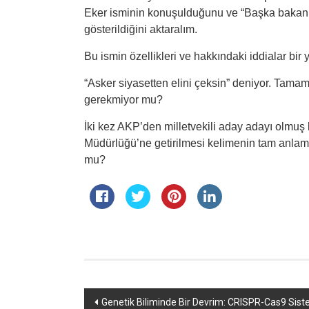
Eker isminin konuşulduğunu ve “Başka bakanl
gösterildiğini aktaralım.
Bu ismin özellikleri ve hakkındaki iddialar bir 
“
Asker siyasetten elini çeksin” deniyor. Tama
gerekmiyor mu?
İki kez AKP’den milletvekili aday adayı olmuş
Müdürlüğü’ne getirilmesi kelimenin tam anlam
mu?
Yazı
Genetik Biliminde Bir Devrim: CRISPR-Cas9 Sist