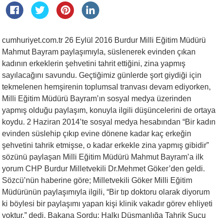
cumhuriyet.com.tr 26 Eylül 2016 Burdur Milli Eğitim Müdürü
Mahmut Bayram paylaşımıyla, süslenerek evinden çıkan
kadının erkeklerin şehvetini tahrit ettiğini, zina yapmış
sayılacağını savundu. Geçtiğimiz günlerde şort giydiği için
tekmelenen hemşirenin toplumsal tranvası devam ediyorken,
Milli Eğitim Müdürü Bayram’ın sosyal medya üzerinden
yapmış olduğu paylaşım, konuyla ilgili düşüncelerini de ortaya
koydu. 2 Haziran 2014’te sosyal medya hesabından “Bir kadın
evinden süslehip çıkıp evine dönene kadar kaç erkeğin
şehvetini tahrik etmişse, o kadar erkekle zina yapmış gibidir”
sözünü paylaşan Milli Eğitim Müdürü Mahmut Bayram’a ilk
yorum CHP Burdur Milletvekili Dr.Mehmet Göker’den geldi.
Sözcü’nün haberine göre; Milletvekili Göker Milli Eğitim
Müdürünün paylaşımıyla ilgili, “Bir tıp doktoru olarak diyorum
ki böylesi bir paylaşımı yapan kişi klinik vakadır görev ehliyeti
yoktur.” dedi. Bakana Sordu: Halkı Düşmanlığa Tahrik Suçu