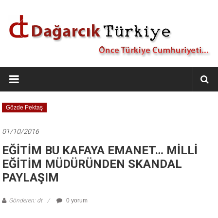
İçeriğe
geç
Dağarcık
Türkiye
Önce
Gözde Pektaş
Türkiye
Cumhuriyeti…
01/10/2016
EĞİTİM BU KAFAYA EMANET… MİLLİ
EĞİTİM MÜDÜRÜNDEN SKANDAL
PAYLAŞIM
Gönderen: dt
0 yorum