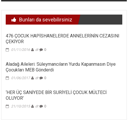
Bunları da sevebilirsiniz
476 ÇOCUK HAPİSHANELERDE ANNELERİNİN CEZASINI
ÇEKİYOR
01/11/2016
dt
0
Aladağ Aileleri: Süleymancıların Yurdu Kapanmasın Diye
Çocukları MEB Gönderdi
01/06/2017
dt
0
‘HER ÜÇ SANİYEDE BİR SURİYELİ ÇOCUK MÜLTECİ
OLUYOR’
21/10/2015
dt
0