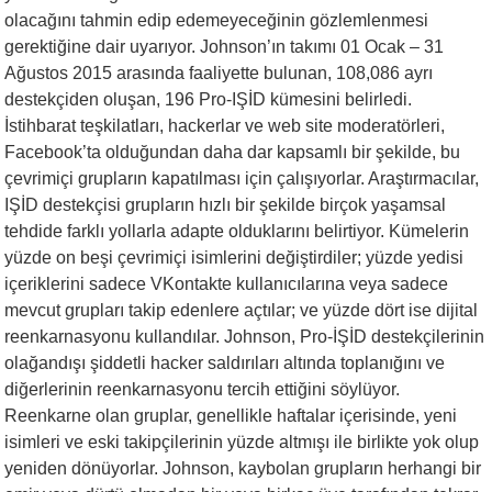
olacağını tahmin edip edemeyeceğinin gözlemlenmesi
gerektiğine dair uyarıyor. Johnson’ın takımı 01 Ocak – 31
Ağustos 2015 arasında faaliyette bulunan, 108,086 ayrı
destekçiden oluşan, 196 Pro-IŞİD kümesini belirledi.
İstihbarat teşkilatları, hackerlar ve web site moderatörleri,
Facebook’ta olduğundan daha dar kapsamlı bir şekilde, bu
çevrimiçi grupların kapatılması için çalışıyorlar. Araştırmacılar,
IŞİD destekçisi grupların hızlı bir şekilde birçok yaşamsal
tehdide farklı yollarla adapte olduklarını belirtiyor. Kümelerin
yüzde on beşi çevrimiçi isimlerini değiştirdiler; yüzde yedisi
içeriklerini sadece VKontakte kullanıcılarına veya sadece
mevcut grupları takip edenlere açtılar; ve yüzde dört ise dijital
reenkarnasyonu kullandılar. Johnson, Pro-İŞİD destekçilerinin
olağandışı şiddetli hacker saldırıları altında toplanığını ve
diğerlerinin reenkarnasyonu tercih ettiğini söylüyor.
Reenkarne olan gruplar, genellikle haftalar içerisinde, yeni
isimleri ve eski takipçilerinin yüzde altmışı ile birlikte yok olup
yeniden dönüyorlar. Johnson, kaybolan grupların herhangi bir