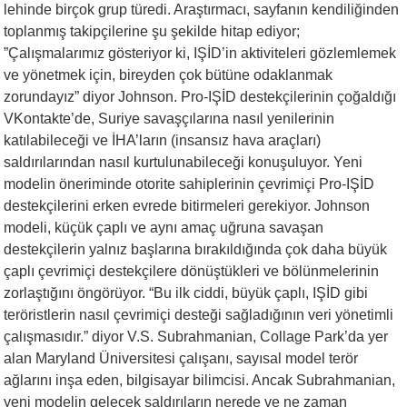
lehinde birçok grup türedi. Araştırmacı, sayfanın kendiliğinden
toplanmış takipçilerine şu şekilde hitap ediyor;
”Çalışmalarımız gösteriyor ki, IŞİD’in aktiviteleri gözlemlemek
ve yönetmek için, bireyden çok bütüne odaklanmak
zorundayız” diyor Johnson. Pro-IŞİD destekçilerinin çoğaldığı
VKontakte’de, Suriye savaşçılarına nasıl yenilerinin
katılabileceği ve İHA’ların (insansız hava araçları)
saldırılarından nasıl kurtulunabileceği konuşuluyor. Yeni
modelin öneriminde otorite sahiplerinin çevrimiçi Pro-IŞİD
destekçilerini erken evrede bitirmeleri gerekiyor. Johnson
modeli, küçük çaplı ve aynı amaç uğruna savaşan
destekçilerin yalnız başlarına bırakıldığında çok daha büyük
çaplı çevrimiçi destekçilere dönüştükleri ve bölünmelerinin
zorlaştığını öngörüyor. “Bu ilk ciddi, büyük çaplı, IŞİD gibi
teröristlerin nasıl çevrimiçi desteği sağladığının veri yönetimli
çalışmasıdır.” diyor V.S. Subrahmanian, Collage Park’da yer
alan Maryland Üniversitesi çalışanı, sayısal model terör
ağlarını inşa eden, bilgisayar bilimcisi. Ancak Subrahmanian,
yeni modelin gelecek saldırıların nerede ve ne zaman