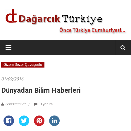
İçeriğe
geç
Dağarcık
Türkiye
Önce
Gizem Sezer Çavuşoğlu
Türkiye
Cumhuriyeti…
01/09/2016
Dünyadan Bilim Haberleri
Gönderen: dt
0 yorum