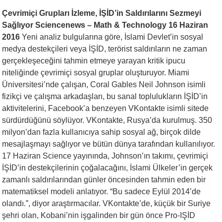
Çevrimiçi Grupları İzleme, İŞİD’in Saldırılarını Sezmeyi
Sağlıyor Sciencenews – Math & Technology 16 Haziran
2016
Yeni analiz bulgularına göre, İslami Devlet’in sosyal
medya destekçileri veya İŞİD, terörist saldırıların ne zaman
gerçekleşeceğini tahmin etmeye yarayan kritik ipucu
niteliğinde çevrimiçi sosyal gruplar oluşturuyor. Miami
Üniversitesi’nde çalışan, Coral Gables Neil Johnson isimli
fizikçi ve çalışma arkadaşları, bu sanal toplulukların İŞİD’in
aktivitelerini, Facebook’a benzeyen VKontakte isimli sitede
sürdürdüğünü söylüyor. VKontakte, Rusya’da kurulmuş. 350
milyon’dan fazla kullanıcıya sahip sosyal ağ, birçok dilde
mesajlaşmayı sağlıyor ve bütün dünya tarafından kullanılıyor.
17 Haziran Science yayınında, Johnson’ın takımı, çevrimiçi
İŞİD’in destekçilerinin çoğalacağını, İslami Ülkeler’in gerçek
zamanlı saldırılarından günler öncesinden tahmin eden bir
matematiksel modeli anlatıyor. “Bu sadece Eylül 2014’de
olandı.”, diyor araştırmacılar. VKontakte’de, küçük bir Suriye
şehri olan, Kobani’nin işgalinden bir gün önce Pro-IŞİD