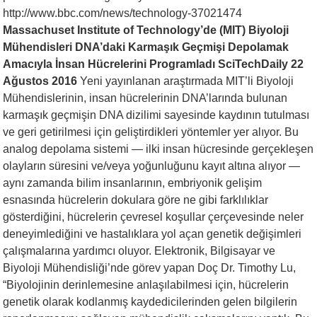
http://www.bbc.com/news/technology-37021474
Massachuset Institute of Technology’de (MIT) Biyoloji
Mühendisleri DNA’daki Karmaşık Geçmişi Depolamak
Amacıyla İnsan Hücrelerini Programladı SciTechDaily 22
Ağustos 2016
Yeni yayınlanan araştırmada MIT’li Biyoloji
Mühendislerinin, insan hücrelerinin DNA’larında bulunan
karmaşık geçmişin DNA dizilimi sayesinde kaydının tutulması
ve geri getirilmesi için geliştirdikleri yöntemler yer alıyor. Bu
analog depolama sistemi — ilki insan hücresinde gerçekleşen
olayların süresini ve/veya yoğunluğunu kayıt altına alıyor —
aynı zamanda bilim insanlarının, embriyonik gelişim
esnasında hücrelerin dokulara göre ne gibi farklılıklar
gösterdiğini, hücrelerin çevresel koşullar çerçevesinde neler
deneyimlediğini ve hastalıklara yol açan genetik değişimleri
çalışmalarına yardımcı oluyor. Elektronik, Bilgisayar ve
Biyoloji Mühendisliği’nde görev yapan Doç Dr. Timothy Lu,
“Biyolojinin derinlemesine anlaşılabilmesi için, hücrelerin
genetik olarak kodlanmış kaydedicilerinden gelen bilgilerin