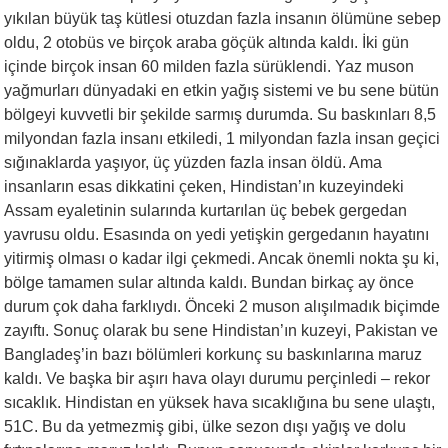
yıkılan büyük taş kütlesi otuzdan fazla insanın ölümüne sebep
oldu, 2 otobüs ve birçok araba göçük altında kaldı. İki gün
içinde birçok insan 60 milden fazla sürüklendi. Yaz muson
yağmurları dünyadaki en etkin yağış sistemi ve bu sene bütün
bölgeyi kuvvetli bir şekilde sarmış durumda. Su baskınları 8,5
milyondan fazla insanı etkiledi, 1 milyondan fazla insan geçici
sığınaklarda yaşıyor, üç yüzden fazla insan öldü. Ama
insanların esas dikkatini çeken, Hindistan’ın kuzeyindeki
Assam eyaletinin sularında kurtarılan üç bebek gergedan
yavrusu oldu. Esasında on yedi yetişkin gergedanın hayatını
yitirmiş olması o kadar ilgi çekmedi. Ancak önemli nokta şu ki,
bölge tamamen sular altında kaldı. Bundan birkaç ay önce
durum çok daha farklıydı. Önceki 2 muson alışılmadık biçimde
zayıftı. Sonuç olarak bu sene Hindistan’ın kuzeyi, Pakistan ve
Bangladeş’in bazı bölümleri korkunç su baskınlarına maruz
kaldı. Ve başka bir aşırı hava olayı durumu perçinledi – rekor
sıcaklık. Hindistan en yüksek hava sıcaklığına bu sene ulaştı,
51C. Bu da yetmezmiş gibi, ülke sezon dışı yağış ve dolu