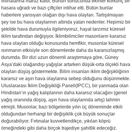
fırtınalarına maruz kaldı. Bunun sonucunda ekinler korkunç bir
hasara uğradı ve bazı çiftçiler intihar etti. Bütün bunlar
haberlere yansıyan olağan dışı hava olayları. Tartışılmayan
şey ise bu hava olaylarının altında yatan nedenler. Hepimiz bir
şekilde hava durumuyla ilgileniyoruz, hayat tarzımız küresel
iklim tarafından değişiyor. İklimbilimciler masonların kararsız
hava olayları olduğu konusunda hemfikir, musonlar küresel
ısınmanın etkisiyle son dönemlerde daha da kararsızlaşmış
durumda. Bir dizi uzun dönemli araştırmaya göre, Güney
Asya’daki olağandışı yağışlar artarken düşük-orta ölçekli hava
olayları düşüş göstermekte. Bilim insanları iklim değişikliğinin
kararsız ve aşırı hava olaylarına sebep olduğunu düşünmekte.
Uluslararası İklim Değişikliği Paneli(IPCC), bir yarımada olan
Hindistan’ın yağış kalıplarının daha kararsız olacağını (genel
yağış oranında düşüş, aşırı hava olaylarında artış) tahmin
etmişti. Musonlar, bazı bölgelerde yılın üç döneminde etkili
olduğundan herhangi bir değişiklik çok büyük sonuçlar
doğurabiliyor. Fırtınalar kuvvetlendikçe, yıkılan köprü
örneğindeki gibi daha birçok trajediye şahitlik edeceğiz.