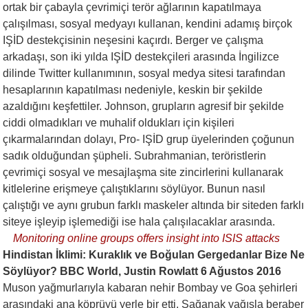
ortak bir çabayla çevrimiçi terör ağlarının kapatılmaya
çalışılması, sosyal medyayı kullanan, kendini adamış birçok
IŞİD destekçisinin neşesini kaçırdı. Berger ve çalışma
arkadaşı, son iki yılda IŞİD destekçileri arasında İngilizce
dilinde Twitter kullanımının, sosyal medya sitesi tarafından
hesaplarının kapatılması nedeniyle, keskin bir şekilde
azaldığını keşfettiler. Johnson, grupların agresif bir şekilde
ciddi olmadıkları ve muhalif oldukları için kişileri
çıkarmalarından dolayı, Pro- IŞİD grup üyelerinden çoğunun
sadık olduğundan şüpheli. Subrahmanian, teröristlerin
çevrimiçi sosyal ve mesajlaşma site zincirlerini kullanarak
kitlelerine erişmeye çalıştıklarını söylüyor. Bunun nasıl
çalıştığı ve aynı grubun farklı maskeler altında bir siteden farklı
siteye işleyip işlemediği ise hala çalışılacaklar arasında.
Monitoring online groups offers insight into ISIS attacks
Hindistan İklimi: Kuraklık ve Boğulan Gergedanlar Bize Ne
Söylüyor? BBC World, Justin Rowlatt 6 Ağustos 2016
Muson yağmurlarıyla kabaran nehir Bombay ve Goa şehirleri
arasındaki ana köprüyü yerle bir etti. Sağanak yağışla beraber