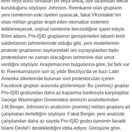
emir veya dürtü olmadan bir veya birkaç üye tarafından tekrar
kurulduğunu söylüyor. Johnson, Reenkarne olan grupların
yeni isimlerinin eski üyeleri uyaracak, fakat VKontakte’nin
olası militan grupları tespit eden otomatize sistemini
tetiklemeyecek, orijinal isimlerine benzediğine işaret ediyor.
Bilim adamı, Pro-IŞİD gruplarının genişlemeleri tabanlı terör
saldırılarının tahminlerinde olduğu gibi, yeni modellerinin
protesto gruplarının sayılarındaki ani sıçrayışlardan toplu
protestoların ne zaman olacağının tahminine dair umut
verdiğini söylüyor. Araştırmacının bulgularına göre, bir fark var
ki: Reenkarnasyon son üç yıldır Brezilya’da ve bazı Latin
Amerika ülkelerinde bulunan sivil protestocuları içeren
Facebook grupları arasında gözlenmiyor. Bu çevrimiçi gruplar
Pro-IŞİD grubundan daha az kapanma baskısıyla karşılaştılar.
George Washington Üniversitesi terörizm analistlerinden
J.M.Berger, Johnson’ın analizinin çevrimiçi militan gruplara ait
çalışmaları ilerlettiğini söylüyor. Fakat Berger, yeni analizde
çalışılandan daha az sayıda Pro-IŞİD grubu üyesinin fanatik
İslami Devlet’i desteklediğini iddia ediyor. Görüşüne göre,