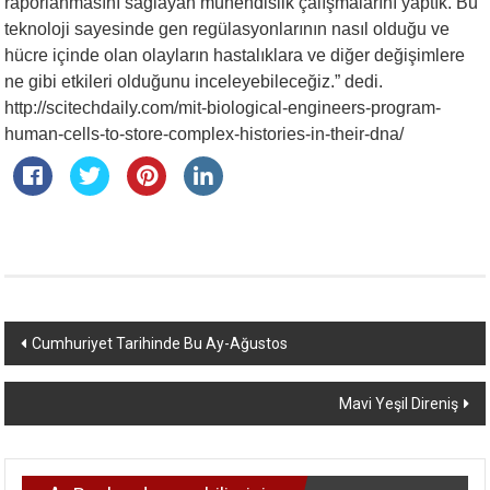
raporlanmasını sağlayan mühendislik çalışmalarını yaptık. Bu
teknoloji sayesinde gen regülasyonlarının nasıl olduğu ve
hücre içinde olan olayların hastalıklara ve diğer değişimlere
ne gibi etkileri olduğunu inceleyebileceğiz.” dedi.
http://scitechdaily.com/mit-biological-engineers-program-
human-cells-to-store-complex-histories-in-their-dna/
Yazı
Cumhuriyet Tarihinde Bu Ay-Ağustos
dolaşımı
Mavi Yeşil Direniş