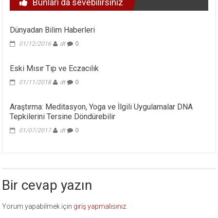
Bunları da sevebilirsiniz
Dünyadan Bilim Haberleri
01/12/2016
dt
0
Eski Mısır Tıp ve Eczacılık
01/11/2018
dt
0
Araştırma: Meditasyon, Yoga ve İlgili Uygulamalar DNA
Tepkilerini Tersine Döndürebilir
01/07/2017
dt
0
Bir cevap yazın
Yorum yapabilmek için
giriş yapmalısınız
.