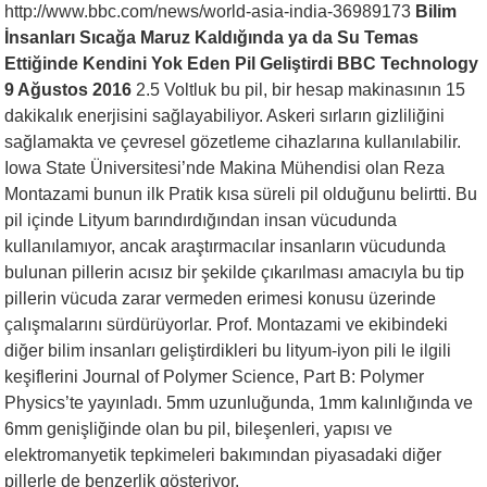
http://www.bbc.com/news/world-asia-india-36989173
Bilim
İnsanları Sıcağa Maruz Kaldığında ya da Su Temas
Ettiğinde Kendini Yok Eden Pil Geliştirdi BBC Technology
9 Ağustos 2016
2.5 Voltluk bu pil, bir hesap makinasının 15
dakikalık enerjisini sağlayabiliyor. Askeri sırların gizliliğini
sağlamakta ve çevresel gözetleme cihazlarına kullanılabilir.
Iowa State Üniversitesi’nde Makina Mühendisi olan Reza
Montazami bunun ilk Pratik kısa süreli pil olduğunu belirtti. Bu
pil içinde Lityum barındırdığından insan vücudunda
kullanılamıyor, ancak araştırmacılar insanların vücudunda
bulunan pillerin acısız bir şekilde çıkarılması amacıyla bu tip
pillerin vücuda zarar vermeden erimesi konusu üzerinde
çalışmalarını sürdürüyorlar. Prof. Montazami ve ekibindeki
diğer bilim insanları geliştirdikleri bu lityum-iyon pili le ilgili
keşiflerini Journal of Polymer Science, Part B: Polymer
Physics’te yayınladı. 5mm uzunluğunda, 1mm kalınlığında ve
6mm genişliğinde olan bu pil, bileşenleri, yapısı ve
elektromanyetik tepkimeleri bakımından piyasadaki diğer
pillerle de benzerlik gösteriyor.