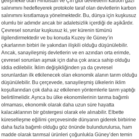
gelişmekte olan Hindistan ve Çin gibi devletlerin karbon gazı
salınımını hedefleyerek protokole taraf olan devletlerin karbon
salınımını kısıtlamaya yönelmektedir. Bu, dünya için kuşkusuz
olumlu bir adımdır ancak bir adaletsizlik içerdiği de aşikârdır.
Çevresel sorunlar kuşkusuz ki, yer kürenin tümünü
ilgilendirmektedir ve bu konuda Kuzey ile Güney’in
çıkarlarının birbiri ile yakından ilişkili olduğu düşünülebilir.
Ancak, sanayileşmiş devletlerin ve en azından orta erimde,
çevresel sorunları aşmak için daha çok araca sahip olduğu
iddia edilebilir. İklim değişikliğinden ya da çevresel
sorunlardan ilk etkilenecek olan ekonomik alanın tarım olduğu
düşünülebilir. Bu çerçevede, sanayileşmiş ülkelerin iklim
koşullarından çok daha az etkilenen yöntemlerle tarım yaptığı
belirtilmelidir. Ayrıca bu ülke ekonomilerinin tarıma bağımlı
olmaması, ekonomik olarak daha uzun süre hayatta
kalacaklarının bir göstergesi olarak ele alınabilir. Elbette
küreselleşme eğilimi çerçevesinde dünyanın giderek birbirine
daha fazla bağımlı olduğu göz önünde bulundurulursa, ham
madde olarak tarımsal ürünleri çoğunlukla Güney’den temin