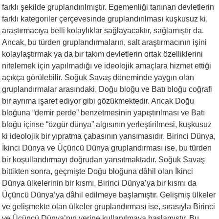
farklı şekilde gruplandırılmıştır. Egemenliği tanınan devletlerin
farklı kategoriler çerçevesinde gruplandırılması kuşkusuz ki,
araştırmacıya belli kolaylıklar sağlayacaktır, sağlamıştır da.
Ancak, bu türden gruplandırmaların, salt araştırmacının işini
kolaylaştırmak ya da bir takım devletlerin ortak özelliklerini
nitelemek için yapılmadığı ve ideolojik amaçlara hizmet ettiği
açıkça görülebilir. Soğuk Savaş döneminde yaygın olan
gruplandırmalar arasındaki, Doğu bloğu ve Batı bloğu coğrafi
bir ayrıma işaret ediyor gibi gözükmektedir. Ancak Doğu
bloğuna “demir perde” benzetmesinin yapıştırılması ve Batı
bloğu içinse “özgür dünya” algısının yerleştirilmesi, kuşkusuz
ki ideolojik bir yıpratma çabasının yansımasıdır. Birinci Dünya,
İkinci Dünya ve Üçüncü Dünya gruplandırması ise, bu türden
bir koşullandırmayı doğrudan yansıtmaktadır. Soğuk Savaş
bittikten sonra, geçmişte Doğu bloğuna dâhil olan İkinci
Dünya ülkelerinin bir kısmı, Birinci Dünya’ya bir kısmı da
Üçüncü Dünya’ya dâhil edilmeye başlamıştır. Gelişmiş ülkeler
ve gelişmekte olan ülkeler gruplandırması ise, sırasıyla Birinci
ve Üçüncü Dünya’nın yerine kullanılmaya başlamıştır. Bu