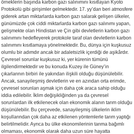
örneklerin başında karbon gazı salınımını kısıtlayan Kyoto
Protokolü gibi girişimler gelmektedir. 17. yy’dan beri atmosfere
giderek artan miktarlarda karbon gazı salarak gelişen ülkeler,
günümüzde çok ciddi miktarlarda karbon gazı salınımı yapan,
gelişmekte olan Hindistan ve Çin gibi devletlerin karbon gazı
salınımını hedefleyerek protokole taraf olan devletlerin karbon
salınımını kısıtlamaya yönelmektedir. Bu, dünya için kuşkusuz
olumlu bir adımdır ancak bir adaletsizlik içerdiği de aşikârdır.
Çevresel sorunlar kuşkusuz ki, yer kürenin tümünü
ilgilendirmektedir ve bu konuda Kuzey ile Güney’in
çıkarlarının birbiri ile yakından ilişkili olduğu düşünülebilir.
Ancak, sanayileşmiş devletlerin ve en azından orta erimde,
çevresel sorunları aşmak için daha çok araca sahip olduğu
iddia edilebilir. İklim değişikliğinden ya da çevresel
sorunlardan ilk etkilenecek olan ekonomik alanın tarım olduğu
düşünülebilir. Bu çerçevede, sanayileşmiş ülkelerin iklim
koşullarından çok daha az etkilenen yöntemlerle tarım yaptığı
belirtilmelidir. Ayrıca bu ülke ekonomilerinin tarıma bağımlı
olmaması, ekonomik olarak daha uzun süre hayatta