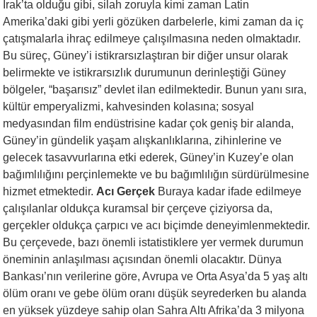
Irak’ta olduğu gibi, silah zoruyla kimi zaman Latin
Amerika’daki gibi yerli gözüken darbelerle, kimi zaman da iç
çatışmalarla ihraç edilmeye çalışılmasına neden olmaktadır.
Bu süreç, Güney’i istikrarsızlaştıran bir diğer unsur olarak
belirmekte ve istikrarsızlık durumunun derinleştiği Güney
bölgeler, “başarısız” devlet ilan edilmektedir. Bunun yanı sıra,
kültür emperyalizmi, kahvesinden kolasına; sosyal
medyasından film endüstrisine kadar çok geniş bir alanda,
Güney’in gündelik yaşam alışkanlıklarına, zihinlerine ve
gelecek tasavvurlarına etki ederek, Güney’in Kuzey’e olan
bağımlılığını perçinlemekte ve bu bağımlılığın sürdürülmesine
hizmet etmektedir.
Acı Gerçek
Buraya kadar ifade edilmeye
çalışılanlar oldukça kuramsal bir çerçeve çiziyorsa da,
gerçekler oldukça çarpıcı ve acı biçimde deneyimlenmektedir.
Bu çerçevede, bazı önemli istatistiklere yer vermek durumun
öneminin anlaşılması açısından önemli olacaktır. Dünya
Bankası’nın verilerine göre, Avrupa ve Orta Asya’da 5 yaş altı
ölüm oranı ve gebe ölüm oranı düşük seyrederken bu alanda
en yüksek yüzdeye sahip olan Sahra Altı Afrika’da 3 milyona