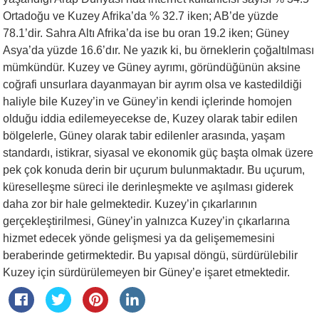
Ortadoğu ve Kuzey Afrika’da % 32.7 iken; AB’de yüzde
78.1’dir. Sahra Altı Afrika’da ise bu oran 19.2 iken; Güney
Asya’da yüzde 16.6’dır. Ne yazık ki, bu örneklerin çoğaltılması
mümkündür. Kuzey ve Güney ayrımı, göründüğünün aksine
coğrafi unsurlara dayanmayan bir ayrım olsa ve kastedildiği
haliyle bile Kuzey’in ve Güney’in kendi içlerinde homojen
olduğu iddia edilemeyecekse de, Kuzey olarak tabir edilen
bölgelerle, Güney olarak tabir edilenler arasında, yaşam
standardı, istikrar, siyasal ve ekonomik güç başta olmak üzere
pek çok konuda derin bir uçurum bulunmaktadır. Bu uçurum,
küreselleşme süreci ile derinleşmekte ve aşılması giderek
daha zor bir hale gelmektedir. Kuzey’in çıkarlarının
gerçekleştirilmesi, Güney’in yalnızca Kuzey’in çıkarlarına
hizmet edecek yönde gelişmesi ya da gelişememesini
beraberinde getirmektedir. Bu yapısal döngü, sürdürülebilir
Kuzey için sürdürülemeyen bir Güney’e işaret etmektedir.