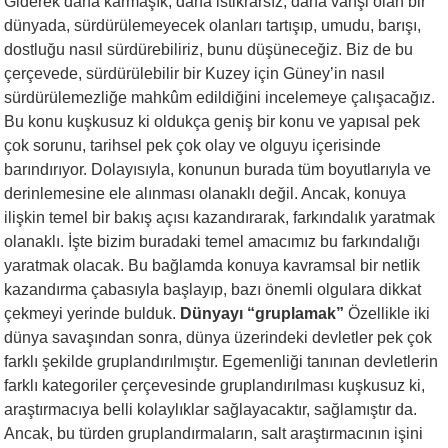
Giderek daha karmaşık, daha istikrarsız, daha vahşi olan bir
dünyada, sürdürülemeyecek olanları tartışıp, umudu, barışı,
dostluğu nasıl sürdürebiliriz, bunu düşüneceğiz. Biz de bu
çerçevede, sürdürülebilir bir Kuzey için Güney’in nasıl
sürdürülemezliğe mahkûm edildiğini incelemeye çalışacağız.
Bu konu kuşkusuz ki oldukça geniş bir konu ve yapısal pek
çok sorunu, tarihsel pek çok olay ve olguyu içerisinde
barındırıyor. Dolayısıyla, konunun burada tüm boyutlarıyla ve
derinlemesine ele alınması olanaklı değil. Ancak, konuya
ilişkin temel bir bakış açısı kazandırarak, farkındalık yaratmak
olanaklı. İşte bizim buradaki temel amacımız bu farkındalığı
yaratmak olacak. Bu bağlamda konuya kavramsal bir netlik
kazandırma çabasıyla başlayıp, bazı önemli olgulara dikkat
çekmeyi yerinde bulduk.
Dünyayı “gruplamak”
Özellikle iki
dünya savaşından sonra, dünya üzerindeki devletler pek çok
farklı şekilde gruplandırılmıştır. Egemenliği tanınan devletlerin
farklı kategoriler çerçevesinde gruplandırılması kuşkusuz ki,
araştırmacıya belli kolaylıklar sağlayacaktır, sağlamıştır da.
Ancak, bu türden gruplandırmaların, salt araştırmacının işini