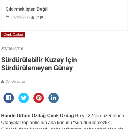
Çıldırmak İşten Değil!
01/03/2019
dt
0
Cenk Özdağ
30/06/2016
Sürdürülebilir Kuzey Için
Sürdürülemeyen Güney
Gönderen: dt
Hande Orhon Özdağ-Cenk Özdağ
Bu yıl 22.’si düzenlenen
Ütopyalar toplantısının ana konusu “sürüdürülemezlik”.