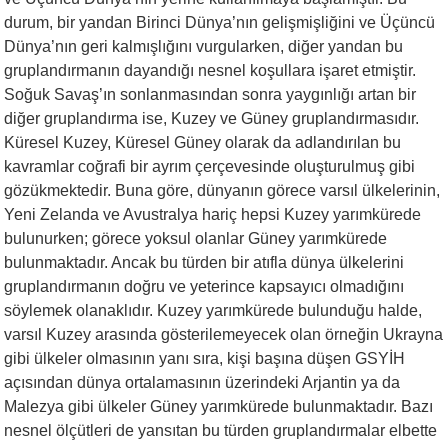
durum, bir yandan Birinci Dünya’nın gelişmişliğini ve Üçüncü
Dünya’nın geri kalmışlığını vurgularken, diğer yandan bu
gruplandırmanın dayandığı nesnel koşullara işaret etmiştir.
Soğuk Savaş’ın sonlanmasından sonra yaygınlığı artan bir
diğer gruplandırma ise, Kuzey ve Güney gruplandırmasıdır.
Küresel Kuzey, Küresel Güney olarak da adlandırılan bu
kavramlar coğrafi bir ayrım çerçevesinde oluşturulmuş gibi
gözükmektedir. Buna göre, dünyanın görece varsıl ülkelerinin,
Yeni Zelanda ve Avustralya hariç hepsi Kuzey yarımkürede
bulunurken; görece yoksul olanlar Güney yarımkürede
bulunmaktadır. Ancak bu türden bir atıfla dünya ülkelerini
gruplandırmanın doğru ve yeterince kapsayıcı olmadığını
söylemek olanaklıdır. Kuzey yarımkürede bulunduğu halde,
varsıl Kuzey arasında gösterilemeyecek olan örneğin Ukrayna
gibi ülkeler olmasının yanı sıra, kişi başına düşen GSYİH
açısından dünya ortalamasının üzerindeki Arjantin ya da
Malezya gibi ülkeler Güney yarımkürede bulunmaktadır. Bazı
nesnel ölçütleri de yansıtan bu türden gruplandırmalar elbette