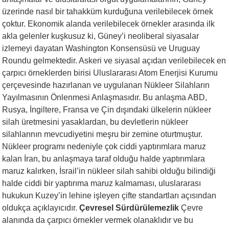
üzerinde nasıl bir tahakküm kurduğuna verilebilecek örnek
çoktur. Ekonomik alanda verilebilecek örnekler arasında ilk
akla gelenler kuşkusuz ki, Güney’i neoliberal siyasalar
izlemeyi dayatan Washington Konsensüsü ve Uruguay
Roundu gelmektedir. Askeri ve siyasal açıdan verilebilecek en
çarpıcı örneklerden birisi Uluslararası Atom Enerjisi Kurumu
çerçevesinde hazırlanan ve uygulanan Nükleer Silahların
Yayılmasının Önlenmesi Anlaşmasıdır. Bu anlaşma ABD,
Rusya, İngiltere, Fransa ve Çin dışındaki ülkelerin nükleer
silah üretmesini yasaklardan, bu devletlerin nükleer
silahlarının mevcudiyetini meşru bir zemine oturtmuştur.
Nükleer programı nedeniyle çok ciddi yaptırımlara maruz
kalan İran, bu anlaşmaya taraf olduğu halde yaptırımlara
maruz kalırken, İsrail’in nükleer silah sahibi olduğu bilindiği
halde ciddi bir yaptırıma maruz kalmaması, uluslararası
hukukun Kuzey’in lehine işleyen çifte standartları açısından
oldukça açıklayıcıdır.
Çevresel Sürdürülemezlik
Çevre
alanında da çarpıcı örnekler vermek olanaklıdır ve bu