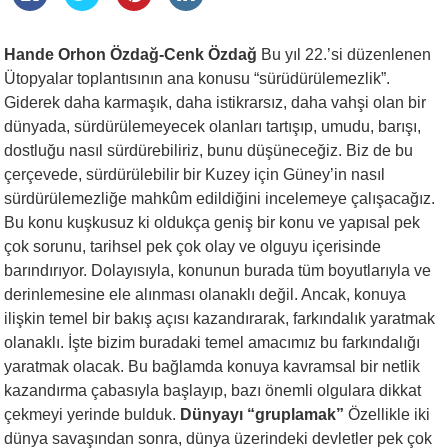
Hande Orhon Özdağ-Cenk Özdağ
Bu yıl 22.’si düzenlenen
Ütopyalar toplantısının ana konusu “sürüdürülemezlik”.
Giderek daha karmaşık, daha istikrarsız, daha vahşi olan bir
dünyada, sürdürülemeyecek olanları tartışıp, umudu, barışı,
dostluğu nasıl sürdürebiliriz, bunu düşüneceğiz. Biz de bu
çerçevede, sürdürülebilir bir Kuzey için Güney’in nasıl
sürdürülemezliğe mahkûm edildiğini incelemeye çalışacağız.
Bu konu kuşkusuz ki oldukça geniş bir konu ve yapısal pek
çok sorunu, tarihsel pek çok olay ve olguyu içerisinde
barındırıyor. Dolayısıyla, konunun burada tüm boyutlarıyla ve
derinlemesine ele alınması olanaklı değil. Ancak, konuya
ilişkin temel bir bakış açısı kazandırarak, farkındalık yaratmak
olanaklı. İşte bizim buradaki temel amacımız bu farkındalığı
yaratmak olacak. Bu bağlamda konuya kavramsal bir netlik
kazandırma çabasıyla başlayıp, bazı önemli olgulara dikkat
çekmeyi yerinde bulduk.
Dünyayı “gruplamak”
Özellikle iki
dünya savaşından sonra, dünya üzerindeki devletler pek çok