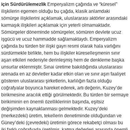
için Sürdürülemezlik
Emperyalizm çağında ve “küresel”
ilişkilerin egemen olduğu bu çağda, klasik anlamdaki
sömürge ilişkilerini açıklamak, uluslararası aktörler arasındaki
karmaşık ilişkileri açıklamak için yeterli olmamaktadır.
Sömürgeler döneminde sömürgeler, sömüren devlete ucuz
işgücü ve ucuz hammadde sağlamaktaydı. Emperyalizm
çağında bu türden bir ilişki gayrı resmi olarak hala varlığını
sürdürmekle birlikte, hem bu ilişkiler küreselleşmenin sınır
aşan etkileri nedeniyle derinleşmiş hem de denkleme başka
unsurlar eklenmiştir. Sınai üretime bakıldığında uluslararası
arenada en az devletler kadar etkin olan ve sınır aşırı faaliyet
gösteren uluslararası şirketlerin, karlılığın fazla olduğu
coğrafyalar boyunca hareket ederek, artı değerin, Kuzey’de
birikmesine aracılık ettiği görülmektedir. Bu türden bir sermaye
birikiminin en önemli özelliklerinin başında, eşitsiz
değişimden kaynaklanması gelmektedir. Kuzey’deki
(merkezdeki) üretim, tekellerin denetiminde olduğundan ve
Güney’deki (çevredeki) üretimin görece rekabetçi olması bu
iki farklı coğrafyada üretilmiş, katma değerleri arasında önemli