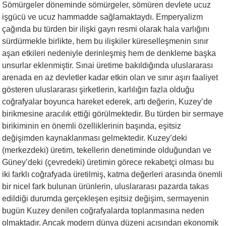
Sömürgeler döneminde sömürgeler, sömüren devlete ucuz
işgücü ve ucuz hammadde sağlamaktaydı. Emperyalizm
çağında bu türden bir ilişki gayrı resmi olarak hala varlığını
sürdürmekle birlikte, hem bu ilişkiler küreselleşmenin sınır
aşan etkileri nedeniyle derinleşmiş hem de denkleme başka
unsurlar eklenmiştir. Sınai üretime bakıldığında uluslararası
arenada en az devletler kadar etkin olan ve sınır aşırı faaliyet
gösteren uluslararası şirketlerin, karlılığın fazla olduğu
coğrafyalar boyunca hareket ederek, artı değerin, Kuzey’de
birikmesine aracılık ettiği görülmektedir. Bu türden bir sermaye
birikiminin en önemli özelliklerinin başında, eşitsiz
değişimden kaynaklanması gelmektedir. Kuzey’deki
(merkezdeki) üretim, tekellerin denetiminde olduğundan ve
Güney’deki (çevredeki) üretimin görece rekabetçi olması bu
iki farklı coğrafyada üretilmiş, katma değerleri arasında önemli
bir nicel fark bulunan ürünlerin, uluslararası pazarda takas
edildiği durumda gerçekleşen eşitsiz değişim, sermayenin
bugün Kuzey denilen coğrafyalarda toplanmasına neden
olmaktadır. Ancak modern dünya düzeni açısından ekonomik