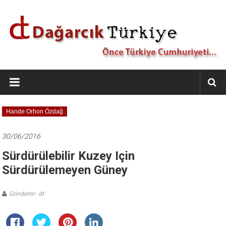
İçeriğe
geç
Dağarcık
Türkiye
Önce
Hande Orhon Özdağ
Türkiye
Cumhuriyeti…
30/06/2016
Sürdürülebilir Kuzey Için
Sürdürülemeyen Güney
Gönderen: dt