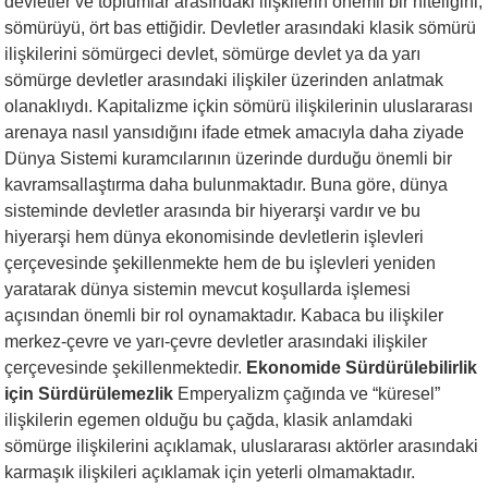
devletler ve toplumlar arasındaki ilişkilerin önemli bir niteliğini,
sömürüyü, ört bas ettiğidir. Devletler arasındaki klasik sömürü
ilişkilerini sömürgeci devlet, sömürge devlet ya da yarı
sömürge devletler arasındaki ilişkiler üzerinden anlatmak
olanaklıydı. Kapitalizme içkin sömürü ilişkilerinin uluslararası
arenaya nasıl yansıdığını ifade etmek amacıyla daha ziyade
Dünya Sistemi kuramcılarının üzerinde durduğu önemli bir
kavramsallaştırma daha bulunmaktadır. Buna göre, dünya
sisteminde devletler arasında bir hiyerarşi vardır ve bu
hiyerarşi hem dünya ekonomisinde devletlerin işlevleri
çerçevesinde şekillenmekte hem de bu işlevleri yeniden
yaratarak dünya sistemin mevcut koşullarda işlemesi
açısından önemli bir rol oynamaktadır. Kabaca bu ilişkiler
merkez-çevre ve yarı-çevre devletler arasındaki ilişkiler
çerçevesinde şekillenmektedir.
Ekonomide Sürdürülebilirlik
için Sürdürülemezlik
Emperyalizm çağında ve “küresel”
ilişkilerin egemen olduğu bu çağda, klasik anlamdaki
sömürge ilişkilerini açıklamak, uluslararası aktörler arasındaki
karmaşık ilişkileri açıklamak için yeterli olmamaktadır.