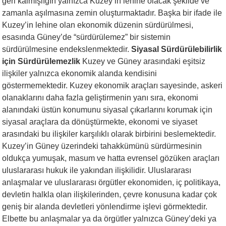
geri kalmışlığın yalnızca Kuzey’in lehine olacak şekilde ve
zamanla aşılmasına zemin oluşturmaktadır. Başka bir ifade ile
Kuzey’in lehine olan ekonomik düzenin sürdürülmesi,
esasında Güney’de “sürdürülemez” bir sistemin
sürdürülmesine endekslenmektedir.
Siyasal Sürdürülebilirlik
için Sürdürülemezlik
Kuzey ve Güney arasındaki eşitsiz
ilişkiler yalnızca ekonomik alanda kendisini
göstermemektedir. Kuzey ekonomik araçları sayesinde, askeri
olanaklarını daha fazla geliştirmenin yanı sıra, ekonomi
alanındaki üstün konumunu siyasal çıkarlarını korumak için
siyasal araçlara da dönüştürmekte, ekonomi ve siyaset
arasındaki bu ilişkiler karşılıklı olarak birbirini beslemektedir.
Kuzey’in Güney üzerindeki tahakkümünü sürdürmesinin
oldukça yumuşak, masum ve hatta evrensel gözüken araçları
uluslararası hukuk ile yakından ilişkilidir. Uluslararası
anlaşmalar ve uluslararası örgütler ekonomiden, iç politikaya,
devletin halkla olan ilişkilerinden, çevre konusuna kadar çok
geniş bir alanda devletleri yönlendirme işlevi görmektedir.
Elbette bu anlaşmalar ya da örgütler yalnızca Güney’deki ya