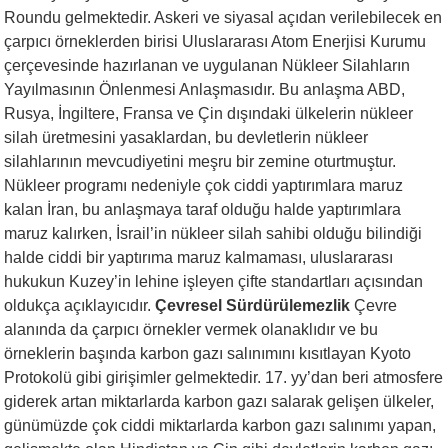
Roundu gelmektedir. Askeri ve siyasal açıdan verilebilecek en
çarpıcı örneklerden birisi Uluslararası Atom Enerjisi Kurumu
çerçevesinde hazırlanan ve uygulanan Nükleer Silahların
Yayılmasının Önlenmesi Anlaşmasıdır. Bu anlaşma ABD,
Rusya, İngiltere, Fransa ve Çin dışındaki ülkelerin nükleer
silah üretmesini yasaklardan, bu devletlerin nükleer
silahlarının mevcudiyetini meşru bir zemine oturtmuştur.
Nükleer programı nedeniyle çok ciddi yaptırımlara maruz
kalan İran, bu anlaşmaya taraf olduğu halde yaptırımlara
maruz kalırken, İsrail’in nükleer silah sahibi olduğu bilindiği
halde ciddi bir yaptırıma maruz kalmaması, uluslararası
hukukun Kuzey’in lehine işleyen çifte standartları açısından
oldukça açıklayıcıdır.
Çevresel Sürdürülemezlik
Çevre
alanında da çarpıcı örnekler vermek olanaklıdır ve bu
örneklerin başında karbon gazı salınımını kısıtlayan Kyoto
Protokolü gibi girişimler gelmektedir. 17. yy’dan beri atmosfere
giderek artan miktarlarda karbon gazı salarak gelişen ülkeler,
günümüzde çok ciddi miktarlarda karbon gazı salınımı yapan,