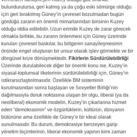
bulundurulursa, geri kalmış ya da çoğu eski sömürge olduğu
için geri bırakılmış Güney’in çevresel bozulmadan bugün
gördüğü zararın en önemli mimarlarından birisinin Kuzey
olduğu iddia edilebilir. Uzun erimde Kuzey de zarar görecek
olmakla birlikte, bu zararın önlenmesi için Güney üzerinde
kurulan çevresel baskılar, bu bölgenin sanayileşmesinin
önünde engel oluşturan bir unsur olarak işlev görmekte ve bir
döngüsel krize dönüşmektedir.
Fikirlerin Sürdürülebilirliği
Üzerinde durulabilecek diğer bir önemli konu ise, Kuzey’in
siyasal-toplumsal ilkelerinin sürdürülebilirliği için, Güney’in
istikrarsızlaştırılmasıdır. Özellikle BM sisteminin
kurulmasından sonra başlayan ve Sovyetler Birliği’nin
dağılmasıyla doruk noktasına ulaşan bir olgu, liberal (ya da
neoliberal) ekonomik modelin, Kuzey’in çıkarlarına hizmet
eden “demokrasinin” ve özgürlüklerin, kültürün, dünyanın
bütününe ama özellikle de Güney’e bir ideal olarak
sunulmasıdır. Bu durum, demokrasiye benzeyen garip
yönetim biçimlerinin, liberal ekonomik yapının kimi zaman