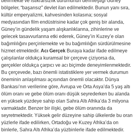
belirmekte ve istikrarsızlık durumunun derinleştiği Güney
bölgeler, “başarısız” devlet ilan edilmektedir. Bunun yanı sıra,
kültür emperyalizmi, kahvesinden kolasına; sosyal
medyasından film endüstrisine kadar çok geniş bir alanda,
Güney’in gündelik yaşam alışkanlıklarına, zihinlerine ve
gelecek tasavvurlarına etki ederek, Güney’in Kuzey’e olan
bağımlılığını perçinlemekte ve bu bağımlılığın sürdürülmesine
hizmet etmektedir.
Acı Gerçek
Buraya kadar ifade edilmeye
çalışılanlar oldukça kuramsal bir çerçeve çiziyorsa da,
gerçekler oldukça çarpıcı ve acı biçimde deneyimlenmektedir.
Bu çerçevede, bazı önemli istatistiklere yer vermek durumun
öneminin anlaşılması açısından önemli olacaktır. Dünya
Bankası’nın verilerine göre, Avrupa ve Orta Asya’da 5 yaş altı
ölüm oranı ve gebe ölüm oranı düşük seyrederken bu alanda
en yüksek yüzdeye sahip olan Sahra Altı Afrika’da 3 milyona
varmaktadır. Benzer bir ilişki, gebe ölüm oranında da
seyretmektedir. Yüksek gelir düzeyine sahip ülkelerde bu oran
yüzlerle ifade edilirken, Ortadoğu ve Kuzey Afrika’da on
binlerle, Sahra Altı Afrika’da yüzbinlerle ifade edilmektedir.