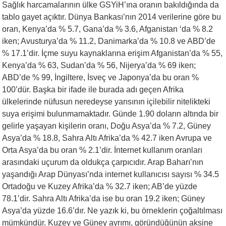
Sağlık harcamalarının ülke GSYiH’ına oranın bakıldığında da
tablo gayet açıktır. Dünya Bankası’nın 2014 verilerine göre bu
oran, Kenya’da % 5.7, Gana’da % 3.6, Afganistan ‘da % 8.2
iken; Avusturya’da % 11.2, Danimarka’da % 10.8 ve ABD’de
% 17.1’dir. İçme suyu kaynaklarına erişim Afganistan’da % 55,
Kenya’da % 63, Sudan’da % 56, Nijerya’da % 69 iken;
ABD’de % 99, İngiltere, İsveç ve Japonya’da bu oran %
100’dür. Başka bir ifade ile burada adı geçen Afrika
ülkelerinde nüfusun neredeyse yarısının içilebilir nitelikteki
suya erişimi bulunmamaktadır. Günde 1.90 doların altında bir
gelirle yaşayan kişilerin oranı, Doğu Asya’da % 7.2, Güney
Asya’da % 18.8, Sahra Altı Afrika’da % 42.7 iken Avrupa ve
Orta Asya’da bu oran % 2.1’dir. İnternet kullanım oranları
arasındaki uçurum da oldukça çarpıcıdır. Arap Baharı’nın
yaşandığı Arap Dünyası’nda internet kullanıcısı sayısı % 34.5
Ortadoğu ve Kuzey Afrika’da % 32.7 iken; AB’de yüzde
78.1’dir. Sahra Altı Afrika’da ise bu oran 19.2 iken; Güney
Asya’da yüzde 16.6’dır. Ne yazık ki, bu örneklerin çoğaltılması
mümkündür. Kuzey ve Güney ayrımı, göründüğünün aksine