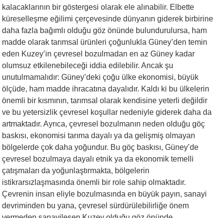
kalacaklarının bir göstergesi olarak ele alınabilir. Elbette
küreselleşme eğilimi çerçevesinde dünyanın giderek birbirine
daha fazla bağımlı olduğu göz önünde bulundurulursa, ham
madde olarak tarımsal ürünleri çoğunlukla Güney’den temin
eden Kuzey’in çevresel bozulmadan en az Güney kadar
olumsuz etkilenebileceği iddia edilebilir. Ancak şu
unutulmamalıdır: Güney’deki çoğu ülke ekonomisi, büyük
ölçüde, ham madde ihracatına dayalıdır. Kaldı ki bu ülkelerin
önemli bir kısmının, tarımsal olarak kendisine yeterli değildir
ve bu yetersizlik çevresel koşullar nedeniyle giderek daha da
artmaktadır. Ayrıca, çevresel bozulmanın neden olduğu göç
baskısı, ekonomisi tarıma dayalı ya da gelişmiş olmayan
bölgelerde çok daha yoğundur. Bu göç baskısı, Güney’de
çevresel bozulmaya dayalı etnik ya da ekonomik temelli
çatışmaları da yoğunlaştırmakta, bölgelerin
istikrarsızlaşmasında önemli bir role sahip olmaktadır.
Çevrenin insan eliyle bozulmasında en büyük payın, sanayi
devriminden bu yana, çevresel sürdürülebilirliğe önem
vermeden sanayileşen Kuzey olduğu göz önünde