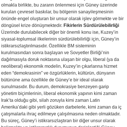
olmakla birlikte, bu zararın önlenmesi için Güney üzerinde
kurulan çevresel baskılar, bu bölgenin sanayileşmesinin
önünde engel oluşturan bir unsur olarak işlev görmekte ve bir
döngüsel krize dönüşmektedir.
Fikirlerin Sürdürülebilirliği
Üzerinde durulabilecek diğer bir önemli konu ise, Kuzey’in
siyasal-toplumsal ilkelerinin sürdürülebilirliği için, Güney’in
istikrarsızlaştırılmasıdır. Özellikle BM sisteminin
kurulmasından sonra başlayan ve Sovyetler Birliği’nin
dağılmasıyla doruk noktasına ulaşan bir olgu, liberal (ya da
neoliberal) ekonomik modelin, Kuzey’in çıkarlarına hizmet
eden “demokrasinin” ve özgürlüklerin, kültürün, dünyanın
bütününe ama özellikle de Güney’e bir ideal olarak
sunulmasıdır. Bu durum, demokrasiye benzeyen garip
yönetim biçimlerinin, liberal ekonomik yapının kimi zaman
Irak’ta olduğu gibi, silah zoruyla kimi zaman Latin
Amerika’daki gibi yerli gözüken darbelerle, kimi zaman da iç
çatışmalarla ihraç edilmeye çalışılmasına neden olmaktadır.
Bu süreç, Güney’i istikrarsızlaştıran bir diğer unsur olarak