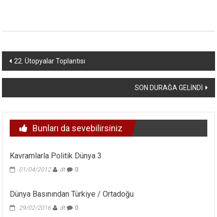
Yazı
22. Ütopyalar Toplantısı
dolaşımı
SON DURAĞA GELİNDİ
Bunları da sevebilirsiniz
Kavramlarla Politik Dünya 3
01/04/2012
dt
0
Dünya Basınından Türkiye / Ortadoğu
29/02/2016
dt
0