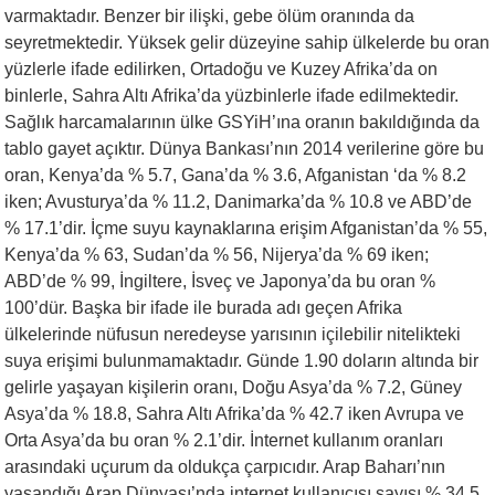
varmaktadır. Benzer bir ilişki, gebe ölüm oranında da
seyretmektedir. Yüksek gelir düzeyine sahip ülkelerde bu oran
yüzlerle ifade edilirken, Ortadoğu ve Kuzey Afrika’da on
binlerle, Sahra Altı Afrika’da yüzbinlerle ifade edilmektedir.
Sağlık harcamalarının ülke GSYiH’ına oranın bakıldığında da
tablo gayet açıktır. Dünya Bankası’nın 2014 verilerine göre bu
oran, Kenya’da % 5.7, Gana’da % 3.6, Afganistan ‘da % 8.2
iken; Avusturya’da % 11.2, Danimarka’da % 10.8 ve ABD’de
% 17.1’dir. İçme suyu kaynaklarına erişim Afganistan’da % 55,
Kenya’da % 63, Sudan’da % 56, Nijerya’da % 69 iken;
ABD’de % 99, İngiltere, İsveç ve Japonya’da bu oran %
100’dür. Başka bir ifade ile burada adı geçen Afrika
ülkelerinde nüfusun neredeyse yarısının içilebilir nitelikteki
suya erişimi bulunmamaktadır. Günde 1.90 doların altında bir
gelirle yaşayan kişilerin oranı, Doğu Asya’da % 7.2, Güney
Asya’da % 18.8, Sahra Altı Afrika’da % 42.7 iken Avrupa ve
Orta Asya’da bu oran % 2.1’dir. İnternet kullanım oranları
arasındaki uçurum da oldukça çarpıcıdır. Arap Baharı’nın
yaşandığı Arap Dünyası’nda internet kullanıcısı sayısı % 34.5