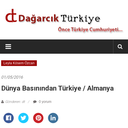
İçeriğe
geç
Dağarcık
Türkiye
Önce
Leyla Kösem Özcan
Türkiye
Cumhuriyeti…
01/05/2016
Dünya Basınından Türkiye / Almanya
Gönderen: dt
0 yorum