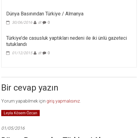
Dünya Basınından Türkiye / Almanya
30/06/2016
dt
0
Türkiye’de casusluk yaptıkları nedeni ile iki ünlü gazeteci
tutuklandı
01/12/2015
dt
0
Bir cevap yazın
Yorum yapabilmek için
giriş yapmalısınız
.
Leyla Kösem Özcan
01/05/2016