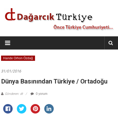
İçeriğe
geç
Dağarcık
Türkiye
Önce
Hande Orhon Özdağ
Türkiye
Cumhuriyeti…
31/01/2016
Dünya Basınından Türkiye / Ortadoğu
Gönderen: dt
0 yorum