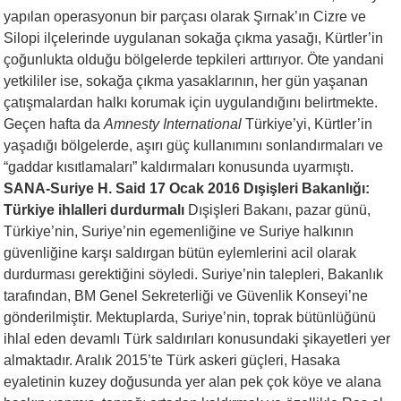
yapılan operasyonun bir parçası olarak Şırnak’ın Cizre ve
Silopi ilçelerinde uygulanan sokağa çıkma yasağı, Kürtler’in
çoğunlukta olduğu bölgelerde tepkileri arttırıyor. Öte yandani
yetkililer ise, sokağa çıkma yasaklarının, her gün yaşanan
çatışmalardan halkı korumak için uygulandığını belirtmekte.
Geçen hafta da
Amnesty International
Türkiye’yi, Kürtler’in
yaşadığı bölgelerde, aşırı güç kullanımını sonlandırmaları ve
“gaddar kısıtlamaları” kaldırmaları konusunda uyarmıştı.
SANA-Suriye
H. Said
17 Ocak 2016
Dışişleri Bakanlığı:
Türkiye ihlalleri durdurmalı
Dışişleri Bakanı, pazar günü,
Türkiye’nin, Suriye’nin egemenliğine ve Suriye halkının
güvenliğine karşı saldırgan bütün eylemlerini acil olarak
durdurması gerektiğini söyledi. Suriye’nin talepleri, Bakanlık
tarafından, BM Genel Sekreterliği ve Güvenlik Konseyi’ne
gönderilmiştir. Mektuplarda, Suriye’nin, toprak bütünlüğünü
ihlal eden devamlı Türk saldırıları konusundaki şikayetleri yer
almaktadır. Aralık 2015’te Türk askeri güçleri, Hasaka
eyaletinin kuzey doğusunda yer alan pek çok köye ve alana