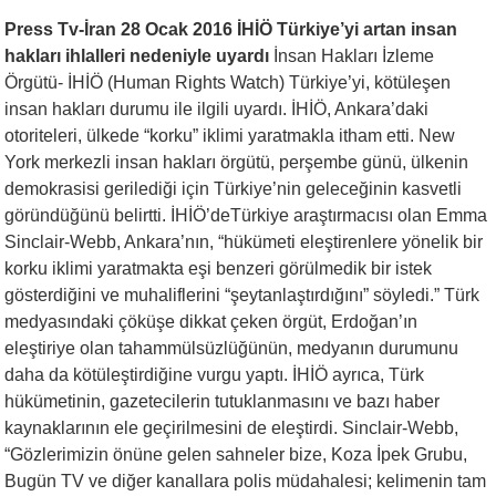
Press Tv-İran
28 Ocak 2016
İHİÖ Türkiye’yi artan insan
hakları ihlalleri nedeniyle uyardı
İnsan Hakları İzleme
Örgütü- İHİÖ (Human Rights Watch) Türkiye’yi, kötüleşen
insan hakları durumu ile ilgili uyardı. İHİÖ, Ankara’daki
otoriteleri, ülkede “korku” iklimi yaratmakla itham etti. New
York merkezli insan hakları örgütü, perşembe günü, ülkenin
demokrasisi gerilediği için Türkiye’nin geleceğinin kasvetli
göründüğünü belirtti. İHİÖ’deTürkiye araştırmacısı olan Emma
Sinclair-Webb, Ankara’nın, “hükümeti eleştirenlere yönelik bir
korku iklimi yaratmakta eşi benzeri görülmedik bir istek
gösterdiğini ve muhaliflerini “şeytanlaştırdığını” söyledi.” Türk
medyasındaki çöküşe dikkat çeken örgüt, Erdoğan’ın
eleştiriye olan tahammülsüzlüğünün, medyanın durumunu
daha da kötüleştirdiğine vurgu yaptı. İHİÖ ayrıca, Türk
hükümetinin, gazetecilerin tutuklanmasını ve bazı haber
kaynaklarının ele geçirilmesini de eleştirdi. Sinclair-Webb,
“Gözlerimizin önüne gelen sahneler bize, Koza İpek Grubu,
Bugün TV ve diğer kanallara polis müdahalesi; kelimenin tam