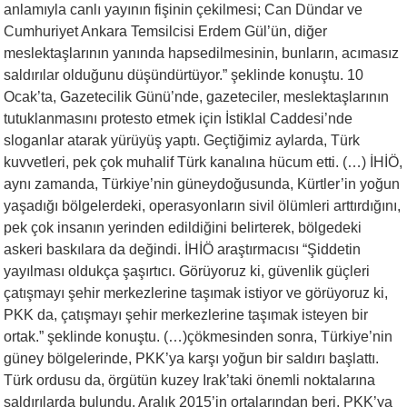
anlamıyla canlı yayının fişinin çekilmesi; Can Dündar ve
Cumhuriyet Ankara Temsilcisi Erdem Gül’ün, diğer
meslektaşlarının yanında hapsedilmesinin, bunların, acımasız
saldırılar olduğunu düşündürtüyor.” şeklinde konuştu. 10
Ocak’ta, Gazetecilik Günü’nde, gazeteciler, meslektaşlarının
tutuklanmasını protesto etmek için İstiklal Caddesi’nde
sloganlar atarak yürüyüş yaptı. Geçtiğimiz aylarda, Türk
kuvvetleri, pek çok muhalif Türk kanalına hücum etti. (…) İHİÖ,
aynı zamanda, Türkiye’nin güneydoğusunda, Kürtler’in yoğun
yaşadığı bölgelerdeki, operasyonların sivil ölümleri arttırdığını,
pek çok insanın yerinden edildiğini belirterek, bölgedeki
askeri baskılara da değindi. İHİÖ araştırmacısı “Şiddetin
yayılması oldukça şaşırtıcı. Görüyoruz ki, güvenlik güçleri
çatışmayı şehir merkezlerine taşımak istiyor ve görüyoruz ki,
PKK da, çatışmayı şehir merkezlerine taşımak isteyen bir
ortak.” şeklinde konuştu. (…)çökmesinden sonra, Türkiye’nin
güney bölgelerinde, PKK’ya karşı yoğun bir saldırı başlattı.
Türk ordusu da, örgütün kuzey Irak’taki önemli noktalarına
saldırılarda bulundu. Aralık 2015’in ortalarından beri, PKK’ya