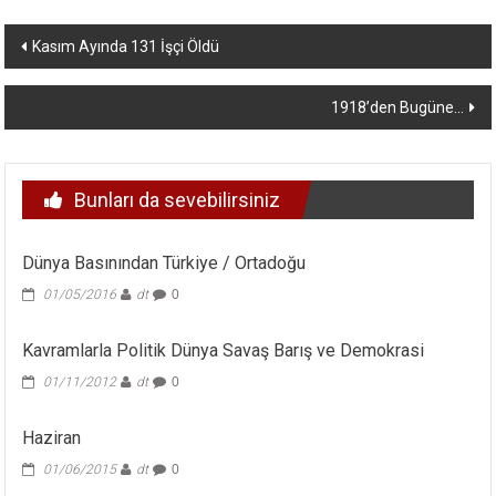
Yazı
Kasım Ayında 131 İşçi Öldü
dolaşımı
1918’den Bugüne…
Bunları da sevebilirsiniz
Dünya Basınından Türkiye / Ortadoğu
01/05/2016
dt
0
Kavramlarla Politik Dünya Savaş Barış ve Demokrasi
01/11/2012
dt
0
Haziran
01/06/2015
dt
0