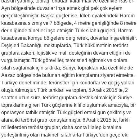
baskın yapmış, toprağı ortadan kaldırmak ve özellikle Ras el-
Ayn bölgesinde duvarlar inşa etmek gibi pek çok eylem
gerçekleştirmiştir. Başka güçler ise, Idleb eyaletindeki Harem
kasabasına sızmış ve 7 bölgede, 4 metre genişliğinde 8 metre
derinliğinde tüneller inşa etmiştir. Türk silahlı güçleri, Harem
kasabasına komşu bölgelere de girerek, duvarlar inşa etmiştir.
Dışişleri Bakanlığı, mektuplarda, Türk hükümetinin terörist
gruplara askeri, lojistik ve mali desteğinin devam ettiğini de
vurgulamıştır. Türk görevliler, teröristleri eğitmek ve onlara
silah sağlamak için sıklıkla, Suriye topraklarında özellikle de
Aazaz bölgesinde bulunan eğitim kamplarını ziyaret etmekte.
Türkiye denetiminde, teröristler için koridorlar ve geçiş yolları
oluşturulmuştur. Türk tankları ve topları, 5 Aralık 2015’te, 2
saatten uzun süre, terörist gruplara destek olmak için Suriye
topraklarına giren Türk güçlerine kılıf oluşturmak amacıyla, bir
operasyon tatbik etmiştir. Türk güçleri ertesi gün çekilmiş ve
alana iki terörist grup konuşlanmıştır. 6 Aralık 2015’te, farklı
milletlerden terörist gruplar, daha sonra Halep kırsalına
yerleştirilmiş olan makineli silahlarla Türkiye’den geçerek,