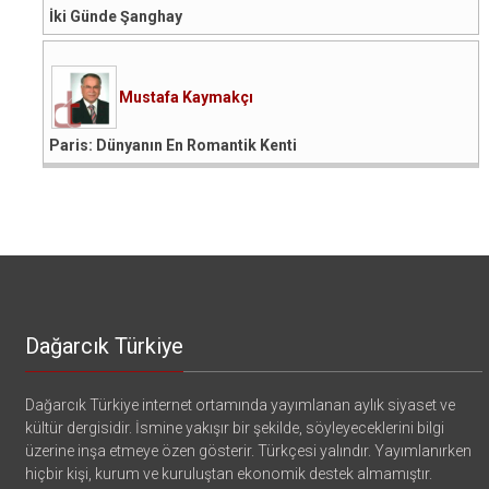
İki Günde Şanghay
Mustafa Kaymakçı
Paris: Dünyanın En Romantik Kenti
Dağarcık Türkiye
Dağarcık Türkiye internet ortamında yayımlanan aylık siyaset ve
kültür dergisidir. İsmine yakışır bir şekilde, söyleyeceklerini bilgi
üzerine inşa etmeye özen gösterir. Türkçesi yalındır. Yayımlanırken
hiçbir kişi, kurum ve kuruluştan ekonomik destek almamıştır.