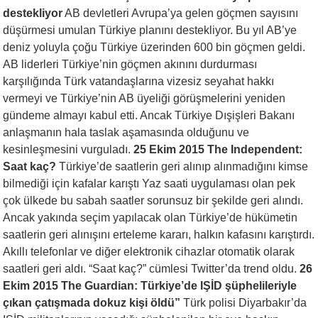
destekliyor
AB devletleri Avrupa’ya gelen göçmen sayısını
düşürmesi umulan Türkiye planını destekliyor. Bu yıl AB’ye
deniz yoluyla çoğu Türkiye üzerinden 600 bin göçmen geldi.
AB liderleri Türkiye’nin göçmen akınını durdurması
karşılığında Türk vatandaşlarına vizesiz seyahat hakkı
vermeyi ve Türkiye’nin AB üyeliği görüşmelerini yeniden
gündeme almayı kabul etti. Ancak Türkiye Dışişleri Bakanı
anlaşmanın hala taslak aşamasında olduğunu ve
kesinleşmesini vurguladı.
25 Ekim 2015 The Independent:
Saat kaç?
Türkiye’de saatlerin geri alınıp alınmadığını kimse
bilmediği için kafalar karıştı Yaz saati uygulaması olan pek
çok ülkede bu sabah saatler sorunsuz bir şekilde geri alındı.
Ancak yakında seçim yapılacak olan Türkiye’de hükümetin
saatlerin geri alınışını erteleme kararı, halkın kafasını karıştırdı.
Akıllı telefonlar ve diğer elektronik cihazlar otomatik olarak
saatleri geri aldı. “Saat kaç?” cümlesi Twitter’da trend oldu.
26
Ekim 2015 The Guardian: Türkiye’de IŞİD şüphelileriyle
çıkan çatışmada dokuz kişi öldü”
Türk polisi Diyarbakır’da