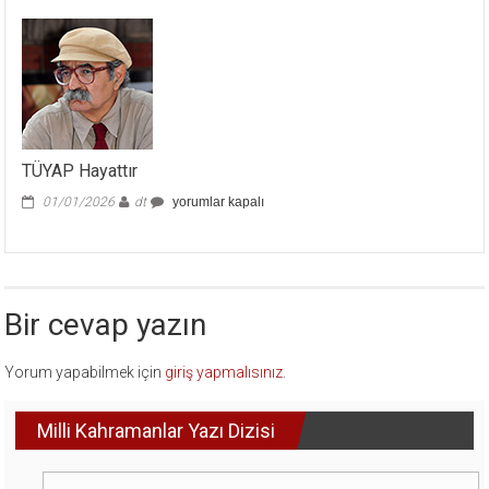
için
TÜYAP Hayattır
TÜYAP
01/01/2026
dt
yorumlar kapalı
Hayattır
için
Bir cevap yazın
Yorum yapabilmek için
giriş yapmalısınız
.
Milli Kahramanlar Yazı Dizisi