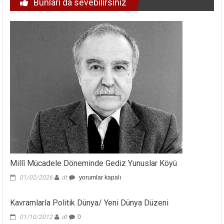
Bunları da sevebilirsiniz
Millî Mücadele Döneminde Gediz Yunuslar Köyü
Millî
01/02/2026
dt
yorumlar kapalı
Mücadele
Döneminde
Kavramlarla Politik Dünya/ Yeni Dünya Düzeni
Gediz
Yunuslar
01/10/2012
dt
0
Köyü