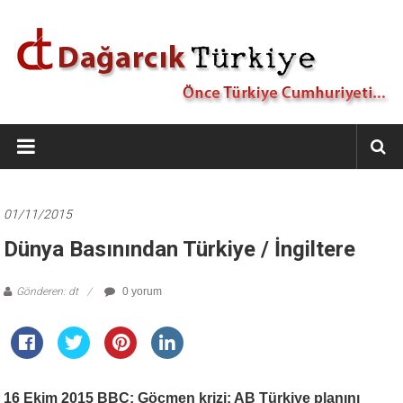
İçeriğe
geç
Dağarcık
Türkiye
Önce
Türkiye
01/11/2015
Cumhuriyeti…
Dünya Basınından Türkiye / İngiltere
Gönderen: dt
0 yorum
16 Ekim 2015 BBC: Göçmen krizi: AB Türkiye planını