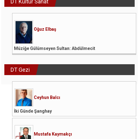
DT Kültür Sanat
Oğuz Elbaş
Müziğe Gülümseyen Sultan: Abdülmecit
DT Gezi
Ceyhun Balcı
İki Günde Şanghay
Mustafa Kaymakçı