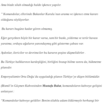
Ama bizde silah olmadığı halde işkence yapılır.
” Komandolar, ellerinde Bakanlar Kurulu´nun arama ve işkence etme kararı
olduğunu söylüyorlar.
Bu kararı bugüne kadar gören olmamış.
Eğer gerçekten böyle bir karar varsa, tam bir baskı, yıldırma ve terör havası
yaratma; orduyu ağaların yanındaymış gibi gösterme çabası var.
Aydınlar, ilericiler ve devrimciler bu kararın peşine düşmelidirler .
Bu Türkiye halklarının kardeşliğini, birliğini bozup bölme sonra da, hükmetme
planıdır.
Emperyalizmin Orta Doğu´da uyguladığı planın Türkiye´ye düşen bölümüdür.
(Bismil’in Göçmen Kahvesinden
Mustafa Bulut
, komandoların kahveye gelişini
anlatıyor.:
“Komandolar kahveye geldiler. Benim silahla adam öldürmeyle herhangi bir