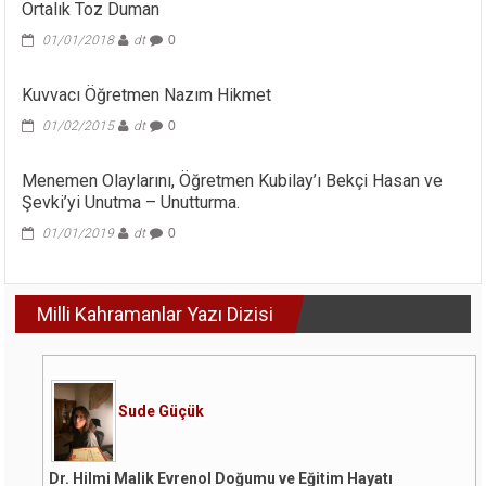
Ortalık Toz Duman
01/01/2018
dt
0
Kuvvacı Öğretmen Nazım Hikmet
01/02/2015
dt
0
Menemen Olaylarını, Öğretmen Kubilay’ı Bekçi Hasan ve
Şevki’yi Unutma – Unutturma.
01/01/2019
dt
0
Milli Kahramanlar Yazı Dizisi
Sude Güçük
Dr. Hilmi Malik Evrenol Doğumu ve Eğitim Hayatı