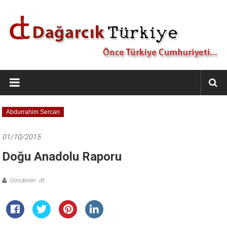
İçeriğe
geç
Dağarcık
Türkiye
Önce
Abdurrahim Sercan
Türkiye
Cumhuriyeti…
01/10/2015
Doğu Anadolu Raporu
Gönderen: dt