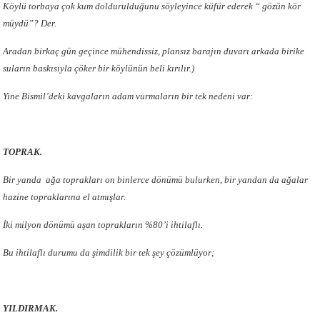
Köylü torbaya çok kum doldurulduğunu söyleyince küfür ederek “ gözün kör
müydü”? Der.
Aradan birkaç gün geçince mühendissiz, plansız barajın duvarı arkada birike
suların baskısıyla çöker bir köylünün beli kırılır.)
Yine Bismil’deki kavgaların adam vurmaların bir tek nedeni var:
TOPRAK.
Bir yanda ağa toprakları on binlerce dönümü bulurken, bir yandan da ağalar
hazine topraklarına el atmışlar.
İki milyon dönümü aşan toprakların %80’i ihtilaflı.
Bu ihtilaflı durumu da şimdilik bir tek şey çözümlüyor;
YILDIRMAK.