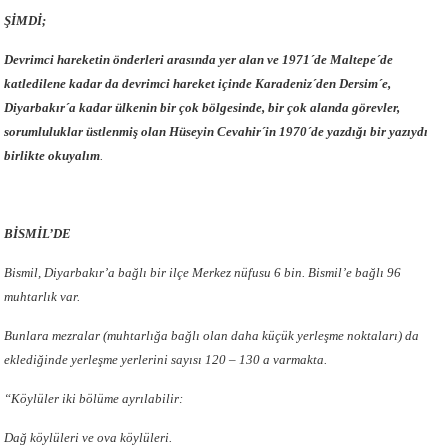
ŞİMDİ;
Devrimci hareketin önderleri arasında yer alan ve 1971´de Maltepe´de
katledilene kadar da devrimci hareket içinde Karadeniz´den Dersim´e,
Diyarbakır´a kadar ülkenin bir çok bölgesinde, bir çok alanda görevler,
sorumluluklar üstlenmiş olan Hüseyin Cevahir´in 1970´de yazdığı bir yazıydı
birlikte okuyalım
.
BİSMİL’DE
Bismil, Diyarbakır’a bağlı bir ilçe Merkez nüfusu 6 bin. Bismil’e bağlı 96
muhtarlık var.
Bunlara mezralar (muhtarlığa bağlı olan daha küçük yerleşme noktaları) da
eklediğinde yerleşme yerlerini sayısı 120 – 130 a varmakta.
“Köylüler iki bölüme ayrılabilir:
Dağ köylüleri ve ova köylüleri.