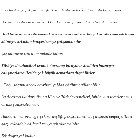
Ağa baskısı, açlık, zulüm, işbirlikçi iktidarın terörü Doğu´da kol geziyor.
Bir yandan da emperyalizm Orta Doğu’da planını hızla tatbik etmekte.
Halkların arasına düşmanlık sokup emperyalizme karşı kurtuluş mücadelesini
bölmeye, arkadan hançerlemeye çalışmaktadır
.
İşte durumun can alıcı noktası burası.
Türkiye devrimcileri uyanık davranıp bu oyunu şimdiden bozmaya
çalışmazlarsa ileride çok büyük açmazlara düşebilirler.
“Doğu sorunu ancak devrimci yoldan çözüme bağlanabilir.
Bu devrimci iktidar uğruna Kürt ve Türk devrimcileri, bütün yurtseverler omuz
omuza çalışmalıdırlar.
Halkların var olan, gerçek kardeşliği pekiştirilmeli, baş düşman
emperyalizme
karşı mücadele edilmeli ve uyanık olunmalıdır.
Tek doğru yol budur.