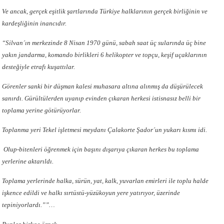
Ve ancak, gerçek eşitlik şartlarında Türkiye halklarının gerçek birliğinin ve
kardeşliğinin inancıdır.
“Silvan´ın merkezinde 8 Nisan 1970 günü, sabah saat üç sularında üç bine
yakın jandarma, komando birlikleri 6 helikopter ve topçu, keşif uçaklarının
desteğiyle etrafı kuşattılar.
Görenler sanki bir düşman kalesi muhasara altına alınmış da düşürülecek
sanırdı. Gürültülerden uyanıp evinden çıkaran herkesi istisnasız belli bir
toplama yerine götürüyorlar.
Toplanma yeri Tekel işletmesi meydanı Çalakorte Şador´un yukarı kısmı idi.
Olup-bitenleri öğrenmek için başını dışarıya çıkaran herkes bu toplama
yerlerine aktarıldı.
Toplama yerlerinde halka, sürün, yat, kalk, yuvarlan emirleri ile toplu halde
işkence edildi ve halkı sırtüstü-yüzükoyun yere yatırıyor, üzerinde
tepiniyorlardı.””…