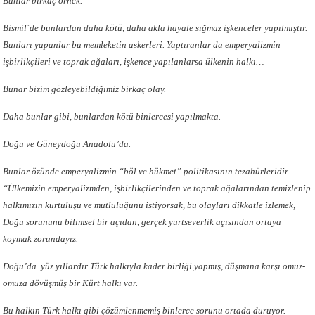
Bunlar birkaç örnek.
Bismil´de bunlardan daha kötü, daha akla hayale sığmaz işkenceler yapılmıştır.
Bunları yapanlar bu memleketin askerleri. Yaptıranlar da emperyalizmin
işbirlikçileri ve toprak ağaları, işkence yapılanlarsa ülkenin halkı…
Bunar bizim gözleyebildiğimiz birkaç olay.
Daha bunlar gibi, bunlardan kötü binlercesi yapılmakta.
Doğu ve Güneydoğu Anadolu’da.
Bunlar özünde emperyalizmin “böl ve hükmet” politikasının tezahürleridir.
“Ülkemizin emperyalizmden, işbirlikçilerinden ve toprak ağalarından temizlenip
halkımızın kurtuluşu ve mutluluğunu istiyorsak, bu olayları dikkatle izlemek,
Doğu sorununu bilimsel bir açıdan, gerçek yurtseverlik açısından ortaya
koymak zorundayız.
Doğu’da yüz yıllardır Türk halkıyla kader birliği yapmış, düşmana karşı omuz-
omuza dövüşmüş bir Kürt halkı var.
Bu halkın Türk halkı gibi çözümlenmemiş binlerce sorunu ortada duruyor.