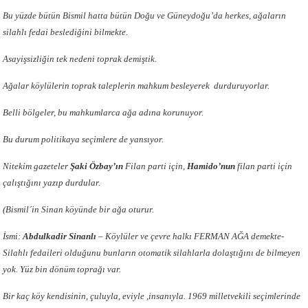
Bu yüzde bütün Bismil hatta bütün Doğu ve Güneydoğu’da herkes, ağaların
silahlı fedai beslediğini bilmekte.
Asayişsizliğin tek nedeni toprak demiştik.
Ağalar köylülerin toprak taleplerin mahkum besleyerek durduruyorlar.
Belli bölgeler, bu mahkumlarca ağa adına korunuyor.
Bu durum politikaya seçimlere de yansıyor.
Nitekim gazeteler
Şaki Özbay’ın
Filan parti için,
Hamido’nun
filan parti için
çalıştığını yazıp durdular.
(Bismil´in Sinan köyünde bir ağa oturur.
İsmi:
Abdulkadir Sinanlı
– Köylüler ve çevre halkı FERMAN AĞA demekte-
Silahlı fedaileri olduğunu bunların otomatik silahlarla dolaştığını de bilmeyen
yok. Yüz bin dönüm toprağı var.
Bir kaç köy kendisinin, çuluyla, eviyle ,insanıyla. 1969 milletvekili seçimlerinde