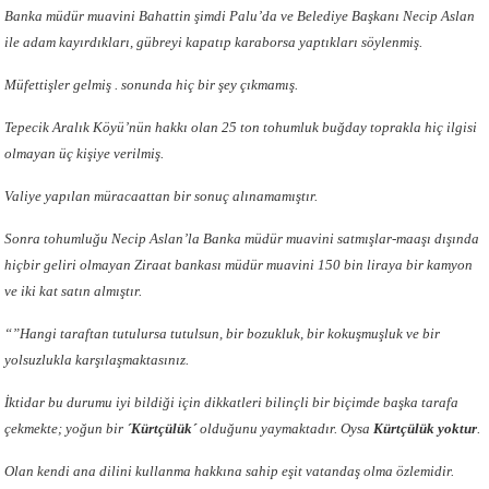
Banka müdür muavini Bahattin şimdi Palu’da ve Belediye Başkanı Necip Aslan
ile adam kayırdıkları, gübreyi kapatıp karaborsa yaptıkları söylenmiş.
Müfettişler gelmiş . sonunda hiç bir şey çıkmamış.
Tepecik Aralık Köyü’nün hakkı olan 25 ton tohumluk buğday toprakla hiç ilgisi
olmayan üç kişiye verilmiş.
Valiye yapılan müracaattan bir sonuç alınamamıştır.
Sonra tohumluğu Necip Aslan’la Banka müdür muavini satmışlar-maaşı dışında
hiçbir geliri olmayan Ziraat bankası müdür muavini 150 bin liraya bir kamyon
ve iki kat satın almıştır.
“”Hangi taraftan tutulursa tutulsun, bir bozukluk, bir kokuşmuşluk ve bir
yolsuzlukla karşılaşmaktasınız.
İktidar bu durumu iyi bildiği için dikkatleri bilinçli bir biçimde başka tarafa
çekmekte; yoğun bir
´Kürtçülük´
olduğunu yaymaktadır. Oysa
Kürtçülük yoktur
.
Olan kendi ana dilini kullanma hakkına sahip eşit vatandaş olma özlemidir.