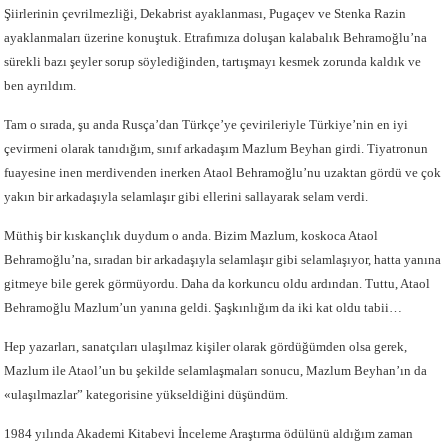
Şiirlerinin çevrilmezliği, Dekabrist ayaklanması, Pugaçev ve Stenka Razin
ayaklanmaları üzerine konuştuk. Etrafımıza doluşan kalabalık Behramoğlu’na
sürekli bazı şeyler sorup söylediğinden, tartışmayı kesmek zorunda kaldık ve
ben ayrıldım.
Tam o sırada, şu anda Rusça’dan Türkçe’ye çevirileriyle Türkiye’nin en iyi
çevirmeni olarak tanıdığım, sınıf arkadaşım Mazlum Beyhan girdi. Tiyatronun
fuayesine inen merdivenden inerken Ataol Behramoğlu’nu uzaktan gördü ve çok
yakın bir arkadaşıyla selamlaşır gibi ellerini sallayarak selam verdi.
Müthiş bir kıskançlık duydum o anda. Bizim Mazlum, koskoca Ataol
Behramoğlu’na, sıradan bir arkadaşıyla selamlaşır gibi selamlaşıyor, hatta yanına
gitmeye bile gerek görmüyordu. Daha da korkuncu oldu ardından. Tuttu, Ataol
Behramoğlu Mazlum’un yanına geldi. Şaşkınlığım da iki kat oldu tabii…
Hep yazarları, sanatçıları ulaşılmaz kişiler olarak gördüğümden olsa gerek,
Mazlum ile Ataol’un bu şekilde selamlaşmaları sonucu, Mazlum Beyhan’ın da
«ulaşılmazlar” kategorisine yükseldiğini düşündüm.
1984 yılında Akademi Kitabevi İnceleme Araştırma ödülünü aldığım zaman