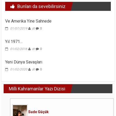
Bunları da sevebilirsiniz
Ve Amerika Yine Sahnede
01/07/2019
dt
0
Yıl 1971…
01/02/2016
dt
0
Yeni Dünya Savaşları
01/02/2020
dt
0
Milli Kahramanlar Yazı Dizisi
Sude Güçük