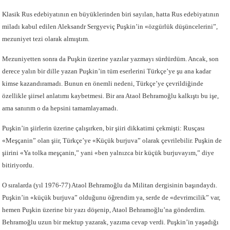
Klasik Rus edebiyatının en büyüklerinden biri sayılan, hatta Rus edebiyatının
miladı kabul edilen Aleksandr Sergyeviç Puşkin’in «özgürlük düşüncelerini”,
mezuniyet tezi olarak almıştım.
Mezuniyetten sonra da Puşkin üzerine yazılar yazmayı sürdürdüm. Ancak, son
derece yalın bir dille yazan Puşkin’in tüm eserlerini Türkçe’ye şu ana kadar
kimse kazandıramadı. Bunun en önemli nedeni, Türkçe’ye çevrildiğinde
özellikle şiirsel anlatımı kaybetmesi. Bir ara Ataol Behramoğlu kalkıştı bu işe,
ama sanırım o da hepsini tamamlayamadı.
Puşkin’in şiirlerin üzerine çalışırken, bir şiiri dikkatimi çekmişti: Rusçası
«Meşçanin” olan şiir, Türkçe’ye «Küçük burjuva” olarak çevrilebilir. Puşkin de
şiirini «Ya tolka meşçanin,” yani «ben yalnızca bir küçük burjuvayım,” diye
bitiriyordu.
O sıralarda (yıl 1976-77) Ataol Behramoğlu da Militan dergisinin başındaydı.
Puşkin’in «küçük burjuva” olduğunu öğrendim ya, serde de «devrimcilik” var,
hemen Puşkin üzerine bir yazı döşenip, Ataol Behramoğlu’na gönderdim.
Behramoğlu uzun bir mektup yazarak, yazıma cevap verdi. Puşkin’in yaşadığı