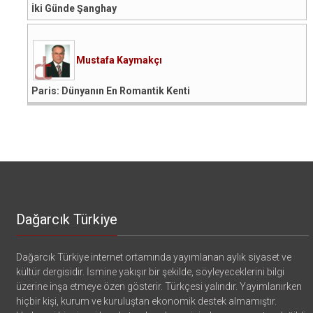
İki Günde Şanghay
Mustafa Kaymakçı
Paris: Dünyanın En Romantik Kenti
Dağarcık Türkiye
Dağarcık Türkiye internet ortamında yayımlanan aylık siyaset ve
kültür dergisidir. İsmine yakışır bir şekilde, söyleyeceklerini bilgi
üzerine inşa etmeye özen gösterir. Türkçesi yalındır. Yayımlanırken
hiçbir kişi, kurum ve kuruluştan ekonomik destek almamıştır.