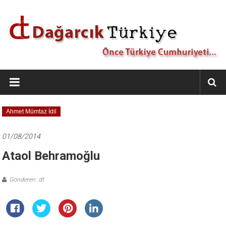
İçeriğe
geç
Dağarcık
Türkiye
Önce
Ahmet Mümtaz İdil
Türkiye
Cumhuriyeti…
01/08/2014
Ataol Behramoğlu
Gönderen: dt