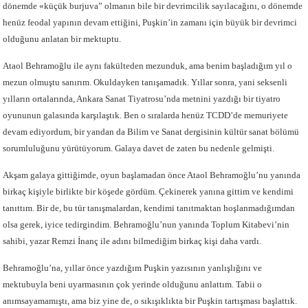
dönemde «küçük burjuva” olmanın bile bir devrimcilik sayılacağını, o dönemde
henüz feodal yapının devam ettiğini, Puşkin’in zamanı için büyük bir devrimci
olduğunu anlatan bir mektuptu.
Ataol Behramoğlu ile aynı fakülteden mezunduk, ama benim başladığım yıl o
mezun olmuştu sanırım. Okuldayken tanışamadık. Yıllar sonra, yani seksenli
yılların ortalarında, Ankara Sanat Tiyatrosu’nda metnini yazdığı bir tiyatro
oyununun galasında karşılaştık. Ben o sıralarda henüz TCDD’de memuriyete
devam ediyordum, bir yandan da Bilim ve Sanat dergisinin kültür sanat bölümü
sorumluluğunu yürütüyorum. Galaya davet de zaten bu nedenle gelmişti.
Akşam galaya gittiğimde, oyun başlamadan önce Ataol Behramoğlu’nu yanında
birkaç kişiyle birlikte bir köşede gördüm. Çekinerek yanına gittim ve kendimi
tanıttım. Bir de, bu tür tanışmalardan, kendimi tanıtmaktan hoşlanmadığımdan
olsa gerek, iyice tedirgindim. Behramoğlu’nun yanında Toplum Kitabevi’nin
sahibi, yazar Remzi İnanç ile adını bilmediğim birkaç kişi daha vardı.
Behramoğlu’na, yıllar önce yazdığım Puşkin yazısının yanlışlığını ve
mektubuyla beni uyarmasının çok yerinde olduğunu anlattım. Tabii o
anımsayamamıştı, ama biz yine de, o sıkışıklıkta bir Puşkin tartışması başlattık.