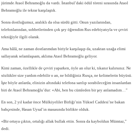
jürimde Ataol Behramoğlu da vardı. İstanbul’daki ödül töreni sırasında Ataol
Behramoğlu ile tekrar karşılaştık.
Sonra dostluğumuz, aralıklı da olsa sürdü gitti. Onun yazılarından,
telefonlarından, sohbetlerinden çok şey öğrendim Rus edebiyatıyla ve çeviri
tekniğiyle ilgili olarak.
Ama hâlâ, ne zaman dostlarımdan biriyle karşılaşıp da, uzaktan uzağa elimi
sallayarak selamlaşsam, aklıma Ataol Behramoğlu geliyor.
Kimi zaman, özellikle de çeviri yaparken, öyle an olur ki, tıkanır kalırsınız. Ne
sözlükler size yardım edebilir o an, ne bildiğiniz Rusça, ne kelimelerin büyüsü.
İşte böyle anlarda, elinizin altındaki telefona sarılıp sorabileceğim insanlardan
biri de Ataol Behramoğlu’dur: «Abi, ben bu cümleden bir şey anlamadım…”
En son, 2 yıl kadar önce Mülkiyeliler Birliği’nin Yüksel Caddesi’ne bakan
bahçesinde, Hasan Uysal’ın masasında birlikte olduk.
«Bir ortaya çıktın, ortalığı allak bullak ettin. Sonra da kayboldun Mümtaz,”
dedi.