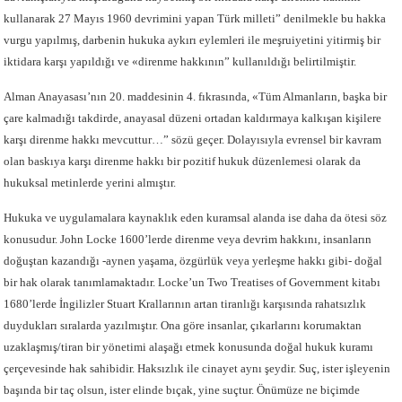
kullanarak 27 Mayıs 1960 devrimini yapan Türk milleti” denilmekle bu hakka
vurgu yapılmış, darbenin hukuka aykırı eylemleri ile meşruiyetini yitirmiş bir
iktidara karşı yapıldığı ve «direnme hakkının” kullanıldığı belirtilmiştir.
Alman Anayasası’nın 20. maddesinin 4. fıkrasında, «Tüm Almanların, başka bir
çare kalmadığı takdirde, anayasal düzeni ortadan kaldırmaya kalkışan kişilere
karşı direnme hakkı mevcuttur…” sözü geçer. Dolayısıyla evrensel bir kavram
olan baskıya karşı direnme hakkı bir pozitif hukuk düzenlemesi olarak da
hukuksal metinlerde yerini almıştır.
Hukuka ve uygulamalara kaynaklık eden kuramsal alanda ise daha da ötesi söz
konusudur. John Locke 1600’lerde direnme veya devrim hakkını, insanların
doğuştan kazandığı -aynen yaşama, özgürlük veya yerleşme hakkı gibi- doğal
bir hak olarak tanımlamaktadır. Locke’un Two Treatises of Government kitabı
1680’lerde İngilizler Stuart Krallarının artan tiranlığı karşısında rahatsızlık
duydukları sıralarda yazılmıştır. Ona göre insanlar, çıkarlarını korumaktan
uzaklaşmış/tiran bir yönetimi alaşağı etmek konusunda doğal hukuk kuramı
çerçevesinde hak sahibidir. Haksızlık ile cinayet aynı şeydir. Suç, ister işleyenin
başında bir taç olsun, ister elinde bıçak, yine suçtur. Önümüze ne biçimde