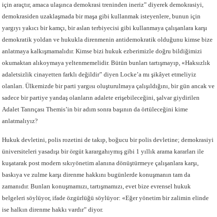
için araçtır, amaca ulaşınca demokrasi treninden ineriz” diyerek demokrasiyi,
demokrasiden uzaklaşmada bir maşa gibi kullanmak isteyenlere, bunun için
yargıyı yakıcı bir kamçı, bir aslan terbiyecisi gibi kullanmaya çalışanlara karşı
demokratik yoldan ve hukukla direnmenin antidemokratik olduğunu kimse bize
anlatmaya kalkışmamalıdır. Kimse bizi hukuk ezberimizle doğru bildiğimizi
okumaktan alıkoymaya yeltenmemelidir. Bütün bunları tartışmayıp, «Haksızlık
adaletsizlik cinayetten farklı değildir” diyen Locke’a mı şikâyet etmeliyiz
olanları. Ülkemizde bir parti yargısı oluşturulmaya çalışıldığını, bir gün ancak ve
sadece bir partiye yandaş olanların adalete erişebileceğini, şalvar giydirilen
Adalet Tanrıçası Themis’in bir adım sonra başının da örtüleceğini kime
anlatmalıyız?
Hukuk devletini, polis rozetini de takıp, boğucu bir polis devletine; demokrasiyi
üniversiteleri yasadışı bir örgüt karargahıymış gibi 1 yıllık arama kararları ile
kuşatarak post modern sıkıyönetim alanına dönüştürmeye çalışanlara karşı,
baskıya ve zulme karşı direnme hakkını bugünlerde konuşmanın tam da
zamanıdır. Bunları konuşmamızı, tartışmamızı, evet bize evrensel hukuk
belgeleri söylüyor, ifade özgürlüğü söylüyor: «Eğer yönetim bir zalimin elinde
ise halkın direnme hakkı vardır” diyor.