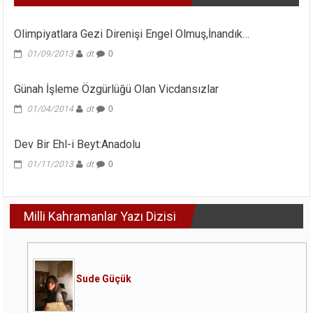
Olimpiyatlara Gezi Direnişi Engel Olmuş,İnandık…
01/09/2013
dt
0
Günah İşleme Özgürlüğü Olan Vicdansızlar
01/04/2014
dt
0
Dev Bir Ehl-i Beyt:Anadolu
01/11/2013
dt
0
Milli Kahramanlar Yazı Dizisi
Sude Güçük