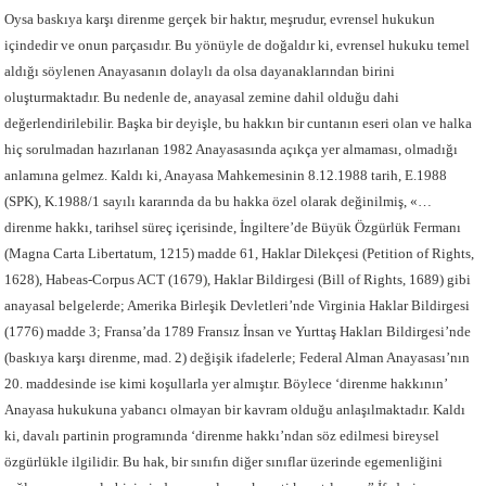
Oysa baskıya karşı direnme gerçek bir haktır, meşrudur, evrensel hukukun
içindedir ve onun parçasıdır. Bu yönüyle de doğaldır ki, evrensel hukuku temel
aldığı söylenen Anayasanın dolaylı da olsa dayanaklarından birini
oluşturmaktadır. Bu nedenle de, anayasal zemine dahil olduğu dahi
değerlendirilebilir. Başka bir deyişle, bu hakkın bir cuntanın eseri olan ve halka
hiç sorulmadan hazırlanan 1982 Anayasasında açıkça yer almaması, olmadığı
anlamına gelmez. Kaldı ki, Anayasa Mahkemesinin 8.12.1988 tarih, E.1988
(SPK), K.1988/1 sayılı kararında da bu hakka özel olarak değinilmiş, «…
direnme hakkı, tarihsel süreç içerisinde, İngiltere’de Büyük Özgürlük Fermanı
(Magna Carta Libertatum, 1215) madde 61, Haklar Dilekçesi (Petition of Rights,
1628), Habeas-Corpus ACT (1679), Haklar Bildirgesi (Bill of Rights, 1689) gibi
anayasal belgelerde; Amerika Birleşik Devletleri’nde Virginia Haklar Bildirgesi
(1776) madde 3; Fransa’da 1789 Fransız İnsan ve Yurttaş Hakları Bildirgesi’nde
(baskıya karşı direnme, mad. 2) değişik ifadelerle; Federal Alman Anayasası’nın
20. maddesinde ise kimi koşullarla yer almıştır. Böylece ‘direnme hakkının’
Anayasa hukukuna yabancı olmayan bir kavram olduğu anlaşılmaktadır. Kaldı
ki, davalı partinin programında ‘direnme hakkı’ndan söz edilmesi bireysel
özgürlükle ilgilidir. Bu hak, bir sınıfın diğer sınıflar üzerinde egemenliğini