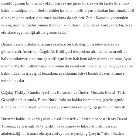
sunulduğunun bir önemi yoktur. Kişi evine giren hırsıza ya da katile direnmek
hakkına sahipse, kendilerine şiddet kullanan politik yırtıcılardan kurtulmak, adil
olmayan yöneticileri devirmek hakkına da sahiptir. Zira «Kaçacak yöntemleri
yoksa, insanlar hiçbir zaman tirandan kendilerini tam olarak koruyamazlar, ta ki
etkisizce egemenliği altına girene kadar.”
Dahası bazı otoriteler direnmeyi sadece bir hak değil, bir ödev olarak da
görmektedir. Amerikan Özgürlük Bildirgesi despotizm altında istismar edilen
halkın hükümeti devirme gerekliliğini hem hak hem ödev olarak tanımlar. Aynı
önerme Martin Luther King tarafından da kabul edilmektedir. Çünkü, ayaklanma
hakkı düzenin işleyişini bozarken, ayaklanma ödevi bozuk düzeni kırmayı
mümkün kılar.
Çağdaş Türkiye Cumhuriyeti’nin Kurucusu ve Önderi Mustafa Kemal, Türk
Gençliğine hitabında, Bursa Nutku’nda bu hakka işaret etmiş, gerektiğinde
direnerek cumhuriyeti, demokrasiyi korumada ise gençliği görevlendirmiştir.
Direnme hakkı ile kardeş olan «Sivil İtaatsizlik” fikrinin babası Henry David
Thoreau, aynı isimli 1849 tarihli makalesinde «Hükümet makinesi sizi
adaletsizliğin bir aracı olmaya zorluyorsa, o yasayı çiğneyin.” der. «Sizden