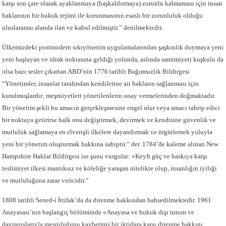
karşı son çare olarak ayaklanmaya (başkaldırmaya) zorunlu kalmaması için insan
haklarının bir hukuk rejimi ile korunmasının esaslı bir zorunluluk olduğu
uluslararası alanda ilan ve kabul edilmiştir.” denilmektedir.
Ülkemizdeki postmodern sıkıyönetim uygulamalarından şaşkınlık duymaya yeni
yeni başlayan ve idrak noktasına geldiği yolunda, aslında samimiyeti kuşkulu da
olsa bazı sesler çıkartan ABD’nin 1776 tarihli Bağımsızlık Bildirgesi
“Yönetimler, insanlar tarafından kendilerine ait hakların sağlanması için
kurulmuşlardır; meşruiyetleri yönetilenlerin onay vermelerinden doğmaktadır.
Bir yönetim şekli bu amacın gerçekleşmesine engel olur veya amacı tahrip edici
bir noktaya getirirse halk onu değiştirmek, devirmek ve kendisine güvenlik ve
mutluluk sağlamaya en elverişli ilkelere dayandırmak ve örgütlemek yoluyla
yeni bir yönetim oluşturmak hakkına sahiptir.” der. 1784’de kaleme alınan New
Hampshire Haklar Bildirgesi ise şunu vurgular: «Keyfi güç ve baskıya karşı
teslimiyet ilkesi mantıksız ve köleliğe yaraşan nitelikte olup, insanlığın iyiliği
ve mutluluğuna zarar vericidir.”
1808 tarihli Sened-i İttifak’da da direnme hakkından bahsedilmektedir. 1961
Anayasası’nın başlangıç bölümünde «Anayasa ve hukuk dışı tutum ve
davranışlarıyla meşruluğunu kaybetmiş bir iktidara karşı direnme hakkını