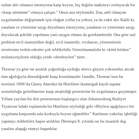
zulme alet olmanız isteniyorsa karşı koyun, hiç değilse makineyi zorlayacak bir
«karşı sürtünme” olmaya çalışın.” Onun ana söylemidir. Zira, adil olmayan
uygulamaları değiştirmek için olağan yollar ya yoktur, ya da vakit alır. Kaldı ki,
yasalara ve yönetime saygı duyulması isteniyorsa, yasaların ve yönetimin saygı
duyulacak şekilde yapılması yani saygın olması da gerekmektedir. Ona göre asıl
problem sivil itaatsizlikte değil, sivil itaattedir; vicdanını, yönetenlerin
otoritesine teslim edenler çok tehlikelidir. Unutulmamalıdır ki «körü körüne”
teslimiyetçilerin olduğu yerde «derebeyleri” türer…
Thoreau’ya göre ise azınlık çoğunluğa uyduğu sürece güçten yoksundur, ancak
tüm ağırlığıyla direndiğinde karşı konulmazdır. Gandhi, Thoreau’nun bu
teorisini 1906’da Güney Amerika’da Hintlilere ikametgah kaydı taşıma
zorunluluğu getirilmesine karşı ateşlediği protestolar ile uygulamaya geçirmiştir.
Yıllara yayılan bir dizi protestonun başlangıcı olan Johannesburg Kraliyet
Tiyatrosu’ndaki toplantıda bir Hintlinin söylediği gibi «Böylesi aşağılayıcı bir
uygulama karşısında asla korkuyla boyun eğmediler.” Kartlarını yaktılar, işbirliği
yapmayı reddettiler, hapse atıldılar. Direnişin 8. yılında ise bu insanlık dışı
yasaları alaşağı etmeyi başardılar.