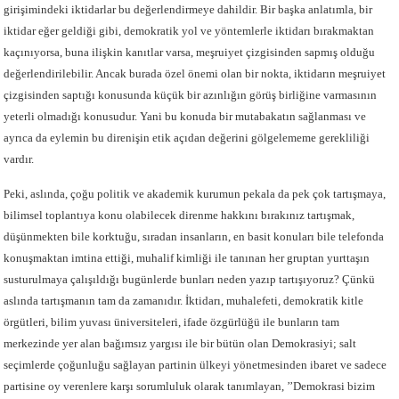
girişimindeki iktidarlar bu değerlendirmeye dahildir. Bir başka anlatımla, bir
iktidar eğer geldiği gibi, demokratik yol ve yöntemlerle iktidarı bırakmaktan
kaçınıyorsa, buna ilişkin kanıtlar varsa, meşruiyet çizgisinden sapmış olduğu
değerlendirilebilir. Ancak burada özel önemi olan bir nokta, iktidarın meşruiyet
çizgisinden saptığı konusunda küçük bir azınlığın görüş birliğine varmasının
yeterli olmadığı konusudur. Yani bu konuda bir mutabakatın sağlanması ve
ayrıca da eylemin bu direnişin etik açıdan değerini gölgelememe gerekliliği
vardır.
Peki, aslında, çoğu politik ve akademik kurumun pekala da pek çok tartışmaya,
bilimsel toplantıya konu olabilecek direnme hakkını bırakınız tartışmak,
düşünmekten bile korktuğu, sıradan insanların, en basit konuları bile telefonda
konuşmaktan imtina ettiği, muhalif kimliği ile tanınan her gruptan yurttaşın
susturulmaya çalışıldığı bugünlerde bunları neden yazıp tartışıyoruz? Çünkü
aslında tartışmanın tam da zamanıdır. İktidarı, muhalefeti, demokratik kitle
örgütleri, bilim yuvası üniversiteleri, ifade özgürlüğü ile bunların tam
merkezinde yer alan bağımsız yargısı ile bir bütün olan Demokrasiyi; salt
seçimlerde çoğunluğu sağlayan partinin ülkeyi yönetmesinden ibaret ve sadece
partisine oy verenlere karşı sorumluluk olarak tanımlayan, ’’Demokrasi bizim