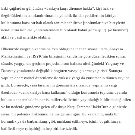
Eski çağlardan günümüze «baskıya karşı direnme hakkı”, kişi hak ve
özgürlüklerinin sınırlandırılmasına yönelik iktidar yetkilerinin kötüye
kullanımına karşı bir hak olarak tanımlanabilir ve [toplumların ve bireylerin
kendilerini koruma yöntemlerinden biri olarak kabul görmüştür]. [«Direnme”]
aktif ve pasif nitelikte olabilir.
Ülkemizde yargının kendisine fren olduğuna inanan siyasal irade, Anayasa
Mahkemesinin ve HSYK’nin bileşimini kendisine göre düzenledikten sonra,
süratle, yargıyı ele geçirme projesinin son halkası niteliğindeki Yargıtay ve
Danıştay yasalarında değişiklik öngören yasayı çıkarmaya girişti. Sonuçta
yapılan operasyonel düzenleme ile yüksek yargı da yürütmenin dümen suyuna
girdi. Bu süreçte, yasa tasarısının görüşmeleri sırasında, yapılanın yargı
üzerinden «demokrasiye karşı kalkışma” olduğu konusunda topluma uyarıda
bulunan ana muhalefet partisi milletvekillerinin yayınladığı bildiride değinilen
ve bu nedenle gündeme gelen «Baskıya Karşı Direnme Hakkı”nın o günlerde
siyasi bir polemik malzemesi haline getirildiğini, bu kavramın, sanki bir
korsanlık ya da barbarlıkmış gibi, mahkum edilmeye, içinin boşaltılmaya,
hafifletilmeye çalışıldığını hep birlikte izledik.