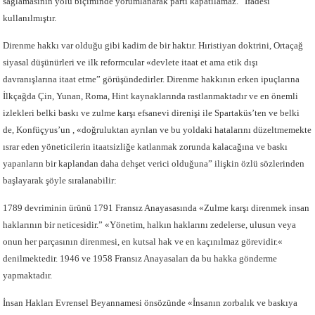
sağlamasının yolu biçiminde yorumlanarak parti kapatılamaz.” İfadesi
kullanılmıştır.
Direnme hakkı var olduğu gibi kadim de bir haktır. Hıristiyan doktrini, Ortaçağ
siyasal düşünürleri ve ilk reformcular «devlete itaat et ama etik dışı
davranışlarına itaat etme” görüşündedirler. Direnme hakkının erken ipuçlarına
İlkçağda Çin, Yunan, Roma, Hint kaynaklarında rastlanmaktadır ve en önemli
izlekleri belki baskı ve zulme karşı efsanevi direnişi ile Spartaküs’ten ve belki
de, Konfüçyus’un , «doğruluktan ayrılan ve bu yoldaki hatalarını düzeltmemekte
ısrar eden yöneticilerin itaatsizliğe katlanmak zorunda kalacağına ve baskı
yapanların bir kaplandan daha dehşet verici olduğuna” ilişkin özlü sözlerinden
başlayarak şöyle sıralanabilir:
1789 devriminin ürünü 1791 Fransız Anayasasında «Zulme karşı direnmek insan
haklarının bir neticesidir.” «Yönetim, halkın haklarını zedelerse, ulusun veya
onun her parçasının direnmesi, en kutsal hak ve en kaçınılmaz görevidir.«
denilmektedir. 1946 ve 1958 Fransız Anayasaları da bu hakka gönderme
yapmaktadır.
İnsan Hakları Evrensel Beyannamesi önsözünde «İnsanın zorbalık ve baskıya