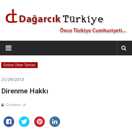
İçeriğe
geç
Dağarcık
Türkiye
Önce
Emine Ülker Tarhan
Türkiye
Cumhuriyeti…
01/09/2013
Direnme Hakkı
Gönderen: dt