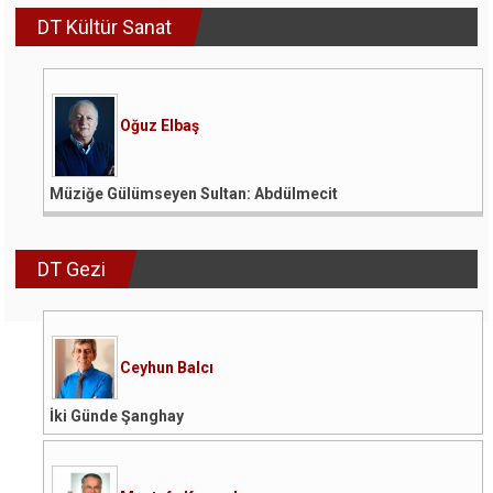
DT Kültür Sanat
Oğuz Elbaş
Müziğe Gülümseyen Sultan: Abdülmecit
DT Gezi
Ceyhun Balcı
İki Günde Şanghay