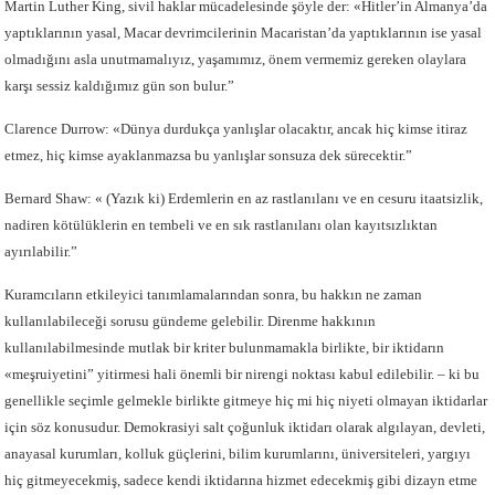
Martin Luther King, sivil haklar mücadelesinde şöyle der: «Hitler’in Almanya’da
yaptıklarının yasal, Macar devrimcilerinin Macaristan’da yaptıklarının ise yasal
olmadığını asla unutmamalıyız, yaşamımız, önem vermemiz gereken olaylara
karşı sessiz kaldığımız gün son bulur.”
Clarence Durrow: «Dünya durdukça yanlışlar olacaktır, ancak hiç kimse itiraz
etmez, hiç kimse ayaklanmazsa bu yanlışlar sonsuza dek sürecektir.”
Bernard Shaw: « (Yazık ki) Erdemlerin en az rastlanılanı ve en cesuru itaatsizlik,
nadiren kötülüklerin en tembeli ve en sık rastlanılanı olan kayıtsızlıktan
ayırılabilir.”
Kuramcıların etkileyici tanımlamalarından sonra, bu hakkın ne zaman
kullanılabileceği sorusu gündeme gelebilir. Direnme hakkının
kullanılabilmesinde mutlak bir kriter bulunmamakla birlikte, bir iktidarın
«meşruiyetini” yitirmesi hali önemli bir nirengi noktası kabul edilebilir. – ki bu
genellikle seçimle gelmekle birlikte gitmeye hiç mi hiç niyeti olmayan iktidarlar
için söz konusudur. Demokrasiyi salt çoğunluk iktidarı olarak algılayan, devleti,
anayasal kurumları, kolluk güçlerini, bilim kurumlarını, üniversiteleri, yargıyı
hiç gitmeyecekmiş, sadece kendi iktidarına hizmet edecekmiş gibi dizayn etme