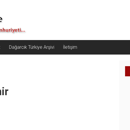
z
Dağarcık Türkiye Arşivi
İletişim
ir