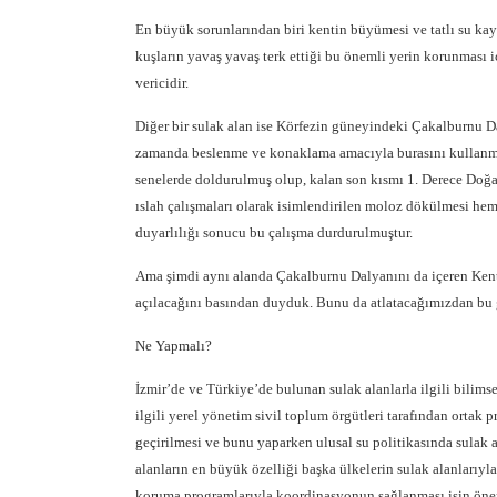
En büyük sorunlarından biri kentin büyümesi ve tatlı su kay
kuşların yavaş yavaş terk ettiği bu önemli yerin korunması iç
vericidir.
Diğer bir sulak alan ise Körfezin güneyindeki Çakalburnu D
zamanda beslenme ve konaklama amacıyla burasını kullanmak
senelerde doldurulmuş olup, kalan son kısmı 1. Derece Doğal
ıslah çalışmaları olarak isimlendirilen moloz dökülmesi hem 
duyarlılığı sonucu bu çalışma durdurulmuştur.
Ama şimdi aynı alanda Çakalburnu Dalyanını da içeren Ken
açılacağını basından duyduk. Bunu da atlatacağımızdan b
Ne Yapmalı?
İzmir’de ve Türkiye’de bulunan sulak alanlarla ilgili bilims
ilgili yerel yönetim sivil toplum örgütleri tarafından ortak
geçirilmesi ve bunu yaparken ulusal su politikasında sulak a
alanların en büyük özelliği başka ülkelerin sulak alanlarıyla
koruma programlarıyla koordinasyonun sağlanması işin öneml