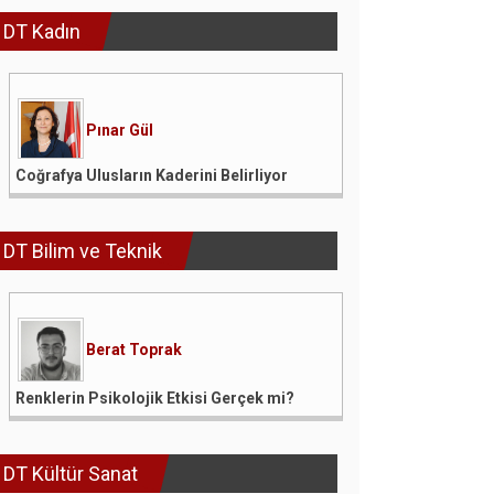
DT Kadın
Pınar Gül
Coğrafya Ulusların Kaderini Belirliyor
DT Bilim ve Teknik
Berat Toprak
Renklerin Psikolojik Etkisi Gerçek mi?
DT Kültür Sanat