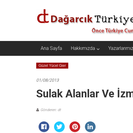
İçeriğe
Dağarcık
geç
Türkiye
Önce
Türkiye
Cumhuriyeti…
Ana Sayfa
Hakkımızda
Yazarlarımı
Güzel Yücel Gier
01/08/2013
Sulak Alanlar Ve İzm
Gönderen: dt