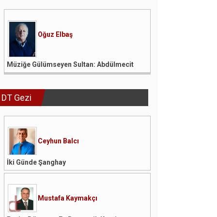
Oğuz Elbaş
Müziğe Gülümseyen Sultan: Abdülmecit
DT Gezi
Ceyhun Balcı
İki Günde Şanghay
Mustafa Kaymakçı