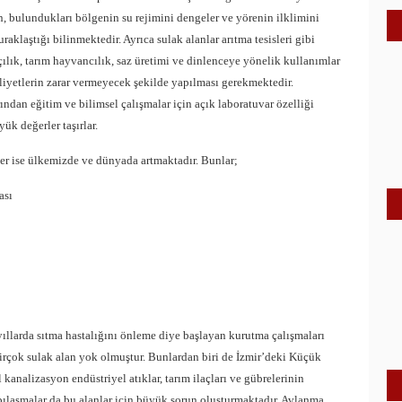
, bulundukları bölgenin su rejimini dengeler ve yörenin ilklimini
aklaştığı bilinmektedir. Ayrıca sulak alanlar arıtma tesisleri gibi
kçılık, tarım hayvancılık, saz üretimi ve dinlenceye yönelik kullanımlar
liyetlerin zarar vermeyecek şekilde yapılması gerekmektedir.
ndan eğitim ve bilimsel çalışmalar için açık laboratuvar özelliği
yük değerler taşırlar.
ler ise ülkemizde ve dünyada artmaktadır. Bunlar;
ası
ıllarda sıtma hastalığını önleme diye başlayan kurutma çalışmaları
irçok sulak alan yok olmuştur. Bunlardan biri de İzmir’deki Küçük
analizasyon endüstriyel atıklar, tarım ilaçları ve gübrelerinin
pılaşmalar da bu alanlar için büyük sorun oluşturmaktadır. Avlanma,