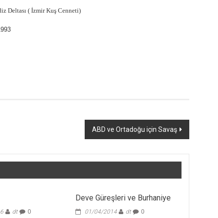
 Deltası ( İzmir Kuş Cenneti)
1993
ABD ve Ortadoğu için Savaş
Deve Güreşleri ve Burhaniye
16
dt
0
01/04/2014
dt
0