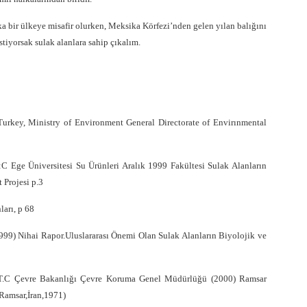
ka bir ülkeye misafir olurken, Meksika Körfezi’nden gelen yılan balığını
tiyorsak sulak alanlara sahip çıkalım.
 Turkey, Ministry of Environment General Directorate of Envirınmental
Ege Üniversitesi Su Ürünleri Aralık 1999 Fakültesi Sulak Alanların
 Projesi p.3
arı, p 68
 Nihai Rapor.Uluslararası Önemi Olan Sulak Alanların Biyolojik ve
T.C Çevre Bakanlığı Çevre Koruma Genel Müdürlüğü (2000) Ramsar
Ramsar,İran,1971)