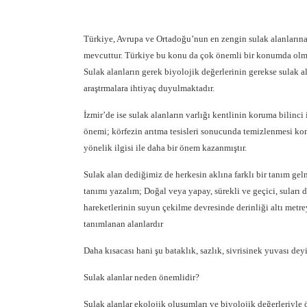
Türkiye, Avrupa ve Ortadoğu’nun en zengin sulak alanlarına 
mevcuttur. Türkiye bu konu da çok önemli bir konumda olma
Sulak alanların gerek biyolojik değerlerinin gerekse sulak 
araştrmalara ihtiyaç duyulmaktadır.
İzmir’de ise sulak alanların varlığı kentlinin koruma bilinci 
önemi; körfezin arıtma tesisleri sonucunda temizlenmesi kon
yönelik ilgisi ile daha bir önem kazanmıştır.
Sulak alan dediğimiz de herkesin aklına farklı bir tanım ge
tanımı yazalım; Doğal veya yapay, sürekli ve geçici, suları du
hareketlerinin suyun çekilme devresinde derinliği altı metre
tanımlanan alanlardır
Daha kısacası hani şu bataklık, sazlık, sivrisinek yuvası d
Sulak alanlar neden önemlidir?
Sulak alanlar ekolojik oluşumları ve biyolojik değerleriyle 