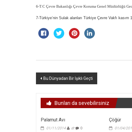
6-T:C Çevre Bakanlığı Çevre Koruma Genel Müdürlüğü Gediz
7-Türkiye’nin Sulak alanları Türkiye Çevre Vakfı kasım 
Yazı
Bu Dünyadan Bir Işıklı Geçti
dolaşımı
Bunları da sevebilirsiniz
Palamut Avı
Çöğür
01/11/2014
dt
0
01/04/20