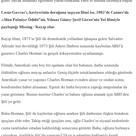
gider. Ancak buradaki eğitimini yarım bırakarak Paris’te sinema okumaya başlar.
Costa-Gavras’ı, kariyerinin doruğuna taşıyan filmi ise, 1982’de Cannes’da
«Altın Palmiye Ödülü”nü, Yılmaz Güney-Şerif Gören’nin Yol filmiyle
paylaştığı Missing / Kayıp olur.
Kayıp filmi, 1973´te Şili´de demokratik yollardan işbaşına gelen Salvador
Allende´nin devrildiği 1973 Şili Askeri Darbesi sırasında kaybolan ABD´li
gazeteci Charles Horman´ın gerçek hikayesinden uyarlanmıştı.
Filmde, Amerikalı orta boy bir işadamı olan bir babanın, darbe sırasında
öldürülen oğlunu arayışı anlatılır. Geniş ölçüde tutuklamaların olduğu günlerde
Amerikalı yazar ve yapımcı Charles Horman evinden alınır ve ondan sonra,
kendisinden haber alınamaz. Eşinin iki hafta boyunca yaptığı araştırmalar da
yarar getirmez. Bunun üzerine Charles´ın babası oğlunu aramak için ABD´den
Şili´ye gelir.
Baba Horman, Şili´de kaybolan oğlunu ararken Şili darbesine ilişkin birtakım
ipuçları elde eder. Takip ettiği ipuçları onu, oğlu Charles’ın siyasal nedenlerle
cunta tarafından ortadan kaldırıldığı sonucuna götürür. Baba, oğlunu bulmaya
çalışırken, özellikle Şili’de yaşayan CIA ve iş adamları bağlantılı kendi