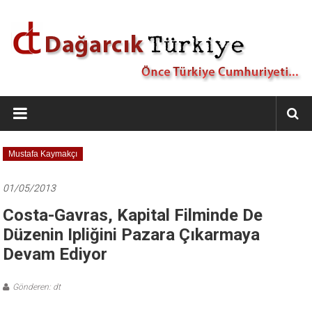
İçeriğe
geç
Dağarcık
Türkiye
Önce
Mustafa Kaymakçı
Türkiye
Cumhuriyeti…
01/05/2013
Costa-Gavras, Kapital Filminde De
Düzenin Ipliğini Pazara Çıkarmaya
Devam Ediyor
Gönderen: dt