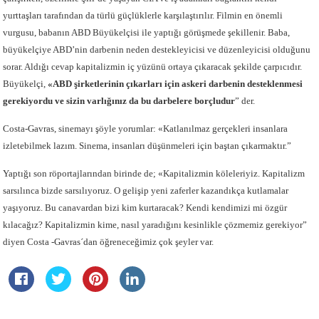
yurttaşları tarafından da türlü güçlüklerle karşılaştırılır. Filmin en önemli
vurgusu, babanın ABD Büyükelçisi ile yaptığı görüşmede şekillenir. Baba,
büyükelçiye ABD’nin darbenin neden destekleyicisi ve düzenleyicisi olduğunu
sorar. Aldığı cevap kapitalizmin iç yüzünü ortaya çıkaracak şekilde çarpıcıdır.
Büyükelçi,
«ABD şirketlerinin çıkarları için askeri darbenin desteklenmesi
gerekiyordu ve sizin varlığınız da bu darbelere borçludur
” der.
Costa-Gavras, sinemayı şöyle yorumlar: «Katlanılmaz gerçekleri insanlara
izletebilmek lazım. Sinema, insanları düşünmeleri için baştan çıkarmaktır.”
Yaptığı son röportajlarından birinde de; «Kapitalizmin köleleriyiz. Kapitalizm
sarsılınca bizde sarsılıyoruz. O gelişip yeni zaferler kazandıkça kutlamalar
yaşıyoruz. Bu canavardan bizi kim kurtaracak? Kendi kendimizi mi özgür
kılacağız? Kapitalizmin kime, nasıl yaradığını kesinlikle çözmemiz gerekiyor”
diyen Costa -Gavras´dan öğreneceğimiz çok şeyler var.