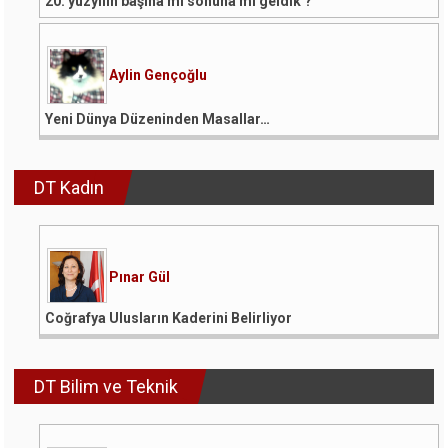
20. yüzyılın başına mı sonuna mı geldik ?
Aylin Gençoğlu
Yeni Dünya Düzeninden Masallar…
DT Kadın
Pınar Gül
Coğrafya Ulusların Kaderini Belirliyor
DT Bilim ve Teknik