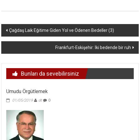
Yazı
Çağdaş Laik Eğitime Giden Yol ve Ödenen Bedeller (3)
dolaşımı
Frankfurt-Eskişehir: İki bedende bir ruh
Bunları da sevebilirsiniz
Umudu Örgütlemek
01/05/2019
dt
0