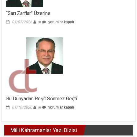
“Sarı Zarflar” Üzerine
“Sarı
01/07/2026
dt
yorumlar kapalı
Zarflar”
Üzerine
için
Bu Dünyadan Reşit Sönmez Geçti
Bu
01/10/2020
dt
yorumlar kapalı
Dünyadan
Reşit
Sönmez
Milli Kahramanlar Yazı Dizisi
Geçti
için