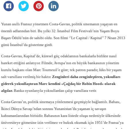
Yunan asıllı Fransız yönetmen Costa-Gavras, politik sinemanın yaşayan en
önemli adlarından biri. Bu yılki 32. İstanbul Film Festivali’nin Yaşam Boyu
Başarı Ödülü’nün de sahibi oldu. Son filmi ‘’Le Capital / Kapital’’ 7 Nisan 2013
günü İstanbul’da gösterime girdi.
Costa-Gavras, Kapital’de, küresel güç odaklarının bankalarla birlikte nasıl
hareket ettiğini anlatıyor. Filmde, Avrupa’nın en büyük bankasının yönetim
kurulu başkanı olan Marc Tourneuil’e göre; tek patron paradır, lüks bir yaşam
salt varsıllara verilmiş bir haktır.
Zenginleri daha zenginleştiren, yoksulları
giderek yoksullaştıran Marc kendini «Çağdaş bir Robin Hood« olarak
algılar.
Banka oyunlarıyla yoksullardan çalıp varsıllara verir.
Costa-Gavras’ın, politik sinemaya yönlenmesi geçmişiyle bağlantılı. Babası,
İkinci Dünya Savaşı’ndan sonrası Yunanistan’da yaşanan iç savaşın
kahramanlarından birisidir. Babasının kara listede oluşu nedeniyle ülkesinde
üniversiteye gitmesine izin verilmez ve hukuk okumak için 1951’de Fransa’ya