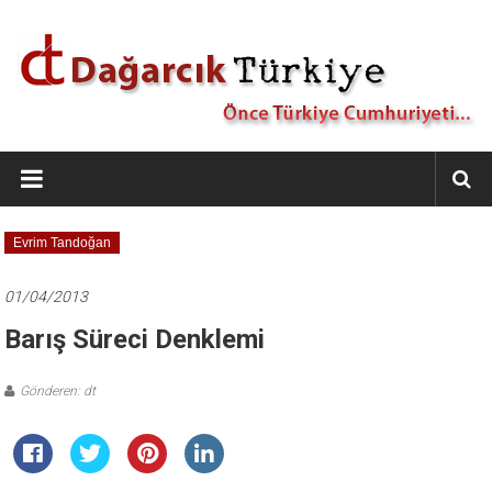
İçeriğe
geç
Dağarcık
Türkiye
Önce
Evrim Tandoğan
Türkiye
Cumhuriyeti…
01/04/2013
Barış Süreci Denklemi
Gönderen: dt