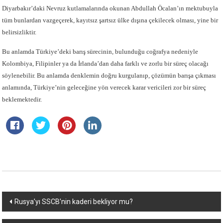
Diyarbakır’daki Nevruz kutlamalarında okunan Abdullah Öcalan’ın mektubuyla
tüm bunlardan vazgeçerek, kayıtsız şartsız ülke dışına çekilecek olması, yine bir
belirsizliktir.
Bu anlamda Türkiye’deki barış sürecinin, bulunduğu coğrafya nedeniyle
Kolombiya, Filipinler ya da İrlanda’dan daha farklı ve zorlu bir süreç olacağı
söylenebilir. Bu anlamda denklemin doğru kurgulanıp, çözümün barışa çıkması
anlamında, Türkiye’nin geleceğine yön verecek karar vericileri zor bir süreç
beklemektedir.
Yazı
Rusya’yı SSCB’nin kaderi bekliyor mu?
dolaşımı