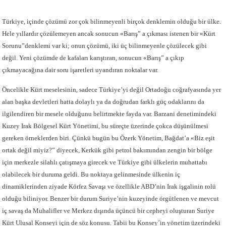
Türkiye, içinde çözümü zor çok bilinmeyenli birçok denklemin olduğu bir ülke.
Hele yıllardır çözülemeyen ancak sonucun «Barış” a çıkması istenen bir «Kürt
Sorunu”denklemi var ki; onun çözümü, iki üç bilinmeyenle çözülecek gibi
değil. Yeni çözümde de kafaları karıştıran, sonucun «Barış” a çıkıp
çıkmayacağına dair soru işaretleri uyandıran noktalar var.
Öncelikle Kürt meselesinin, sadece Türkiye’yi değil Ortadoğu coğrafyasında yer
alan başka devletleri hatta dolaylı ya da doğrudan farklı güç odaklarını da
ilgilendiren bir mesele olduğunu belirtmekte fayda var. Barzani denetimindeki
Kuzey Irak Bölgesel Kürt Yönetimi, bu süreçte üzerinde çokca düşünülmesi
gereken örneklerden biri. Çünkü bugün bu Özerk Yönetim, Bağdat’a «Biz eşit
ortak değil miyiz?” diyecek, Kerkük gibi petrol bakımından zengin bir bölge
için merkezle silahlı çatışmaya girecek ve Türkiye gibi ülkelerin muhattabı
olabilecek bir duruma geldi. Bu noktaya gelinmesinde ülkenin iç
dinamiklerinden ziyade Körfez Savaşı ve özellikle ABD’nin Irak işgalinin rolü
olduğu biliniyor. Benzer bir durum Suriye’nin kuzeyinde örgütlenen ve mevcut
iç savaş da Muhalifler ve Merkez dışında üçüncü bir cepheyi oluşturan Suriye
Kürt Ulusal Konseyi için de söz konusu. Tabii bu Konsey´in yönetim üzerindeki