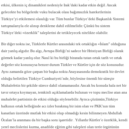
etkisi, ülkenin iç dinamikleri nedeniyle Irak’daki kadar etkin değil. Ancak
gelecekte bu bölgelerde vuku bulacak olası bağımsızlık hareketlerinin
Türkiye’yi etkilemesi olasılığı var. Tüm bunlar Türkiye’deki Başkanlık Sistemi
tartışmalarıyla ele alınıp denkleme dahil edilmelidir. Çünkü bu sistem
Türkiye’deki «özerklik” taleplerini de tetikleyecek nitelikte olabilir.
Bir diğer nokta ise, Türklerle Kürtler arasındaki tek ortaklığın «İslam” olduğuna
dair yanlış algıdır. Bu algı, Avrupa Birliği’ni sadece bir Hristiyan Birliği olarak
görmek kadar yanlış olur. Nasıl ki bu birliği birarada tutan ortak tarih ve ortak
değerler söz konusuysa benzer durum Türkler ve Kürtler için de söz konusudur.
Aynı zamanda göze çarpan bir başka nokta Anayasasında demokratik bir devlet
olduğu belirtilen Türkiye Cumhuriyeti´nde, böylesine önemli bir süreçte
Muhalefetin bir şekilde sürece dahil olamamasıdır. Ancak bu konuda hala net bir
tavır ortaya koymayan, temkinli açıklamalarda bulunan ve topu meclise atan ana
muhalefet partisinin de etkisi olduğu söylenebilir. Ayrıca çözümün,Türkiye
halkının ortak belleğinde acı izler bırakmış bir isim olan ve PKK’nın tüm
kanatları üzerinde mutlak bir etkisi olup olmadığı kesin bilinmeyen Abdullah
Öcalan’la aranması da bir başka soru işaretidir . Yıllardır Kürtler´e özerklik, kendi
yerel meclislerini kurma, anadilde eğitim gibi talepleri olan terör örgütünün