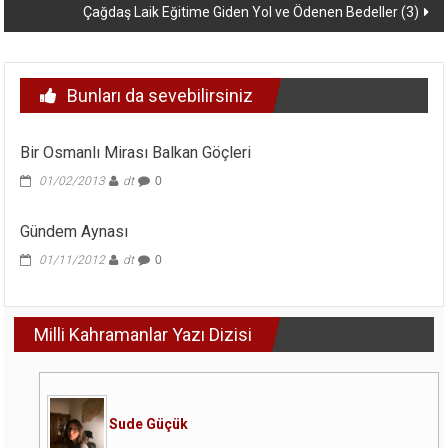
Çağdaş Laik Eğitime Giden Yol ve Ödenen Bedeller (3)
Bunları da sevebilirsiniz
Bir Osmanlı Mirası Balkan Göçleri
01/02/2013
dt
0
Gündem Aynası
01/11/2012
dt
0
Milli Kahramanlar Yazı Dizisi
Sude Güçük