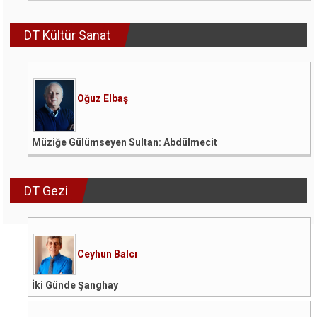
DT Kültür Sanat
Oğuz Elbaş
Müziğe Gülümseyen Sultan: Abdülmecit
DT Gezi
Ceyhun Balcı
İki Günde Şanghay