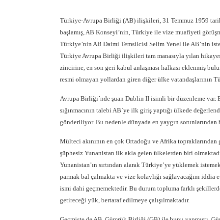
Türkiye-Avrupa Birliği (AB) ilişkileri, 31 Temmuz 1959 ta
başlamış, AB Konseyi’nin, Türkiye ile vize muafiyeti görüş
Türkiye’nin AB Daimi Temsilcisi Selim Yenel ile AB’nin ist
Türkiye Avrupa Birliği ilişkileri tam manasıyla yılan hika
zincirine, en son geri kabul anlaşması halkası eklenmiş bu
resmi olmayan yollardan giren diğer ülke vatandaşlarının T
Avrupa Birliği´nde şuan Dublin II isimli bir düzenleme var.
sığınmacının talebi AB´ye ilk giriş yaptığı ülkede değerlend
gönderiliyor. Bu nedenle dünyada en yaygın sorunlarından bi
Mülteci akınının en çok Ortadoğu ve Afrika topraklarından 
şüphesiz Yunanistan ilk akla gelen ülkelerden biri olmaktad
Yunanistan’ın sırtından alarak Türkiye’ye yüklemek istemekte
parmak bal çalmakta ve vize kolaylığı sağlayacağını iddia 
ismi dahi geçmemektedir. Bu durum topluma farklı şekillerde
getireceği yük, bertaraf edilmeye çalışılmaktadır.
Geçmişte de AB, Gümrük Birliği (GB) ile bunu yapmıştı. Gümr