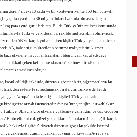
ına göre, 7 ildeki 13 çadır ve bir konteyner kentte 153 bin Suriyeli
için yapılan yardımın 30 milyon dolar civarında olmasına karşın,
lira) para ayırdığını ifade etti. Bu da Türkiye’nin mülteci konusunda
anlaşmasıyla Türkiye’ye kitlesel bir şekilde mülteci akını olmayacak.
üzerinden AB’ye kaçak yollarla giren kişiler Türkiye’ye iade edilecek.
ecek. AB, iade ettiği mültecilerin barınma maliyetlerini kısmen
u bazı ülkelerle mevcut anlaşmaları olduğundan, kabul edeceği
Burada dikkati çeken kelime ise «kısmen” kelimesidir. «Kısmen”
 anlamamıza yardımcı oluyor.
e, kabul edildiği takdirde, düzensiz göçmenlerin, sığınmacıların bu
 olarak geri iadesiyle sonuçlanacak bir durum. Türkiye de kendi
lışıyor. Avrupa´nın iade ettiği bu kişileri Türkiye de iade
 bir diğerine atmak istemektedir. Avrupa´nın yaptığını bir «ahlaksız
u Türkiye, Ukrayna gibi ülkelere yüklemeye çalıştığını ve çok ciddi bir
rıca AB’nin ellerini çok güzel yıkadıklarını” bunlar mülteci değil, kaçak
lık hakkıyla ilgilidir” diyerek düzensiz göçü bu şekilde kontrol
n bunun gerçekleşmesi durumunda, kamuoyuna Türkiye´nin Avrupa´ya