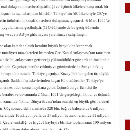
ak mal dolaşımının serbestleştirildiği ve üçüncü ülkelere karşı ortak bir
ünleşmenin aşamalarından
birisidir.
Türkiye’nin AB ülkeleriyle GB’ye
erin ürünlerinin karşılıklı serbest dolaşımına geçmesi, -6 Mart 1995’te
 uygulamasına geçilmiştir. (1) O dönemde de bu geçiş dönemin
ş ve adeta AB’ye giriş havası yaratılmaya çalışılmıştır.
e olan kararlar alarak kendini büyük bir yükten kurtarmak
ze muafiyeti müzakereleri bitmeden Geri Kabul Anlaşması’nın tamamen
 bile, bu anlaşmanın getireceği yükümlülükler göz ardı edilmektedir.
aslında. Geçmişte tecrübe edilmiş ve günümüzde de Suriye’deki iç
ını koruyan bir mesele. Türkiye geçmişte Kuzey Irak´tan gelen üç büyük
aşandı. Saddam´ın askerlerinden kaçan Kürt mülteciler, Türkiye´ye
gal etmesinden sonra meydana geldi. Üçüncü dalga, ikincisi ile
le beraber ve devamında 2 Nisan 1991´de gerçekleşti. İkinci ve üçüncü
nı zamanda, ´İkinci Dünya Savaşı´ndan sonraki en büyük göç hareketi´
çtı. Göç sonucu ekili alanlarda 328 bin, bağ ve bahçelerde 6 milyon,
kelerinde 10 milyon, yollarda 37 milyon, iş makinelerinde 11 milyon,
i. Çevre temizliği ve iş gücü kaybıyla birlikte toplam zarar 100 milyon
te 398 milyon dolar olarak hesaplanmıştı. (2)