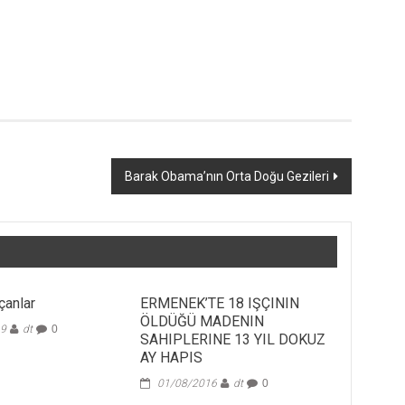
Barak Obama’nın Orta Doğu Gezileri
çanlar
ERMENEK’TE 18 IŞÇININ
ÖLDÜĞÜ MADENIN
19
dt
0
SAHIPLERINE 13 YIL DOKUZ
AY HAPIS
01/08/2016
dt
0