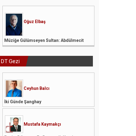
Oğuz Elbaş
Müziğe Gülümseyen Sultan: Abdülmecit
DT Gezi
Ceyhun Balcı
İki Günde Şanghay
Mustafa Kaymakçı