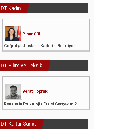
DT Kadın
Pınar Gül
Coğrafya Ulusların Kaderini Belirliyor
DT Bilim ve Teknik
Berat Toprak
Renklerin Psikolojik Etkisi Gerçek mi?
DT Kültür Sanat