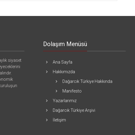
Dolaşım Menüsü
ylık siyaset
Ana Sayfa
eyeceklerini
Hakkımızda
lındır.
konomik
Dağarcık Türkiye Hakkında
 kuruluşun
Manifesto
Yazarlarımız
Dağarcık Türkiye Arşivi
İletişim