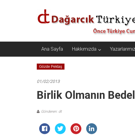
İçeriğe
Dağarcık
geç
Türkiye
Önce
Türkiye
Cumhuriyeti…
Ana Sayfa
Hakkımızda
Yazarlarımı
Gözde Pektaş
01/02/2013
Birlik Olmanın Bedel
Gönderen: dt