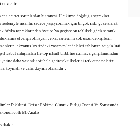
rtmektedir.
can acıtıcı sorunlardan bir tanesi. Hiç kimse doğduğu toprakları
ı nedeniyle insanlar sadece yaşayabilmek için birçok riski göze alarak
k Afrika topraklarından Avrupa’ya geçişte bu tehlikeli göçlere tanık
uluklarına elverişli olmayan ve kapasitesinin çok üstünde kişilerin
öçmenlerin, okyanus üzerindeki yaşam mücadeleleri tablonun acı yüzünü
ri kabul anlaşmaları ile top misali birbirine atılmaya çalışılmasından
yerine daha yaşanılır bir hale getirerek ülkelerini terk etmemelerini
altına koymalı ve daha duyarlı olmalıdır…
ilimler Fakültesi -İktisat Bölümü-Gümrük Birliği Öncesi Ve Sonrasında
: Ekonometrik Bir Analiz
arbakır