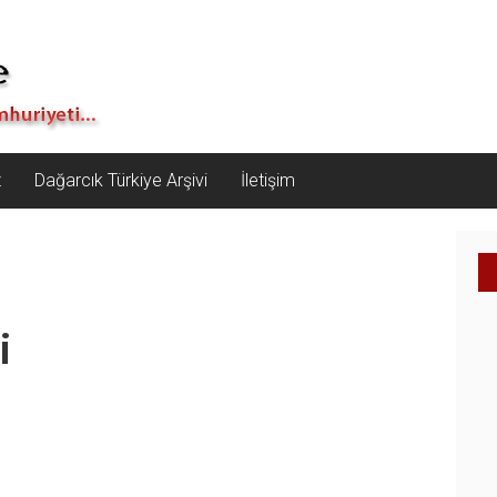
z
Dağarcık Türkiye Arşivi
İletişim
i