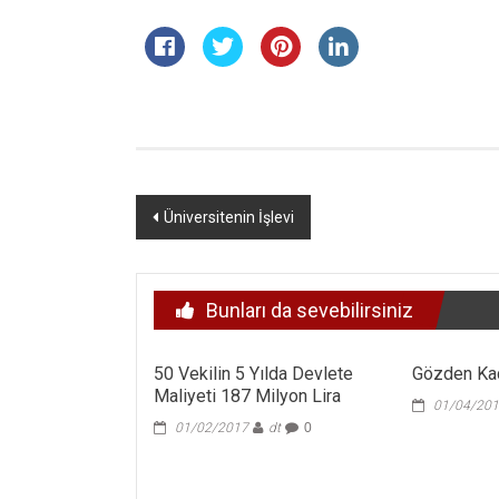
Yazı
Üniversitenin İşlevi
dolaşımı
Bunları da sevebilirsiniz
50 Vekilin 5 Yılda Devlete
Gözden Ka
Maliyeti 187 Milyon Lira
01/04/20
01/02/2017
dt
0