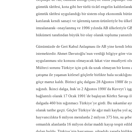
gümrük târifesi, kota gibi her türlü ticârî engelin kaldırılar
gümrük târifesi uygulandığı bir sistem olup ekonomik büt
katılarak kendi sanayi ve işlenmiş tarım ürünleriyle bu ülkel
imzalanarak- onaylanmış ve 1996 yılında AB ülkeleriyle GB
hükümeti tarafından büyük bir olay olarak topluma yansıtılmı
Günümüzde de Geri Kabul Anlaşması ile AB yine kendi lehin
istemektedir. Ahmet Davutoğlu’nun verdiği bilgiye göre vi
uygulanması söz konusu olmayacak fakat vize muafiyeti olsa
Mülteci sorunu Türkiye için çok da uzak olmayan bir konu 
çatışma ile yaşanan kitlesel göçlerle birlikte hala sıcaklığ
göçe maruz kaldı. Birinci göç dalgası 28 Ağustos 1988´de y
sığındı. İkinci dalga, Irak´ın 2 Ağustos 1990´da Kuveyt´i iş
bağlantılı olarak 17 Ocak 1991´de başlayan Körfez Savaşı i
dalgada 460 bin sığınmacı Türkiye´ye girdi. Bu rakamlar ay
olarak tarihe geçti. Göçler Türkiye´de ağır mali kayba yol a
hayvancılıkta 6 milyon meralarda 2 milyon 375 bin, su şebe
ormanlık alanlarda 16 milyon dolar maddi kayıp tespit edild
doları buldu. Türkiye´nin harcaması, uğradığı zararla birlik