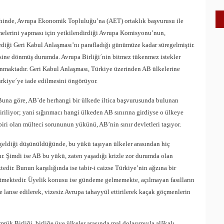
rihinde, Avrupa Ekonomik Topluluğu’na (AET) ortaklık başvurusu ile
melerini yapması için yetkilendirdiği Avrupa Komisyonu’nun,
ediği Geri Kabul Anlaşması’nı parafladığı günümüze kadar süregelmiştir.
yesine dönmüş durumda. Avrupa Birliği´nin bitmez tükenmez istekler
lunmaktadır. Geri Kabul Anlaşması, Türkiye üzerinden AB ülkelerine
ürkiye´ye iade edilmesini öngörüyor.
 Buna göre, AB´de herhangi bir ülkede iltica başvurusunda bulunan
iriliyor; yani sığınmacı hangi ülkeden AB sınırına girdiyse o ülkeye
ri olan mülteci sorununun yükünü, AB’nin sınır devletleri taşıyor.
geldiği düşünüldüğünde, bu yükü taşıyan ülkeler arasından hiç
ır. Şimdi ise AB bu yükü, zaten yaşadığı krizle zor durumda olan
dir. Bunun karşılığında ise tabir-i caizse Türkiye’nin ağzına bir
etmektedir. Üyelik konusu ise gündeme gelmemekte, açılmayan fasılların
 lanse edilerek, vizesiz Avrupa tahayyül ettirilerek kaçak göçmenlerin
ük Birliği, birliğe üye ülkeler arasında mal dolaşımıyla alâkalı