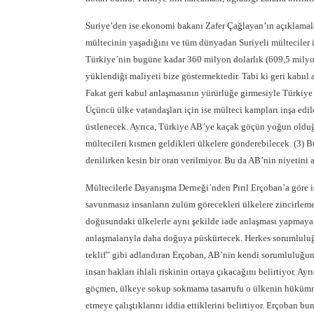
Suriye’den ise ekonomi bakanı Zafer Çağlayan’ın açıklamalar
mültecinin yaşadığını ve tüm dünyadan Suriyeli mülteciler 
Türkiye´nin bugüne kadar 360 milyon dolarlık (609,5 milyon 
yüklendiği maliyeti bize göstermektedir. Tabi ki geri kabul 
Fakat geri kabul anlaşmasının yürürlüğe girmesiyle Türkiye 
Üçüncü ülke vatandaşları için ise mülteci kampları inşa edil
üstlenecek. Ayrıca, Türkiye AB’ye kaçak göçün yoğun olduğ
mültecileri kısmen geldikleri ülkelere gönderebilecek. (3) 
denilirken kesin bir oran verilmiyor. Bu da AB’nin niyetini
Mültecilerle Dayanışma Derneği´nden Pırıl Erçoban’a göre is
savunmasız insanların zulüm görecekleri ülkelere zincirleme
doğusundaki ülkelerle aynı şekilde iade anlaşması yapmaya ça
anlaşmalarıyla daha doğuya püskürtecek. Herkes sorumluluğu
teklif” gibi adlandıran Erçoban, AB’nin kendi sorumluluğun
insan hakları ihlali riskinin ortaya çıkacağını belirtiyor. Ay
göçmen, ülkeye sokup sokmama tasarrufu o ülkenin hükümran
etmeye çalıştıklarını iddia ettiklerini belirtiyor. Erçoba