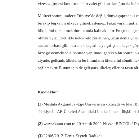
vizesiz girmesi konusunda bir zafer gibi satılacağını da beli
Mülteci sorunu sadece Türkiye’de değil, dünya çapındaki en 
bırakıp başka bir ülkeye gitmek istemez. Fakat yaşam şartlar
ülkelerini terk etmek durumunda kalmaktadır. En çok da çora
olmaktayız. Özellikle nefes bile zor alınan, uzun deniz yolc
saman torbası gibi basılarak kaçırılmaya çalışılan kaçak g
bize göstermektedir. Aslında yapılması gereken bu sorunun ge
ziyade, gelişmiş ülkelerin bu insanların ülkelerini sömürmek 
sağlamaktır. Bunun için de gelişmiş ülkeler, ellerini taşın 
Kaynaklar:
(1)
Mustafa Akgündüz -Ege Üniversitesi -İktisâdî ve İdârî B
Türkiye İle AB Ülkeleri Arasındaki İthalat-İhracat İlişkileri
(2)
www.aksam.com.tr -20 Aralık 2002-Nevzat BİNGÖL / Diy
(3)
22/06/2012-Deniz Zeyrek-Radikal