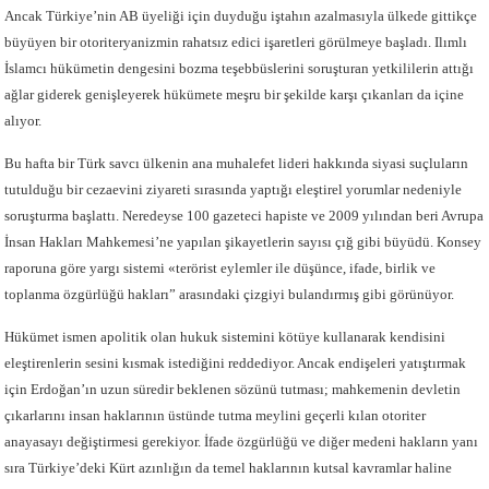
Ancak Türkiye’nin AB üyeliği için duyduğu iştahın azalmasıyla ülkede gittikçe
büyüyen bir otoriteryanizmin rahatsız edici işaretleri görülmeye başladı. Ilımlı
İslamcı hükümetin dengesini bozma teşebbüslerini soruşturan yetkililerin attığı
ağlar giderek genişleyerek hükümete meşru bir şekilde karşı çıkanları da içine
alıyor.
Bu hafta bir Türk savcı ülkenin ana muhalefet lideri hakkında siyasi suçluların
tutulduğu bir cezaevini ziyareti sırasında yaptığı eleştirel yorumlar nedeniyle
soruşturma başlattı. Neredeyse 100 gazeteci hapiste ve 2009 yılından beri Avrupa
İnsan Hakları Mahkemesi’ne yapılan şikayetlerin sayısı çığ gibi büyüdü. Konsey
raporuna göre yargı sistemi «terörist eylemler ile düşünce, ifade, birlik ve
toplanma özgürlüğü hakları” arasındaki çizgiyi bulandırmış gibi görünüyor.
Hükümet ismen apolitik olan hukuk sistemini kötüye kullanarak kendisini
eleştirenlerin sesini kısmak istediğini reddediyor. Ancak endişeleri yatıştırmak
için Erdoğan’ın uzun süredir beklenen sözünü tutması; mahkemenin devletin
çıkarlarını insan haklarının üstünde tutma meylini geçerli kılan otoriter
anayasayı değiştirmesi gerekiyor. İfade özgürlüğü ve diğer medeni hakların yanı
sıra Türkiye’deki Kürt azınlığın da temel haklarının kutsal kavramlar haline