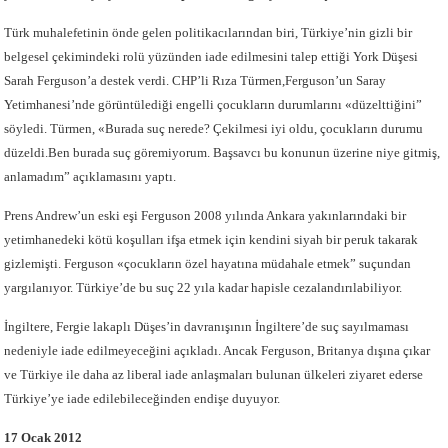
Türk muhalefetinin önde gelen politikacılarından biri, Türkiye’nin gizli bir
belgesel çekimindeki rolü yüzünden iade edilmesini talep ettiği York Düşesi
Sarah Ferguson’a destek verdi. CHP’li Rıza Türmen,Ferguson’un Saray
Yetimhanesi’nde görüntülediği engelli çocukların durumlarını «düzelttiğini”
söyledi. Türmen, «Burada suç nerede? Çekilmesi iyi oldu, çocukların durumu
düzeldi.Ben burada suç göremiyorum. Başsavcı bu konunun üzerine niye gitmiş,
anlamadım” açıklamasını yaptı.
Prens Andrew’un eski eşi Ferguson 2008 yılında Ankara yakınlarındaki bir
yetimhanedeki kötü koşulları ifşa etmek için kendini siyah bir peruk takarak
gizlemişti. Ferguson «çocukların özel hayatına müdahale etmek” suçundan
yargılanıyor. Türkiye’de bu suç 22 yıla kadar hapisle cezalandırılabiliyor.
İngiltere, Fergie lakaplı Düşes’in davranışının İngiltere’de suç sayılmaması
nedeniyle iade edilmeyeceğini açıkladı. Ancak Ferguson, Britanya dışına çıkar
ve Türkiye ile daha az liberal iade anlaşmaları bulunan ülkeleri ziyaret ederse
Türkiye’ye iade edilebileceğinden endişe duyuyor.
17 Ocak 2012