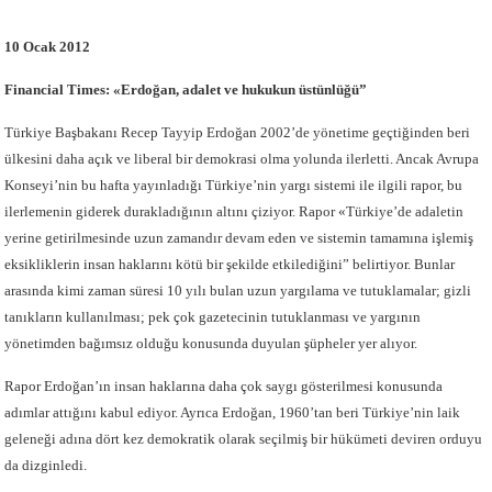
10 Ocak 2012
Financial Times: «Erdoğan, adalet ve hukukun üstünlüğü”
Türkiye Başbakanı Recep Tayyip Erdoğan 2002’de yönetime geçtiğinden beri
ülkesini daha açık ve liberal bir demokrasi olma yolunda ilerletti. Ancak Avrupa
Konseyi’nin bu hafta yayınladığı Türkiye’nin yargı sistemi ile ilgili rapor, bu
ilerlemenin giderek durakladığının altını çiziyor. Rapor «Türkiye’de adaletin
yerine getirilmesinde uzun zamandır devam eden ve sistemin tamamına işlemiş
eksikliklerin insan haklarını kötü bir şekilde etkilediğini” belirtiyor. Bunlar
arasında kimi zaman süresi 10 yılı bulan uzun yargılama ve tutuklamalar; gizli
tanıkların kullanılması; pek çok gazetecinin tutuklanması ve yargının
yönetimden bağımsız olduğu konusunda duyulan şüpheler yer alıyor.
Rapor Erdoğan’ın insan haklarına daha çok saygı gösterilmesi konusunda
adımlar attığını kabul ediyor. Ayrıca Erdoğan, 1960’tan beri Türkiye’nin laik
geleneği adına dört kez demokratik olarak seçilmiş bir hükümeti deviren orduyu
da dizginledi.