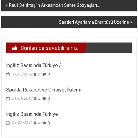
Yazı
Rauf Denktaş´ın Arkasından Sahte Gözyaşları…
dolaşımı
Saatleri Ayarlama Enstitüsü Üzerine
Bunları da sevebilirsiniz
İngiliz Basınında Türkiye 3
14/03/2012
dt
0
Sporda Rekabet ve Cinsiyet İkilemi
01/01/2012
dt
0
İngiliz Basınında Türkiye
01/03/2012
dt
0