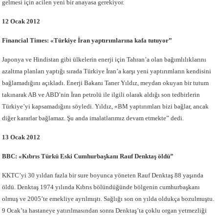
gelmesi için acilen yeni bir anayasa gerekiyor.
12 Ocak 2012
Financial Times: «Türkiye İran yaptırımlarına kafa tutuyor”
Japonya ve Hindistan gibi ülkelerin enerji için Tahran’a olan bağımlılıklarını
azaltma planları yaptığı sırada Türkiye İran’a karşı yeni yaptırımların kendisini
bağlamadığını açıkladı. Enerji Bakanı Taner Yıldız, meydan okuyan bir tutum
takınarak AB ve ABD’nin İran petrolü ile ilgili olarak aldığı son tedbirlerin
Türkiye’yi kapsamadığını söyledi. Yıldız, «BM yaptırımları bizi bağlar, ancak
diğer kararlar bağlamaz. Şu anda imalatlarımız devam etmekte” dedi.
13 Ocak 2012
BBC: «Kıbrıs Türkü Eski Cumhurbaşkanı Rauf Denktaş öldü”
KKTC’yi 30 yıldan fazla bir sure boyunca yöneten Rauf Denktaş 88 yaşında
öldü. Denktaş 1974 yılında Kıbrıs bölündüğünde bölgenin cumhurbaşkanı
olmuş ve 2005’te emekliye ayrılmıştı. Sağlığı son on yılda oldukça bozulmuştu.
9 Ocak’ta hastaneye yatırılmasından sonra Denktaş’ta çoklu organ yetmezliği