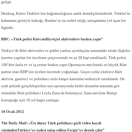
gelişti.
Denktaş, Kıbrıs Türkleri’nin bağımsızlığının sadık destekçilerindendi. Türkler’in
kahraman gözüyle baktığı, Rumlar’ın ise nefret ettiği, tartışmalara yol açan bir
figürdü.
BBC: «Türk polisi Kürt milliyetçisi aktivistlere baskın yaptı”
Türkiye’de Kürt aktivistler ve şiddet yanlısı ayrılıkçılar arasındaki sözde ilişkiler
üzerine yapılan bir inceleme çerçevesinde en az 30 kişi tutuklandı. Türk polisi
100’den fazla ev ve iş yerine baskın yaptı.Operasyon meclisteki en büyük Kürt
partisi olan BDP’nin üyeleri üzerinde yoğunlaştı. Geçen yılda yüzlerce Kürt
aktivist, gazeteci ve politikacı terör karşıtı kanunlar nedeniyle tutuklandı. On
yedi şehirde gerçekleştirilen son operasyonda hedef alınanlar arasında göz
önündeki Kürt politikacı Leyla Zana da bulunuyor. Zana mecliste Kürtçe
konuştuğu için 10 yıl hapis yatmıştı.
16 Ocak 2012
The Daily Mail: «Üst düzey Türk politikacı gizli video kaydı
yüzündenTürkiye’ye iadesi talep edilen Fergie’ye destek çıktı”