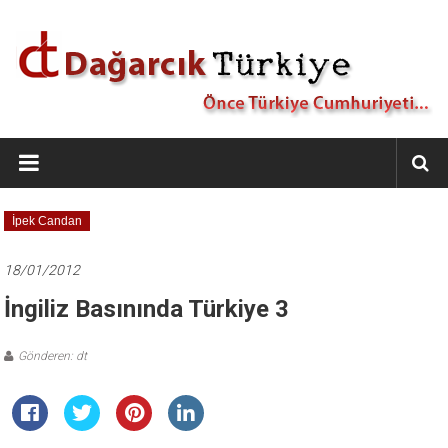
İçeriğe
geç
Dağarcık
Türkiye
Önce
İpek Candan
Türkiye
Cumhuriyeti…
18/01/2012
İngiliz Basınında Türkiye 3
Gönderen: dt