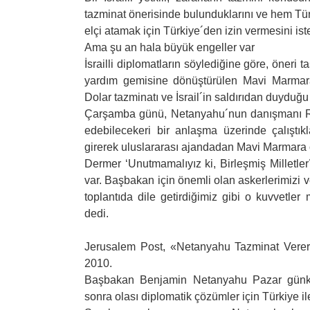
tazminat önerisinde bulunduklarını ve hem Tür
elçi atamak için Türkiye´den izin vermesini iste
Ama şu an hala büyük engeller var
İsrailli diplomatların söylediğine göre, öneri t
yardım gemisine dönüştürülen Mavi Marmara´
Dolar tazminatı ve İsrail´in saldırıdan duyduğu
Çarşamba günü, Netanyahu´nun danışmanı Ron
edebilecekeri bir anlaşma üzerinde çalıştıkla
girerek uluslararası ajandadan Mavi Marmara ol
Dermer ‘Unutmamalıyız ki, Birleşmiş Milletler
var. Başbakan için önemli olan askerlerimizi 
toplantıda dile getirdiğimiz gibi o kuvvetle
dedi.
Jerusalem Post, «Netanyahu Tazminat Verer
2010.
Başbakan Benjamin Netanyahu Pazar günkü 
sonra olası diplomatik çözümler için Türkiye i