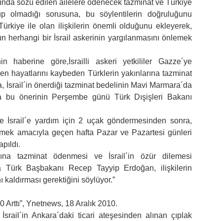
nda sözü edilen ailelere ödenecek tazminat ve Türkiye
 olmadığı sorusuna, bu söylentilerin doğruluğunu
rkiye ile olan ilişkilerin önemli olduğunu ekleyerek,
ın herhangi bir İsrail askerinin yargılanmasını önlemek
haberine göre,İsrailli askeri yetkililer Gazze´ye
n hayatlarını kaybeden Türklerin yakınlarına tazminat
 İsrail´in önerdiği tazminat bedelinin Mavi Marmara´da
a bu önerinin Perşembe günü Türk Dışişleri Bakanı
e İsrail´e yardım için 2 uçak göndermesinden sonra,
mek amacıyla geçen hafta Pazar ve Pazartesi günleri
apıldı.
ına tazminat ödenmesi ve İsrail´in özür dilemesi
ıca Türk Başbakanı Recep Tayyip Erdoğan, ilişkilerin
 kaldırması gerektiğini söylüyor.”
0 Arttı”, Ynetnews, 18 Aralık 2010.
srail´in Ankara´daki ticari ateşesinden alınan çıplak