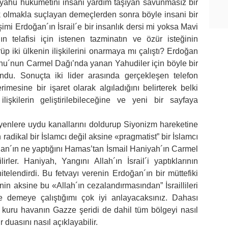
yahu hükümetini insani yardım taşıyan savunmasız bir
k olmakla suçlayan demeçlerden sonra böyle insani bir
işimi Erdoğan´ın İsrail´e bir insanlık dersi mi yoksa Mavi
ın telafisi için istenen tazminatın ve özür isteğinin
p iki ülkenin ilişkilerini onarmaya mı çalıştı? Erdoğan
ahu´nun Carmel Dağı’nda yanan Yahudiler için böyle bir
du. Sonuçta iki lider arasında gerçekleşen telefon
mesine bir işaret olarak algıladığını belirterek belki
lişkilerin geliştirilebileceğine ve yeni bir sayfaya
eyenlere uydu kanallarını doldurup Siyonizm hareketine
radikal bir İslamcı değil aksine «pragmatist” bir İslamcı
ğan´ın ne yaptığını Hamas’tan İsmail Haniyah´ın Carmel
ler. Haniyah, Yangını Allah´ın İsrail´i yaptıklarının
telendirdi. Bu fetvayı verenin Erdoğan´ın bir müttefiki
n aksine bu «Allah´ın cezalandırmasından” İsraillileri
e demeye çalıştığımı çok iyi anlayacaksınız. Dahası
uru havanın Gazze şeridi de dahil tüm bölgeyi nasıl
duasını nasıl açıklayabilir.