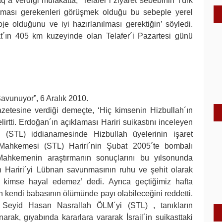
´a verdiği mülakatta, ‘Telafer´i ziyaret sebebinin Türk
pılması gerekenleri görüşmek olduğu bu sebeple yerel
je olduğunu ve iyi hazırlanılması gerektiğin’ söyledi.
´ın 405 km kuzeyinde olan Telafer´i Pazartesi günü
avunuyor”, 6 Aralık 2010.
zetesine verdiği demeçte, ‘Hiç kimsenin Hizbullah´ın
lirtti. Erdoğan´ın açıklaması Hariri suikastını inceleyen
STL) iddianamesinde Hizbullah üyelerinin işaret
Mahkemesi (STL) Hariri´nin Şubat 2005´te bombalı
Mahkemenin araştırmanın sonuçlarını bu yılsonunda
ın Hariri´yi Lübnan savunmasının ruhu ve şehit olarak
ıyı kimse hayal edemez’ dedi. Ayrıca geçtiğimiz hafta
 kendi babasının ölümünde payı olabileceğini reddetti.
 Seyid Hasan Nasrallah ÖLM´yi (STL) , tanıkların
anarak, gıyabında kararlara vararak İsrail´in suikasttaki