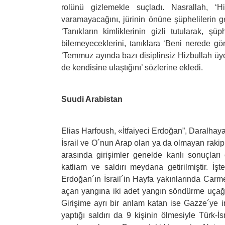
rolünü gizlemekle suçladı. Nasrallah, ‘H
varamayacağını, jürinin önüne şüphelilerin ge
‘Tanıkların kimliklerinin gizli tutularak, şü
bilemeyeceklerini, tanıklara ‘Beni nerede görd
‘Temmuz ayında bazı disiplinsiz Hizbullah üye
de kendisine ulaştığını’ sözlerine ekledi.
Suudi Arabistan
Elias Harfoush, «İtfaiyeci Erdoğan”, Daralhaya
İsrail ve O´nun Arap olan ya da olmayan rakiple
arasında girişimler genelde kanlı sonuçları o
katliam ve saldırı meydana getirilmiştir. 
Erdoğan´ın İsrail´in Hayfa yakınlarında Car
açan yangına iki adet yangın söndürme uçağı 
Girişime ayrı bir anlam katan ise Gazze´ye 
yaptığı saldırı da 9 kişinin ölmesiyle Türk-İ