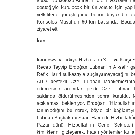
Musul Konsolosu Ahmet Yıldız´ın Aswat-al Iraq
desteğiyle kurulacak bir üniversite için ya
yetkililerle görüştüğünü, bunun büyük bir pro
Konsolos Musul´un 60 km batısında, Bağdat
ziyaret etti.
İran
Irannews, «Türkiye Hizbullah´ı STL´ye Karşı S
Recep Tayyip Erdoğan Lübnan´ın Al-safir ga
Refik Hariri suikastıyla suçlayamayacağını’ be
ABD destekli Özel Lübnan Mahkemesinin (
edilmesinin ardından geldi. Özel Lübnan 
saldırıda öldürülmesinden sonra kuruldu. 
açıklaması bekleniyor. Erdoğan, ‘Hizbullah´
tanımladığını belirterek, böyle bir bağlant
Lübnan Başbakanı Saad Hariri de Hizbullah´ın
Pazar günü, Hizbullah´ın Genel Sekreteri
kimliklerini gizleyerek, hatalı yöntemler kull