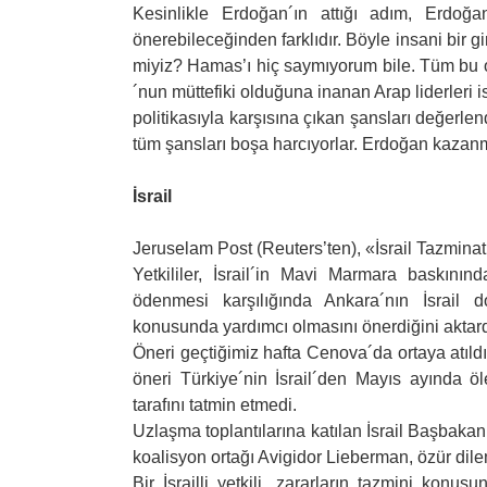
Kesinlikle Erdoğan´ın attığı adım, Erdoğa
önerebileceğinden farklıdır. Böyle insani bir 
miyiz? Hamas’ı hiç saymıyorum bile. Tüm bu ol
´nun müttefiki olduğuna inanan Arap liderleri
politikasıyla karşısına çıkan şansları değerlen
tüm şansları boşa harcıyorlar. Erdoğan kazanma
İsrail
Jeruselam Post (Reuters’ten), «İsrail Tazminat 
Yetkililer, İsrail´in Mavi Marmara baskının
ödenmesi karşılığında Ankara´nın İsrail 
konusunda yardımcı olmasını önerdiğini aktard
Öneri geçtiğimiz hafta Cenova´da ortaya atıldı a
öneri Türkiye´nin İsrail´den Mayıs ayında ö
tarafını tatmin etmedi.
Uzlaşma toplantılarına katılan İsrail Başbak
koalisyon ortağı Avigidor Lieberman, özür dile
Bir İsrailli yetkili, zararların tazmini konu