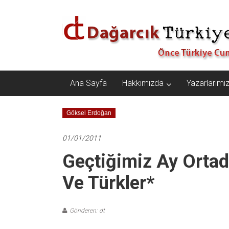
İçeriğe
Dağarcık
geç
Türkiye
Önce
Türkiye
Cumhuriyeti…
Ana Sayfa
Hakkımızda
Yazarlarımı
Göksel Erdoğan
01/01/2011
Geçtiğimiz Ay Ortad
Ve Türkler*
Gönderen: dt