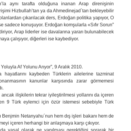
n’la aynı tarafta olduğuna inanan Arap direnişinin
girişimi Hizbullah’tan ya da Ahmedinejad´tan bekleyebilir
anlardan çıkarılacak ders, Erdoğan politika yapıyor, O
 ise sadece konuşuyor. Erdoğan komşularla «Sıfır Sorun”
diriyor, Arap liderler ise davalarına yararı bulunabilecek
ya çalışıyor, diğerleri ise kaybediyor.
Yoluyla Af Yolunu Arıyor”, 9 Aralık 2010.
da hayatlarını kaybeden Türklerin ailelerine tazminat
donanmasının kanunlar karşısında zarar görmemesi
ı.
ncak ilişkilerin tekrar iyileştirilmesi yollarını da içeren
len 9 Türk eylemci için özür istemesi sebebiyle Türk
anı Benjmin Netanyahu´nun hem dış işleri bakanı hem de
meyi içeren herhangi bir anlaşmaya karşı çıkıyor.
sunda yasal olarak ne yapılması gerektiğini sorarak bir