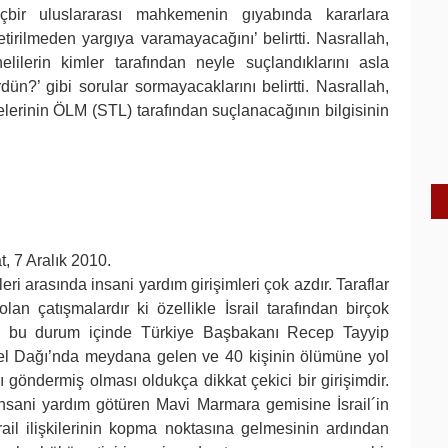
içbir uluslararası mahkemenin gıyabında kararlara
tirilmeden yargıya varamayacağını’ belirtti. Nasrallah,
phelilerin kimler tarafından neyle suçlandıklarını asla
ün?’ gibi sorular sormayacaklarını belirtti. Nasrallah,
lerinin ÖLM (STL) tarafından suçlanacağının bilgisinin
t, 7 Aralık 2010.
ri arasında insani yardım girişimleri çok azdır. Taraflar
lan çatışmalardır ki özellikle İsrail tarafından birçok
İşte bu durum içinde Türkiye Başbakanı Recep Tayyip
mel Dağı’nda meydana gelen ve 40 kişinin ölümüne yol
göndermiş olması oldukça dikkat çekici bir girişimdir.
insani yardım götüren Mavi Marmara gemisine İsrail´in
srail ilişkilerinin kopma noktasına gelmesinin ardından