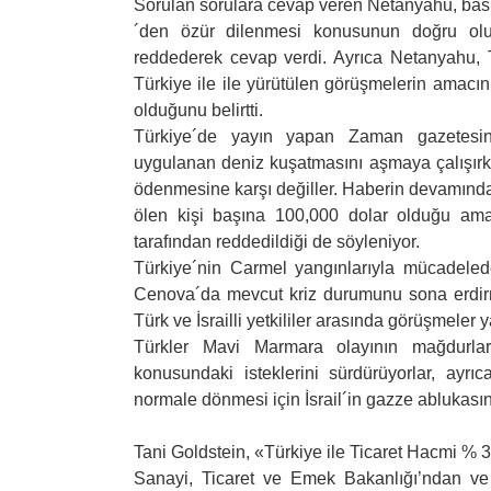
Sorulan sorulara cevap veren Netanyahu, bası
´den özür dilenmesi konusunun doğru olup
reddederek cevap verdi. Ayrıca Netanyahu, Tü
Türkiye ile ile yürütülen görüşmelerin amacın
olduğunu belirtti.
Türkiye´de yayın yapan Zaman gazetesinin 
uygulanan deniz kuşatmasını aşmaya çalışırke
ödenmesine karşı değiller. Haberin devamında,
ölen kişi başına 100,000 dolar olduğu am
tarafından reddedildiği de söyleniyor.
Türkiye´nin Carmel yangınlarıyla mücadeled
Cenova´da mevcut kriz durumunu sona erdir
Türk ve İsrailli yetkililer arasında görüşmeler y
Türkler Mavi Marmara olayının mağdurlar
konusundaki isteklerini sürdürüyorlar, ayr
normale dönmesi için İsrail´in gazze ablukasını
Tani Goldstein, «Türkiye ile Ticaret Hacmi % 3
Sanayi, Ticaret ve Emek Bakanlığı’ndan ve İ