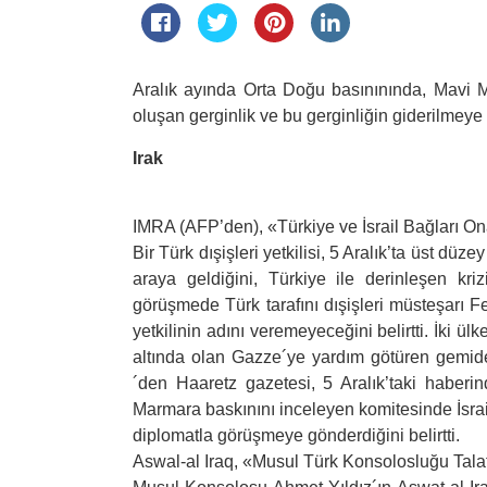
Aralık ayında Orta Doğu basınınında, Mavi M
oluşan gerginlik ve bu gerginliğin giderilmeye 
Irak
IMRA (AFP’den), «Türkiye ve İsrail Bağları On
Bir Türk dışişleri yetkilisi, 5 Aralık’ta üst düzey
araya geldiğini, Türkiye ile derinleşen krizi
görüşmede Türk tarafını dışişleri müsteşarı Fer
yetkilinin adını veremeyeceğini belirtti. İki ülk
altında olan Gazze´ye yardım götüren gemideki
´den Haaretz gazetesi, 5 Aralık’taki habe
Marmara baskınını inceleyen komitesinde İsrai
diplomatla görüşmeye gönderdiğini belirtti.
Aswal-al Iraq, «Musul Türk Konsolosluğu Tala