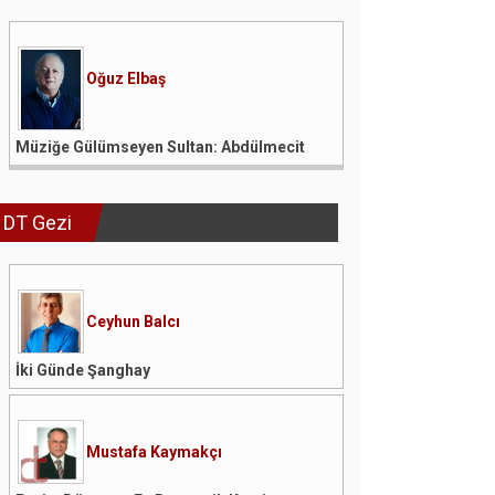
Oğuz Elbaş
Müziğe Gülümseyen Sultan: Abdülmecit
DT Gezi
Ceyhun Balcı
İki Günde Şanghay
Mustafa Kaymakçı