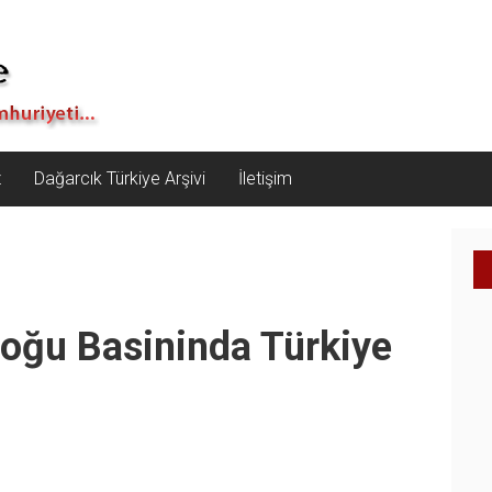
z
Dağarcık Türkiye Arşivi
İletişim
oğu Basininda Türkiye