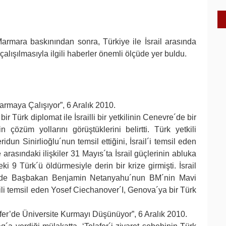
armara baskınından sonra, Türkiye ile İsrail arasında
çalışılmasıyla ilgili haberler önemli ölçüde yer buldu.
armaya Çalışıyor”, 6 Aralık 2010.
 bir Türk diplomat ile İsrailli bir yetkilinin Cenevre´de bir
n çözüm yollarını görüştüklerini belirtti. Türk yetkili
idun Sinirlioğlu´nun temsil ettiğini, İsrail´i temsil eden
e arasındaki ilişkiler 31 Mayıs´ta İsrail güçlerinin abluka
 9 Türk´ü öldürmesiyle derin bir krize girmişti. İsrail
rinde Başbakan Benjamin Netanyahu´nun BM´nin Mavi
li temsil eden Yosef Ciechanover´I, Genova´ya bir Türk
fer’de Üniversite Kurmayı Düşünüyor”, 6 Aralık 2010.