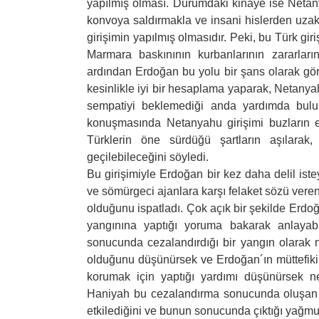
yapılmış olması. Durumdaki kinaye ise Netan
konvoya saldırmakla ve insani hislerden uza
girişimin yapılmış olmasıdır. Peki, bu Türk gir
Marmara baskınının kurbanlarının zararların
ardından Erdoğan bu yolu bir şans olarak görü
kesinlikle iyi bir hesaplama yaparak, Netany
sempatiyi beklemediği anda yardımda bulun
konuşmasında Netanyahu girişimi buzların eri
Türklerin öne sürdüğü şartların aşılarak, i
geçilebileceğini söyledi.
Bu girişimiyle Erdoğan bir kez daha delil ist
ve sömürgeci ajanlara karşı felaket sözü veren 
olduğunu ispatladı. Çok açık bir şekilde Erdo
yangınına yaptığı yoruma bakarak anlayabilir
sonucunda cezalandırdığı bir yangın olarak ni
olduğunu düşünürsek ve Erdoğan´ın müttefikini
korumak için yaptığı yardımı düşünürsek n
Haniyah bu cezalandırma sonucunda oluşan k
etkilediğini ve bunun sonucunda çıktığı yağmur 