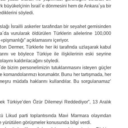
k büyükelçinin İsrail´e dönmesini hem de Ankara´ya bir
diklerini söyledi.
aslağı İsrailli askerler tarafından bir seyahet gemisinden
da vurularak öldürülen Türklerin ailelerine 100,000
 «pişmanlığı” açıklamasını içeriyor.
 Dermer, Türklerle her iki tarafında uzlaşarak kabul
rını ve böylece Türkiye ile ilişkilerinin eski seyrine
ayını kaldırılacağını söyledi.
´de bizim personelimizin tutuklanmasını isteyen güçler
ve komandolarımızı korumaktır. Bunu her tartışmada, her
r meşru müdafa haklarını kullandılar. Bu sorgulanamaz’
ek Türkiye’den Özür Dilemeyi Reddediyor”, 13 Aralık
Likud parti toplantısında Mavi Marmara olayından
le yürütülen görüşmeler konusunda bilgi verdi.