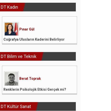
DT Kadın
Pınar Gül
Coğrafya Ulusların Kaderini Belirliyor
DT Bilim ve Teknik
Berat Toprak
Renklerin Psikolojik Etkisi Gerçek mi?
DT Kültür Sanat