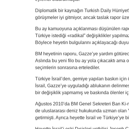
Diplomatik bir kaynağın Turkish Daily Hürriyet
görüşmeler iyi gitmiyor, ancak taslak rapor üzer
Bu ay kamuoyuna açıklanması düşünülen raporun
Türkiye istediği «radikal” değişiklikler yapılm
Böylece heyetin bulgularını açıklayacağı duyu
BM heyetinin raporu, Gazze’ye yardım götürec
Aslında bu yeni filo bu ay yola çıkacaktı ama or
seçimlerin sonrasına ertelediler.
Türkiye İsrail’den, gemiye yapılan baskın için
İsrail, Gazze’ye uyguladığı ablukanın delinm
bir değişiklik yapmamış ve baskında ölenler iç
Ağustos 2010’da BM Genel Sekreteri Ban Ki-mo
de uluslararası deniz hukukunda uzman olan 
getirmişti. Ayrıca heyette İsrail ve Türkiye’ye b
Heyette İsrail’i eski Dışişleri yetkilisi Josep