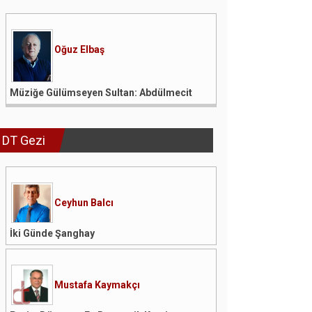
Oğuz Elbaş
Müziğe Gülümseyen Sultan: Abdülmecit
DT Gezi
Ceyhun Balcı
İki Günde Şanghay
Mustafa Kaymakçı