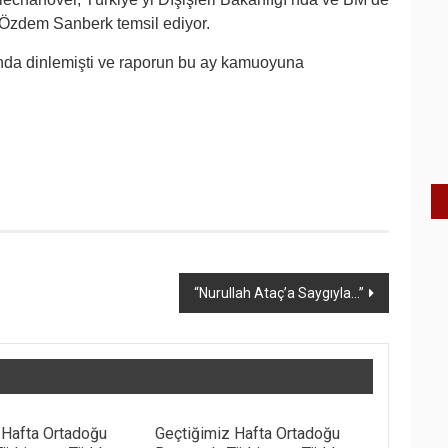
 Özdem Sanberk temsil ediyor.
yında dinlemişti ve raporun bu ay kamuoyuna
“Nurullah Ataç’a Saygıyla…”
 Hafta Ortadoğu
Geçtiğimiz Hafta Ortadoğu