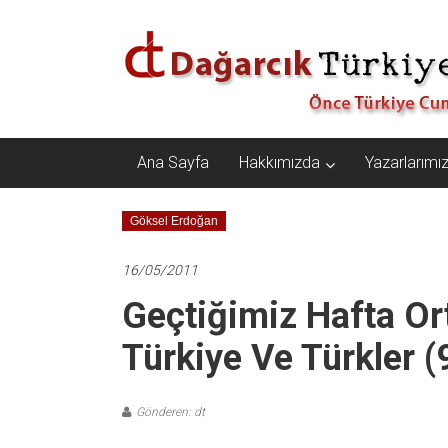
İçeriğe
Dağarcık
geç
Türkiye
Önce
Türkiye
Cumhuriyeti…
Ana Sayfa
Hakkımızda
Yazarlarımı
Göksel Erdoğan
16/05/2011
Geçtiğimiz Hafta Or
Türkiye Ve Türkler 
Gönderen: dt