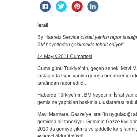
İsrail
By Haaretz Service «
İsrail yanlısı rapor tasl
BM heyetinden çekilmekle tehdit ediyor
”
14 Mayıs 2011 Cumartesi
Cuma günü Türkiye’nin, geçen seneki Mavi Ma
taslağında İsrail yanlısı görüşü benimsediği idd
tarafından rapor edildi.
Haberde Türkiye’nin, BM heyetinin İsrail yanl
gemisine yaptıkları baskınla uluslararası hukuk
Mavi Marmara, Gazze’ye İsrail’in uyguladığı a
gemiden bir tanesiydi. Geminin Gazze kıyıları
2010’da gemiye çıkmış ve şiddetle karşılanm
eylemci öldürülmüştü.