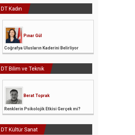
DT Kadın
Pınar Gül
Coğrafya Ulusların Kaderini Belirliyor
DT Bilim ve Teknik
Berat Toprak
Renklerin Psikolojik Etkisi Gerçek mi?
DT Kültür Sanat