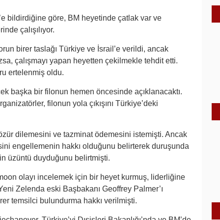
’e bildirdiğine göre, BM heyetinde çatlak var ve
inde çalışılıyor.
 birer taslağı Türkiye ve İsrail’e verildi, ancak
azsa, çalışmayı yapan heyetten çekilmekle tehdit etti.
ru ertelenmiş oldu.
ek başka bir filonun hemen öncesinde açıklanacaktı.
ganizatörler, filonun yola çıkışını Türkiye’deki
 özür dilemesini ve tazminat ödemesini istemişti. Ancak
esini engellemenin hakkı olduğunu belirterek duruşunda
in üzüntü duyduğunu belirtmişti.
on olayı incelemek için bir heyet kurmuş, liderliğine
Yeni Zelenda eski Başbakanı Geoffrey Palmer’ı
irer temsilci bulundurma hakkı verilmişti.
h Ciechanover, Türkiye’yi Dışişleri Bakanlığı’nda ve BM’de