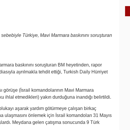
ağı sebebiyle Türkiye, Mavi Marmara baskınını soruşturan
rmara baskınını soruşturan BM heyetinden, rapor
iasıyla ayrılmakla tehdit ettiği, Turkish Daily Hürriyet
ısı görüşe (İsrail komandolarının Mavi Marmara
u ihlal etmedikleri) yakın durduğuna inandığı belirtildi.
blukayı aşarak yardım götürmeye çalışan birkaç
na ulaşmasını önlemek için İsrail komandoları 31 Mayıs
ışlardı. Meydana gelen çatışma sonucunda 9 Türk