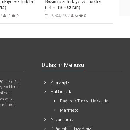
ürkiye ve Türkler
Basınında Türkiye ve Türkler
ıs)
(14 – 19 Haziran)
11
dt
0
01/06/2011
dt
0
Dolaşım Menüsü
ylık siyaset
Ana Sayfa
eyeceklerini
Hakkımızda
lındır.
konomik
Dağarcık Türkiye Hakkında
 kuruluşun
Manifesto
Yazarlarımız
Dağarcık Türkiye Arşivi