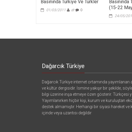
Basınında Türkiye Ve Türkler
Basınında T
(15-22 May
01/03/2011
dt
0
24/05/20
Dağarcık Türkiye
Dağarcık Türkiye internet ortamında yayımlanan a
ve kültür dergisidir. İsmine yakışır bir şekilde, söyl
bilgi üzerine inşa etmeye özen gösterir. Türkçesi ya
Yayımlanırken hiçbir kişi, kurum ve kuruluştan e
destek almamıştır. Herhangi bir siyasi hareket ve
içinde veya uzantısı değildir