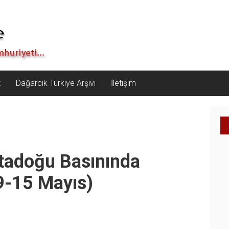
z
Dağarcık Türkiye Arşivi
İletişim
tadoğu Basınında
(9-15 Mayıs)