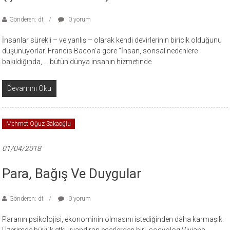
Gönderen: dt
0 yorum
İnsanlar sürekli – ve yanlış – olarak kendi devirlerinin biricik olduğunu
düşünüyorlar. Francis Bacon’a göre “İnsan, sonsal nedenlere
bakıldığında, … bütün dünya insanın hizmetinde
Devamını Oku
Mehmet Oğuz Sakaoğlu
01/04/2018
Para, Bağış Ve Duygular
Gönderen: dt
0 yorum
Paranın psikolojisi, ekonominin olmasını istediğinden daha karmaşık.