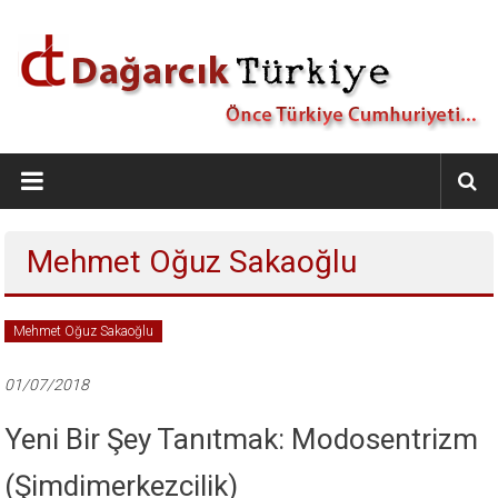
İçeriğe
geç
Dağarcık
Türkiye
Önce
Mehmet Oğuz Sakaoğlu
Türkiye
Cumhuriyeti…
Mehmet Oğuz Sakaoğlu
01/07/2018
Yeni Bir Şey Tanıtmak: Modosentrizm
(Şimdimerkezcilik)