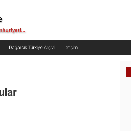
z
Dağarcık Türkiye Arşivi
İletişim
ular