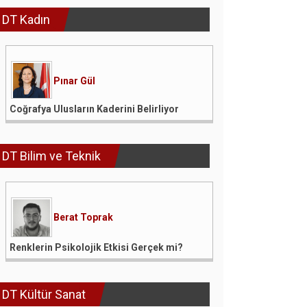
DT Kadın
Pınar Gül
Coğrafya Ulusların Kaderini Belirliyor
DT Bilim ve Teknik
Berat Toprak
Renklerin Psikolojik Etkisi Gerçek mi?
DT Kültür Sanat