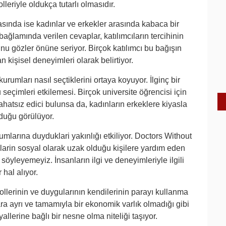
leriyle oldukça tutarlı olmasıdır.
sında ise kadınlar ve erkekler arasında kabaca bir
bağlamında verilen cevaplar, katılımcıların tercihinin
nu gözler önüne seriyor. Birçok katılımcı bu bağışın
 kişisel deneyimleri olarak belirtiyor.
urumları nasıl seçtiklerini ortaya koyuyor. İlginç bir
u seçimleri etkilemesi. Birçok universite öğrencisi için
 rahatsız edici bulunsa da, kadınların erkeklere kiyasla
lduğu görülüyor.
umlarına duyduklari yakınlığı etkiliyor. Doctors Without
ilarin sosyal olarak uzak olduğu kişilere yardım eden
 söyleyemeyiz. İnsanların ilgi ve deneyimleriyle ilgili
 hal alıyor.
ollerinin ve duygularının kendilerinin parayı kullanma
ara ayrı ve tamamıyla bir ekonomik varlık olmadığı gibi
allerine bağlı bir nesne olma niteliği taşıyor.