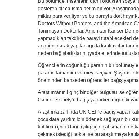
Bu bölümde, insanların dahil oldukları sosyal sı
gosteren bir calışma betimleniyor. Araştırmada,
miktar para veriliyor ve bu parayla dört hayır
Doctors Without Borders, and the American Can
Tanımayan Doktorlar, Amerikan Kanser Derneği
yapmadıkları takdirde parayi tutabilecekleri de
anonim olarak yapılacagı da katılımcılar tarafi
neden bağışladıklarını (yada ellerinde tuttukları
Öğrencilerin coğunluğu paranın bir bölümüyle
paranın tamamını vermeyi seçiyor. Şaşırtıcı o
öneminden bahseden öğrenciler bağış yapmakt
Araştırmanın ilginç bir diğer bulgusu ise öğr
Cancer Society’e bağış yaparken diğer iki yar
Araştırma zarfında UNICEF’e bağış yapan katı
çocuklara yardım icin ödenek sağlayan bir k
katılımcı çocukların iyiliği için çalısmanın ne
çekmek istediği nokta ise bu araştırmaya kat