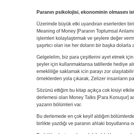
Paranın psikolojisi, ekonominin olmasını i
Üzerimde büyük etki uyandıran eserlerden biri
Meaning of Money [Paranın Toplumsal Anlamı] ki
işlemleri kolaylaştırmak ve şeylere değer verm
şaşırtıcı olan ise her doların bir başka dolarla
Gelgelelim, biz para çeşitlerini ayırt etmek iç
şeyler için kullanmaktansa tatillerde hediye alm
emekliliğe saklamak icin parayı zor ulaşılabilir 
örneklerden yola çıkarak, Zelizer insanların par
Sözünü ettiğim bu kitap açıkça cok kisiyi etki
derlemesi olan Money Talks [Para Konuşur] adlı
yazarın bölümleri var.
Bu derlemede en çok keyif aldığım bölümlerden
birlikte yazdığı ve paranın ahlaki boyutlarına 