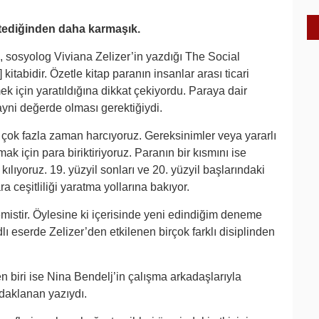
stediğinden daha karmaşık.
, sosyolog Viviana Zelizer’in yazdığı The Social
tabidir. Özetle kitap paranın insanlar arası ticari
ek için yaratıldığına dikkat çekiyordu. Paraya dair
 ayni değerde olması gerektiğiydi.
in çok fazla zaman harcıyoruz. Gereksinimler veya yararlı
ak için para biriktiriyoruz. Paranın bir kısmını ise
kılıyoruz. 19. yüzyil sonları ve 20. yüzyil başlarındaki
a ceşitliliği yaratma yollarına bakıyor.
lemistir. Öylesine ki içerisinde yeni edindiğim deneme
 eserde Zelizer’den etkilenen birçok farklı disiplinden
 biri ise Nina Bendelj’in çalışma arkadaşlarıyla
odaklanan yazıydı.