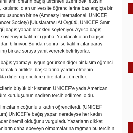
nıflarin onların bağış tercihleri üzerindeki etkisini
 katılımcı olan üniversite öğrencilerine baslangiçta bir
 kurulusundan birine (Amnesty International, UNICEF,
cer Society) [Uluslararası Af Örgütü, UNICEF, Sınır
] bağış yapabilecekleri söyleniyor. Ayrıca bağış
 söyleniyor katılımcı gruba. Yapılacak olan bağışın
ndan biliniyor. Bundan sonra ise katılımcılar parayı
nı) birkac soruya yanıt vererek belirtiyorlar.
 bağış yapmayı uygun görürken diğer bir kısım öğrenci
lmamakla birlikte, başkalarina yardım etmenin
a diğer öğrencilere göre daha cömertler.
encilerin büyük bir kısmının UNICEF’e yada American
dım kuruluşunun nadiren tercih edilmesi oldu.
lımcıların coğunluıu kadın öğrencilerdi. (UNICEF
urum) UNICEF’e bağış yapan neredeyse her kadın
 kadar önemli olduğunu vurguladı. Yazarların dikkat
ılanların daha ebeveyn olmamalarına rağmen bu tercihin