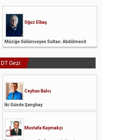
Oğuz Elbaş
Müziğe Gülümseyen Sultan: Abdülmecit
DT Gezi
Ceyhun Balcı
İki Günde Şanghay
Mustafa Kaymakçı