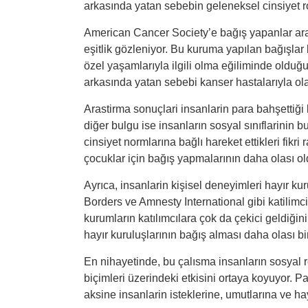
arkasında yatan sebebin geleneksel cinsiyet rol
American Cancer Society’e bağış yapanlar ara
eşitlik gözleniyor. Bu kuruma yapılan bağışlar 
özel yaşamlarıyla ilgili olma eğiliminde olduğu
arkasında yatan sebebi kanser hastalarıyla olan
Arastirma sonuçlari insanlarin para bahşettiği k
diğer bulgu ise insanların sosyal sınıflarinin b
cinsiyet normlarına bağlı hareket ettikleri fikri
çocuklar için bağış yapmalarının daha olası o
Ayrıca, insanlarin kişisel deneyimleri hayır kur
Borders ve Amnesty International gibi katilimc
kurumların katılımcılara çok da çekici geldiğini
hayır kuruluşlarının bağış alması daha olası bir
En nihayetinde, bu çalısma insanların sosyal r
biçimleri üzerindeki etkisini ortaya koyuyor. P
aksine insanlarin isteklerine, umutlarına ve hay