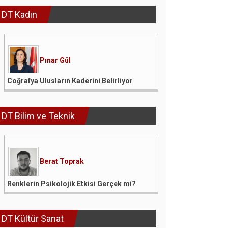
DT Kadın
Pınar Gül
Coğrafya Ulusların Kaderini Belirliyor
DT Bilim ve Teknik
Berat Toprak
Renklerin Psikolojik Etkisi Gerçek mi?
DT Kültür Sanat