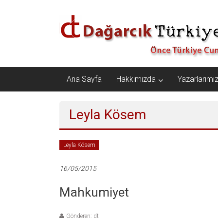
İçeriğe
Dağarcık
geç
Türkiye
Önce
Türkiye
Cumhuriyeti…
Ana Sayfa
Hakkımızda
Yazarlarımı
Leyla Kösem
Leyla Kösem
16/05/2015
Mahkumiyet
Gönderen: dt