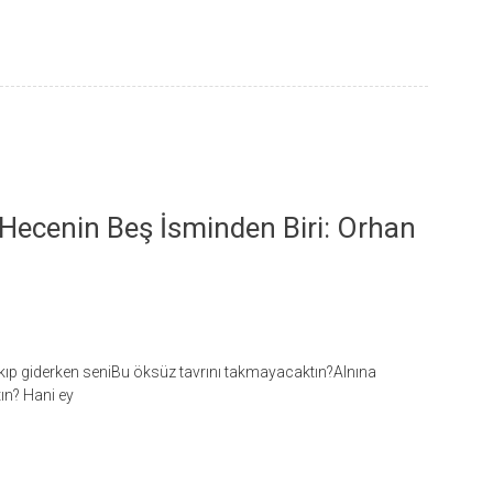
 Hecenin Beş İsminden Biri: Orhan
ıp giderken seniBu öksüz tavrını takmayacaktın?Alnına
n? Hani ey