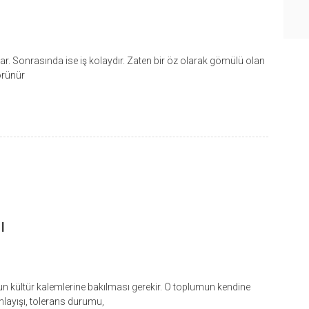
doğar. Sonrasında ise iş kolaydır. Zaten bir öz olarak gömülü olan
örünür
ı
un kültür kalemlerine bakılması gerekir. O toplumun kendine
anlayışı, tolerans durumu,