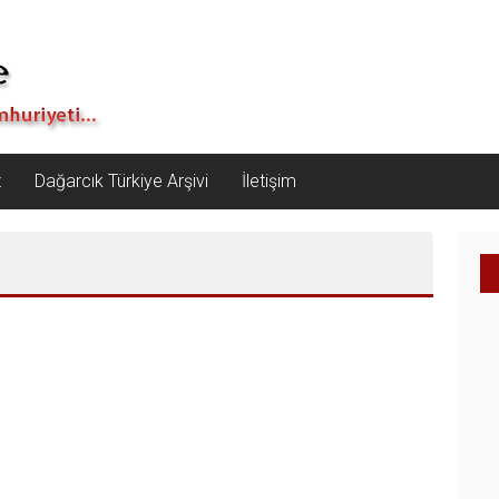
z
Dağarcık Türkiye Arşivi
İletişim