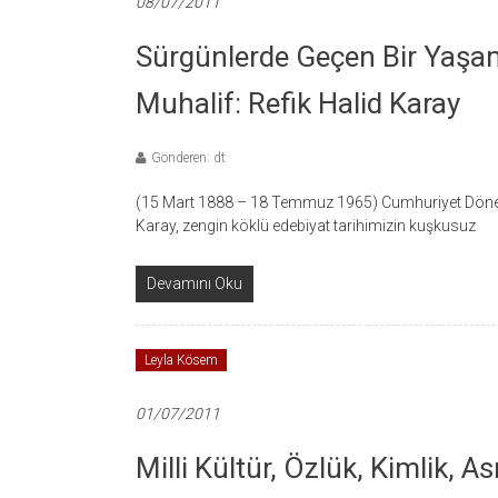
08/07/2011
Sürgünlerde Geçen Bir Yaşam
Muhalif: Refik Halid Karay
Gönderen: dt
(15 Mart 1888 – 18 Temmuz 1965) Cumhuriyet Dönemi, 
Karay, zengin köklü edebiyat tarihimizin kuşkusuz
Devamını Oku
Leyla Kösem
01/07/2011
Milli Kültür, Özlük, Kimlik, Ası