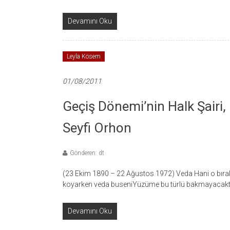
Devamını Oku
Leyla Kösem
01/08/2011
Geçiş Dönemi’nin Halk Şairi,
Seyfi Orhon
Gönderen: dt
(23 Ekim 1890 – 22 Ağustos 1972) Veda Hani o bırak
koyarken veda buseniYüzüme bu türlü bakmayacaktı
Devamını Oku