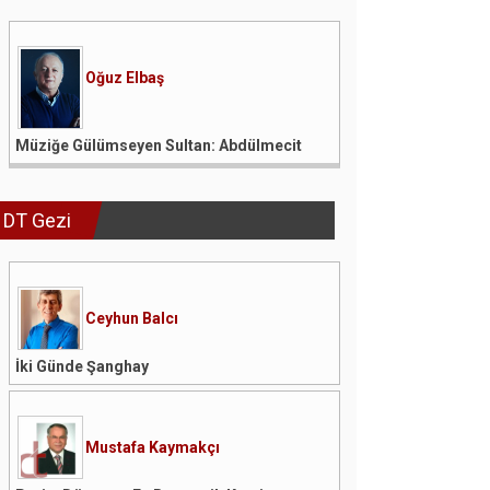
Oğuz Elbaş
Müziğe Gülümseyen Sultan: Abdülmecit
DT Gezi
Ceyhun Balcı
İki Günde Şanghay
Mustafa Kaymakçı