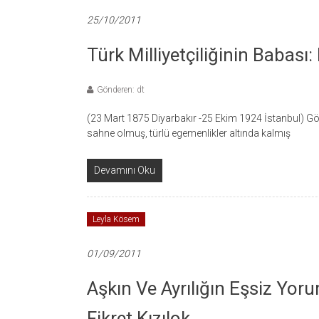
25/10/2011
Türk Milliyetçiliğinin Babas
Gönderen: dt
(23 Mart 1875 Diyarbakır -25 Ekim 1924 İstanbul) Gök
sahne olmuş, türlü egemenlikler altında kalmış
Devamını Oku
Leyla Kösem
01/09/2011
Aşkın Ve Ayrılığın Eşsiz Yor
Fikret Kızılok