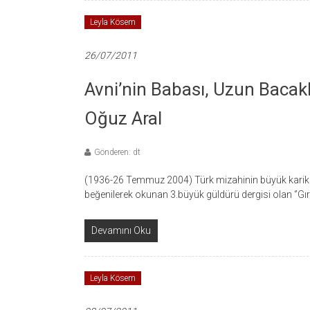
Leyla Kösem
26/07/2011
Avni’nin Babası, Uzun Bacaklı-
Oğuz Aral
Gönderen: dt
(1936-26 Temmuz 2004) Türk mizahinin büyük karikatü
beğenilerek okunan 3.büyük güldürü dergisi olan ‘’Gırgı
Devamını Oku
Leyla Kösem