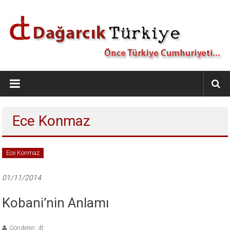
İçeriğe
geç
Dağarcık
Türkiye
Önce
Ece Konmaz
Türkiye
Cumhuriyeti…
Ece Konmaz
01/11/2014
Kobani’nin Anlamı
Gönderen: dt