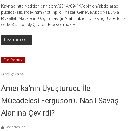
Kaynak: http://edition.cnn.com/2014/09/19/opinion/abdo-arab-
publics-isis/index.html?hpt=hp_c1 Yazar: Geneive Abdo ve Lulwa
Rizkallah Makalenin Özgün Başlığı: Arab public not taking U.S. efforts
on ISIS seriously Çeviren: Ece Konmaz –
Devamını Oku
Ece Konmaz
01/09/2014
Amerika’nın Uyuşturucu İle
Mücadelesi Ferguson’u Nasıl Savaş
Alanına Çevirdi?
Gönderen: dt