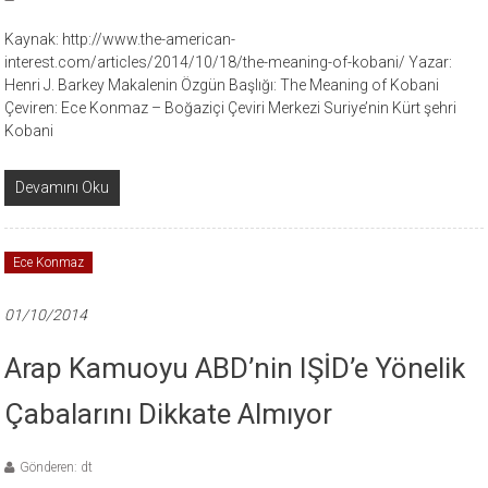
Kaynak: http://www.the-american-
interest.com/articles/2014/10/18/the-meaning-of-kobani/ Yazar:
Henri J. Barkey Makalenin Özgün Başlığı: The Meaning of Kobani
Çeviren: Ece Konmaz – Boğaziçi Çeviri Merkezi Suriye’nin Kürt şehri
Kobani
Devamını Oku
Ece Konmaz
01/10/2014
Arap Kamuoyu ABD’nin IŞİD’e Yönelik
Çabalarını Dikkate Almıyor
Gönderen: dt