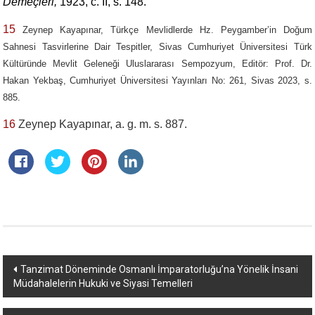
Demeçleri,
1923,
c.
II,
s.
148.
15
Zeynep Kayapınar, Türkçe Mevlidlerde Hz. Peygamber’in Doğum
Sahnesi Tasvirlerine Dair Tespitler, Sivas Cumhuriyet Üniversitesi Türk
Kültüründe Mevlit Geleneği Uluslararası Sempozyum, Editör: Prof. Dr.
Hakan Yekbaş, Cumhuriyet Üniversitesi Yayınları No: 261, Sivas 2023, s.
885.
16
Zeynep Kayapınar, a. g. m. s. 887.
Yazı
Tanzimat Döneminde Osmanlı İmparatorluğu’na Yönelik İnsani
Müdahalelerin Hukuki ve Siyasi Temelleri
dolaşımı