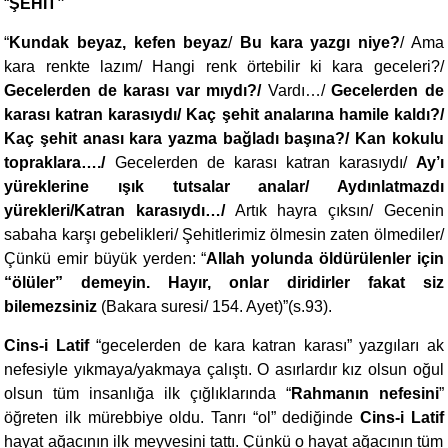
“
ŞEHİT”
“
Kundak beyaz, kefen beyaz
/
Bu kara yazgı niye?
/ Ama
kara renkte lazım/ Hangi renk örtebilir ki kara geceleri?/
Gecelerden de karası var mıydı?/
Vardı…/
Gecelerden de
karası katran karasıydı/ Kaç şehit analarına hamile kaldı?/
Kaç şehit anası kara yazma bağladı başına?/ Kan kokulu
topraklara…./
Gecelerden de karası katran karasıydı/
Ay’ı
yüreklerine ışık tutsalar analar/ Aydınlatmazdı
yürekleri/Katran karasıydı…/
Artık hayra çıksın/ Gecenin
sabaha karşı gebelikleri/ Şehitlerimiz ölmesin zaten ölmediler/
Çünkü emir büyük yerden: “
Allah yolunda öldürülenler için
“ölüler” demeyin. Hayır, onlar diridirler fakat siz
bilemezsiniz
(Bakara suresi/ 154. Ayet)”(s.93).
Cins-i Latif
“gecelerden de kara katran karası” yazgıları ak
nefesiyle yıkmaya/yakmaya çalıştı. O asırlardır kız olsun oğul
olsun tüm insanlığa ilk çığlıklarında “
Rahmanın nefesini
”
öğreten ilk mürebbiye oldu. Tanrı “ol” dediğinde
Cins-i Latif
hayat ağacının ilk meyvesini tattı. Çünkü o hayat ağacının tüm