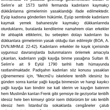
Selim’e ait 1573 tarihli fermanda kadınların kaymakçı
dükkânlarına girmelerinin yasaklandığı ifade edilmektedir.
Eyüp kadısına gönderilen hükümle, Eyüp semtinde kadınların
kaymak yemek bahanesiyle kaymakçı dükkanlarında
oturduklarını, buralarda kendilerine namahrem olan erkekler
ile ahbaplık ettiklerini, bu sebepten dolayı kadınların bu
dükkanlara girmelerinin yasak olduğu ilan edilmiştir (BOA, A.
DVN.MHM.d: 22-42). Kadınların erkekler ile kayık içerisinde
uygunsuz davranışlarda bulunmalarını önlemek amacıyla
çıkarılan, kadınların yağlı kayığa binme yasağına Sultan III.
Selim’e ait 9 Eylül 1790 tarihli hattı hümayunda
rastlanılmaktadır. Padişahın kadınları söz konusu yasakları
çiğnememesi için, “Mecmû‘u iskelelere tenbîh idesiniz bu
günden sonra karılar yağlı kayığa binmesün ve hangi kayıkcı
yağlı kayığa karı bindirir ise katl iderim ve kayığın batırırım
hem Muslimân karıları Frenk gibi şemsiye ile geziyorlar tenbîh
idesüz hele ben kimseyi görür isem öldürürüm bir sıkı tenbîh
idesüz hem İstanbul᾽da sokaklarda cengâneler çalub