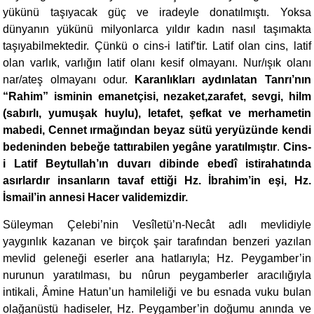
yükünü taşıyacak güç ve iradeyle donatılmıştı. Yoksa
dünyanın yükünü milyonlarca yıldır kadın nasıl taşımakta
taşıyabilmektedir. Çünkü o cins-i latif’tir. Latif olan cins, latif
olan varlık, varlığın latif olanı kesif olmayanı. Nur/ışık olanı
nar/ateş olmayanı odur.
Karanlıkları aydınlatan Tanrı’nın
“Rahim” isminin emanetçisi,
nezaket,
zarafet, sevgi, hilm
(sabırlı, yumuşak huylu), letafet,
şefkat ve merhametin
mabedi, Cennet ırmağından beyaz sütü yeryüzünde kendi
bedeninden bebeğe tattırabilen yegâne yaratılmıştır
.
Cins-
i Latif Beytullah’ın duvarı dibinde ebedî istirahatında
asırlardır insanların tavaf ettiği Hz. İbrahim’in eşi, Hz.
İsmail’in annesi Hacer validemizdir.
Süleyman Çelebi’nin Vesîletü’n-Necât adlı mevlidiyle
yaygınlık kazanan ve birçok şair tarafından benzeri yazılan
mevlid geleneği eserler ana hatlarıyla; Hz. Peygamber’in
nurunun yaratılması, bu nûrun peygamberler aracılığıyla
intikali, Âmine Hatun’un hamileliği ve bu esnada vuku bulan
olağanüstü hadiseler, Hz. Peygamber’in doğumu anında ve