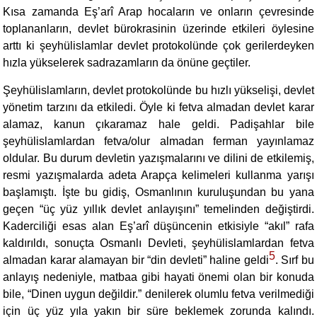
Kısa zamanda Eş’arî Arap hocaların ve onların çevresinde
toplananların, devlet bürokrasinin üzerinde etkileri öylesine
arttı ki şeyhülislamlar devlet protokolünde çok gerilerdeyken
hızla yükselerek sadrazamların da önüne geçtiler.
Şeyhülislamların, devlet protokolünde bu hızlı yükselişi, devlet
yönetim tarzını da etkiledi. Öyle ki fetva almadan devlet karar
alamaz, kanun çıkaramaz hale geldi. Padişahlar bile
şeyhülislamlardan fetva/olur almadan ferman yayınlamaz
oldular. Bu durum devletin yazışmalarını ve dilini de etkilemiş,
resmi yazışmalarda adeta Arapça kelimeleri kullanma yarışı
başlamıştı. İşte bu gidiş, Osmanlının kuruluşundan bu yana
geçen “üç yüz yıllık devlet anlayışını” temelinden değiştirdi.
Kaderciliği esas alan Eş’arî düşüncenin etkisiyle “akıl” rafa
kaldırıldı, sonuçta Osmanlı Devleti, şeyhülislamlardan fetva
5
almadan karar alamayan bir “din devleti” haline geldi
. Sırf bu
anlayış nedeniyle, matbaa gibi hayati önemi olan bir konuda
bile, “Dinen uygun değildir.” denilerek olumlu fetva verilmediği
için üç yüz yıla yakın bir süre beklemek zorunda kalındı.