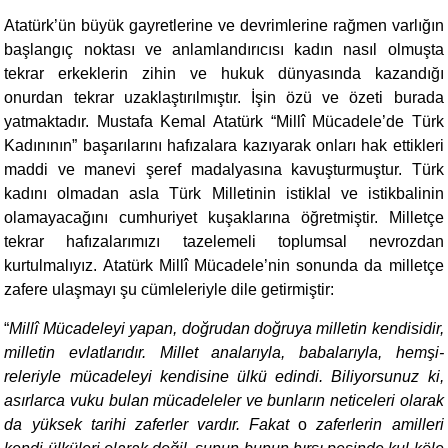
Atatürk’ün büyük gayretlerine ve devrimlerine rağmen varlığın
başlangıç noktası ve anlamlandırıcısı kadın nasıl olmuşta
tekrar erkeklerin zihin ve hukuk dünyasında kazandığı
onurdan tekrar uzaklaştırılmıştır. İşin özü ve özeti burada
yatmaktadır. Mustafa Kemal Atatürk “Millî Mücadele’de Türk
Kadınının” başarılarını hafızalara kazıyarak onları hak ettikleri
maddi ve manevi şeref madalyasına kavuşturmuştur. Türk
kadını olmadan asla Türk Milletinin istiklal ve istikbalinin
olamayacağını cumhuriyet kuşaklarına öğretmiştir. Milletçe
tekrar hafızalarımızı tazelemeli toplumsal nevrozdan
kurtulmalıyız. Atatürk Millî Mücadele’nin sonunda da milletçe
zafere ulaşmayı şu cümleleriyle dile getirmiştir:
“
Millî Mücadeleyi yapan, doğrudan doğruya milletin kendi­sidir,
milletin evlatlarıdır. Millet analarıyla, babalarıyla, hemşi­
releriyle mücadeleyi kendisine ülkü edindi. Biliyorsunuz ki,
asır­larca vuku bulan mücadeleler ve bunların neticeleri olarak
da yüksek tarihi zaferler vardır. Fakat
o
zaferlerin amilleri