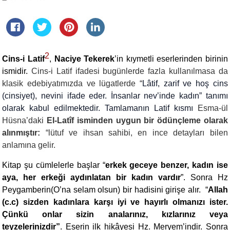
2
Cins-i Latif
,
Naciye Tekerek
’in kıymetli eserlerinden birinin
ismidir.
Cins-i Latif ifadesi bugünlerde fazla kullanılmasa da
klasik edebiyatımızda ve lügatlerde “
Lâtif, zarif ve hoş cins
(cinsiyet), nevini ifade eder. İnsanlar nev’inde kadın” tanımı
olarak kabul edilmektedir. Tamlamanın Latif kısmı
Esma-ül
Hüsna’daki
El-Latîf isminden uygun bir ödünçleme olarak
alınmıştır:
“lütuf ve ihsan sahibi, en ince detayları bilen
anlamına gelir.
Kitap şu cümlelerle başlar “
erkek geceye benzer, kadın ise
aya, her erkeği aydınlatan bir kadın vardır
”. Sonra Hz
Peygamberin(O’na selam olsun) bir hadisini girişe alır. “
Allah
(c.c) sizden kadınlara karşı iyi ve hayırlı olmanızı ister.
Çünkü onlar sizin analarınız, kızlarınız veya
teyzelerinizdir”
. Eserin ilk hikâyesi Hz. Meryem’indir. Sonra