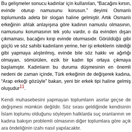
Bu gelişmeler sonucu kadınlar için kullanılan, “Bacağını kırsın,
evinde oturup namusunu korusun.” deyimi Osmanlı
toplumunda adeta bir slogan haline gelmiştir. Artık Osmanlı
erkeğinin ahlak anlayışına göre kadının namuslu olmasının,
namusunu korumasının tek yolu vardır, o da evinden dışarı
çıkmaması, bacağını kırıp evinde oturmasıdır. Görüldüğü gibi
güçlü ve söz sahibi kadınların yerine, her işi erkeklerin istediği
gibi yapmaya alıştırılmış, evinde bile söz hakkı ve ağırlığı
olmayan, sömürülen, ezik bir kadın tipi ortaya çıkmaya
başlamıştır. Kadınların bu duruma düşmesinin en önemli
nedeni de zaman içinde, Türk erkeğinin de değişerek kadına,
“Arap erkeği gözüyle” bakan, yeni bir erkek tipi haline gelmiş
11
oluşudur
.
Kendi muhasebesini yapmayan toplumların asırlar geçse de
değişmesi mümkün değildir. Söz sırası geldiğinde kendisinin
İslam toplumu olduğunu söyleyen halklarda suç oranlarının ve
kadına bakışın problemli olmasının diğer toplumlara göre açık
ara öndeliğinin izahı nasıl yapılacaktır.