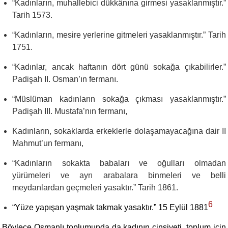
“
Kadınların, muhallebici dükkânına girmesi yasaklanmıştır.”
Tarih 1573.
“
Kadınların, mesire yerlerine gitmeleri yasaklanmıştır.” Tarih
1751.
“
Kadınlar, ancak haftanın dört günü sokağa çıkabilirler.”
Padişah II. Osman’ın fermanı.
“
Müslüman kadınların sokağa çıkması yasaklanmıştır.”
Padişah III. Mustafa’nın fermanı,
Kadınların, sokaklarda erkeklerle dolaşamayacağına dair II
Mahmut’un fermanı,
“
Kadınların sokakta babaları ve oğulları olmadan
yürümeleri ve ayrı arabalara binmeleri ve belli
meydanlardan geçmeleri yasaktır.” Tarih 1861.
6
“
Yüze yapışan yaşmak takmak yasaktır.” 15 Eylül 1881
Böylece Osmanlı toplumunda da kadının cinsiyeti, toplum için