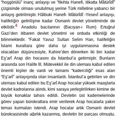
“hoşgörülü” inanç anlayışı ve “fıkıhta Hanefi, itikatta Mâtürîdî”
çizgisinde olması unutulmuş yerine Türk milletine yabancı bir
anlayış getirilmiştir. Hâlbuki Hanefi- Mâtürîdî -Yesevî anlayışı,
halifeliğin getirilişine kadar Osmanlı devlet yönetiminde de
4
etkilidir.
Anadolu bacılarının (Bacıyan-ı Rum) Ertuğrul
Gazi’den itibaren devlet yönetimi ve orduda etkinliği de
bilinmektedir. “Fakat Yavuz Sultan Selim Han, halifeliğin
İslami kurallara göre daha iyi uygulanmasına destek
olacakları düşüncesiyle, Kahire’den dönerken iki bin kadar
Eş’arî Arap din hocasını da İstanbul’a getirmiştir. Bunların
arasında son Halife III. Mütevekkil ile din uleması kabul edilen
önemli kişiler de vardı ve tamamı “kaderciliği” esas alan
“Eş’arî” anlayışında olan insanlardı. İstanbul’a getirilen ve din
uleması kabul edilen bu Eş’arî Arap hocalar yüksek maaşlarla
devlet kadrolarına alındı, kimi saraya yerleştirilirken kimine de
büyük konaklar tahsis edildi. Devletin üst kademelerinde
görev yapan bürokratlara emir verilerek Arap hocalarla yakın
temas kurmaları istendi. Arap hocalar artık Osmanlı devlet
bürokrasisinde ağırlık kazanmış, devletin bir parçası olmuştu.