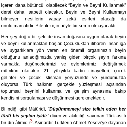
içeren daha bütüncül olabilecek “Beyin ve Beyni Kullanmak”
dersi daha isabetli olacaktır. Beyin ve Beyni Kullanmayı
bilmeyen nesillerin yapay zekâ esirleri olacağı da
unutulmamalıdır. Bilenler için böyle bir sorun olmayacaktır.
Her şey doğru bir şekilde insan doğasına uygun olarak beyin
ve beyni kullanmaktan başlar. Çocukluktan itibaren insanlığa
ve uygarlıklara yön veren en önemli organımızın beyin
olduğunu anladığımızda yanlış giden birçok şeyin farkına
varmakla düşüncelerimizi ve eylemlerimizi değiştirmek
mümkün olacaktır. 21. yüzyılda kadın cinayetleri, çocuk
gelinler ve çocuk istismarı yeryüzünde ve yurdumuzda
oluyorsa Türk halkının gerçekle yüzleşmesi açısından
toplumsal beynini kullanma ve gelişim aynasına bakıp
kendisini sorgulaması ve düşünmesi gerekmektedir.
Bilindiği gibi Mâtürîdî,
“
Düşünmemeyi
size telkin eden her
türlü his şeytan işidir
”
diyen ve akılcılığı savunan Türk asıllı
3
bir din âlimidir
. Asırlardır Türklerin Ahmet Yesevi’ye dayanan