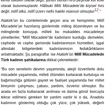
kendi ülküleri olarak değil, şunun bunun hırsı peşinde kul köle
olarak bulunmuşlardır. Hâlbuki Milli Mücadele’de kişisel hırs
12
değil, millî ülkü, millî izzet-i nefis hakiki müessir olmuştur
.”
Atatürk’ün bu cümlelerinde geçen ana ve hemşireler, Millî
Mücadele’ye hazırlanış günle­rinde miting düzenleyen ve bu
mitinglerde konuşup, milleti bu mukaddes mücadeleye
yöneltenler, “Millî Mücadele”de kadınla­rın kurduğu dernekler,
cephede ve cephe gerisinde kadınlarımı­zın hizmetleri, işgal
altındaki bölgelerdeki kadınlarımızın fedakârlıklarını
anlatmaktadır. Şu paragraflar ise Atatürk’ün
Millî Mücadelede
Türk kadının şahikalarına
dikkat çekmektedir:
“
Bu son senelerin devrim yaşamında, ateşli özverilerle dolu
mücadele yaşamında, milleti ölümden kurtararak kurtuluşa ve
bağımsızlığa götüren gayret ve faaliyet yaşamında her millet
bireyinin çalışması, çabası, yardımı, özverisi olmuştur. Bu
arada en fazla kutlanarak anılması ve daima gönül borcuyla
tekrar edilmesi gereken bir yardım vardır ki o da, Anadolu
kadınının göstermiş olduğu çok yüce, çok yüksek, değerli