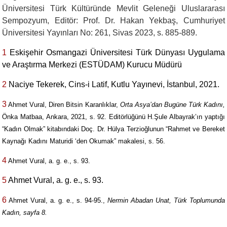
Üniversitesi Türk Kültüründe Mevlit Geleneği Uluslararası
Sempozyum, Editör: Prof. Dr. Hakan Yekbaş, Cumhuriyet
Üniversitesi Yayınları No: 261, Sivas 2023, s. 885-889.
1
Eskişehir Osmangazi Üniversitesi Türk Dünyası Uygulama
ve Araştırma Merkezi (ESTÜDAM) Kurucu Müdürü
2
Naciye Tekerek, Cins-i Latif, Kutlu Yayınevi, İstanbul, 2021.
3
Ahmet Vural, Diren Bitsin Karanlıklar,
Orta Asya’dan Bugüne Türk Kadını,
Önka Matbaa, Ankara, 2021, s. 92. Editörlüğünü H.Şule Albayrak’ın yaptığı
“Kadın Olmak” kitabındaki Doç. Dr. Hülya Terzioğlunun “Rahmet ve Bereket
Kaynağı Kadını Maturidi ‘den Okumak” makalesi, s. 56.
4
Ahmet Vural, a. g. e., s. 93.
5
Ahmet Vural, a. g. e., s. 93.
6
Ahmet Vural, a. g. e., s. 94-95.,
Nermin Abadan Unat, Türk Toplumunda
Kadın, sayfa 8.