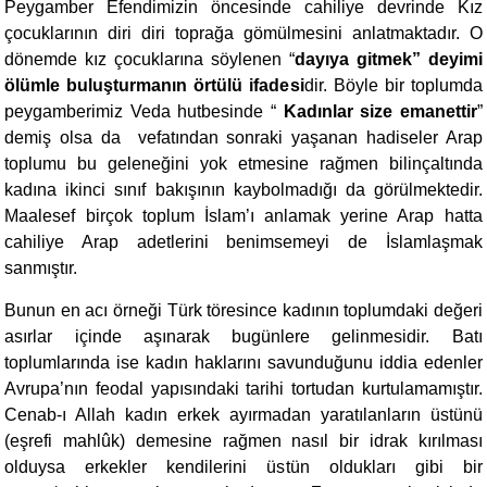
Peygamber Efendimizin öncesinde cahiliye devrinde Kız
çocuklarının diri diri toprağa gömülmesini anlatmaktadır. O
dönemde kız çocuklarına söylenen “
dayıya gitmek” deyimi
ölümle buluşturmanın örtülü ifadesi
dir. Böyle bir toplumda
peygamberimiz Veda hutbesinde “
Kadınlar size emanettir
”
demiş olsa da vefatından sonraki yaşanan hadiseler Arap
toplumu bu geleneğini yok etmesine rağmen bilinçaltında
kadına ikinci sınıf bakışının kaybolmadığı da görülmektedir.
Maalesef birçok toplum İslam’ı anlamak yerine Arap hatta
cahiliye Arap adetlerini benimsemeyi de İslamlaşmak
sanmıştır.
Bunun en acı örneği Türk töresince kadının toplumdaki değeri
asırlar içinde aşınarak bugünlere gelinmesidir. Batı
toplumlarında ise kadın haklarını savunduğunu iddia edenler
Avrupa’nın feodal yapısındaki tarihi tortudan kurtulamamıştır.
Cenab-ı Allah kadın erkek ayırmadan yaratılanların üstünü
(eşrefi mahlûk) demesine rağmen nasıl bir idrak kırılması
olduysa erkekler kendilerini üstün oldukları gibi bir