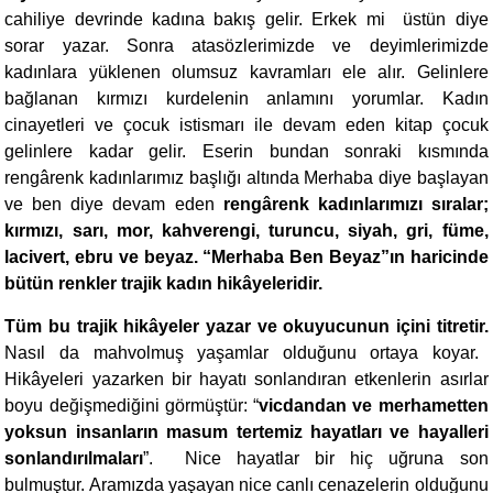
cahiliye devrinde kadına bakış gelir. Erkek mi üstün diye
sorar yazar. Sonra atasözlerimizde ve deyimlerimizde
kadınlara yüklenen olumsuz kavramları ele alır. Gelinlere
bağlanan kırmızı kurdelenin anlamını yorumlar. Kadın
cinayetleri ve çocuk istismarı ile devam eden kitap çocuk
gelinlere kadar gelir. Eserin bundan sonraki kısmında
rengârenk kadınlarımız başlığı altında Merhaba diye başlayan
ve ben diye devam eden
rengârenk kadınlarımızı sıralar;
kırmızı, sarı, mor, kahverengi, turuncu, siyah, gri, füme,
lacivert, ebru ve beyaz. “Merhaba Ben Beyaz”ın haricinde
bütün renkler trajik kadın hikâyeleridir.
Tüm bu trajik hikâyeler yazar ve okuyucunun içini titretir.
Nasıl da mahvolmuş yaşamlar olduğunu ortaya koyar.
Hikâyeleri yazarken bir hayatı sonlandıran etkenlerin asırlar
boyu değişmediğini görmüştür: “
vicdandan ve merhametten
yoksun insanların masum tertemiz hayatları ve hayalleri
sonlandırılmaları
”. Nice hayatlar bir hiç uğruna son
bulmuştur. Aramızda yaşayan nice canlı cenazelerin olduğunu