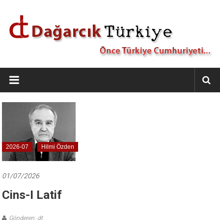
İçeriğe
geç
Dağarcık
Türkiye
Önce
Türkiye
Cumhuriyeti…
2026-07
Hilmi Özden
01/07/2026
Cins-I Latif
Gönderen: dt