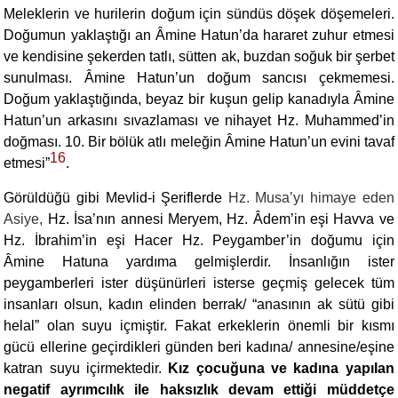
Meleklerin ve hurilerin doğum için sündüs döşek döşemeleri.
Doğumun yaklaştığı an Âmine Hatun’da hararet zuhur etmesi
ve kendisine şekerden tatlı, sütten ak, buzdan soğuk bir şerbet
sunulması. Âmine Hatun’un doğum sancısı çekmemesi.
Doğum yaklaştığında, beyaz bir kuşun gelip kanadıyla Âmine
Hatun’un arkasını sıvazlaması ve nihayet Hz. Muhammed’in
doğması. 10. Bir bölük atlı meleğin Âmine Hatun’un evini tavaf
16
etmesi”
.
Görüldüğü gibi Mevlid-i Şeriflerde
Hz. Musa’yı himaye eden
Asiye,
Hz. İsa’nın annesi Meryem, Hz. Âdem’in eşi Havva ve
Hz. İbrahim’in eşi Hacer Hz. Peygamber’in doğumu için
Âmine Hatuna yardıma gelmişlerdir. İnsanlığın ister
peygamberleri ister düşünürleri isterse geçmiş gelecek tüm
insanları olsun, kadın elinden berrak/ “anasının ak sütü gibi
helal” olan suyu içmiştir. Fakat erkeklerin önemli bir kısmı
gücü ellerine geçirdikleri günden beri kadına/ annesine/eşine
katran suyu içirmektedir.
Kız çocuğuna ve kadına yapılan
negatif ayrımcılık ile haksızlık devam ettiği müddetçe