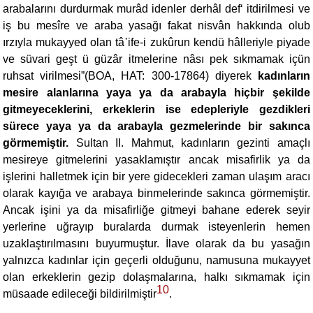
arabalarını durdurmak murâd idenler derhâl def‘ itdirilmesi ve
iş bu mesîre ve araba yasağı fakat nisvân hakkında olub
ırzıyla mukayyed olan tâ᾽ife-i zukûrun kendü hâlleriyle piyade
ve süvari geşt ü güzâr itmelerine nâsı pek sıkmamak içün
ruhsat virilmesi”(BOA, HAT: 300-17864) diyerek
kadınların
mesire alanlarına yaya ya da arabayla hiçbir şekilde
gitmeyeceklerini, erkeklerin ise edepleriyle gezdikleri
sürece yaya ya da arabayla gezmelerinde bir sakınca
görmemiştir.
Sultan II. Mahmut, kadınların gezinti amaçlı
mesireye gitmelerini yasaklamıştır ancak misafirlik ya da
işlerini halletmek için bir yere gidecekleri zaman ulaşım aracı
olarak kayığa ve arabaya binmelerinde sakınca görmemiştir.
Ancak işini ya da misafirliğe gitmeyi bahane ederek seyir
yerlerine uğrayıp buralarda durmak isteyenlerin hemen
uzaklaştırılmasını buyurmuştur. İlave olarak da bu yasağın
yalnızca kadınlar için geçerli olduğunu, namusuna mukayyet
olan erkeklerin gezip dolaşmalarına, halkı sıkmamak için
10
müsaade edileceği bildirilmiştir
.