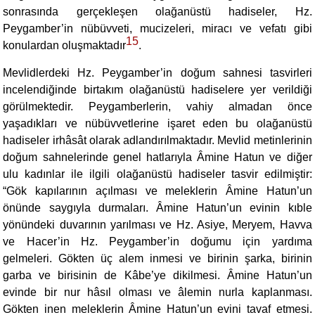
sonrasında gerçekleşen olağanüstü hadiseler, Hz.
Peygamber’in nübüvveti, mucizeleri, miracı ve vefatı gibi
15
konulardan oluşmaktadır
.
Mevlidlerdeki Hz. Peygamber’in doğum sahnesi tasvirleri
incelendiğinde birtakım olağanüstü hadiselere yer verildiği
görülmektedir. Peygamberlerin, vahiy almadan önce
yaşadıkları ve nübüvvetlerine işaret eden bu olağanüstü
hadiseler irhâsât olarak adlandırılmaktadır. Mevlid metinlerinin
doğum sahnelerinde genel hatlarıyla Âmine Hatun ve diğer
ulu kadınlar ile ilgili olağanüstü hadiseler tasvir edilmiştir:
“Gök kapılarının açılması ve meleklerin Âmine Hatun’un
önünde saygıyla durmaları. Âmine Hatun’un evinin kıble
yönündeki duvarının yarılması ve Hz. Asiye, Meryem, Havva
ve Hacer’in Hz. Peygamber’in doğumu için yardıma
gelmeleri. Gökten üç alem inmesi ve birinin şarka, birinin
garba ve birisinin de Kâbe’ye dikilmesi. Âmine Hatun’un
evinde bir nur hâsıl olması ve âlemin nurla kaplanması.
Gökten inen meleklerin Âmine Hatun’un evini tavaf etmesi.