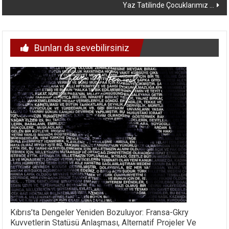
Yaz Tatilinde Çocuklarımız …
Bunları da sevebilirsiniz
Kıbrıs’ta Dengeler Yeniden Bozuluyor: Fransa-Gkry
Kuvvetlerin Statüsü Anlaşması, Alternatif Projeler Ve