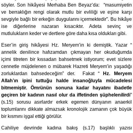
söyler. Son hikâyesi Merhaba Ben Beyaz’da: “masumiyetin
ve berraklığın rengi olarak mutlu bir evliliği ve eşine karşı
sevgiyle bağlı bir erkeğin duygularını içermektedir”. Bu hikâye
ise diğerlerine nazaran kısacıktır. Adeta sevinç ve
mutlulukların keder ve dertlere göre daha kısa oldukları gibi.
Eser’in giriş hikâyesi Hz. Meryem’in ki demiştik. Yazar “
annelik denilince hafızamdan çıkmayan her okuduğumda
içimi titreten bir kıssadan bahsetmek istiyorum; evet sizlere
cennetle müjdelenen o mübarek Hazreti Meryem’in yaşadığı
zorluklardan bahsedeceğim” der. Fakat “
Hz. Meryem
Allah’ın ipini tuttuğu halde insanoğluyla mücadelesi
bitmemiştir. Ömrünün sonuna kadar hayatını ibadetle
geçiren bir kadının nasıl olur da iffetinden şüphelenilirdi
”
(s.15) sorusu asırlardır erkek egemen dünyanın anaerkil
toplumlarını dikkate almazsak kronolojik zamanın çok büyük
bir kısmını işgal ettiği görülür.
Cahiliye devrinde kadına bakış (s.17) başlıklı yazısı