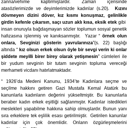
zanna/vehime kaptırmışlardır. Zaman içerisinde
atasözlerimizde ve deyimlerimizde kadınlar (s.20).
Kızını
dövmeyen dizini döver, kız kısmı konuşmaz, gelinlikle
girdin kefenle çıkarsın, saçı uzun aklı kısa, eksik etek
gibi
insan onuruyla bağdaşmayan sözler toplumun sosyal genetik
hafızasına işlenmiş ve kanıksanmıştır. Yazar “
örnek olun
onlara, Sevginizi gösterin yavrularınıza
”(s. 22) başlığı
altında “
kız olsun erkek olsun öyle bir sevgi verin ki onlar
şiddete meyilli birer birey olarak yetişmesin
” cümleleri ile
bir yudum sevginin bir tutam sevginin topluma vereceği
merhameti vicdanı hatırlatmaktadır.
“
1926’da Medeni Kanunu, 1934’te Kadınlara seçme ve
seçilme hakkını getiren Gazi Mustafa Kemal Atatürk bu
kanunlarla kadınların değerini yükseltmiştir. Bu kanunlarla
beraber kadın erkek eşitliği sağlanmıştır. Kadınlar istedikleri
meslekleri yapabilme hakkına sahip olmuşlardır. Bunun yanı
sıra erkeklere tek eşlilik esası getirilmiştir. Getirilen kanunlar
kadınlar için çok önemlidir. Onların özgürleşmelerini