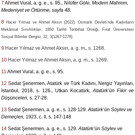
7
Ahmet Vural, a. g. e., s. 95.,
Nilüfer Göle, Modern Mahrem,
Medeniyet ve Örtünme, sayfa 48.
8
Hacer Yılmaz ve Ahmet Aksın (2022). Osmanlı Devleti’nde Kadınların
Mekânsal Sınırlılıkları: 1850 Tarihli Tenbihat Örneği, Fırat Üniversitesi
Sosyal Bilimler Dergisi, 32, 3(1267-1278).
9
Hacer Yılmaz ve Ahmet Aksın, a. g. m., s. 1268.
10
Hacer Yılmaz ve Ahmet Aksın, a. g. m., s. 1269.
11
Ahmet Vural, a. g. e., s. 95.
12
Sedat Şenermen, Atatürk ve Türk Kadını, Nergiz Yayınları,
İstanbul, 2018, s. 126., Utkan Kocatürk,
Atatürk’ün Fikir ve
Düşünceleri,
s. 27-28.
13
Sedat Şenermen, a. g. e., s. 128-129.
Atatürk’ün Söylev ve
Demeçleri,
1923,
c.
II,
s.
147-148
14
Sedat Şenermen, a. g. e., s. 129.
Atatürk’ün Söylev ve