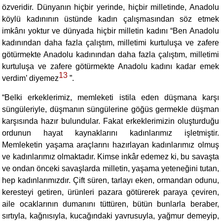
özveridir. Dünyanın hiçbir yerinde, hiçbir milletinde, Anadolu
köylü kadınının üstünde kadın çalışmasından söz etmek
imkânı yoktur ve dünyada hiçbir milletin kadını “Ben Anadolu
kadınından daha fazla çalıştım, milletimi kurtuluşa ve zafere
götürmekte Anadolu kadınından daha fazla çalıştım, milletimi
kurtuluşa ve zafere götürmekte Anadolu kadını kadar emek
13
verdim’ diyemez
”.
“
Belki erkeklerimiz, memleketi istila eden düşmana karşı
süngüleriyle, düşmanın süngülerine göğüs germekle düşman
karşısında hazır bulundular. Fakat erkeklerimizin oluşturduğu
ordunun hayat kaynaklarını kadınlarımız işletmiştir.
Memleketin yaşama araçlarını hazırlayan kadınlarımız olmuş
ve kadınlarımız olmaktadır. Kimse inkâr edemez ki, bu savaşta
ve ondan önceki savaşlarda milletin, yaşama yeteneğini tutan,
hep kadınlarımızdır. Çift süren, tarlayı eken, ormandan odunu,
keresteyi getiren, ürünleri pazara götürerek paraya çeviren,
aile ocaklarının dumanını tüttüren, bütün bunlarla beraber,
sırtıyla, kağnısıyla, kucağındaki yavrusuyla, yağmur demeyip,