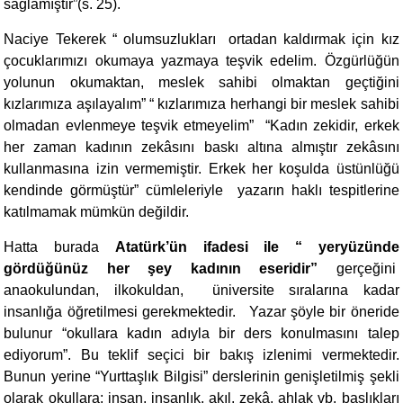
sağlamıştır”(s. 25).
Naciye Tekerek “ olumsuzlukları ortadan kaldırmak için kız
çocuklarımızı okumaya yazmaya teşvik edelim. Özgürlüğün
yolunun okumaktan, meslek sahibi olmaktan geçtiğini
kızlarımıza aşılayalım” “ kızlarımıza herhangi bir meslek sahibi
olmadan evlenmeye teşvik etmeyelim” “Kadın zekidir, erkek
her zaman kadının zekâsını baskı altına almıştır zekâsını
kullanmasına izin vermemiştir. Erkek her koşulda üstünlüğü
kendinde görmüştür” cümleleriyle yazarın haklı tespitlerine
katılmamak mümkün değildir.
Hatta burada
Atatürk’ün ifadesi ile “ yeryüzünde
gördüğünüz her şey kadının eseridir”
gerçeğini
anaokulundan, ilkokuldan, üniversite sıralarına kadar
insanlığa öğretilmesi gerekmektedir. Yazar şöyle bir öneride
bulunur “okullara kadın adıyla bir ders konulmasını talep
ediyorum”. Bu teklif seçici bir bakış izlenimi vermektedir.
Bunun yerine “Yurttaşlık Bilgisi” derslerinin genişletilmiş şekli
olarak okullara; insan, insanlık, akıl, zekâ, ahlak vb. başlıkları