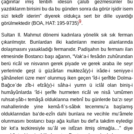
çağırırlar imiş tenbîh idesün çalub gezmesünler bu
yazdıklarım birisini bu da bu günden sonra da görür işidir isem
sizi tekdîr iderim” diyerek oldukça sert bir dille uyardığı
9
görülmektedir (BOA, HAT: 195-9735)
.
Sultan II. Mahmut dönemi kadınlara yönelik sık sık ferman
çıkarılmıştır. Bunlardan ilki kadınların mesire alanlarında
dolaşmasını yasakladığı fermanıdır. Padişahın bu fermanı ilan
etmesinde Bostancı başı ağanın, “Vak‘a-i fesâdın zuhûrundan
berü ricâl ve nisvanın gerek piyade ve gerek araba ile seyr
yerlerinde geşt ü güzârları muktezâ(y)-i irâde-i seniyye-i
şâhâneleri üzre men‘ olunmuş iken geçen ‘îd-i şerîfde Dolma-
Bağce᾽de zîb-i efzâ(y)-i sâha-i yumn ü iclâl olan biniş-i
humâyûnlarda ‘îd-i şerîfe hurmeten ricâl ve nisâ ‘umûmen
ruhsat-yâb-ı temâşâ olduklarına mebnî bu günlerde ba‘zı seyr
mahallerinde yine kemâ-fi᾽s-sâbık tecemmu‘a başlamış
olduklarından ba‘de-ezîn dahi bunlara ne vecihle mu‘âmele
olunmasını bostancı başı ağa kulları bu def‘a takdim eyledigi
bir kıt‘a tezkiresiyle su᾽âl ve istîzan itmiş olmağla…” diye