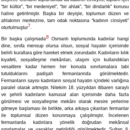
“bir kültür”, “bir medeniyet”, “bir ahlak”, “bir dindarlık” konusu
haline getirilmiştir. Başka bir deyişle, toplumun düzen ve
ahlakının merkezine, tam odak noktasına “kadının cinsiyeti”
7
oturtulmuştur
.
8
Bir başka çalışmada
Osmanlı toplumunda kadınlar hangi
dine, sınıfa mensup olursa olsun, sosyal hayatın içerisinde
belirli kurallara göre hareket etmek zorundadır. Kadınların kılık
kıyafeti, sosyalleşme mekânları, ulaşım için kullandıkları
vesaitlere kadar hemen her konuda sınırlamalara tabi
tutulduklarını padişah fermanlarında görülmektedir.
Fermanların sayısı kadınların sosyal hayatın içindeki varlığına
paralel olarak artmıştır. Nitekim 18. yüzyıldan itibaren saraylı
ve şehirli kadınların kamusal alan içerisinde daha fazla
görülmesi ve sosyalleşme mekânı olarak mesire yerlerine
gitmeye başlaması ile birlikte, arka arkaya çıkarılan fermanlar
ile toplumsal düzen korunmaya çalışılmıştır. İncelenen
fermanlarda kadınlara yönelik doğrudan mekânsal
sınırlamalar ve yasaklar getirildiği görülmektedir. Sultan II.