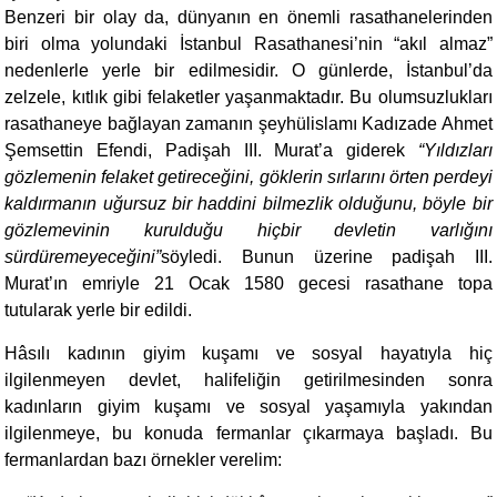
Benzeri bir olay da, dünyanın en önemli rasathanelerinden
biri olma yolundaki İstanbul Rasathanesi’nin “akıl almaz”
nedenlerle yerle bir edilmesidir. O günlerde, İstanbul’da
zelzele, kıtlık gibi felaketler yaşanmaktadır. Bu olumsuzlukları
rasathaneye bağlayan zamanın şeyhülislamı Kadızade Ahmet
Şemsettin Efendi, Padişah III. Murat’a giderek
“Yıldızları
gözlemenin felaket getireceğini, göklerin sırlarını örten perdeyi
kaldırmanın uğursuz bir haddini bilmezlik olduğunu, böyle bir
gözlemevinin kurulduğu hiçbir devletin varlığını
sürdüremeyeceğini”
söyledi. Bunun üzerine padişah III.
Murat’ın emriyle 21 Ocak 1580 gecesi rasathane topa
tutularak yerle bir edildi.
Hâsılı kadının giyim kuşamı ve sosyal hayatıyla hiç
ilgilenmeyen devlet, halifeliğin getirilmesinden sonra
kadınların giyim kuşamı ve sosyal yaşamıyla yakından
ilgilenmeye, bu konuda fermanlar çıkarmaya başladı. Bu
fermanlardan bazı örnekler verelim: