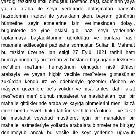
yazdığı tezkiresi etkili olmuştur. Bostancı başı, kadınların yaya
ya da araba ile seyir yerlerinde dolaşmaları padişah
hazretlerinin iradesi ile yasaklanmışken, bayram gününün
hürmetine seyir etmelerine izin verilmesinden dolayı,
bugünlerde de yine eskisi gibi bazı seyir yerlerinde
toplanmaya başladıklarının görüldüğü ve bunlara nasıl
muamele edileceğini padişaha sormuştur. Sultan II. Mahmut
bu tezkire üzerine ilan ettiği 27 Eylül 1821 tarihli hattı
hümayununda “İş bu takrîrin ve bostancı başı ağanın tezkiresi
me᾽âlleri ma‘lûm-i humâyûnum olmuşdur nisâ tâ᾽ifesi
arabayla ve yayan hiçbir vecihle mesîrelere gitmesünler
zukûrdan kendü ırz ve edebleriyle gezenler râkiben ve
mâşiyen gezenlere be᾽s yokdur ve nisâ ta᾽ifesi dahi fakat
mesîreden men‘ olunub musâferet ve maslahatları içün bir
mahalle gitdiklerinde araba ve kayığa binmelerini men‘ iktizâ
itmez bend-i evvel-i tıbk-ı tahrîrin vechile icrâ oluna… ve fakat
bir maslahat veyahud musâferet içün bir mahalden bir
mahalle ‘azîmetleriyle yollarda arabalara binmelerine bir şey
denilmeyüb ancak bu vesîle ile seyr yerlerine uğrayub