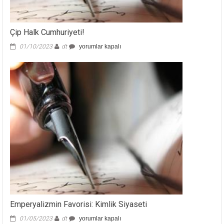
Çip Halk Cumhuriyeti!
Çip
01/10/2023
dt
yorumlar kapalı
Halk
Cumhuriyeti!
için
Emperyalizmin Favorisi: Kimlik Siyaseti
Emperyalizmin
01/05/2023
dt
yorumlar kapalı