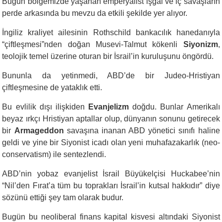
Bugün bölgemizde yaşanan emperyalist işgal ve iç savaşların
perde arkasında bu mevzu da etkili şekilde yer alıyor.
İngiliz kraliyet ailesinin Rothschild bankacılık hanedanıyla
“çiftleşmesi”nden doğan Musevi-Talmut kökenli
Siyonizm
,
teolojik temel üzerine oturan bir İsrail’in kuruluşunu öngördü.
Bununla da yetinmedi, ABD’de bir Judeo-Hristiyan
çiftleşmesine de yataklık etti.
Bu evlilik dışı ilişkiden
Evanjelizm
doğdu. Bunlar Amerikalı
beyaz ırkçı Hristiyan aptallar olup, dünyanın sonunu getirecek
bir
Armageddon
savaşına inanan ABD yönetici sınıfı haline
geldi ve yine bir Siyonist icadı olan yeni muhafazakarlık (neo-
conservatism) ile sentezlendi.
ABD’nin yobaz evanjelist İsrail Büyükelçisi Huckabee’nin
“Nil’den Fırat’a tüm bu toprakları İsrail’in kutsal hakkıdır” diye
sözünü ettiği şey tam olarak budur.
Bugün bu neoliberal finans kapital kisvesi altındaki Siyonist