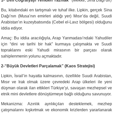
1-“Dini Coğrafyayı Yeniden Yazmak”
(Mekke, Sina Dağı’dır)
Bu, kitabındaki en tartışmalı ve tuhaf ilke. Lipkin, gerçek Sina
Dağı’nın (Musa’nın emirleri aldığı yer) Mısır’da değil, Suudi
Arabistan’ın kuzeybatısında (Cebel el-Lavz bölgesi) olduğunu
iddia ediyor.
Amaç: Bu iddia aracılığıyla, Arap Yarımadası’ndaki Yahudiler
için “dini ve tarihi bir hak” kurmaya çalışmakta ve Suudi
topraklarını eski Yahudi mirasının bir parçası olarak
sahiplenmenin yolunu açmaktadır.
2-“Büyük Devletleri Parçalamak” (Kaos Stratejisi)
Lipkin, İsrail’in hayatta kalmasının, özellikle Suudi Arabistan,
Mısır ve Irak olmak üzere çevredeki Arap ülkeleri ile yeni
düşman olarak ilan ettikleri Türkiye’yi, savaşan mezhepsel ve
etnik mini devletlere dönüştürmeye bağlı olduğunu savunuyor.
Mekanizma: Azınlık ayrılıkçıları desteklemek, mezhep
çatışmalarını kışkırtmak ve ekonomik krizlerden yararlanarak