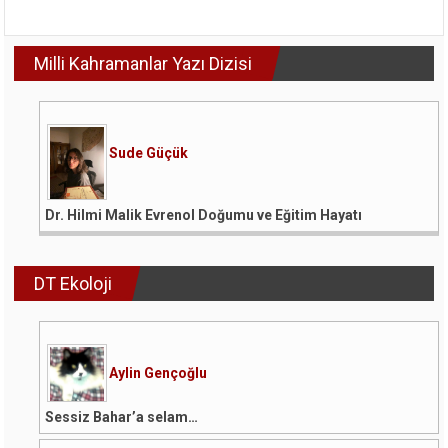
Favorisi:
Kimlik
Siyaseti
Milli Kahramanlar Yazı Dizisi
için
Sude Güçük
Dr. Hilmi Malik Evrenol Doğumu ve Eğitim Hayatı
DT Ekoloji
Aylin Gençoğlu
Sessiz Bahar’a selam…