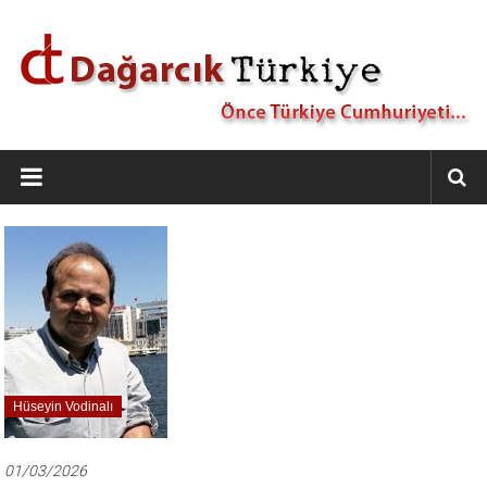
İçeriğe
geç
Dağarcık
Türkiye
Önce
Türkiye
Cumhuriyeti…
Hüseyin Vodinalı
01/03/2026