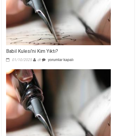
Babil Kulesi’ni Kim Yıktı?
Babil
01/10/2025
dt
yorumlar kapalı
Kulesi’ni
Kim
Yıktı?
için