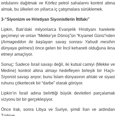
ordularını dağıtmak ve Körfez petrol sahalarını kontrol altına
almak, bu ülkeleri on yıllarca iç çatışmalara sürüklemek.
3-“Siyonizm ve Hristiyan Siyonistlerin İttifakı”
Lipkin, Batı’daki milyonlarca Evanjelik Hristiyanı harekete
geçirmeyi ve onları “Mekke’ye Dönüş”ün “Kıyamet Günü”nden
(
Armageddon ile başlayan savaş sonrası Yahudi mesihin
dünyaya gelmesi
) önce gelen bir İncil kehaneti olduğuna ikna
etmeyi amaçlıyor.
Sonuç: Sadece İsrail savaşı değil, iki kutsal camiyi (Mekke ve
Medine) kontrol altına almayı hedefleyen birleşik bir Haçlı-
Siyonist savaşı arıyor; bunu İslam dünyasının ahlaki ve siyasi
ruhunu çökertecek bir “darbe” olarak görüyor.
Lipkin’in İsrail adına belirttiği büyük devletleri parçalamak
vizyonu bir bir gerçekleşiyor.
Önce Irak, sonra Libya ve Suriye, şimdi İran ve ardından
Türkiye…