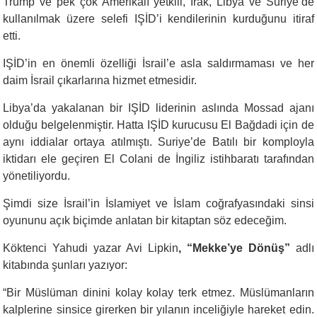
Trump ve pek çok Amerikalı yetkili, Irak, Libya ve Suriye’de
kullanılmak üzere selefi IŞİD’i kendilerinin kurduğunu itiraf
etti.
IŞİD’in en önemli özelliği İsrail’e asla saldırmaması ve her
daim İsrail çıkarlarına hizmet etmesidir.
Libya’da yakalanan bir IŞİD liderinin aslında Mossad ajanı
olduğu belgelenmiştir. Hatta IŞİD kurucusu El Bağdadi için de
aynı iddialar ortaya atılmıştı. Suriye’de Batılı bir komployla
iktidarı ele geçiren El Colani de İngiliz istihbaratı tarafından
yönetiliyordu.
Şimdi size İsrail’in İslamiyet ve İslam coğrafyasındaki sinsi
oyununu açık biçimde anlatan bir kitaptan söz edeceğim.
Köktenci Yahudi yazar Avi Lipkin
, “Mekke’ye Dönüş”
adlı
kitabında şunları yazıyor:
“
Bir Müslüman dinini kolay kolay terk etmez. Müslümanların
kalplerine sinsice girerken bir yılanın inceliğiyle hareket edin.