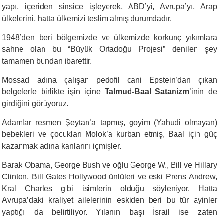
yapı, içeriden sinsice işleyerek, ABD’yi, Avrupa’yı, Arap
ülkelerini, hatta ülkemizi teslim almış durumdadır.
1948’den beri bölgemizde ve ülkemizde korkunç yıkımlara
sahne olan bu “Büyük Ortadoğu Projesi” denilen şey
tamamen bundan ibarettir.
Mossad adına çalışan pedofil cani Epstein’dan çıkan
belgelerle birlikte işin içine
Talmud-Baal Satanizm
’inin de
girdiğini görüyoruz.
Adamlar resmen Şeytan’a tapmış, goyim (Yahudi olmayan)
bebekleri ve çocukları Molok’a kurban etmiş, Baal için güç
kazanmak adına kanlarını içmişler.
Barak Obama, George Bush ve oğlu George W., Bill ve Hillary
Clinton, Bill Gates Hollywood ünlüleri ve eski Prens Andrew,
Kral Charles gibi isimlerin olduğu söyleniyor. Hatta
Avrupa’daki kraliyet ailelerinin eskiden beri bu tür ayinler
yaptığı da belirtiliyor. Yılanın başı İsrail ise zaten