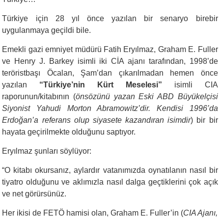
Türkiye için 28 yıl önce yazılan bir senaryo birebir
uygulanmaya geçildi bile.
Emekli gazi emniyet müdürü Fatih Eryılmaz, Graham E. Fuller
ve Henry J. Barkey isimli iki CİA ajanı tarafından, 1998’de
teröristbaşı Öcalan, Şam’dan çıkarılmadan hemen önce
yazılan
“Türkiye’nin Kürt Meselesi”
isimli CIA
raporunun/kitabının (
önsözünü yazan Eski ABD Büyükelçisi
Siyonist Yahudi Morton Abramowitz’dir. Kendisi 1996’da
Erdoğan’a referans olup siyasete kazandıran isimdir
) bir bir
hayata geçirilmekte olduğunu saptıyor.
Eryılmaz şunları söylüyor:
“
O kitabı okursanız, aylardır vatanımızda oynatılanın nasıl bir
tiyatro olduğunu ve aklımızla nasıl dalga geçtiklerini çok açık
ve net görürsünüz.
Her ikisi de FETÖ hamisi olan, Graham E. Fuller’in (
CIA Ajanı,