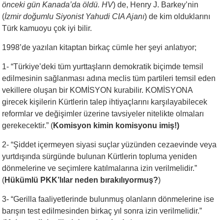
önceki gün Kanada’da öldü. HV
) de, Henry J. Barkey’nin
(
İzmir doğumlu Siyonist Yahudi CIA Ajanı
) de kim olduklarını
Türk kamuoyu çok iyi bilir.
1998’de yazılan kitaptan birkaç cümle her şeyi anlatıyor;
1- “Türkiye’deki tüm yurttaşların demokratik biçimde temsil
edilmesinin sağlanması adına meclis tüm partileri temsil eden
vekillere oluşan bir KOMİSYON kurabilir. KOMİSYONA
girecek kişilerin Kürtlerin talep ihtiyaçlarını karşılayabilecek
reformlar ve değişimler üzerine tavsiyeler nitelikte olmaları
gerekecektir.” (
Komisyon kimin komisyonu imiş!)
2- “Şiddet içermeyen siyasi suçlar yüzünden cezaevinde veya
yurtdışında sürgünde bulunan Kürtlerin topluma yeniden
dönmelerine ve seçimlere katılmalarına izin verilmelidir.”
(
Hükümlü PKK’lılar neden bırakılıyormuş?
)
3- “Gerilla faaliyetlerinde bulunmuş olanların dönmelerine ise
barışın test edilmesinden birkaç yıl sonra izin verilmelidir.”