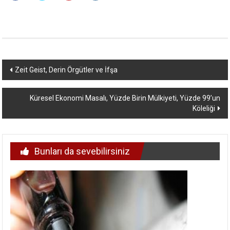
Yazı
Zeit Geist, Derin Örgütler ve İfşa
dolaşımı
Küresel Ekonomi Masalı, Yüzde Birin Mülkiyeti, Yüzde 99’un
Köleliği
Bunları da sevebilirsiniz