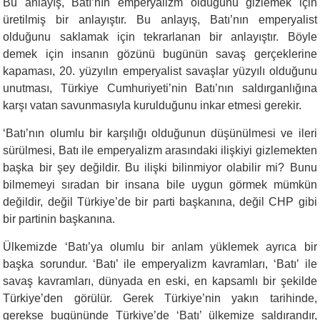
Bu anlayış, Batı’nın emperyalizm olduğunu gizlemek için
üretilmiş bir anlayıştır. Bu anlayış, Batı’nın emperyalist
olduğunu saklamak için tekrarlanan bir anlayıştır. Böyle
demek için insanın gözünü bugünün savaş gerçeklerine
kapaması, 20. yüzyılın emperyalist savaşlar yüzyılı olduğunu
unutması, Türkiye Cumhuriyeti’nin Batı’nın saldırganlığına
karşı vatan savunmasıyla kurulduğunu inkar etmesi gerekir.
‘
Batı’nın olumlu bir karşılığı olduğunun düşünülmesi ve ileri
sürülmesi, Batı ile emperyalizm arasındaki ilişkiyi gizlemekten
başka bir şey değildir. Bu ilişki bilinmiyor olabilir mi? Bunu
bilmemeyi sıradan bir insana bile uygun görmek mümkün
değildir, değil Türkiye’de bir parti başkanına, değil CHP gibi
bir partinin başkanına.
Ülkemizde ‘Batı’ya olumlu bir anlam yüklemek ayrıca bir
başka sorundur. ‘Batı’ ile emperyalizm kavramları, ‘Batı’ ile
savaş kavramları, dünyada en eski, en kapsamlı bir şekilde
Türkiye’den görülür. Gerek Türkiye’nin yakın tarihinde,
gerekse bugününde Türkiye’de ‘Batı’ ülkemize saldırandır,