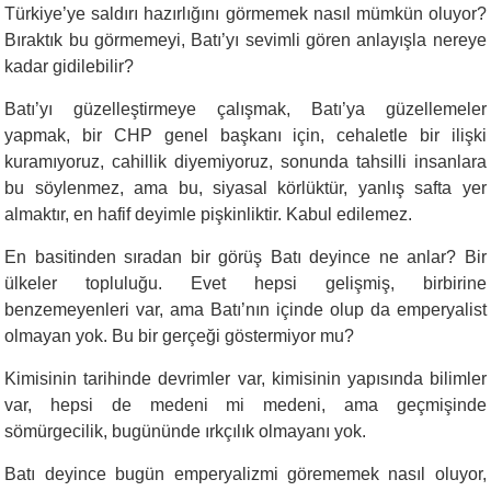
Türkiye’ye saldırı hazırlığını görmemek nasıl mümkün oluyor?
Bıraktık bu görmemeyi, Batı’yı sevimli gören anlayışla nereye
kadar gidilebilir?
Batı’yı güzelleştirmeye çalışmak, Batı’ya güzellemeler
yapmak, bir CHP genel başkanı için, cehaletle bir ilişki
kuramıyoruz, cahillik diyemiyoruz, sonunda tahsilli insanlara
bu söylenmez, ama bu, siyasal körlüktür, yanlış safta yer
almaktır, en hafif deyimle pişkinliktir. Kabul edilemez.
En basitinden sıradan bir görüş Batı deyince ne anlar? Bir
ülkeler topluluğu. Evet hepsi gelişmiş, birbirine
benzemeyenleri var, ama Batı’nın içinde olup da emperyalist
olmayan yok. Bu bir gerçeği göstermiyor mu?
Kimisinin tarihinde devrimler var, kimisinin yapısında bilimler
var, hepsi de medeni mi medeni, ama geçmişinde
sömürgecilik, bugününde ırkçılık olmayanı yok.
Batı deyince bugün emperyalizmi görememek nasıl oluyor,