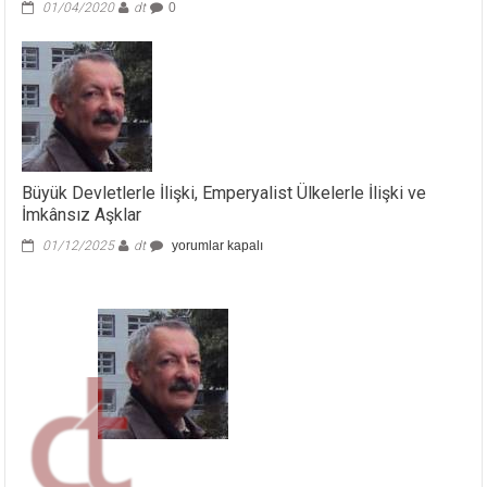
01/04/2020
dt
0
Büyük Devletlerle İlişki, Emperyalist Ülkelerle İlişki ve
İmkânsız Aşklar
Büyük
01/12/2025
dt
yorumlar kapalı
Devletlerle
İlişki,
Emperyalist
Ülkelerle
İlişki
ve
İmkânsız
Aşklar
için