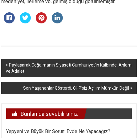
medeniyet, ilerleme vb. gelmiş olduğu görülmemiştir.
Yazı
Paylaşarak Çoğalmanın Siyaseti Cumhuriyet’in Kalbinde: Anlam
ve Adalet
dolaşımı
Son Yaşananlar Gösterdi, CHP’siz Açılım Mümkün Değil
Bunları da sevebilirsiniz
Yepyeni ve Büyük Bir Sorun: Evde Ne Yapacağız?