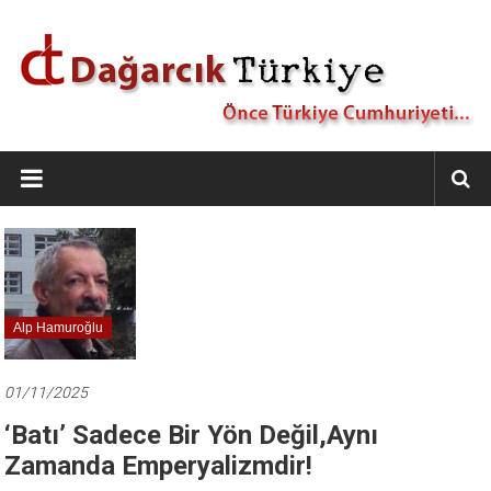
İçeriğe
geç
Dağarcık
Türkiye
Önce
Türkiye
Cumhuriyeti…
Alp Hamuroğlu
01/11/2025
‘Batı’ Sadece Bir Yön Değil,Aynı
Zamanda Emperyalizmdir!