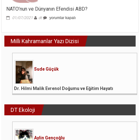
NATO’nun ve Dünyanın Efendisi ABD?
NATO’nun
01/07/2021
dt
yorumlar kapalı
ve
Dünyanın
Efendisi
Milli Kahramanlar Yazı Dizisi
ABD?
için
Sude Güçük
Dr. Hilmi Malik Evrenol Doğumu ve Eğitim Hayatı
DT Ekoloji
Aylin Gençoğlu