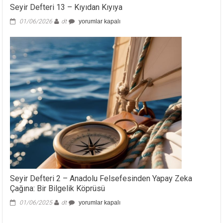
Seyir Defteri 13 – Kıyıdan Kıyıya
Seyir
01/06/2026
dt
yorumlar kapalı
Defteri
13
–
Kıyıdan
Kıyıya
için
Seyir Defteri 2 – Anadolu Felsefesinden Yapay Zeka
Çağına: Bir Bilgelik Köprüsü
Seyir
01/06/2025
dt
yorumlar kapalı
Defteri
2