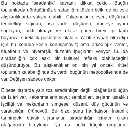
Bu noktada “sıradanlık” kavramı dikkat çekici. Bugün
toplumlarda gördüğümüz sıradanlığın kökleri belki de bu eski
alışkanlıklarda yatıyor olabilir. Çıkarını önceleyen, düşünsel
tembelliğe sığınan, kısa vadeli düşünen, otoriteye uyum
sağlayan, farklı olmayı risk olarak gören birey tipi tarih
boyunca süreklilik göstermiş olabilir. Yazılı kaynak olmadığı
için bu konuda kesin konuşamayız; ama arkeolojik veriler,
ritüellerin ve hiyerarşik düzenin ipuçlarını veriyor. Bu da
sıradanlığın çok eski bir kültürel refleks olabileceğini
düşündürüyor. Bu alışkanlıklar on bin yıl önceki ritüel
toplumun kalabalığında da vardı; bugünün metropollerinde de
var. Değişen sadece dekor.
Elbette taşlarda yalnızca sıradanlığın değil, olağanüstülüğün
de izleri var. Kabartmaların soyut sembolleri, taşların ustalıklı
işçiliği ve mekanların simgesel düzeni, düş gücünün ve
yaratıcılığın ürünüydü. Bu bize şunu hatırlatıyor: İnsanlık
tarihindeki büyük sıçramalar, sıradanlığın içinden çıkan
olağanüstü bireylerin –ya da belki küçük grupların–