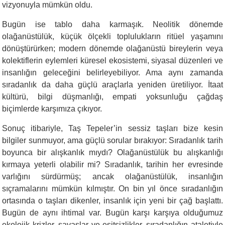
vizyonuyla mümkün oldu.
Bugün ise tablo daha karmaşık. Neolitik dönemde
olağanüstülük, küçük ölçekli toplulukların ritüel yaşamını
dönüştürürken; modern dönemde olağanüstü bireylerin veya
kolektiflerin eylemleri küresel ekosistemi, siyasal düzenleri ve
insanlığın geleceğini belirleyebiliyor. Ama aynı zamanda
sıradanlık da daha güçlü araçlarla yeniden üretiliyor. İtaat
kültürü, bilgi düşmanlığı, empati yoksunluğu çağdaş
biçimlerde karşımıza çıkıyor.
Sonuç itibariyle, Taş Tepeler’in sessiz taşları bize kesin
bilgiler sunmuyor, ama güçlü sorular bırakıyor: Sıradanlık tarih
boyunca bir alışkanlık mıydı? Olağanüstülük bu alışkanlığı
kırmaya yeterli olabilir mi? Sıradanlık, tarihin her evresinde
varlığını sürdürmüş; ancak olağanüstülük, insanlığın
sıçramalarını mümkün kılmıştır. On bin yıl önce sıradanlığın
ortasında o taşları dikenler, insanlık için yeni bir çağ başlattı.
Bugün de aynı ihtimal var. Bugün karşı karşıya olduğumuz
ekolojik krizler, savaşlar ve eşitsizlikler, sıradanlığın ataletiyle