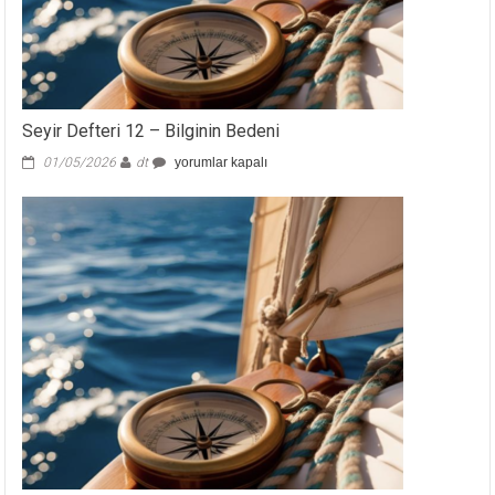
Seyir Defteri 12 – Bilginin Bedeni
Seyir
01/05/2026
dt
yorumlar kapalı
Defteri
12
–
Bilginin
Bedeni
için