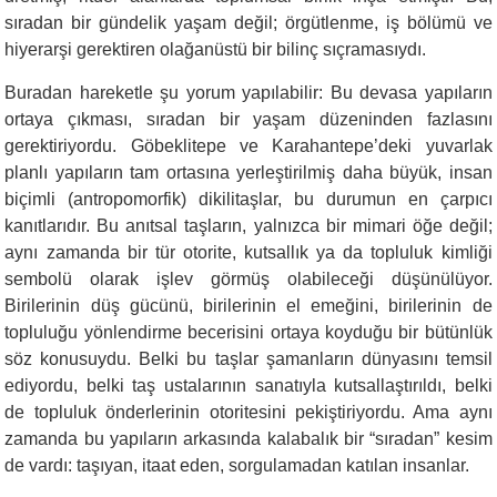
sıradan bir gündelik yaşam değil; örgütlenme, iş bölümü ve
hiyerarşi gerektiren olağanüstü bir bilinç sıçramasıydı.
Buradan hareketle şu yorum yapılabilir: Bu devasa yapıların
ortaya çıkması, sıradan bir yaşam düzeninden fazlasını
gerektiriyordu. Göbeklitepe ve Karahantepe’deki yuvarlak
planlı yapıların tam ortasına yerleştirilmiş daha büyük, insan
biçimli (antropomorfik) dikilitaşlar, bu durumun en çarpıcı
kanıtlarıdır. Bu anıtsal taşların, yalnızca bir mimari öğe değil;
aynı zamanda bir tür otorite, kutsallık ya da topluluk kimliği
sembolü olarak işlev görmüş olabileceği düşünülüyor.
Birilerinin düş gücünü, birilerinin el emeğini, birilerinin de
topluluğu yönlendirme becerisini ortaya koyduğu bir bütünlük
söz konusuydu. Belki bu taşlar şamanların dünyasını temsil
ediyordu, belki taş ustalarının sanatıyla kutsallaştırıldı, belki
de topluluk önderlerinin otoritesini pekiştiriyordu. Ama aynı
zamanda bu yapıların arkasında kalabalık bir “sıradan” kesim
de vardı: taşıyan, itaat eden, sorgulamadan katılan insanlar.