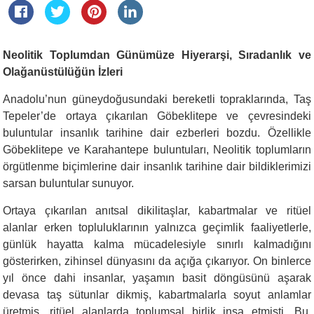
Neolitik Toplumdan Günümüze Hiyerarşi, Sıradanlık ve
Olağanüstülüğün İzleri
Anadolu’nun güneydoğusundaki bereketli topraklarında, Taş
Tepeler’de ortaya çıkarılan Göbeklitepe ve çevresindeki
buluntular insanlık tarihine dair ezberleri bozdu. Özellikle
Göbeklitepe ve Karahantepe buluntuları, Neolitik toplumların
örgütlenme biçimlerine dair insanlık tarihine dair bildiklerimizi
sarsan buluntular sunuyor.
Ortaya çıkarılan anıtsal dikilitaşlar, kabartmalar ve ritüel
alanlar erken topluluklarının yalnızca geçimlik faaliyetlerle,
günlük hayatta kalma mücadelesiyle sınırlı kalmadığını
gösterirken, zihinsel dünyasını da açığa çıkarıyor. On binlerce
yıl önce dahi insanlar, yaşamın basit döngüsünü aşarak
devasa taş sütunlar dikmiş, kabartmalarla soyut anlamlar
üretmiş, ritüel alanlarda toplumsal birlik inşa etmişti. Bu,