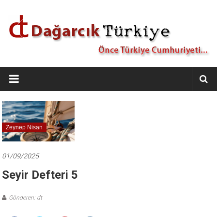
İçeriğe
geç
Dağarcık
Türkiye
Önce
Türkiye
Cumhuriyeti…
Zeynep Nisan
01/09/2025
Seyir Defteri 5
Gönderen: dt