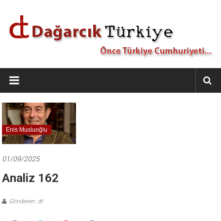
İçeriğe
geç
Dağarcık
Türkiye
Önce
Türkiye
Cumhuriyeti…
Enis Musluoğlu
01/09/2025
Analiz 162
Gönderen: dt