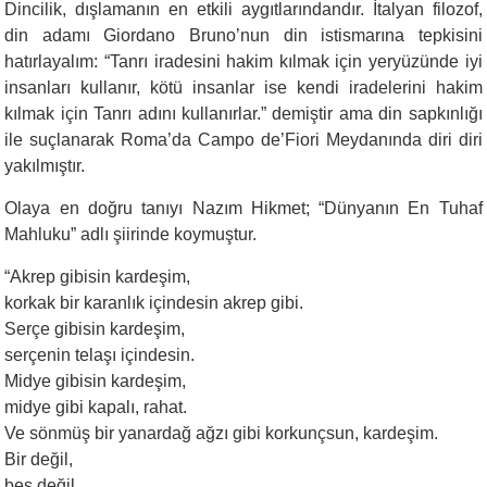
Dincilik, dışlamanın en etkili aygıtlarındandır. İtalyan filozof,
din adamı Giordano Bruno’nun din istismarına tepkisini
hatırlayalım: “Tanrı iradesini hakim kılmak için yeryüzünde iyi
insanları kullanır, kötü insanlar ise kendi iradelerini hakim
kılmak için Tanrı adını kullanırlar.” demiştir ama din sapkınlığı
ile suçlanarak Roma’da Campo de’Fiori Meydanında diri diri
yakılmıştır.
Olaya en doğru tanıyı Nazım Hikmet; “Dünyanın En Tuhaf
Mahluku” adlı şiirinde koymuştur.
“
Akrep gibisin kardeşim,
korkak bir karanlık içindesin akrep gibi.
Serçe gibisin kardeşim,
serçenin telaşı içindesin.
Midye gibisin kardeşim,
midye gibi kapalı, rahat.
Ve sönmüş bir yanardağ ağzı gibi korkunçsun, kardeşim.
Bir değil,
beş değil,