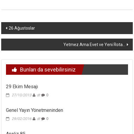
Yazı
26 Ağustoslar
dolaşımı
Yetmez Ama Evet ve Yeni Rota…
Bunları da sevebilirsiniz
29 Ekim Mesajı
27/10/2013
dt
0
Genel Yayın Yönetmeninden
29/02/2016
dt
0
Analiz 85