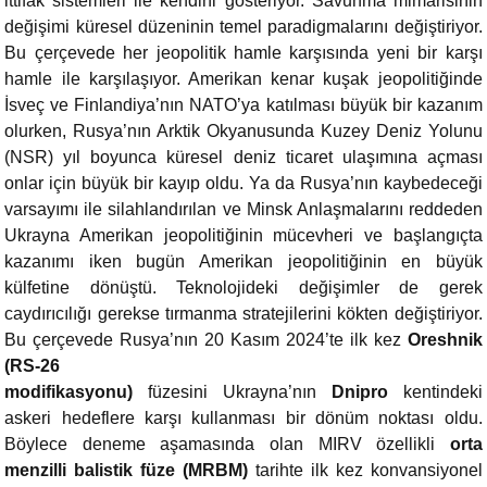
ittifak sistemleri ile kendini gösteriyor. Savunma mimarisinin
değişimi küresel düzeninin temel paradigmalarını değiştiriyor.
Bu çerçevede her jeopolitik hamle karşısında yeni bir karşı
hamle ile karşılaşıyor. Amerikan kenar kuşak jeopolitiğinde
İsveç ve Finlandiya’nın NATO’ya katılması büyük bir kazanım
olurken, Rusya’nın Arktik Okyanusunda Kuzey Deniz Yolunu
(NSR) yıl boyunca küresel deniz ticaret ulaşımına açması
onlar için büyük bir kayıp oldu. Ya da Rusya’nın kaybedeceği
varsayımı ile silahlandırılan ve Minsk Anlaşmalarını reddeden
Ukrayna Amerikan jeopolitiğinin mücevheri ve başlangıçta
kazanımı iken bugün Amerikan jeopolitiğinin en büyük
külfetine dönüştü. Teknolojideki değişimler de gerek
caydırıcılığı gerekse tırmanma stratejilerini kökten değiştiriyor.
Bu çerçevede Rusya’nın 20 Kasım 2024’te ilk kez
Oreshnik
(RS-26
modifikasyonu)
füzesini Ukrayna’nın
Dnipro
kentindeki
askeri hedeflere karşı kullanması bir dönüm noktası oldu.
Böylece deneme aşamasında olan MIRV özellikli
orta
menzilli balistik füze (MRBM)
tarihte ilk kez konvansiyonel