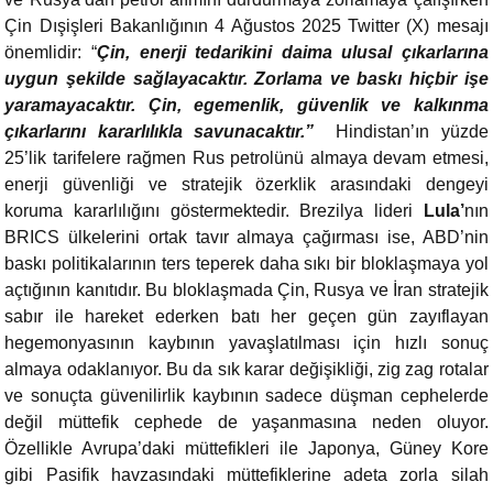
Çin Dışişleri Bakanlığının 4 Ağustos 2025 Twitter (X) mesajı
önemlidir: “
Çin, enerji tedarikini daima ulusal çıkarlarına
uygun şekilde sağlayacaktır. Zorlama ve baskı hiçbir işe
yaramayacaktır. Çin, egemenlik, güvenlik ve kalkınma
çıkarlarını kararlılıkla savunacaktır.”
Hindistan’ın yüzde
25’lik tarifelere rağmen Rus petrolünü almaya devam etmesi,
enerji güvenliği ve stratejik özerklik arasındaki dengeyi
koruma kararlılığını göstermektedir. Brezilya lideri
Lula’
nın
BRICS ülkelerini ortak tavır almaya çağırması ise, ABD’nin
baskı politikalarının ters teperek daha sıkı bir bloklaşmaya yol
açtığının kanıtıdır. Bu bloklaşmada Çin, Rusya ve İran stratejik
sabır ile hareket ederken batı her geçen gün zayıflayan
hegemonyasının kaybının yavaşlatılması için hızlı sonuç
almaya odaklanıyor. Bu da sık karar değişikliği, zig zag rotalar
ve sonuçta güvenilirlik kaybının sadece düşman cephelerde
değil müttefik cephede de yaşanmasına neden oluyor.
Özellikle Avrupa’daki müttefikleri ile Japonya, Güney Kore
gibi Pasifik havzasındaki müttefiklerine adeta zorla silah