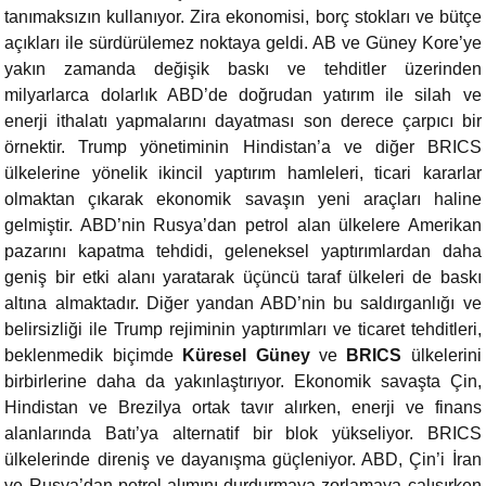
tanımaksızın kullanıyor. Zira ekonomisi, borç stokları ve bütçe
açıkları ile sürdürülemez noktaya geldi. AB ve Güney Kore’ye
yakın zamanda değişik baskı ve tehditler üzerinden
milyarlarca dolarlık ABD’de doğrudan yatırım ile silah ve
enerji ithalatı yapmalarını dayatması son derece çarpıcı bir
örnektir. Trump yönetiminin Hindistan’a ve diğer BRICS
ülkelerine yönelik ikincil yaptırım hamleleri, ticari kararlar
olmaktan çıkarak ekonomik savaşın yeni araçları haline
gelmiştir. ABD’nin Rusya’dan petrol alan ülkelere Amerikan
pazarını kapatma tehdidi, geleneksel yaptırımlardan daha
geniş bir etki alanı yaratarak üçüncü taraf ülkeleri de baskı
altına almaktadır. Diğer yandan ABD’nin bu saldırganlığı ve
belirsizliği ile Trump rejiminin yaptırımları ve ticaret tehditleri,
beklenmedik biçimde
Küresel Güney
ve
BRICS
ülkelerini
birbirlerine daha da yakınlaştırıyor. Ekonomik savaşta Çin,
Hindistan ve Brezilya ortak tavır alırken, enerji ve finans
alanlarında Batı’ya alternatif bir blok yükseliyor. BRICS
ülkelerinde direniş ve dayanışma güçleniyor. ABD, Çin’i İran
ve Rusya’dan petrol alımını durdurmaya zorlamaya çalışırken