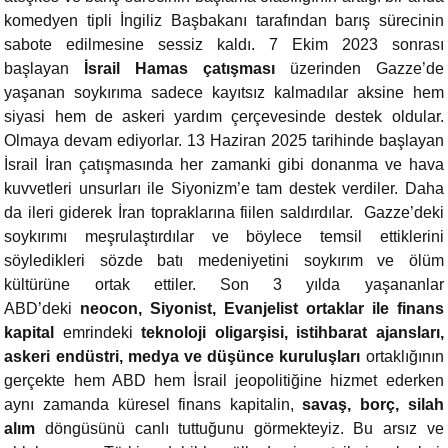
komedyen tipli İngiliz Başbakanı tarafından barış sürecinin
sabote edilmesine sessiz kaldı. 7 Ekim 2023 sonrası
başlayan
İsrail Hamas çatışması
üzerinden Gazze’de
yaşanan soykırıma sadece kayıtsız kalmadılar aksine hem
siyasi hem de askeri yardım çerçevesinde destek oldular.
Olmaya devam ediyorlar. 13 Haziran 2025 tarihinde başlayan
İsrail İran çatışmasında her zamanki gibi donanma ve hava
kuvvetleri unsurları ile Siyonizm’e tam destek verdiler. Daha
da ileri giderek İran topraklarına fiilen saldırdılar. Gazze’deki
soykırımı meşrulaştırdılar ve böylece temsil ettiklerini
söyledikleri sözde batı medeniyetini soykırım ve ölüm
kültürüne ortak ettiler. Son 3 yılda yaşananlar
ABD’deki
neocon, Siyonist, Evanjelist ortaklar ile finans
kapital
emrindeki
teknoloji oligarşisi, istihbarat ajansları,
askeri endüstri, medya ve düşünce kuruluşları
ortaklığının
gerçekte hem ABD hem İsrail jeopolitiğine hizmet ederken
aynı zamanda küresel finans kapitalin,
savaş, borç, silah
alım
döngüsünü canlı tuttuğunu görmekteyiz. Bu arsız ve