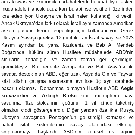
ancak siyasi ve ekonomik müdahalelerde bulunabiliyor, askeri
müdahaleleri ancak ucuz kan bulabilirse vekilleri üzerinden
icra edebiliyor. Ukrayna ve İsrail halen kullandığı iki vekili.
Ancak Ukrayna’dan farklı olarak İsrail aynı zamanda Amerikan
askeri gücünü kendi jeopolitiği için kullanabiliyor. Gerek
Ukrayna Savaşı gerekse 12 günlük İran İsrail savaşı ve 2023
Kasım ayından bu yana Kızıldeniz ve Bab Al Mendeb
Boğazında hüküm süren Husilere müdahalede ABD’nin
sınırlarını zorladığını ve zaman zaman geri çekildiğini
görmekteyiz. Bu nedenle Avrupa’da ve Batı Asya’da iki
savaşa destek olan ABD, eğer uzak Asya’da Çin ve Tayvan
krizi silahlı çatışma aşamasına evrilirse üç ayrı cephede
başarılı olamaz. Donanması olmayan Husilerin ABD
Aegis
kruvazörleri
ve
Arleigh Burke
sınıfı muhriplerin hava
savunma füze stoklarının çoğunu 1 yıl içinde tüketmiş
olmaları ciddi göstergelerdir. Diğer yandan özellikle Rusya
Ukrayna savaşında Pentagon’un geliştirdiği karmaşık ve
pahalı silah sistemlerinin savaş alanındaki etkinliği
sorgulanmaya başlandı. ABD’nin küresel üs ağının