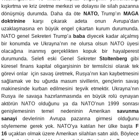
kışkırtma ve kriz üretme merkezi ve dolayısı ile silah pazarına
dönüşmüş durumda. Daha da öte
NATO,
Trump’ın
MAGA
doktrinine
karşı çıkarak adeta onun Avrupa’dan
uzaklaşmasına en büyük engel çıkartan kurum durumunda.
NATO genel Sekreteri Trump’a
baba
diyecek kadar alçalmış
bir konumda ve Ukrayna’nın ne olursa olsun NATO üyesi
olacağına inanmış gerçeklikten kopuk bir hayalperest
durumunda. Selefi eski Genel Sekreter
Stoltenberg
gibi
küresel finans kapital oligarşisinin bir temsilcisi olarak tek
görevi onlar için savaş üretmek, Rusya’nın kan kaybetmesini
sağlamak ve bu uğurda masum sivillerin, gençlerin savaş
makinesinde kurban edilmesini teşvik etmektir. Ukrayna’nın
Rusya ile savaşa hazırlanmasında en büyük rolü oynayan
aktörün NATO olduğunu ya da NATO’nun 1999 sonrası
genişlemesinin temel nedeninin Amerikan
savunma
sanayi
devlerinin Avrupa pazarına girmesi olduğunu
söylememe gerek yok. NATO’ya katılan her ülke başta
F
16
uçakları olmak üzere Amerikan silahları satın aldı. Böylece