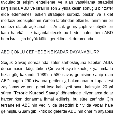
uyguladığı erişim engelleme ve alan yasaklama stratejisi
karşısında ABD ve İsrail’in son 2 yılda kesin sonuçlu bir zafer
elde edememesi askeri stratejide sürpriz, baskın ve siklet
merkezi prensiplerinin Yemen tarafından etkin kullanımının bir
sentezi olarak açıklanabilir. Ancak geniş çaplı ve büyük bir
kara harekâtı ile başarılabilecek bu hedef halen hem ABD
hem İsrail için büyük külfet gerektirecek durumdadır.
ABD ÇOKLU CEPHEDE NE KADAR DAYANABİLİR?
Soğuk Savaş sonrasında zafer sarhoşluğuna kapılan ABD,
donanmasını küçültürken Çin ve Rusya teknolojik yatırımlarla
hızla güç kazandı. 1989’da 580 savaş gemisine sahip olan
ABD bugün 290 civarına gerilemiş, bakım-onarım kapasitesi
zayıflamış ve yeni gemi inşa kabiliyeti sınırlı kalmıştır. 20 yıl
süren “
Terörle Küresel Savaş
” döneminde trilyonlarca dolar
harcanırken donanma ihmal edilmiş, bu süre zarfında Çin
tersaneleri ABD’nin yedi yılda ürettiğini bir yılda yapar hale
gelmiştir.
Guam
gibi kritik bölgelerde ABD’nin onarım altyapısı