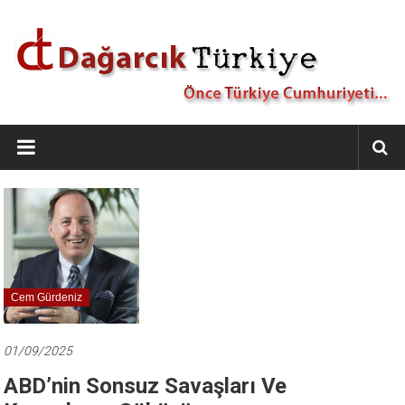
İçeriğe
geç
Dağarcık
Türkiye
Önce
Türkiye
Cumhuriyeti…
Cem Gürdeniz
01/09/2025
ABD’nin Sonsuz Savaşları Ve