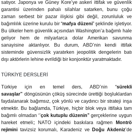
satıyor. Japonya ve Güney Kore’ye askeri ittifak ve güvenlik
garantisi üzerinden pahalı silahlar satarken, bunu çoğu
zaman serbest bir pazar ilişkisi gibi değil, zorunluluk ve
bağımlılık üzerine kurulu bir “
mafya düzeni
” şeklinde işletiyor.
Bu ülkeler hem güvenlik açısından Washington’a bağımlı hale
geliyor hem de milyarlarca dolar Amerikan savunma
sanayisine aktarılıyor. Bu durum, ABD’nin kendi ittifak
sisteminde güvensizlik yaratırken jeopolitik dengelerin batı
dışı aktörlerin lehine evrildiği bir konjonktür yaratmaktadır.
TÜRKİYE DERSLERİ
Türkiye için en temel ders, ABD’nin “
sürekli
savaşlar”
döngüsünün çöküş sürecinde ürettiği boşluklardan
faydalanarak bağımsız, çok yönlü ve caydırıcı bir strateji inşa
etmektir. Bu bağlamda, Türkiye, hiçbir blok veya ittifaka tam
bağımlı olmadan ‘’
çok kutuplu düzenin’’
gerçeklerine uygun
hareket etmeli
;
NATO içindeki baskılara rağmen
Montrö
rejimini
tavizsiz korumalı, Karadeniz ve
Doğu Akdeniz
’de