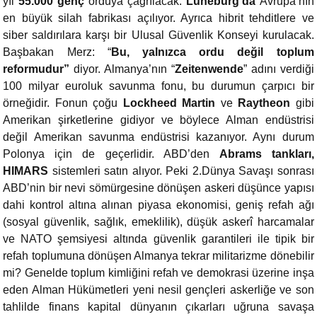
yıl
55.000 genç
orduya çağrılacak.
Lüneburg’da
Avrupa’nın
en büyük silah fabrikası açılıyor. Ayrıca hibrit tehditlere ve
siber saldırılara karşı bir Ulusal Güvenlik Konseyi kurulacak.
Başbakan Merz: “
Bu, yalnızca ordu değil toplum
reformudur”
diyor. Almanya’nın “
Zeitenwende
” adını verdiği
100 milyar euroluk savunma fonu, bu durumun çarpıcı bir
örneğidir. Fonun çoğu
Lockheed Martin
ve
Raytheon
gibi
Amerikan şirketlerine gidiyor ve böylece Alman endüstrisi
değil Amerikan savunma endüstrisi kazanıyor. Aynı durum
Polonya için de geçerlidir. ABD’den
Abrams tankları,
HIMARS
sistemleri satın alıyor. Peki 2.Dünya Savaşı sonrası
ABD’nin bir nevi sömürgesine dönüşen askeri düşünce yapısı
dahi kontrol altına alınan piyasa ekonomisi, geniş refah ağı
(sosyal güvenlik, sağlık, emeklilik), düşük askerî harcamalar
ve NATO şemsiyesi altında güvenlik garantileri ile tipik bir
refah toplumuna dönüşen Almanya tekrar militarizme dönebilir
mi? Genelde toplum kimliğini refah ve demokrasi üzerine inşa
eden Alman Hükümetleri yeni nesil gençleri askerliğe ve son
tahlilde finans kapital dünyanın çıkarları uğruna savaşa