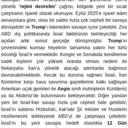
yönelik “
rejimi devirelim
” çağrısı, bölgede yeni bir sıcak
çatışmanın işareti olarak okunuyor. Eylül 2025’e işaret eden
senaryolara göre, olası bir saldırı hızla çok cepheli bir savaşa
dönüşebilir ve
Trump
’ı istemeden savaşın içine çekebilir. Zira
ABD dış politikasında İsrail faktörünün belirleyiciliği her
açıdan artık somut gerçeğe dönüşmüştür.
Trump
‘ın
çevresindeki kurmay heyetinin tamamına yakını her türlü
önceliği İsrail’e vermektedir. Kongre ve Senatoda kendilerine
sadık kişilerin çok yüksek oranda olması nedeni ile
Netanyahu İran’a yönelik atacağı adımlarda bağımsız
davranabilmektedir. Ancak bu duruma rağmen İsrail, İran
füzelerine karşı hava savunma gayretlerine katkı sağlayan
Amerikan uçak gemileri ile
Aegis
sınıfı muhriplerin Kızıldeniz
ya da Akdeniz’de bulunmasını bekleyecektir. Diğer yandan
yeni bir İsrail-İran savaşı hızla çok cepheli hale gelebilir;
İsrail’in saldırısı Hizbullah, Irak’taki Şii milisler ve Husilerin
misillemesini tetikleyerek ABD’yi de çatışmaya çekebilir.
İsrail’in bu yeni savaşta hedefi olasılıkla
12 Gün