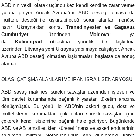
ABD’nin vekili olarak üçüncü kez kendi kendine zarar verme
yoluna giriyor. Ancak Avrupa’nın ABD desteği olmasa da
İngiltere desteği ile kışkırtabileceği sorun alanları menüsü
hazır. Ukrayna’dan sonra,
Transdinyester ve Gagavuz
Cumhuriyeti
üzerinden
Moldova
; ya
da
Kaliningrad
oblastına yönelik bir kışkırtma
üzerinden
Litvanya
yeni Ukrayna yapılmaya çalışılıyor. Ancak
Avrupa ABD desteği olmadan kışkırtmaları başlatsa da sonuç
alamaz.
OLASI ÇATIŞMA ALANLARI VE İRAN İSRAİL SENARYOSU
ABD savaş makinesi sürekli savaşlar üzerinden işleyen ve
tüm devlet kurumlarında bağımlılık yaratan tüketim aracına
dönüşmüştür. Bu yönü ile ABD’nin askerî gücü, dost ve
müttefiklerini korumaktan çok onları sürekli savaşlar içine
çekerek kendi sistemine bağımlı hale getiriyor. Bugünlerde
ABD ve AB temsil ettikleri küresel finans ve askeri endüstrinin
saldırgan militanı Netanyahu’nun son günlerdeki İran’a