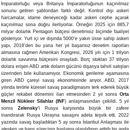
İmparatorluğu veya Britanya İmparatorluğunun kaçınılmaz
sonunu getiren şablondan farklı değil. Kontrol dışı askeri
harcamalar, idame deneyeceği kadar askeri cephe açarak
kaçınılmaz sona doğru ilerliyorlar. Örneğin 2025 için 885,7
milyar dolarlık Pentagon bütçesi denetimsiz biçimde faaliyet
gösteriyor. Yurt içi ve dışında 5000’e yakın üsse sahip askeri
yapı, 2018’den bu yana her yıl başarısız denetim raporları
almasına rağmen Amerikan Kongresi, 2026 yılı için 1 trilyon
dolarlık savunma bütçesini onayladı. Borç stokları 37 trilyon
dolara erişen ABD artık doların gücünü dışarıya tahvil satışları
üzerinden bile kullanamıyor. Ekonomik gerileme aşamasına
giren ABD çareyi savaş ekonomisinde arıyor. ABD, 2017
yılında terörle küresel savaş paradigmasını terk ederek büyük
güçler rekabet dönemini ilan etmesinden 2 yıl sonra
Orta
Menzil Nükleer Silahlar (INF
) anlaşmasından çekildi. 5 yıl
sonra
Zelensky’
i Rusya karşısında büyük bir zafere
inandırarak Rusya Ukrayna savaşını adeta teşvik etti. 2022
yazında savaş başladıktan 5 ay sonra İstanbul Anlaşması ile
ateşkes ve barış sürecinin başlama olasılığının arttığı bir anda