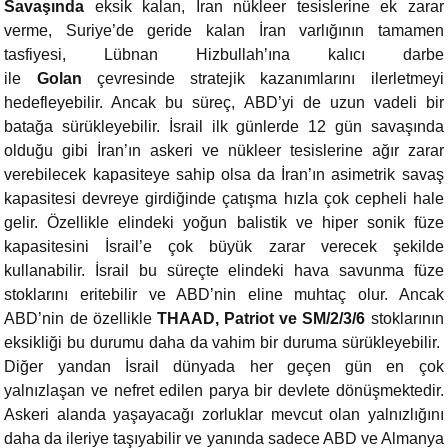
Savaşında
eksik kalan, İran nükleer tesislerine ek zarar
verme, Suriye’de geride kalan İran varlığının tamamen
tasfiyesi, Lübnan Hizbullah’ına kalıcı darbe
ile
Golan
çevresinde stratejik kazanımlarını ilerletmeyi
hedefleyebilir. Ancak bu süreç, ABD’yi de uzun vadeli bir
batağa sürükleyebilir. İsrail ilk günlerde 12 gün savaşında
olduğu gibi İran’ın askeri ve nükleer tesislerine ağır zarar
verebilecek kapasiteye sahip olsa da İran’ın asimetrik savaş
kapasitesi devreye girdiğinde çatışma hızla çok cepheli hale
gelir. Özellikle elindeki yoğun balistik ve hiper sonik füze
kapasitesini İsrail’e çok büyük zarar verecek şekilde
kullanabilir. İsrail bu süreçte elindeki hava savunma füze
stoklarını eritebilir ve ABD’nin eline muhtaç olur. Ancak
ABD’nin de özellikle
THAAD, Patriot ve SM/2/3/6
stoklarının
eksikliği bu durumu daha da vahim bir duruma sürükleyebilir.
Diğer yandan İsrail dünyada her geçen gün en çok
yalnızlaşan ve nefret edilen parya bir devlete dönüşmektedir.
Askeri alanda yaşayacağı zorluklar mevcut olan yalnızlığını
daha da ileriye taşıyabilir ve yanında sadece ABD ve Almanya