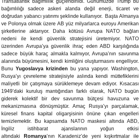
Transatlantik bağımlılık güçlendirildi. Günümüzde Trump bu
bağımlılığı sadece askeri alanda değil enerji, ticaret ve
doğrudan yabancı yatırımı şeklinde kullanıyor. Başta Almanya
ve Polonya olmak üzere AB yüz milyarlarca euroyu Amerikan
şirketlerine aktarıyor. Daha kötüsü Avrupa NATO bağları
nedeni ile kendi güvenlik stratejisini üretemiyor. NATO
üzerinden Avrupa’ya güvenlik ihraç eden ABD karşılığında
sadece büyük haraç almakla kalmıyor, Avrupa’nın savunma
alanında büyümesini, kendi kimliğini oluşturmasını engelliyor.
Bunu
Yugoslavya krizinden
bu yana yapıyor. Washington,
Rusya’yı çevreleme stratejisiyle aslında kendi müttefiklerini
maliyetli bir çatışmaya sürüklemeye devam ediyor. Kısacası
1949’daki kuruluş mantığından farklı olarak, NATO bugün
giderek kolektif bir dev savunma bütçesi havuzuna ve
mekanizmasına dönüşmüştür. Amaç Rusya’yı parçalamak,
küresel finans kapital oligarşisinin önüne çıkan engelleri
temizlemektir. Bu kapsamda NATO maskesi altında ABD,
İngiliz istihbarat ajanslarının yoğun etkisi
altındaki
Romanya
’nın Karadeniz’de yeni kışkırtmalar ile