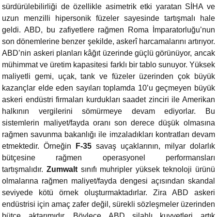
sürdürülebilirliği de özellikle asimetrik etki yaratan SİHA ve
uzun menzilli hipersonik füzeler sayesinde tartışmalı hale
geldi. ABD, bu zafiyetlere rağmen Roma İmparatorluğu’nun
son dönemlerine benzer şekilde, askerî harcamalarını artırıyor.
ABD’nin askeri planları kâğıt üzerinde güçlü görünüyor, ancak
mühimmat ve üretim kapasitesi farklı bir tablo sunuyor. Yüksek
maliyetli gemi, uçak, tank ve füzeler üzerinden çok büyük
kazançlar elde eden sayıları toplamda 10’u geçmeyen büyük
askeri endüstri firmaları kurdukları saadet zinciri ile Amerikan
halkının vergilerini sömürmeye devam ediyorlar. Bu
sistemlerin maliyet/fayda oranı son derece düşük olmasına
rağmen savunma bakanlığı ile imzaladıkları kontratları devam
etmektedir. Örneğin
F-35
savaş uçaklarının, milyar dolarlık
bütçesine rağmen operasyonel performansları
tartışmalıdır.
Zumwalt
sınıfı muhripler yüksek teknoloji ürünü
olmalarına rağmen maliyet/fayda dengesi açısından skandal
seviyede kötü örnek oluşturmaktadırlar. Zira ABD askeri
endüstrisi için amaç zafer değil, sürekli sözleşmeler üzerinden
bütçe aktarımıdır. Böylece ABD silahlı kuvvetleri artık