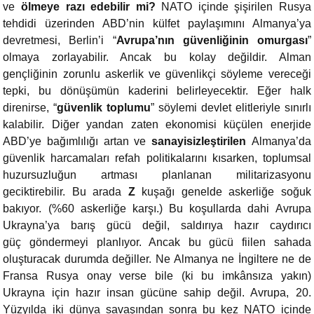
ve
ölmeye razı edebilir mi?
NATO içinde şişirilen Rusya
tehdidi üzerinden ABD’nin külfet paylaşımını Almanya’ya
devretmesi, Berlin’i “
Avrupa’nın güvenliğinin omurgası
”
olmaya zorlayabilir. Ancak bu kolay değildir. Alman
gençliğinin zorunlu askerlik ve güvenlikçi söyleme vereceği
tepki, bu dönüşümün kaderini belirleyecektir. Eğer halk
direnirse, “
güvenlik toplumu
” söylemi devlet elitleriyle sınırlı
kalabilir. Diğer yandan zaten ekonomisi küçülen enerjide
ABD’ye bağımlılığı artan ve
sanayisizleştirilen
Almanya’da
güvenlik harcamaları refah politikalarını kısarken, toplumsal
huzursuzluğun artması planlanan militarizasyonu
geciktirebilir. Bu arada
Z
kuşağı genelde askerliğe soğuk
bakıyor. (%60 askerliğe karşı.) Bu koşullarda dahi Avrupa
Ukrayna’ya barış gücü değil, saldırıya hazır caydırıcı
güç göndermeyi planlıyor. Ancak bu gücü fiilen sahada
oluşturacak durumda değiller. Ne Almanya ne İngiltere ne de
Fransa Rusya onay verse bile (ki bu imkânsıza yakın)
Ukrayna için hazır insan gücüne sahip değil. Avrupa, 20.
Yüzyılda iki dünya savaşından sonra bu kez NATO içinde