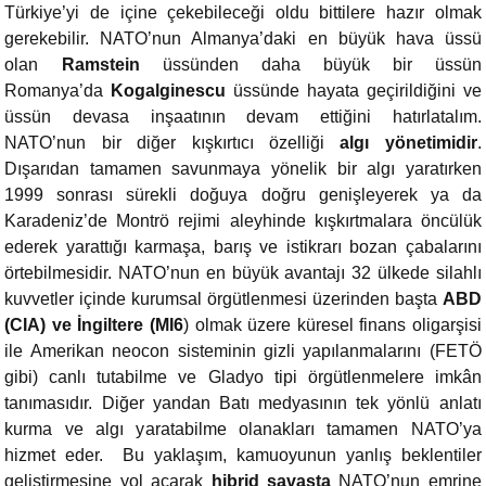
Türkiye’yi de içine çekebileceği oldu bittilere hazır olmak
gerekebilir. NATO’nun Almanya’daki en büyük hava üssü
olan
Ramstein
üssünden daha büyük bir üssün
Romanya’da
Kogalginescu
üssünde hayata geçirildiğini ve
üssün devasa inşaatının devam ettiğini hatırlatalım.
NATO’nun bir diğer kışkırtıcı özelliği
algı yönetimidir
.
Dışarıdan tamamen savunmaya yönelik bir algı yaratırken
1999 sonrası sürekli doğuya doğru genişleyerek ya da
Karadeniz’de Montrö rejimi aleyhinde kışkırtmalara öncülük
ederek yarattığı karmaşa, barış ve istikrarı bozan çabalarını
örtebilmesidir. NATO’nun en büyük avantajı 32 ülkede silahlı
kuvvetler içinde kurumsal örgütlenmesi üzerinden başta
ABD
(CIA) ve İngiltere (MI6
) olmak üzere küresel finans oligarşisi
ile Amerikan neocon sisteminin gizli yapılanmalarını (FETÖ
gibi) canlı tutabilme ve Gladyo tipi örgütlenmelere imkân
tanımasıdır. Diğer yandan Batı medyasının tek yönlü anlatı
kurma ve algı yaratabilme olanakları tamamen NATO’ya
hizmet eder. Bu yaklaşım, kamuoyunun yanlış beklentiler
geliştirmesine yol açarak
hibrid savaşta
NATO’nun emrine