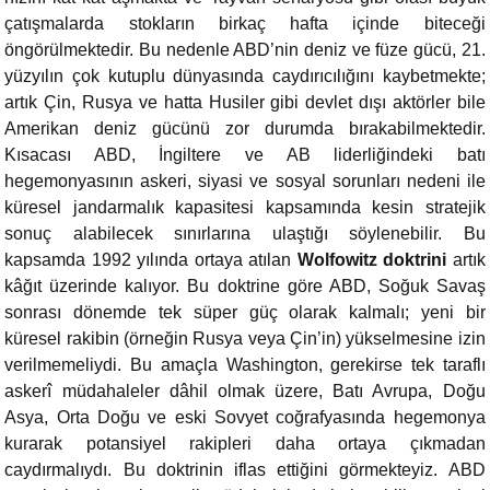
çatışmalarda stokların birkaç hafta içinde biteceği
öngörülmektedir. Bu nedenle ABD’nin deniz ve füze gücü, 21.
yüzyılın çok kutuplu dünyasında caydırıcılığını kaybetmekte;
artık Çin, Rusya ve hatta Husiler gibi devlet dışı aktörler bile
Amerikan deniz gücünü zor durumda bırakabilmektedir.
Kısacası ABD, İngiltere ve AB liderliğindeki batı
hegemonyasının askeri, siyasi ve sosyal sorunları nedeni ile
küresel jandarmalık kapasitesi kapsamında kesin stratejik
sonuç alabilecek sınırlarına ulaştığı söylenebilir. Bu
kapsamda 1992 yılında ortaya atılan
Wolfowitz doktrini
artık
kâğıt üzerinde kalıyor. Bu doktrine göre ABD, Soğuk Savaş
sonrası dönemde tek süper güç olarak kalmalı; yeni bir
küresel rakibin (örneğin Rusya veya Çin’in) yükselmesine izin
verilmemeliydi. Bu amaçla Washington, gerekirse tek taraflı
askerî müdahaleler dâhil olmak üzere, Batı Avrupa, Doğu
Asya, Orta Doğu ve eski Sovyet coğrafyasında hegemonya
kurarak potansiyel rakipleri daha ortaya çıkmadan
caydırmalıydı. Bu doktrinin iflas ettiğini görmekteyiz. ABD