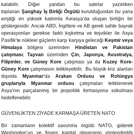
kalabilir. Diğer yandan bu satırlar yazılırken
toplanan
Şanghay İş Birliği Örgütü
kurulduğundan bu yana
eriştiği en yüksek katılımla Avrasya’da oluşan birliğin bir
göstergesidir. Ancak ABD, İngiltere ve AB gerek sahte bayrak
operasyonları gerekse farklı kışkırtma ve teşvikler ile Asya
Pasifik’te nükleer güçlerin karşı karşıya geleceği
Keşmir veya
Himalaya
bölgesi üzerinden
Hindistan ve Pakistan
çatışması
;
Tayvan
üzerinden
Çin, Japonya, Avustralya,
Filipinler, ve Güney Kore
çatışması ya da
Kuzey Kore-
Güney Kore
çatışmasını tetikleyebilir. Bu büyük kriz alanları
dışında
Myanmar
’da
Arakan Ordusu ve Rohingya
gruplarıyla
Myanmar ordusu
çatışmaları tetiklenerek
Asya’nın parçalanmış bir jeopolitik formasyona sokulması
hedeflenebilir.
GÜVENLİKTEN ZİYADE KARMAŞA ÜRETEN NATO
Bir zamanların kolektif savunma örgütü NATO, giderek
Washington’un ve finans kapital oligarşinin yönlendirdiği