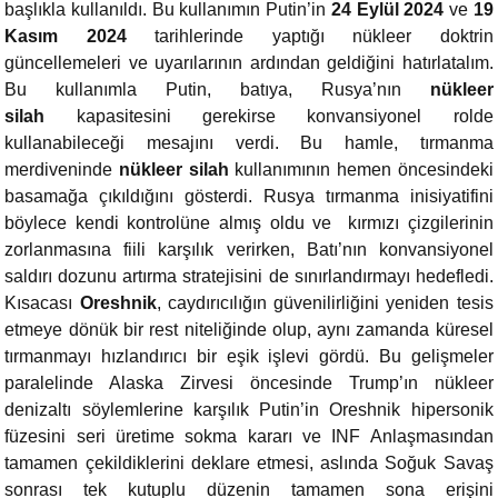
başlıkla kullanıldı. Bu kullanımın Putin’in
24 Eylül 2024
ve
19
Kasım 2024
tarihlerinde yaptığı nükleer doktrin
güncellemeleri ve uyarılarının ardından geldiğini hatırlatalım.
Bu kullanımla Putin, batıya, Rusya’nın
nükleer
silah
kapasitesini gerekirse konvansiyonel rolde
kullanabileceği mesajını verdi. Bu hamle, tırmanma
merdiveninde
nükleer silah
kullanımının hemen öncesindeki
basamağa çıkıldığını gösterdi. Rusya tırmanma inisiyatifini
böylece kendi kontrolüne almış oldu ve kırmızı çizgilerinin
zorlanmasına fiili karşılık verirken, Batı’nın konvansiyonel
saldırı dozunu artırma stratejisini de sınırlandırmayı hedefledi.
Kısacası
Oreshnik
, caydırıcılığın güvenilirliğini yeniden tesis
etmeye dönük bir rest niteliğinde olup, aynı zamanda küresel
tırmanmayı hızlandırıcı bir eşik işlevi gördü. Bu gelişmeler
paralelinde Alaska Zirvesi öncesinde Trump’ın nükleer
denizaltı söylemlerine karşılık Putin’in Oreshnik hipersonik
füzesini seri üretime sokma kararı ve INF Anlaşmasından
tamamen çekildiklerini deklare etmesi, aslında Soğuk Savaş
sonrası tek kutuplu düzenin tamamen sona erişini