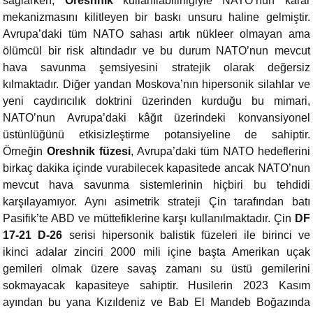
sağlarken,
Oreshnik
kullanılabilirliğiyle NATO’nun karar
mekanizmasını kilitleyen bir baskı unsuru haline gelmiştir.
Avrupa’daki tüm NATO sahası artık nükleer olmayan ama
ölümcül bir risk altındadır ve bu durum NATO’nun mevcut
hava savunma şemsiyesini stratejik olarak değersiz
kılmaktadır. Diğer yandan Moskova’nın hipersonik silahlar ve
yeni caydırıcılık doktrini üzerinden kurduğu bu mimari,
NATO’nun Avrupa’daki kâğıt üzerindeki konvansiyonel
üstünlüğünü etkisizleştirme potansiyeline de sahiptir.
Örneğin
Oreshnik füzesi
, Avrupa’daki tüm NATO hedeflerini
birkaç dakika içinde vurabilecek kapasitede ancak NATO’nun
mevcut hava savunma sistemlerinin hiçbiri bu tehdidi
karşılayamıyor. Aynı asimetrik strateji Çin tarafından batı
Pasifik’te ABD ve müttefiklerine karşı kullanılmaktadır. Çin
DF
17-21 D-26
serisi hipersonik balistik füzeleri ile birinci ve
ikinci adalar zinciri 2000 mili içine başta Amerikan uçak
gemileri olmak üzere savaş zamanı su üstü gemilerini
sokmayacak kapasiteye sahiptir. Husilerin 2023 Kasım
ayından bu yana Kızıldeniz ve Bab El Mandeb Boğazında