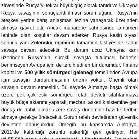
zirvesinde Rusya’yı tekrar büyük güç olarak tanıdı ve Ukrayna
Rusya savaşının sonuçlandırılması sorumluğunu Rusya’nın
ateşkes yerine barış anlaşması tezine yanaşarak üzerinden
atmaya gayret etti. Ancak muharebe sahnesinde tamamen
lehinde olan koşullar devam ederken Rusya kesin siyasi
sonucu yani
Zelensky rejiminin
tamamen tasfiyesine kadar
savaşa devam edecektir. Bu durum ucuz Ukrayna kanı
üzerinden Rusya’nın sürekli savaşta tutulması hedefini
benimseyen Avrupa için de tercih edilen bir durumdur. Finans
kapital ve
500 yıllık sömürgeci geleneği
temsil eden Avrupa
için savaşın durdurulmasının önemi yoktur. Önemli olan
savaşın devam etmesidir. Bu sayede Almanya başta olmak
üzere pek çok eski sömürgeci refah devleti silahlanmaya
büyük bütçe aktarımı yaparak; mecburi askerlik sistemine geri
dönüş de dahil olmak üzere savaş dönemine hazırlık tedbiri
almaya gerekçe üretecektir. Sorun refah devletinden güvenlik
devletine dönüşümdür. Örneğin bu kapsamda Almanya,
2011’de kaldırdığı zorunlu askerliği geri getiriyor. Her