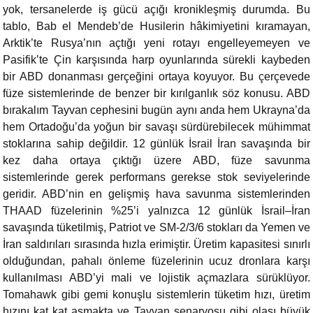
yok, tersanelerde iş gücü açığı kronikleşmiş durumda. Bu
tablo, Bab el Mendeb’de Husilerin hâkimiyetini kıramayan,
Arktik’te Rusya’nın açtığı yeni rotayı engelleyemeyen ve
Pasifik’te Çin karşısında harp oyunlarında sürekli kaybeden
bir ABD donanması gerçeğini ortaya koyuyor. Bu çerçevede
füze sistemlerinde de benzer bir kırılganlık söz konusu. ABD
bırakalım Tayvan cephesini bugün aynı anda hem Ukrayna’da
hem Ortadoğu’da yoğun bir savaşı sürdürebilecek mühimmat
stoklarına sahip değildir. 12 günlük İsrail İran savaşında bir
kez daha ortaya çıktığı üzere ABD, füze savunma
sistemlerinde gerek performans gerekse stok seviyelerinde
geridir. ABD’nin en gelişmiş hava savunma sistemlerinden
THAAD füzelerinin %25’i yalnızca 12 günlük İsrail–İran
savaşında tüketilmiş, Patriot ve SM-2/3/6 stokları da Yemen ve
İran saldırıları sırasında hızla erimiştir. Üretim kapasitesi sınırlı
olduğundan, pahalı önleme füzelerinin ucuz dronlara karşı
kullanılması ABD’yi mali ve lojistik açmazlara sürüklüyor.
Tomahawk gibi gemi konuşlu sistemlerin tüketim hızı, üretim
hızını kat kat aşmakta ve Tayvan senaryosu gibi olası büyük