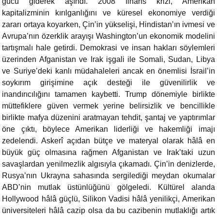
gücü giderek aşındı. 2008 finans krizi, Amerikan
kapitalizminin kırılganlığını ve küresel ekonomiye verdiği
zararı ortaya koyarken, Çin’in yükselişi, Hindistan’ın ivmesi ve
Avrupa’nın özerklik arayışı Washington’un ekonomik modelini
tartışmalı hale getirdi. Demokrasi ve insan hakları söylemleri
üzerinden Afganistan ve Irak işgali ile Somali, Sudan, Libya
ve Suriye’deki kanlı müdahaleleri ancak en önemlisi İsrail’in
soykırım girişimine açık desteği ile güvenilirlik ve
inandırıcılığını tamamen kaybetti. Trump dönemiyle birlikte
müttefiklere güven vermek yerine belirsizlik ve bencillikle
birlikte mafya düzenini aratmayan tehdit, şantaj ve yaptırımlar
öne çıktı, böylece Amerikan liderliği ve hakemliği imajı
zedelendi. Askerî açıdan bütçe ve materyal olarak hâlâ en
büyük güç olmasına rağmen Afganistan ve Irak’taki uzun
savaşlardan yenilmezlik algısıyla çıkamadı. Çin’in denizlerde,
Rusya’nın Ukrayna sahasında sergilediği meydan okumalar
ABD’nin mutlak üstünlüğünü gölgeledi. Kültürel alanda
Hollywood hâlâ güçlü, Silikon Vadisi hâlâ yenilikçi, Amerikan
üniversiteleri hâlâ cazip olsa da bu cazibenin mutlaklığı artık