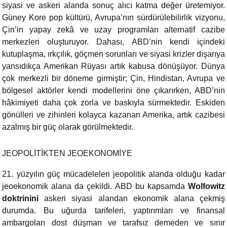
siyasi ve askeri alanda sonuç alıcı katma değer üretemiyor.
Güney Kore pop kültürü, Avrupa’nın sürdürülebilirlik vizyonu,
Çin’in yapay zekâ ve uzay programları alternatif cazibe
merkezleri oluşturuyor. Dahası, ABD’nin kendi içindeki
kutuplaşma, ırkçılık, göçmen sorunları ve siyasi krizler dışarıya
yansıdıkça Amerikan Rüyası artık kabusa dönüşüyor. Dünya
çok merkezli bir döneme girmiştir; Çin, Hindistan, Avrupa ve
bölgesel aktörler kendi modellerini öne çıkarırken, ABD’nin
hâkimiyeti daha çok zorla ve baskıyla sürmektedir. Eskiden
gönülleri ve zihinleri kolayca kazanan Amerika, artık cazibesi
azalmış bir güç olarak görülmektedir.
JEOPOLİTİKTEN JEOEKONOMİYE
21. yüzyılın güç mücadeleleri jeopolitik alanda olduğu kadar
jeoekonomik alana da çekildi. ABD bu kapsamda
Wolfowitz
doktrinini
askeri siyasi alandan ekonomik alana çekmiş
durumda. Bu uğurda tarifeleri, yaptırımları ve finansal
ambargoları dost düşman ve tarafsız demeden ve sınır