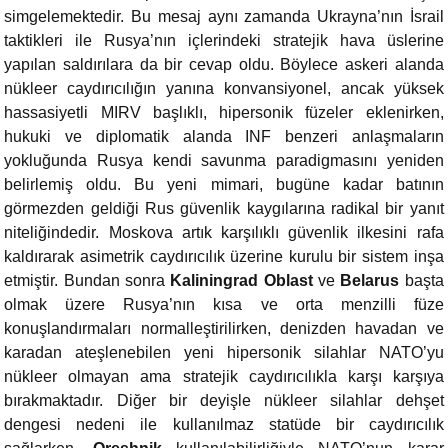
simgelemektedir. Bu mesaj aynı zamanda Ukrayna’nın İsrail
taktikleri ile Rusya’nın içlerindeki stratejik hava üslerine
yapılan saldırılara da bir cevap oldu. Böylece askeri alanda
nükleer caydırıcılığın yanına konvansiyonel, ancak yüksek
hassasiyetli MIRV başlıklı, hipersonik füzeler eklenirken,
hukuki ve diplomatik alanda INF benzeri anlaşmaların
yokluğunda Rusya kendi savunma paradigmasını yeniden
belirlemiş oldu. Bu yeni mimari, bugüne kadar batının
görmezden geldiği Rus güvenlik kaygılarına radikal bir yanıt
niteliğindedir. Moskova artık karşılıklı güvenlik ilkesini rafa
kaldırarak asimetrik caydırıcılık üzerine kurulu bir sistem inşa
etmiştir. Bundan sonra
Kaliningrad
Oblast
ve
Belarus
başta
olmak üzere Rusya’nın kısa ve orta menzilli füze
konuşlandırmaları normalleştirilirken, denizden havadan ve
karadan ateşlenebilen yeni hipersonik silahlar NATO’yu
nükleer olmayan ama stratejik caydırıcılıkla karşı karşıya
bırakmaktadır. Diğer bir deyişle nükleer silahlar dehşet
dengesi nedeni ile kullanılmaz statüde bir caydırıcılık