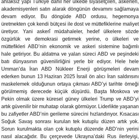
ahlaksız yapı Türkiye dahil her ülkede siyasetçileri, askerleri,
akademisyenleri satın alarak döngünün devamını sağlamaya
devam ediyor. Bu döngüde ABD ordusu, hegemonya
üretmekten çok kendi bütçesi ile dost ve müttefiklerine maliyet
üretiyor. Yani askerî müdahaleler, hedef ülkelere sözde
özgürlük ve demokrasi getirmek yerine, o ülkeleri ve
müttefikleri ABD’nin ekonomik ve askeri sistemine bağımlı
hale getiriyor. Bu aldatma ve yalan süreci ABD ve peşindeki
batı dünyasının güvenilirliğini yerle bir ediyor. Hele hele
Umman’da İran ABD Nükleer Enerji görüşmeleri devam
ederken bunun 13 Haziran 2025 İsrail ön alıcı İran saldırısını
maskelemek olduğunun ortaya çıkması ABD’yi tarihte örneği
görülmemiş derecede küçük düşürdü. Başta Moskova ve
Pekin olmak üzere küresel güney ülkeleri Trump ve ABD’yi
artık güvenilir bir muhatap olarak görmüyor. Liderlikte yaşanan
bu zafiyetler ABD’nin gerileme sürecini hızlandırıyor. Kısacası
Soğuk Savaş sonrası kurulan tek kutuplu düzen artık yok.
Sorun kurulmakta olan çok kutuplu düzende ABD’nin yerini
nasıl alacağıdır. Bu çerçevede Ukrayna’daki Rus ilerleyişi,