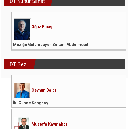
DT Kültür Sanat
Oğuz Elbaş
Müziğe Gülümseyen Sultan: Abdülmecit
DT Gezi
Ceyhun Balcı
İki Günde Şanghay
Mustafa Kaymakçı