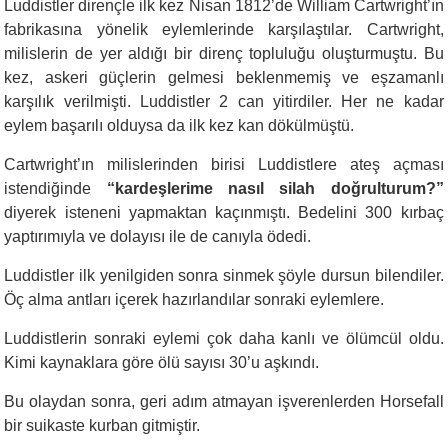
Luddistler dirençle ilk kez Nisan 1812’de William Cartwright’ın
fabrikasına yönelik eylemlerinde karşılaştılar. Cartwright,
milislerin de yer aldığı bir direnç topluluğu oluşturmuştu. Bu
kez, askeri güçlerin gelmesi beklenmemiş ve eşzamanlı
karşılık verilmişti. Luddistler 2 can yitirdiler. Her ne kadar
eylem başarılı olduysa da ilk kez kan dökülmüştü.
Cartwright’ın milislerinden birisi Luddistlere ateş açması
istendiğinde
“kardeşlerime nasıl silah doğrulturum?”
diyerek isteneni yapmaktan kaçınmıştı. Bedelini 300 kırbaç
yaptırımıyla ve dolayısı ile de canıyla ödedi.
Luddistler ilk yenilgiden sonra sinmek şöyle dursun bilendiler.
Öç alma antları içerek hazırlandılar sonraki eylemlere.
Luddistlerin sonraki eylemi çok daha kanlı ve ölümcül oldu.
Kimi kaynaklara göre ölü sayısı 30’u aşkındı.
Bu olaydan sonra, geri adım atmayan işverenlerden Horsefall
bir suikaste kurban gitmiştir.