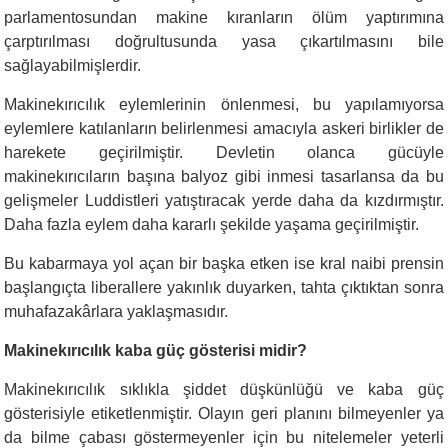
parlamentosundan makine kıranların ölüm yaptırımına
çarptırılması doğrultusunda yasa çıkartılmasını bile
sağlayabilmişlerdir.
Makinekırıcılık eylemlerinin önlenmesi, bu yapılamıyorsa
eylemlere katılanların belirlenmesi amacıyla askeri birlikler de
harekete geçirilmiştir. Devletin olanca gücüyle
makinekırıcıların başına balyoz gibi inmesi tasarlansa da bu
gelişmeler Luddistleri yatıştıracak yerde daha da kızdırmıştır.
Daha fazla eylem daha kararlı şekilde yaşama geçirilmiştir.
Bu kabarmaya yol açan bir başka etken ise kral naibi prensin
başlangıçta liberallere yakınlık duyarken, tahta çıktıktan sonra
muhafazakârlara yaklaşmasıdır.
Makinekırıcılık kaba güç gösterisi midir?
Makinekırıcılık sıklıkla şiddet düşkünlüğü ve kaba güç
gösterisiyle etiketlenmiştir. Olayın geri planını bilmeyenler ya
da bilme çabası göstermeyenler için bu nitelemeler yeterli