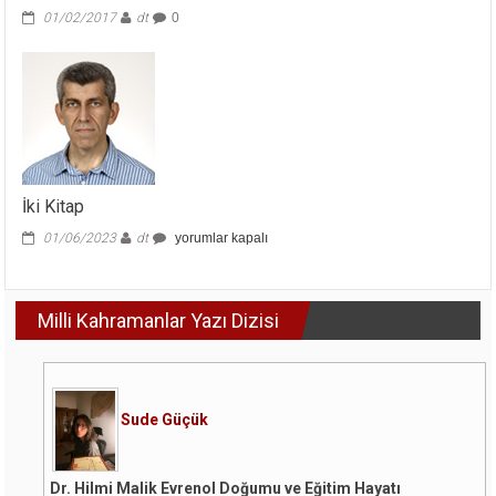
için
01/02/2017
dt
0
İki Kitap
İki
01/06/2023
dt
yorumlar kapalı
Kitap
için
Milli Kahramanlar Yazı Dizisi
Sude Güçük
Dr. Hilmi Malik Evrenol Doğumu ve Eğitim Hayatı