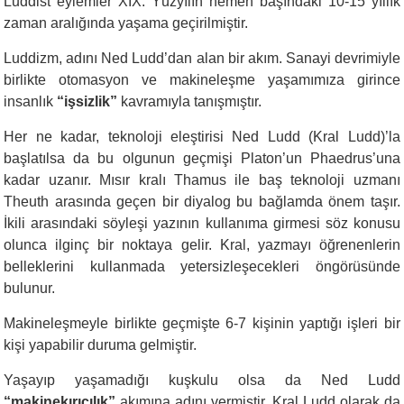
Luddist eylemler XIX. Yüzyılın hemen başındaki 10-15 yıllık
zaman aralığında yaşama geçirilmiştir.
Luddizm, adını Ned Ludd’dan alan bir akım. Sanayi devrimiyle
birlikte otomasyon ve makineleşme yaşamımıza girince
insanlık
“işsizlik”
kavramıyla tanışmıştır.
Her ne kadar, teknoloji eleştirisi Ned Ludd (Kral Ludd)’la
başlatılsa da bu olgunun geçmişi Platon’un Phaedrus’una
kadar uzanır. Mısır kralı Thamus ile baş teknoloji uzmanı
Theuth arasında geçen bir diyalog bu bağlamda önem taşır.
İkili arasındaki söyleşi yazının kullanıma girmesi söz konusu
olunca ilginç bir noktaya gelir. Kral, yazmayı öğrenenlerin
belleklerini kullanmada yetersizleşecekleri öngörüsünde
bulunur.
Makineleşmeyle birlikte geçmişte 6-7 kişinin yaptığı işleri bir
kişi yapabilir duruma gelmiştir.
Yaşayıp yaşamadığı kuşkulu olsa da Ned Ludd
“makinekırıcılık”
akımına adını vermiştir. Kral Ludd olarak da