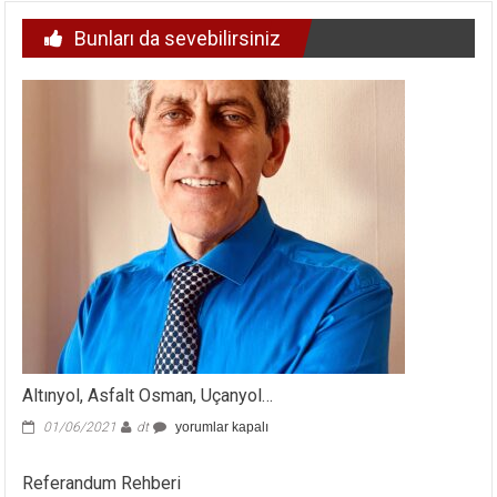
Bunları da sevebilirsiniz
Altınyol, Asfalt Osman, Uçanyol…
Altınyol,
01/06/2021
dt
yorumlar kapalı
Asfalt
Osman,
Referandum Rehberi
Uçanyol…