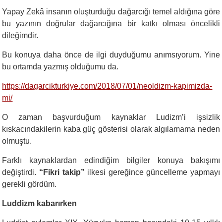
Yapay Zekâ insanın oluşturduğu dağarcığı temel aldığına göre
bu yazının doğrular dağarcığına bir katkı olması öncelikli
dileğimdir.
Bu konuya daha önce de ilgi duyduğumu anımsıyorum. Yine
bu ortamda yazmış olduğumu da.
https://dagarcikturkiye.com/2018/07/01/neoldizm-kapimizda-
mi/
O zaman başvurduğum kaynaklar Ludizm’i işsizlik
kıskacındakilerin kaba güç gösterisi olarak algılamama neden
olmuştu.
Farklı kaynaklardan edindiğim bilgiler konuya bakışımı
değiştirdi.
“Fikri takip”
ilkesi gereğince güncelleme yapmayı
gerekli gördüm.
Luddizm kabarırken