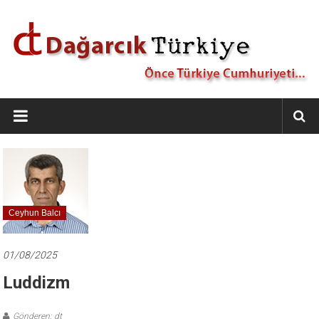
İçeriğe
geç
Dağarcık
Türkiye
Önce
Türkiye
Cumhuriyeti…
Ceyhun Balcı
01/08/2025
Luddizm
Gönderen: dt